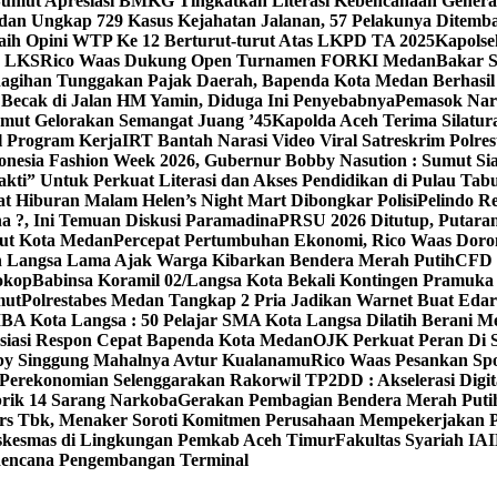
umut Apresiasi BMKG Tingkatkan Literasi Kebencanaan Gener
edan Ungkap 729 Kasus Kejahatan Jalanan, 57 Pelakunya Ditemb
ih Opini WTP Ke 12 Berturut-turut Atas LKPD TA 2025
Kapolse
n LKS
Rico Waas Dukung Open Turnamen FORKI Medan
Bakar 
agihan Tunggakan Pajak Daerah, Bapenda Kota Medan Berhasil T
 Becak di Jalan HM Yamin, Diduga Ini Penyebabnya
Pemasok Nar
mut Gelorakan Semangat Juang ’45
Kapolda Aceh Terima Silatu
l Program Kerja
IRT Bantah Narasi Video Viral Satreskrim Polr
nesia Fashion Week 2026, Gubernur Bobby Nasution : Sumut Sia
i” Untuk Perkuat Literasi dan Akses Pendidikan di Pulau Tab
at Hiburan Malam Helen’s Night Mart Dibongkar Polisi
Pelindo R
a ?, Ini Temuan Diskusi Paramadina
PRSU 2026 Ditutup, Putaran
dut Kota Medan
Percepat Pertumbuhan Ekonomi, Rico Waas Dor
h Langsa Lama Ajak Warga Kibarkan Bendera Merah Putih
CFD L
Lokop
Babinsa Koramil 02/Langsa Kota Bekali Kontingen Pramuka 
mut
Polrestabes Medan Tangkap 2 Pria Jadikan Warnet Buat Eda
BA Kota Langsa : 50 Pelajar SMA Kota Langsa Dilatih Berani Me
esiasi Respon Cepat Bapenda Kota Medan
OJK Perkuat Peran Di 
by Singgung Mahalnya Avtur Kualanamu
Rico Waas Pesankan Spo
Perekonomian Selenggarakan Rakorwil TP2DD : Akselerasi Digit
brik 14 Sarang Narkoba
Gerakan Pembagian Bendera Merah Putih
rs Tbk, Menaker Soroti Komitmen Perusahaan Mempekerjakan Pe
Puskesmas di Lingkungan Pemkab Aceh Timur
Fakultas Syariah IAI
 Rencana Pengembangan Terminal