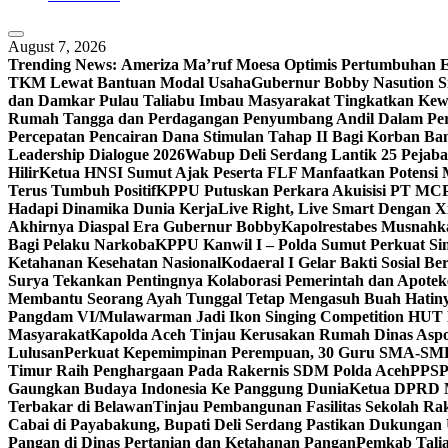
August 7, 2026
Trending News:
Ameriza Ma’ruf Moesa‎ Optimis Pertumbuhan E
TKM Lewat Bantuan Modal Usaha
Gubernur Bobby Nasution S
dan Damkar Pulau Taliabu Imbau Masyarakat Tingkatkan Kew
Rumah Tangga dan Perdagangan Penyumbang Andil Dalam Per
Percepatan Pencairan Dana Stimulan Tahap II Bagi Korban Ban
Leadership Dialogue 2026
Wabup Deli Serdang Lantik 25 Pejaba
Hilir
Ketua HNSI Sumut Ajak Peserta FLF Manfaatkan Potensi 
Terus Tumbuh Positif
KPPU Putuskan Perkara Akuisisi PT MC
Hadapi Dinamika Dunia Kerja
Live Right, Live Smart Dengan
Akhirnya Diaspal Era Gubernur Bobby
Kapolrestabes Musnahk
Bagi Pelaku Narkoba
KPPU Kanwil I – Polda Sumut Perkuat Sin
Ketahanan Kesehatan Nasional
Kodaeral I Gelar Bakti Sosial 
Surya Tekankan Pentingnya Kolaborasi Pemerintah dan Apotek
Membantu Seorang Ayah Tunggal Tetap Mengasuh Buah Hatin
Pangdam VI/Mulawarman Jadi Ikon Singing Competition HUT 
Masyarakat
Kapolda Aceh Tinjau Kerusakan Rumah Dinas Aspo
Lulusan
Perkuat Kepemimpinan Perempuan, 30 Guru SMA-SMK d
Timur Raih Penghargaan Pada Rakernis SDM Polda Aceh
PPSPI
Gaungkan Budaya Indonesia Ke Panggung Dunia
Ketua DPRD Me
Terbakar di Belawan
Tinjau Pembangunan Fasilitas Sekolah Ra
Cabai di Payabakung, Bupati Deli Serdang Pastikan Dukungan 
Pangan di Dinas Pertanian dan Ketahanan Pangan
Pemkab Tal