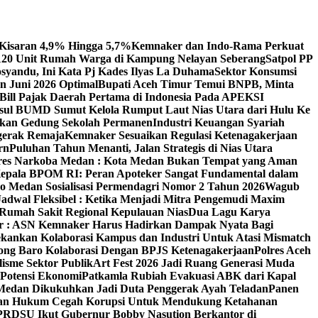
 Kisaran 4,9% Hingga 5,7%
Kemnaker dan Indo-Rama Perkuat
 120 Unit Rumah Warga di Kampung Nelayan Seberang
Satpol PP
syandu, Ini Kata Pj Kades Ilyas La Duhama
Sektor Konsumsi
 Juni 2026 Optimal‎‎
Bupati Aceh Timur Temui BNPB, Minta
 Bill Pajak Daerah Pertama di Indonesia Pada APEKSI
ul BUMD Sumut Kelola Rumput Laut Nias Utara dari Hulu Ke
irkan Gedung Sekolah Permanen
Industri Keuangan Syariah
ggerak Remaja
Kemnaker Sesuaikan Regulasi Ketenagakerjaan
rn
Puluhan Tahun Menanti, Jalan Strategis di Nias Utara
atres Narkoba Medan : Kota Medan Bukan Tempat yang Aman
Kepala BPOM RI: Peran Apoteker Sangat Fundamental dalam
o Medan Sosialisasi Permendagri Nomor 2 Tahun 2026
Wagub
adwal Fleksibel : Ketika Menjadi Mitra Pengemudi Maxim
umah Sakit Regional Kepulauan Nias
Dua Lagu Karya
 : ASN Kemnaker Harus Hadirkan Dampak Nyata Bagi
kankan Kolaborasi Kampus dan Industri Untuk Atasi Mismatch
ng Baro Kolaborasi Dengan BPJS Ketenagakerjaan
Polres Aceh
isme Sektor Publik
Art Fest 2026 Jadi Ruang Generasi Muda
 Potensi Ekonomi
Patkamla Rubiah Evakuasi ABK dari Kapal
Medan Dikukuhkan Jadi Duta Penggerak Ayah Teladan
Panen
rangan Hukum Cegah Korupsi Untuk Mendukung Ketahanan
PRDSU Ikut Gubernur Bobby Nasution Berkantor di