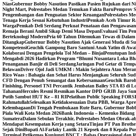
Nias
Gubernur Bobby Nasution Pastikan Pasien Rujukan dari N
Night Mart, Polrestabes Medan Temukan Fakta Baru
Pemprov S
Pengembangan dan Penguatan Sektor Keuangan
Polrestabes M
Tenaga Kerja Sesuai Kebutuhan Industri
Pemkab Aceh Timur Ra
Warga
Pemkab Deli Serdang Perkuat Penataan dan Pengawasa
Remaja Berani Ambil Sikap Demi Masa Depan
Evaluasi Tim Pen
Berteknologi Modern
Pria 60 Tahun Ditemukan Tewas di Dalam
Ditangkap
Gubernur Bobby Nasution Ajak Generasi Muda di Su
Kompetensi
Geuchik Gampong Baro Santuni Anak Yatim di Awa
Kolaborasi Dengan Pengelola Tol Medan – Binjai
Penutupan Indo
Mengabdi 2026 Hadirkan Program “Bhumi Nusantara Loka Bhakt
Penanganan Banjir di Deli Serdang
Jaringan Pod Getar di Temp
Belawan
Driver Ojol Jadi UMKM : Makin Sejahtera Atau Meran
Rico Waas : Bahagia dan Sehat Harus Menjangkau Seluruh Su
CFD Dengan Penuh Semangat dan Kebersamaan
Geuchik Baro
Finishing, Personel TNI Percantik Jembatan Bailey STA 83 di 
Tahanan
Hercules Resmi Resmikan Kantor DPD GRIB Jaya Su
Putih Sambut HUT Ke – 81 RI
Pelatihan Public Speaking FORSI
Rahmatullah
Selesaikan Ketidaksesuaian Data PBB, Warga Apr
Kelembagaan
Di Tengah Pembukaan Rute Baru, Gubernur Bob
Piala Wali Kota Medan 2026
Bank Indonesia – Kemenko Bidang 
Sumatera
Dalam Sebulan Terakhir, Polrestabes Medan Obrak-a
Mendapat Kesempatan Kerja yang Setara
Tinjau PT Pan Brothe
Sejak Dini
Bupati Al-Farlaky Lantik 21 Kepsek dan 8 Kepala 
Terminal Petikemas Kunjungi BNCT : Bahas Operasional dan