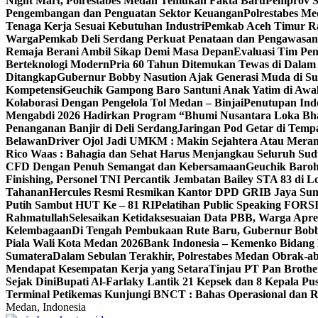
Night Mart, Polrestabes Medan Temukan Fakta Baru
Pemprov S
Pengembangan dan Penguatan Sektor Keuangan
Polrestabes M
Tenaga Kerja Sesuai Kebutuhan Industri
Pemkab Aceh Timur Ra
Warga
Pemkab Deli Serdang Perkuat Penataan dan Pengawasa
Remaja Berani Ambil Sikap Demi Masa Depan
Evaluasi Tim Pen
Berteknologi Modern
Pria 60 Tahun Ditemukan Tewas di Dalam
Ditangkap
Gubernur Bobby Nasution Ajak Generasi Muda di Su
Kompetensi
Geuchik Gampong Baro Santuni Anak Yatim di Awa
Kolaborasi Dengan Pengelola Tol Medan – Binjai
Penutupan Indo
Mengabdi 2026 Hadirkan Program “Bhumi Nusantara Loka Bhakt
Penanganan Banjir di Deli Serdang
Jaringan Pod Getar di Temp
Belawan
Driver Ojol Jadi UMKM : Makin Sejahtera Atau Meran
Rico Waas : Bahagia dan Sehat Harus Menjangkau Seluruh Su
CFD Dengan Penuh Semangat dan Kebersamaan
Geuchik Baro
Finishing, Personel TNI Percantik Jembatan Bailey STA 83 di 
Tahanan
Hercules Resmi Resmikan Kantor DPD GRIB Jaya Su
Putih Sambut HUT Ke – 81 RI
Pelatihan Public Speaking FORSI
Rahmatullah
Selesaikan Ketidaksesuaian Data PBB, Warga Apr
Kelembagaan
Di Tengah Pembukaan Rute Baru, Gubernur Bob
Piala Wali Kota Medan 2026
Bank Indonesia – Kemenko Bidang 
Sumatera
Dalam Sebulan Terakhir, Polrestabes Medan Obrak-a
Mendapat Kesempatan Kerja yang Setara
Tinjau PT Pan Brothe
Sejak Dini
Bupati Al-Farlaky Lantik 21 Kepsek dan 8 Kepala 
Terminal Petikemas Kunjungi BNCT : Bahas Operasional dan
Medan, Indonesia