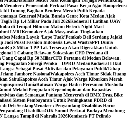
asi Muda
Stabilitas Sektor Jasa Keuangan Terjaga Mendukung
ak
Menaker : Pemerintah Perkuat Pasar Kerja Agar Kompetensi
k Idi Tunong Bagikan Bendera Merah Putih Kepada
Semangat Generasi Muda, Bunda Genre Kota Medan Ajak
agih Rp 1,4 Miliar Pada Juli 2026
Kodaeral I Latihan UAW
koba di Tempat Hiburan Malam Helen’s Night Mart
rahmi LVRI
Kemnaker Ajak Masyarakat Tingkatkan
estabes Medan Layak ‘Lapo Tuak’
Pemkab Deli Serdang Jajaki
p Jadi Pusat Fashion Indonesia Lewat Wastra
PPI Dunia
uan
Rp 8 Miliar TPP Tak Terserap Akan Digerakkan Untuk
egional 1 Cabang Belawan Sukseskan CFD Perdana di
 Uang Capai Rp 50 Miliar
CFD Pertama di Medan Belawan,
ong Penguatan Sinergi Pemko – DPRD Medan
Kodaeral I Ikut
angsa Sebagai Pusat Aktivitas dan Pelayanan Publik
Tahap
Jelang Jambore Nasional
Wakapolres Aceh Timur Sidak Ruang
rkan Sabu
Kapolres Aceh Timur Ajak Warga Kibarkan Merah
nginspirasi Dunia
Ratusan Warga Hadiri Peresmian Musholla
Sumut Melalui Penguatan Kepemimpinan dan Kapasitas
rtivitas dan Semangat Pantang Menyerah di BMX Drag Bike
alisasi Sistem Pembayaran Untuk Peningkatan PDRD di
 di Deli Serdang
Menaker : Penyandang Disabilitas Harus
nyandang Disabilitas
OJK Sumut Perkuat Budaya Menabung
N Langsa Tampil di Nahralis 2026
Komisaris PT Pelindo