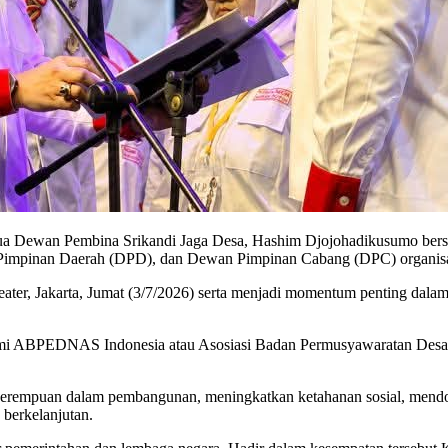
etua Dewan Pembina Srikandi Jaga Desa, Hashim Djojohadikusumo be
n Pimpinan Daerah (DPD), dan Dewan Pimpinan Cabang (DPC) organi
eater, Jakarta, Jumat (3/7/2026) serta menjadi momentum penting dal
p resmi ABPEDNAS Indonesia atau Asosiasi Badan Permusyawaratan 
 perempuan dalam pembangunan, meningkatkan ketahanan sosial, mend
berkelanjutan.