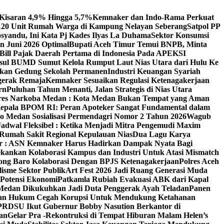
 Kisaran 4,9% Hingga 5,7%
Kemnaker dan Indo-Rama Perkuat
 120 Unit Rumah Warga di Kampung Nelayan Seberang
Satpol PP
syandu, Ini Kata Pj Kades Ilyas La Duhama
Sektor Konsumsi
 Juni 2026 Optimal‎‎
Bupati Aceh Timur Temui BNPB, Minta
 Bill Pajak Daerah Pertama di Indonesia Pada APEKSI
ul BUMD Sumut Kelola Rumput Laut Nias Utara dari Hulu Ke
irkan Gedung Sekolah Permanen
Industri Keuangan Syariah
ggerak Remaja
Kemnaker Sesuaikan Regulasi Ketenagakerjaan
rn
Puluhan Tahun Menanti, Jalan Strategis di Nias Utara
atres Narkoba Medan : Kota Medan Bukan Tempat yang Aman
Kepala BPOM RI: Peran Apoteker Sangat Fundamental dalam
o Medan Sosialisasi Permendagri Nomor 2 Tahun 2026
Wagub
adwal Fleksibel : Ketika Menjadi Mitra Pengemudi Maxim
umah Sakit Regional Kepulauan Nias
Dua Lagu Karya
 : ASN Kemnaker Harus Hadirkan Dampak Nyata Bagi
kankan Kolaborasi Kampus dan Industri Untuk Atasi Mismatch
ng Baro Kolaborasi Dengan BPJS Ketenagakerjaan
Polres Aceh
isme Sektor Publik
Art Fest 2026 Jadi Ruang Generasi Muda
 Potensi Ekonomi
Patkamla Rubiah Evakuasi ABK dari Kapal
Medan Dikukuhkan Jadi Duta Penggerak Ayah Teladan
Panen
rangan Hukum Cegah Korupsi Untuk Mendukung Ketahanan
PRDSU Ikut Gubernur Bobby Nasution Berkantor di
an
Gelar Pra -Rekontruksi di Tempat Hiburan Malam Helen’s