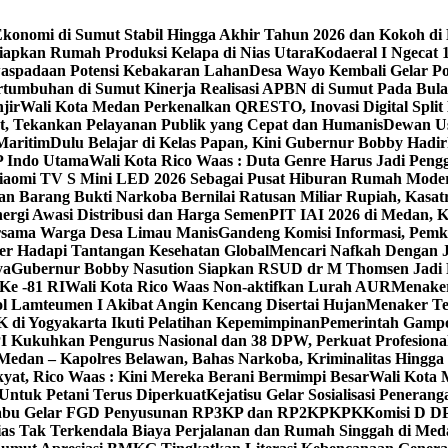
konomi di Sumut Stabil Hingga Akhir Tahun 2026 dan Kokoh di
iapkan Rumah Produksi Kelapa di Nias Utara
Kodaeral I Ngecat
aspadaan Potensi Kebakaran Lahan
Desa Wayo Kembali Gelar Po
tumbuhan di Sumut ‎
Kinerja Realisasi APBN di Sumut Pada Bulan
jir
Wali Kota Medan Perkenalkan QRESTO, Inovasi Digital Split
t, Tekankan Pelayanan Publik yang Cepat dan Humanis
Dewan Us
Maritim
Dulu Belajar di Kelas Papan, Kini Gubernur Bobby Had
P Indo Utama
Wali Kota Rico Waas : Duta Genre Harus Jadi Pen
 Xiaomi TV S Mini LED 2026 Sebagai Pusat Hiburan Rumah Mode
an Barang Bukti Narkoba Bernilai Ratusan Miliar Rupiah, Kas
ergi Awasi Distribusi dan Harga Semen
PIT IAI 2026 di Medan, 
Bersama Warga Desa Limau Manis
Gandeng Komisi Informasi, Pemk
er Hadapi Tantangan Kesehatan Global
Mencari Nafkah Dengan J
ya
Gubernur Bobby Nasution Siapkan RSUD dr M Thomsen Jadi R
Ke -81 RI
Wali Kota Rico Waas Non-aktifkan Lurah AUR
Menaker
l Lamteumen I Akibat Angin Kencang Disertai Hujan
Menaker Te
i Yogyakarta Ikuti Pelatihan Kepemimpinan
Pemerintah Gampo
 Kukuhkan Pengurus Nasional dan 38 DPW, Perkuat Profesional
dan – Kapolres Belawan, Bahas Narkoba, Kriminalitas Hingga
kyat, Rico Waas : Kini Mereka Berani Bermimpi Besar
Wali Kota 
Untuk Petani Terus Diperkuat
Kejatisu Gelar Sosialisasi Pene
iabu Gelar FGD Penyusunan RP3KP dan RP2KPKPK
Komisi D D
ias Tak Terkendala Biaya Perjalanan dan Rumah Singgah di Med