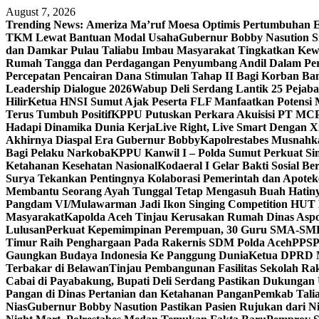
Skip
August 7, 2026
to
Trending News:
Ameriza Ma’ruf Moesa‎ Optimis Pertumbuhan E
content
TKM Lewat Bantuan Modal Usaha
Gubernur Bobby Nasution S
dan Damkar Pulau Taliabu Imbau Masyarakat Tingkatkan Kew
Rumah Tangga dan Perdagangan Penyumbang Andil Dalam Per
Percepatan Pencairan Dana Stimulan Tahap II Bagi Korban Ban
Leadership Dialogue 2026
Wabup Deli Serdang Lantik 25 Pejaba
Hilir
Ketua HNSI Sumut Ajak Peserta FLF Manfaatkan Potensi 
Terus Tumbuh Positif
KPPU Putuskan Perkara Akuisisi PT MC
Hadapi Dinamika Dunia Kerja
Live Right, Live Smart Dengan
Akhirnya Diaspal Era Gubernur Bobby
Kapolrestabes Musnahk
Bagi Pelaku Narkoba
KPPU Kanwil I – Polda Sumut Perkuat Sin
Ketahanan Kesehatan Nasional
Kodaeral I Gelar Bakti Sosial 
Surya Tekankan Pentingnya Kolaborasi Pemerintah dan Apotek
Membantu Seorang Ayah Tunggal Tetap Mengasuh Buah Hatin
Pangdam VI/Mulawarman Jadi Ikon Singing Competition HUT 
Masyarakat
Kapolda Aceh Tinjau Kerusakan Rumah Dinas Aspo
Lulusan
Perkuat Kepemimpinan Perempuan, 30 Guru SMA-SMK d
Timur Raih Penghargaan Pada Rakernis SDM Polda Aceh
PPSPI
Gaungkan Budaya Indonesia Ke Panggung Dunia
Ketua DPRD Me
Terbakar di Belawan
Tinjau Pembangunan Fasilitas Sekolah Ra
Cabai di Payabakung, Bupati Deli Serdang Pastikan Dukungan 
Pangan di Dinas Pertanian dan Ketahanan Pangan
Pemkab Tal
Nias
Gubernur Bobby Nasution Pastikan Pasien Rujukan dari N