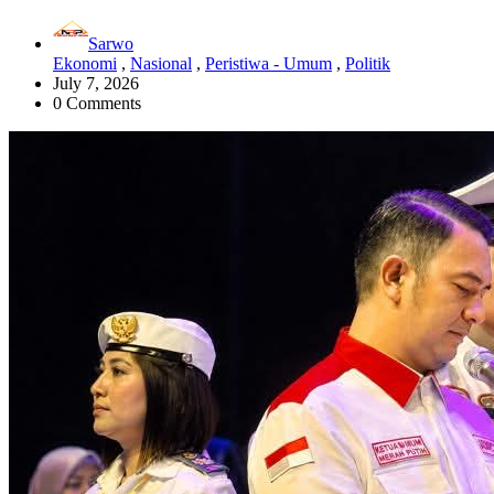
Sarwo
Ekonomi
,
Nasional
,
Peristiwa - Umum
,
Politik
July 7, 2026
0 Comments