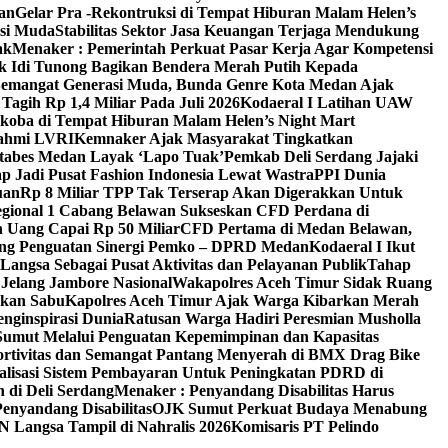
an
Gelar Pra -Rekontruksi di Tempat Hiburan Malam Helen’s
asi Muda
Stabilitas Sektor Jasa Keuangan Terjaga Mendukung
ak
Menaker : Pemerintah Perkuat Pasar Kerja Agar Kompetensi
k Idi Tunong Bagikan Bendera Merah Putih Kepada
Semangat Generasi Muda, Bunda Genre Kota Medan Ajak
agih Rp 1,4 Miliar Pada Juli 2026
Kodaeral I Latihan UAW
koba di Tempat Hiburan Malam Helen’s Night Mart
rahmi LVRI
Kemnaker Ajak Masyarakat Tingkatkan
estabes Medan Layak ‘Lapo Tuak’
Pemkab Deli Serdang Jajaki
p Jadi Pusat Fashion Indonesia Lewat Wastra
PPI Dunia
uan
Rp 8 Miliar TPP Tak Terserap Akan Digerakkan Untuk
egional 1 Cabang Belawan Sukseskan CFD Perdana di
 Uang Capai Rp 50 Miliar
CFD Pertama di Medan Belawan,
ong Penguatan Sinergi Pemko – DPRD Medan
Kodaeral I Ikut
angsa Sebagai Pusat Aktivitas dan Pelayanan Publik
Tahap
Jelang Jambore Nasional
Wakapolres Aceh Timur Sidak Ruang
rkan Sabu
Kapolres Aceh Timur Ajak Warga Kibarkan Merah
nginspirasi Dunia
Ratusan Warga Hadiri Peresmian Musholla
Sumut Melalui Penguatan Kepemimpinan dan Kapasitas
rtivitas dan Semangat Pantang Menyerah di BMX Drag Bike
alisasi Sistem Pembayaran Untuk Peningkatan PDRD di
 di Deli Serdang
Menaker : Penyandang Disabilitas Harus
nyandang Disabilitas
OJK Sumut Perkuat Budaya Menabung
N Langsa Tampil di Nahralis 2026
Komisaris PT Pelindo