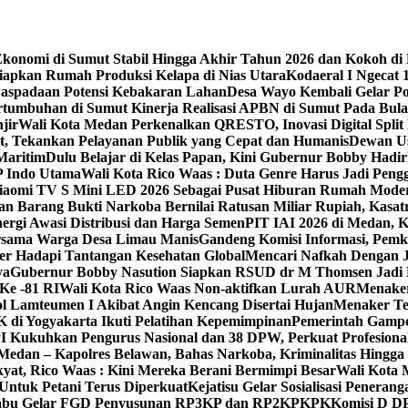
konomi di Sumut Stabil Hingga Akhir Tahun 2026 dan Kokoh di
iapkan Rumah Produksi Kelapa di Nias Utara
Kodaeral I Ngecat
aspadaan Potensi Kebakaran Lahan
Desa Wayo Kembali Gelar Po
tumbuhan di Sumut ‎
Kinerja Realisasi APBN di Sumut Pada Bulan
jir
Wali Kota Medan Perkenalkan QRESTO, Inovasi Digital Split
t, Tekankan Pelayanan Publik yang Cepat dan Humanis
Dewan Us
Maritim
Dulu Belajar di Kelas Papan, Kini Gubernur Bobby Had
P Indo Utama
Wali Kota Rico Waas : Duta Genre Harus Jadi Pen
 Xiaomi TV S Mini LED 2026 Sebagai Pusat Hiburan Rumah Mode
an Barang Bukti Narkoba Bernilai Ratusan Miliar Rupiah, Kas
ergi Awasi Distribusi dan Harga Semen
PIT IAI 2026 di Medan, 
Bersama Warga Desa Limau Manis
Gandeng Komisi Informasi, Pemk
er Hadapi Tantangan Kesehatan Global
Mencari Nafkah Dengan J
ya
Gubernur Bobby Nasution Siapkan RSUD dr M Thomsen Jadi R
Ke -81 RI
Wali Kota Rico Waas Non-aktifkan Lurah AUR
Menaker
l Lamteumen I Akibat Angin Kencang Disertai Hujan
Menaker Te
i Yogyakarta Ikuti Pelatihan Kepemimpinan
Pemerintah Gampo
 Kukuhkan Pengurus Nasional dan 38 DPW, Perkuat Profesional
dan – Kapolres Belawan, Bahas Narkoba, Kriminalitas Hingga
kyat, Rico Waas : Kini Mereka Berani Bermimpi Besar
Wali Kota 
Untuk Petani Terus Diperkuat
Kejatisu Gelar Sosialisasi Pene
iabu Gelar FGD Penyusunan RP3KP dan RP2KPKPK
Komisi D D