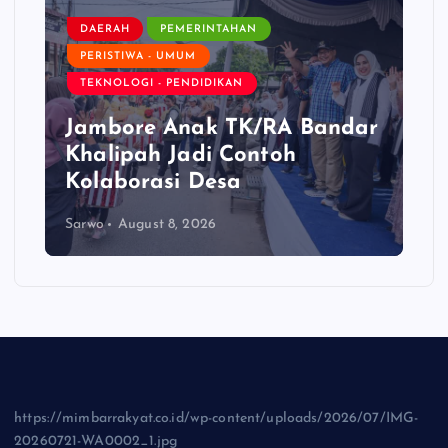
DAERAH
PEMERINTAHAN
PERISTIWA - UMUM
TEKNOLOGI - PENDIDIKAN
Jambore Anak TK/RA Bandar
Khalipah Jadi Contoh
Kolaborasi Desa
Sarwo
August 8, 2026
https://mimbarrakyat.co.id/wp-content/uploads/2026/07/IMG-
20260721-WA0002_1.jpg