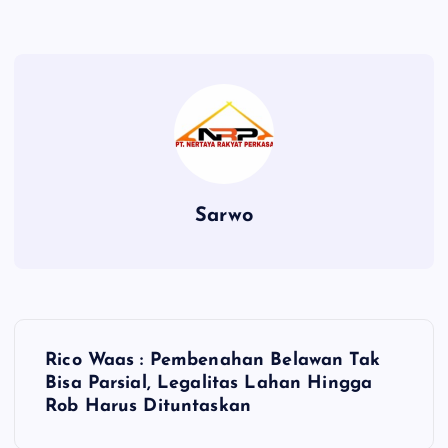
Sarwo
P
Rico Waas : Pembenahan Belawan Tak
o
Bisa Parsial, Legalitas Lahan Hingga
Rob Harus Dituntaskan
s