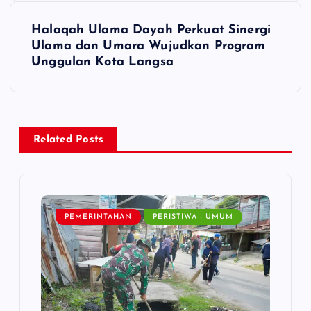
t
Halaqah Ulama Dayah Perkuat Sinergi
Ulama dan Umara Wujudkan Program
n
Unggulan Kota Langsa
a
v
Related Posts
i
g
PEMERINTAHAN
PERISTIWA - UMUM
a
t
i