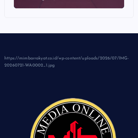
https://mimbarrakyat.co.id/wp-content/uploads/2026/07/IMG-
20260721-WA0002_1.jpg