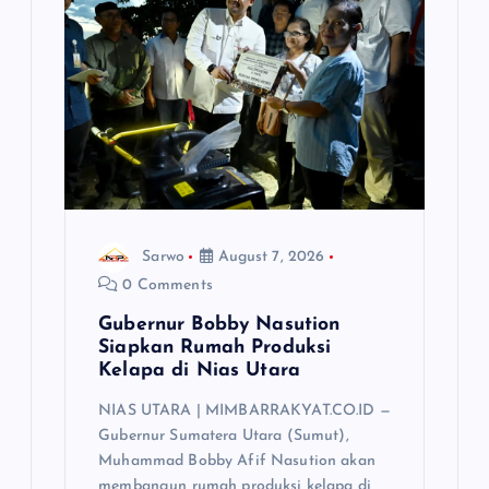
Sarwo
August 7, 2026
0 Comments
Gubernur Bobby Nasution
Siapkan Rumah Produksi
Kelapa di Nias Utara
NIAS UTARA | MIMBARRAKYAT.CO.ID —
Gubernur Sumatera Utara (Sumut),
Muhammad Bobby Afif Nasution akan
membangun rumah produksi kelapa di