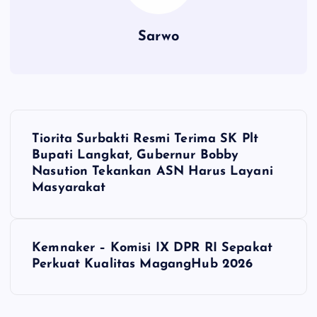
Sarwo
P
Tiorita Surbakti Resmi Terima SK Plt
o
Bupati Langkat, Gubernur Bobby
Nasution Tekankan ASN Harus Layani
s
Masyarakat
t
Kemnaker – Komisi IX DPR RI Sepakat
n
Perkuat Kualitas MagangHub 2026
a