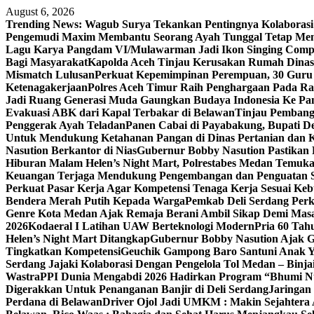
Skip
August 6, 2026
to
Trending News:
Wagub Surya Tekankan Pentingnya Kolaborasi
content
Pengemudi Maxim Membantu Seorang Ayah Tunggal Tetap Men
Lagu Karya Pangdam VI/Mulawarman Jadi Ikon Singing Compe
Bagi Masyarakat
Kapolda Aceh Tinjau Kerusakan Rumah Dinas 
Mismatch Lulusan
Perkuat Kepemimpinan Perempuan, 30 Guru 
Ketenagakerjaan
Polres Aceh Timur Raih Penghargaan Pada R
Jadi Ruang Generasi Muda Gaungkan Budaya Indonesia Ke Pa
Evakuasi ABK dari Kapal Terbakar di Belawan
Tinjau Pembangu
Penggerak Ayah Teladan
Panen Cabai di Payabakung, Bupati De
Untuk Mendukung Ketahanan Pangan di Dinas Pertanian dan 
Nasution Berkantor di Nias
Gubernur Bobby Nasution Pastikan 
Hiburan Malam Helen’s Night Mart, Polrestabes Medan Temuk
Keuangan Terjaga Mendukung Pengembangan dan Penguatan 
Perkuat Pasar Kerja Agar Kompetensi Tenaga Kerja Sesuai Keb
Bendera Merah Putih Kepada Warga
Pemkab Deli Serdang Per
Genre Kota Medan Ajak Remaja Berani Ambil Sikap Demi Mas
2026
Kodaeral I Latihan UAW Berteknologi Modern
Pria 60 Tah
Helen’s Night Mart Ditangkap
Gubernur Bobby Nasution Ajak G
Tingkatkan Kompetensi
Geuchik Gampong Baro Santuni Anak Y
Serdang Jajaki Kolaborasi Dengan Pengelola Tol Medan – Binja
Wastra
PPI Dunia Mengabdi 2026 Hadirkan Program “Bhumi Nus
Digerakkan Untuk Penanganan Banjir di Deli Serdang
Jaringan
Perdana di Belawan
Driver Ojol Jadi UMKM : Makin Sejahtera 