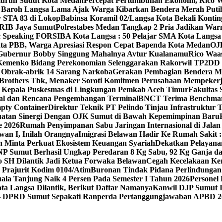
eluruh Sudut Kota Medan
Percepat Pertumbuhan Ekonomi, Rico 
 Baroh Langsa Lama Ajak Warga Kibarkan Bendera Merah Puti
y STA 83 di Lokop
Babinsa Koramil 02/Langsa Kota Bekali Konti
GRIB Jaya Sumut
Polrestabes Medan Tangkap 2 Pria Jadikan War
ic Speaking FORSIBA Kota Langsa : 50 Pelajar SMA Kota Langsa 
Data PBB, Warga Apresiasi Respon Cepat Bapenda Kota Medan
OJK
Gubernur Bobby Singgung Mahalnya Avtur Kualanamu
Rico Waas
Kemenko Bidang Perekonomian Selenggarakan Rakorwil TP2DD : A
n Obrak-abrik 14 Sarang Narkoba
Gerakan Pembagian Bendera Mer
Brothers Tbk, Menaker Soroti Komitmen Perusahaan Mempekerja
 8 Kepala Puskesmas di Lingkungan Pemkab Aceh Timur
Fakultas 
nal dan Rencana Pengembangan Terminal
BNCT Terima Benchmark
mpty Container
Direktur Teknik PT Pelindo Tinjau Infrastruktur 
uatan Sinergi Dengan OJK Sumut di Bawah Kepemimpinan Baru
e 2026
Rumah Penyimpanan Sabu Jaringan Internasional di Jalan A
wan I, Inilah Orangnya
Imigrasi Belawan Hadir Ke Rumah Sakit :
n Minta Perkuat Ekosistem Keuangan Syariah
Dekatkan Pelayan
NP Sumut Berhasil Ungkap Peredaran 8 Kg Sabu, 92 Kg Ganja dan
o SH Dilantik Jadi Ketua Forwaka Belawan
Cegah Kecelakaan Ker
Prajurit Kodim 0104/Atim
Buronan Tindak Pidana Perlindungan 
la Tanjung Naik 4 Persen Pada Semester I Tahun 2026
Personel
ta Langsa Dilantik, Berikut Daftar Namanya
Kanwil DJP Sumut I
– DPRD Sumut Sepakati Ranperda Pertanggungjawaban APBD 2