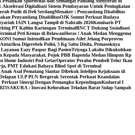
 Pesankan Sportivitas dan Semangat Pantang Menyerah di
kselerasi Digitalisasi Sistem Pembayaran Untuk Peningkatan
ah Putih di Deli Serdang
Menaker : Penyandang Disabilitas
kan Penyandang Disabilitas
OJK Sumut Perkuat Budaya
Syariah IAIN Langsa Tampil di Nahralis 2026
Komisaris PT
ing PT Kaltim Kariangau Terminal
BNCT Dukung Sosialisasi
Terminal Peti Kemas di Belawan
Horas ! Anak Medan Menggema
KONI Sumut Intensifkan Pembinaan Atlet Jelang Porprovsu
ntariksa Digerebek Polisi, 5 Kg Sabu Disita, Pemasoknya
 Layanan Eazy Paspor Bagi Pasien
Triyoga Laksito Dikukuhkan
an Kepada Masyarakat, Pojok PBB Bapenda Medan Himpun Rp
 Home Industri Pod Getar‎‎
Operator Perahu Pembeli Telur Ikan
ja, PMT Edukasi Bahaya Blind Spot di Terminal
Anak Asal Pematang Siantar Dibekuk Intelijen Kejaksaan di
 Delapan ULP PLN Bergerak Serentak Perkuat Keandalan
 Perkuat Sinergi Dengan Pemangku Kepentingan
Kodaeral I
025
SAKURA : Inovasi Kelurahan Teladan Barat Sulap Sampah