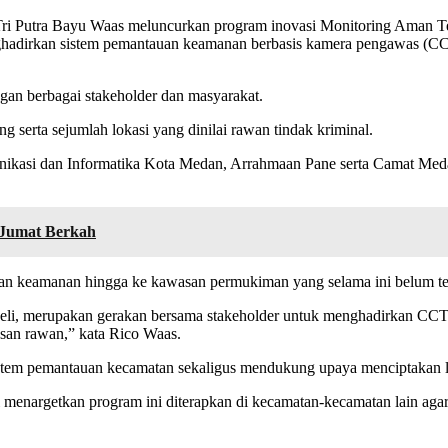
ri Putra Bayu Waas meluncurkan program inovasi Monitoring Aman Te
hadirkan sistem pemantauan keamanan berbasis kamera pengawas (CCTV) 
an berbagai stakeholder dan masyarakat.
 serta sejumlah lokasi yang dinilai rawan tindak kriminal.
unikasi dan Informatika Kota Medan, Arrahmaan Pane serta Camat Meda
 Jumat Berkah
an keamanan hingga ke kawasan permukiman yang selama ini belum te
, merupakan gerakan bersama stakeholder untuk menghadirkan CCTV d
an rawan,” kata Rico Waas.
istem pemantauan kecamatan sekaligus mendukung upaya menciptakan 
menargetkan program ini diterapkan di kecamatan-kecamatan lain agar 