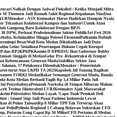
encari Nafkah Dengan Jadwal Fleksibel : Ketika Menjadi Mitra
 M Thomsen Jadi Rumah Sakit Regional Kepulauan Nias
Dua
 AUR
Menaker : ASN Kemnaker Harus Hadirkan Dampak Nyata
r Tekankan Kolaborasi Kampus dan Industri Untuk Atasi
tah Gampong Baro Kolaborasi Dengan BPJS
38 DPW, Perkuat Profesionalisme Sektor Publik
Art Fest 2026
koba, Kriminalitas Hingga Potensi Ekonomi
Patkamla Rubiah
Bermimpi Besar
Wali Kota Medan Dikukuhkan Jadi Duta
atisu Gelar Sosialisasi Penerangan Hukum Cegah Korupsi
3KP dan RP2KPKPK
Komisi D DPRDSU Ikut Gubernur Bobby
 Rumah Singgah di Medan
Gelar Pra -Rekontruksi di Tempat
asi Kebencanaan Generasi Muda
Stabilitas Sektor Jasa
 Jalanan, 57 Pelakunya Ditembak
Menaker : Pemerintah
urut-turut Atas LKPD TA 2025
Kapolsek Idi Tunong Bagikan
urnamen FORKI Medan
Bakar Semangat Generasi Muda, Bunda
a Kota Medan Berhasil Tagih Rp 1,4 Miliar Pada Juli
 Ini Penyebabnya
Pemasok Narkoba di Tempat Hiburan Malam
Aceh Terima Silaturahmi LVRI
Kemnaker Ajak Masyarakat
eskrim Polrestabes Medan Layak ‘Lapo Tuak’
Pemkab Deli
on : Sumut Siap Jadi Pusat Fashion Indonesia Lewat
ikan di Pulau Tabuan
Rp 8 Miliar TPP Tak Terserap Akan
ar Polisi
Pelindo Regional 1 Cabang Belawan Sukseskan CFD
up, Putaran Uang Capai Rp 50 Miliar
CFD Pertama di Medan