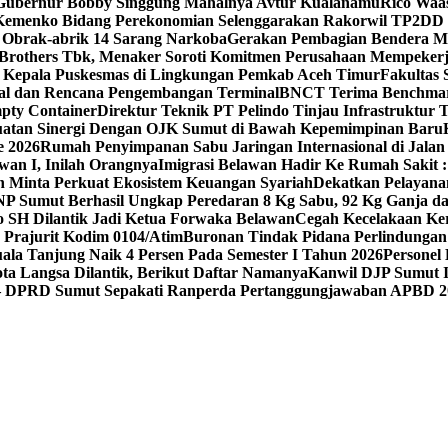
Gubernur Bobby Singgung Mahalnya Avtur Kualanamu
Rico Waas
Kemenko Bidang Perekonomian Selenggarakan Rakorwil TP2DD : A
n Obrak-abrik 14 Sarang Narkoba
Gerakan Pembagian Bendera Mer
Brothers Tbk, Menaker Soroti Komitmen Perusahaan Mempekerja
 8 Kepala Puskesmas di Lingkungan Pemkab Aceh Timur
Fakultas 
nal dan Rencana Pengembangan Terminal
BNCT Terima Benchmark
mpty Container
Direktur Teknik PT Pelindo Tinjau Infrastruktur 
uatan Sinergi Dengan OJK Sumut di Bawah Kepemimpinan Baru
e 2026
Rumah Penyimpanan Sabu Jaringan Internasional di Jalan A
wan I, Inilah Orangnya
Imigrasi Belawan Hadir Ke Rumah Sakit :
n Minta Perkuat Ekosistem Keuangan Syariah
Dekatkan Pelayan
NP Sumut Berhasil Ungkap Peredaran 8 Kg Sabu, 92 Kg Ganja dan
o SH Dilantik Jadi Ketua Forwaka Belawan
Cegah Kecelakaan Ker
Prajurit Kodim 0104/Atim
Buronan Tindak Pidana Perlindungan 
la Tanjung Naik 4 Persen Pada Semester I Tahun 2026
Personel
ta Langsa Dilantik, Berikut Daftar Namanya
Kanwil DJP Sumut I
– DPRD Sumut Sepakati Ranperda Pertanggungjawaban APBD 2