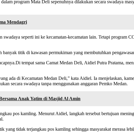
dalam program Mata Deli sepenuhnya dilakukan secara swadaya masy
sama Mendagri
an swadaya seperti ini ke kecamatan-kecamatan lain. Tetapi program 
sih banyak titik di kawasan permukiman yang membutuhkan pengawasan
ucapnya.Di tempat sama Camat Medan Deli, Aidiel Putra Pratama, m
ang ada di Kecamatan Medan Deli,” kata Aidiel. Ia menjelaskan, ka
ilakukan secara swadaya tanpa menggunakan anggaran Pemko Medan.
Bersama Anak Yatim di Masjid Al Amin
ngkau pos kamling. Menurut Aidiel, langkah tersebut bertujuan mening
l.
itik yang tidak terjangkau pos kamling sehingga masyarakat merasa leb