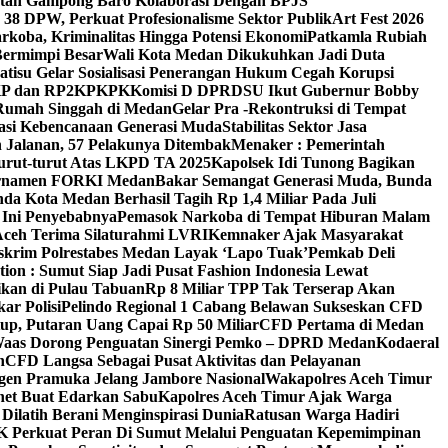
tah Gampong Baro Kolaborasi Dengan BPJS
38 DPW, Perkuat Profesionalisme Sektor Publik
Art Fest 2026
koba, Kriminalitas Hingga Potensi Ekonomi
Patkamla Rubiah
Bermimpi Besar
Wali Kota Medan Dikukuhkan Jadi Duta
atisu Gelar Sosialisasi Penerangan Hukum Cegah Korupsi
3KP dan RP2KPKPK
Komisi D DPRDSU Ikut Gubernur Bobby
 Rumah Singgah di Medan
Gelar Pra -Rekontruksi di Tempat
asi Kebencanaan Generasi Muda
Stabilitas Sektor Jasa
 Jalanan, 57 Pelakunya Ditembak
Menaker : Pemerintah
urut-turut Atas LKPD TA 2025
Kapolsek Idi Tunong Bagikan
urnamen FORKI Medan
Bakar Semangat Generasi Muda, Bunda
a Kota Medan Berhasil Tagih Rp 1,4 Miliar Pada Juli
 Ini Penyebabnya
Pemasok Narkoba di Tempat Hiburan Malam
Aceh Terima Silaturahmi LVRI
Kemnaker Ajak Masyarakat
eskrim Polrestabes Medan Layak ‘Lapo Tuak’
Pemkab Deli
on : Sumut Siap Jadi Pusat Fashion Indonesia Lewat
ikan di Pulau Tabuan
Rp 8 Miliar TPP Tak Terserap Akan
ar Polisi
Pelindo Regional 1 Cabang Belawan Sukseskan CFD
up, Putaran Uang Capai Rp 50 Miliar
CFD Pertama di Medan
Waas Dorong Penguatan Sinergi Pemko – DPRD Medan
Kodaeral
h
CFD Langsa Sebagai Pusat Aktivitas dan Pelayanan
ngen Pramuka Jelang Jambore Nasional
Wakapolres Aceh Timur
net Buat Edarkan Sabu
Kapolres Aceh Timur Ajak Warga
Dilatih Berani Menginspirasi Dunia
Ratusan Warga Hadiri
 Perkuat Peran Di Sumut Melalui Penguatan Kepemimpinan