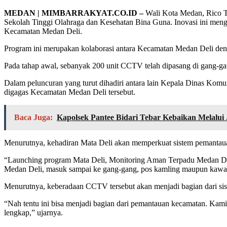
MEDAN | MIMBARRAKYAT.CO.ID –
Wali Kota Medan, Rico T
Sekolah Tinggi Olahraga dan Kesehatan Bina Guna. Inovasi ini meng
Kecamatan Medan Deli.
Program ini merupakan kolaborasi antara Kecamatan Medan Deli deng
Pada tahap awal, sebanyak 200 unit CCTV telah dipasang di gang-gang
Dalam peluncuran yang turut dihadiri antara lain Kepala Dinas Kom
digagas Kecamatan Medan Deli tersebut.
Baca Juga:
Kapolsek Pantee Bidari Tebar Kebaikan Melalui
Menurutnya, kehadiran Mata Deli akan memperkuat sistem pemantau
“Launching program Mata Deli, Monitoring Aman Terpadu Medan Deli
Medan Deli, masuk sampai ke gang-gang, pos kamling maupun kawas
Menurutnya, keberadaan CCTV tersebut akan menjadi bagian dari s
“Nah tentu ini bisa menjadi bagian dari pemantauan kecamatan. Kami 
lengkap,” ujarnya.