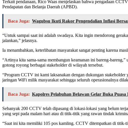
Terkait pendanaan, Rico Waas menjelaskan bahwa pengadaan CCTV 
Pendapatan dan Belanja Daerah (APBD).
Baca Juga:
Wagubsu Ikuti Rakor Pengendalian Inflasi Ber
“Untuk sampai saat ini adalah swadaya. Kita ingin mendorong gerak
jalankan,” jelasnya.
Ia menambahkan, keterlibatan masyarakat sangat penting karena ma
“Artinya kita sama-sama membangun keamanan ini bareng-bareng,” 
gotong royong berbagai stakeholder di wilayah tersebut.
“Program CCTV ini kami laksanakan dengan dukungan stakeholder y
jaringan WiFi milik masyarakat sehingga seluruh operasionalnya d
Baca Juga:
Kapolres Pelabuhan Belawan Gelar Buka Puasa 
Sebanyak 200 CCTV telah dipasang di lokasi-lokasi yang belum terja
yang sepi pada malam hari atau di titik-titik yang rawan tindak krimina
“Saat ini kita memiliki 105 pos kamling. CCTV ditempatkan di titik-t