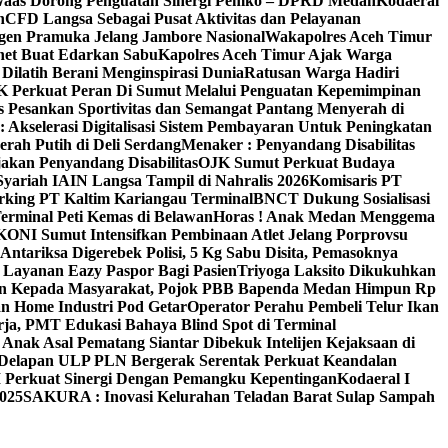
Waas Dorong Penguatan Sinergi Pemko – DPRD Medan
Kodaeral
h
CFD Langsa Sebagai Pusat Aktivitas dan Pelayanan
ngen Pramuka Jelang Jambore Nasional
Wakapolres Aceh Timur
net Buat Edarkan Sabu
Kapolres Aceh Timur Ajak Warga
Dilatih Berani Menginspirasi Dunia
Ratusan Warga Hadiri
 Perkuat Peran Di Sumut Melalui Penguatan Kepemimpinan
 Pesankan Sportivitas dan Semangat Pantang Menyerah di
kselerasi Digitalisasi Sistem Pembayaran Untuk Peningkatan
ah Putih di Deli Serdang
Menaker : Penyandang Disabilitas
kan Penyandang Disabilitas
OJK Sumut Perkuat Budaya
Syariah IAIN Langsa Tampil di Nahralis 2026
Komisaris PT
ing PT Kaltim Kariangau Terminal
BNCT Dukung Sosialisasi
Terminal Peti Kemas di Belawan
Horas ! Anak Medan Menggema
KONI Sumut Intensifkan Pembinaan Atlet Jelang Porprovsu
ntariksa Digerebek Polisi, 5 Kg Sabu Disita, Pemasoknya
 Layanan Eazy Paspor Bagi Pasien
Triyoga Laksito Dikukuhkan
an Kepada Masyarakat, Pojok PBB Bapenda Medan Himpun Rp
 Home Industri Pod Getar‎‎
Operator Perahu Pembeli Telur Ikan
ja, PMT Edukasi Bahaya Blind Spot di Terminal
Anak Asal Pematang Siantar Dibekuk Intelijen Kejaksaan di
 Delapan ULP PLN Bergerak Serentak Perkuat Keandalan
 Perkuat Sinergi Dengan Pemangku Kepentingan
Kodaeral I
025
SAKURA : Inovasi Kelurahan Teladan Barat Sulap Sampah