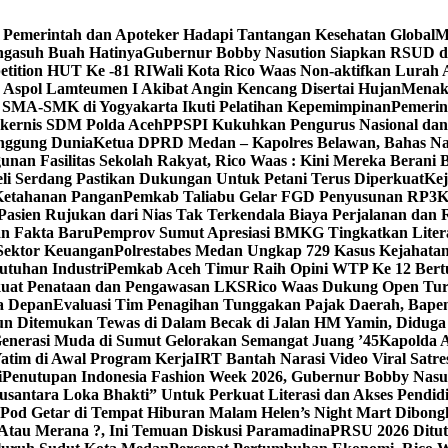
 Pemerintah dan Apoteker Hadapi Tantangan Kesehatan Global
M
gasuh Buah Hatinya
Gubernur Bobby Nasution Siapkan RSUD dr
tition HUT Ke -81 RI
Wali Kota Rico Waas Non-aktifkan Lurah
Aspol Lamteumen I Akibat Angin Kencang Disertai Hujan
Menake
SMA-SMK di Yogyakarta Ikuti Pelatihan Kepemimpinan
Pemerin
akernis SDM Polda Aceh
PPSPI Kukuhkan Pengurus Nasional dan 
nggung Dunia
Ketua DPRD Medan – Kapolres Belawan, Bahas Nar
nan Fasilitas Sekolah Rakyat, Rico Waas : Kini Mereka Berani 
li Serdang Pastikan Dukungan Untuk Petani Terus Diperkuat
Kej
Ketahanan Pangan
Pemkab Taliabu Gelar FGD Penyusunan RP
Pasien Rujukan dari Nias Tak Terkendala Biaya Perjalanan dan
an Fakta Baru
Pemprov Sumut Apresiasi BMKG Tingkatkan Liter
Sektor Keuangan
Polrestabes Medan Ungkap 729 Kasus Kejahatan
utuhan Industri
Pemkab Aceh Timur Raih Opini WTP Ke 12 Bert
kuat Penataan dan Pengawasan LKS
Rico Waas Dukung Open T
a Depan
Evaluasi Tim Penagihan Tunggakan Pajak Daerah, Bapend
un Ditemukan Tewas di Dalam Becak di Jalan HM Yamin, Diduga
enerasi Muda di Sumut Gelorakan Semangat Juang ’45
Kapolda 
atim di Awal Program Kerja
IRT Bantah Narasi Video Viral Satr
i
Penutupan Indonesia Fashion Week 2026, Gubernur Bobby Nasuti
antara Loka Bhakti” Untuk Perkuat Literasi dan Akses Pendid
 Pod Getar di Tempat Hiburan Malam Helen’s Night Mart Dibongk
Atau Merana ?, Ini Temuan Diskusi Paramadina
PRSU 2026 Ditut