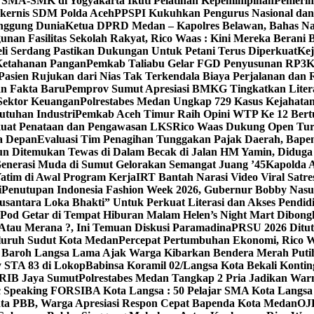
SMA-SMK di Yogyakarta Ikuti Pelatihan Kepemimpinan
Pemerin
akernis SDM Polda Aceh
PPSPI Kukuhkan Pengurus Nasional dan 
nggung Dunia
Ketua DPRD Medan – Kapolres Belawan, Bahas Nar
nan Fasilitas Sekolah Rakyat, Rico Waas : Kini Mereka Berani 
li Serdang Pastikan Dukungan Untuk Petani Terus Diperkuat
Kej
Ketahanan Pangan
Pemkab Taliabu Gelar FGD Penyusunan RP
Pasien Rujukan dari Nias Tak Terkendala Biaya Perjalanan dan
an Fakta Baru
Pemprov Sumut Apresiasi BMKG Tingkatkan Liter
Sektor Keuangan
Polrestabes Medan Ungkap 729 Kasus Kejahatan
utuhan Industri
Pemkab Aceh Timur Raih Opini WTP Ke 12 Bert
kuat Penataan dan Pengawasan LKS
Rico Waas Dukung Open T
a Depan
Evaluasi Tim Penagihan Tunggakan Pajak Daerah, Bapend
un Ditemukan Tewas di Dalam Becak di Jalan HM Yamin, Diduga
enerasi Muda di Sumut Gelorakan Semangat Juang ’45
Kapolda 
atim di Awal Program Kerja
IRT Bantah Narasi Video Viral Satr
i
Penutupan Indonesia Fashion Week 2026, Gubernur Bobby Nasuti
antara Loka Bhakti” Untuk Perkuat Literasi dan Akses Pendid
 Pod Getar di Tempat Hiburan Malam Helen’s Night Mart Dibongk
Atau Merana ?, Ini Temuan Diskusi Paramadina
PRSU 2026 Ditut
eluruh Sudut Kota Medan
Percepat Pertumbuhan Ekonomi, Rico 
 Baroh Langsa Lama Ajak Warga Kibarkan Bendera Merah Puti
y STA 83 di Lokop
Babinsa Koramil 02/Langsa Kota Bekali Konti
GRIB Jaya Sumut
Polrestabes Medan Tangkap 2 Pria Jadikan War
ic Speaking FORSIBA Kota Langsa : 50 Pelajar SMA Kota Langsa 
Data PBB, Warga Apresiasi Respon Cepat Bapenda Kota Medan
OJK