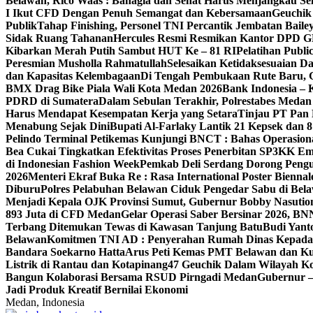
Belawan, Rico Waas : Bahagia dan Sehat Harus Menjangkau S
I Ikut CFD Dengan Penuh Semangat dan Kebersamaan
Geuchik
Publik
Tahap Finishing, Personel TNI Percantik Jembatan Baile
Sidak Ruang Tahanan
Hercules Resmi Resmikan Kantor DPD 
Kibarkan Merah Putih Sambut HUT Ke – 81 RI
Pelatihan Publ
Peresmian Musholla Rahmatullah
Selesaikan Ketidaksesuaian 
dan Kapasitas Kelembagaan
Di Tengah Pembukaan Rute Baru, 
BMX Drag Bike Piala Wali Kota Medan 2026
Bank Indonesia – 
PDRD di Sumatera
Dalam Sebulan Terakhir, Polrestabes Meda
Harus Mendapat Kesempatan Kerja yang Setara
Tinjau PT Pan 
Menabung Sejak Dini
Bupati Al-Farlaky Lantik 21 Kepsek dan
Pelindo Terminal Petikemas Kunjungi BNCT : Bahas Operasio
Bea Cukai Tingkatkan Efektivitas Proses Penerbitan SP3KK E
di Indonesian Fashion Week
Pemkab Deli Serdang Dorong Peng
2026
Menteri Ekraf Buka Re : Rasa International Poster Biennal
Diburu
Polres Pelabuhan Belawan Ciduk Pengedar Sabu di Bela
Menjadi Kepala OJK Provinsi Sumut, Gubernur Bobby Nasutio
893 Juta di CFD Medan
Gelar Operasi Saber Bersinar 2026, BN
Terbang Ditemukan Tewas di Kawasan Tanjung Batu
Budi Yant
Belawan
Komitmen TNI AD : Penyerahan Rumah Dinas Kepada 
Bandara Soekarno Hatta
Arus Peti Kemas PMT Belawan dan Kua
Listrik di Rantau dan Kotapinang
47 Geuchik Dalam Wilayah Ko
Bangun Kolaborasi Bersama RSUD Pirngadi Medan
Gubernur 
Jadi Produk Kreatif Bernilai Ekonomi
Medan, Indonesia