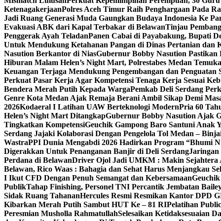
Mismatch Lulusan
Perkuat Kepemimpinan Perempuan, 30 Guru 
Ketenagakerjaan
Polres Aceh Timur Raih Penghargaan Pada R
Jadi Ruang Generasi Muda Gaungkan Budaya Indonesia Ke Pa
Evakuasi ABK dari Kapal Terbakar di Belawan
Tinjau Pembangu
Penggerak Ayah Teladan
Panen Cabai di Payabakung, Bupati De
Untuk Mendukung Ketahanan Pangan di Dinas Pertanian dan 
Nasution Berkantor di Nias
Gubernur Bobby Nasution Pastikan 
Hiburan Malam Helen’s Night Mart, Polrestabes Medan Temuk
Keuangan Terjaga Mendukung Pengembangan dan Penguatan 
Perkuat Pasar Kerja Agar Kompetensi Tenaga Kerja Sesuai Keb
Bendera Merah Putih Kepada Warga
Pemkab Deli Serdang Per
Genre Kota Medan Ajak Remaja Berani Ambil Sikap Demi Mas
2026
Kodaeral I Latihan UAW Berteknologi Modern
Pria 60 Tah
Helen’s Night Mart Ditangkap
Gubernur Bobby Nasution Ajak G
Tingkatkan Kompetensi
Geuchik Gampong Baro Santuni Anak Y
Serdang Jajaki Kolaborasi Dengan Pengelola Tol Medan – Binja
Wastra
PPI Dunia Mengabdi 2026 Hadirkan Program “Bhumi Nus
Digerakkan Untuk Penanganan Banjir di Deli Serdang
Jaringan
Perdana di Belawan
Driver Ojol Jadi UMKM : Makin Sejahtera 
Belawan, Rico Waas : Bahagia dan Sehat Harus Menjangkau S
I Ikut CFD Dengan Penuh Semangat dan Kebersamaan
Geuchik
Publik
Tahap Finishing, Personel TNI Percantik Jembatan Baile
Sidak Ruang Tahanan
Hercules Resmi Resmikan Kantor DPD 
Kibarkan Merah Putih Sambut HUT Ke – 81 RI
Pelatihan Publ
Peresmian Musholla Rahmatullah
Selesaikan Ketidaksesuaian 