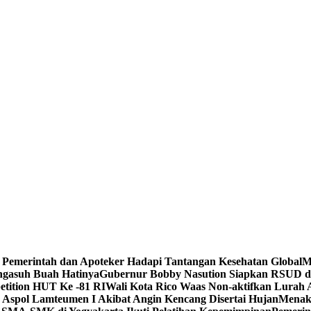
 Pemerintah dan Apoteker Hadapi Tantangan Kesehatan Global
M
gasuh Buah Hatinya
Gubernur Bobby Nasution Siapkan RSUD dr
tition HUT Ke -81 RI
Wali Kota Rico Waas Non-aktifkan Lurah
Aspol Lamteumen I Akibat Angin Kencang Disertai Hujan
Menake