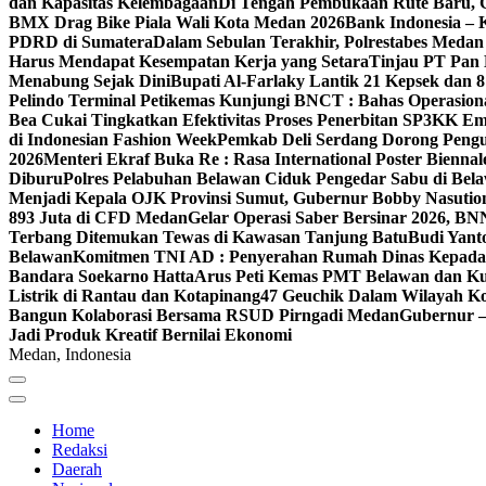
dan Kapasitas Kelembagaan
Di Tengah Pembukaan Rute Baru, 
BMX Drag Bike Piala Wali Kota Medan 2026
Bank Indonesia – 
PDRD di Sumatera
Dalam Sebulan Terakhir, Polrestabes Meda
Harus Mendapat Kesempatan Kerja yang Setara
Tinjau PT Pan 
Menabung Sejak Dini
Bupati Al-Farlaky Lantik 21 Kepsek dan
Pelindo Terminal Petikemas Kunjungi BNCT : Bahas Operasio
Bea Cukai Tingkatkan Efektivitas Proses Penerbitan SP3KK E
di Indonesian Fashion Week
Pemkab Deli Serdang Dorong Peng
2026
Menteri Ekraf Buka Re : Rasa International Poster Biennal
Diburu
Polres Pelabuhan Belawan Ciduk Pengedar Sabu di Bela
Menjadi Kepala OJK Provinsi Sumut, Gubernur Bobby Nasutio
893 Juta di CFD Medan
Gelar Operasi Saber Bersinar 2026, BN
Terbang Ditemukan Tewas di Kawasan Tanjung Batu
Budi Yant
Belawan
Komitmen TNI AD : Penyerahan Rumah Dinas Kepada 
Bandara Soekarno Hatta
Arus Peti Kemas PMT Belawan dan Kua
Listrik di Rantau dan Kotapinang
47 Geuchik Dalam Wilayah Ko
Bangun Kolaborasi Bersama RSUD Pirngadi Medan
Gubernur 
Jadi Produk Kreatif Bernilai Ekonomi
Medan, Indonesia
Home
Redaksi
Daerah