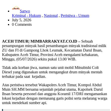
Sarwo
Kriminal - Hukum
,
Nasional
,
Peristiwa - Umum
July 5, 2026
0 Comments
ACEH TIMUR| MIMBARRAKYAT.CO.ID –
Sebuah
penampungan minyak hasil penambangan minyak tradisional milik
ZU dan FI di Gampong Lhok Leumak, Kecamatan Darul Ihsan,
Kabupaten Aceh Timur, Provinsi Aceh mengalami kebakaran,
Minggu, (05/07/2026) sekira pukul 13.00 WIB.
Tidak ada korban jiwa, namun satu unit mobil Mitsubishi Colt
Diesel yang digunakan untuk mengangkut drum minyak mentah
terbakar pada saat kejadian.
Atas peristiwa tersebut Wakapolres Aceh Timur, Kompol Abdul
Muin SH.MM bersama sejumlah pejabat utama, Kapolsek Darul
Ihsan beserta personel dan anggota Koramil 17/DRI mengamankan
lokasi kejadian dengan memasang garis polisi serta melarang warga
untuk mendekati sumber api.