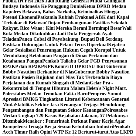
Publik
Art Fest 2026 Jadi Ruang Generasi Muda Gaungkan
Budaya Indonesia Ke Panggung Dunia
Ketua DPRD Medan –
Kapolres Belawan, Bahas Narkoba, Kriminalitas Hingga
Potensi Ekonomi
Patkamla Rubiah Evakuasi ABK dari Kapal
Terbakar di Belawan
Tinjau Pembangunan Fasilitas Sekolah
Rakyat, Rico Waas : Kini Mereka Berani Bermimpi Besar
Wali
Kota Medan Dikukuhkan Jadi Duta Penggerak Ayah
Teladan
Panen Cabai di Payabakung, Bupati Deli Serdang
Pastikan Dukungan Untuk Petani Terus Diperkuat
Kejatisu
Gelar Sosialisasi Penerangan Hukum Cegah Korupsi Untuk
Mendukung Ketahanan Pangan di Dinas Pertanian dan
Ketahanan Pangan
Pemkab Taliabu Gelar FGD Penyusunan
RP3KP dan RP2KPKPK
Komisi D DPRDSU Ikut Gubernur
Bobby Nasution Berkantor di Nias
Gubernur Bobby Nasution
Pastikan Pasien Rujukan dari Nias Tak Terkendala Biaya
Perjalanan dan Rumah Singgah di Medan
Gelar Pra -
Rekontruksi di Tempat Hiburan Malam Helen’s Night Mart,
Polrestabes Medan Temukan Fakta Baru
Pemprov Sumut
Apresiasi BMKG Tingkatkan Literasi Kebencanaan Generasi
Muda
Stabilitas Sektor Jasa Keuangan Terjaga Mendukung
Pengembangan dan Penguatan Sektor Keuangan
Polrestabes
Medan Ungkap 729 Kasus Kejahatan Jalanan, 57 Pelakunya
Ditembak
Menaker : Pemerintah Perkuat Pasar Kerja Agar
Kompetensi Tenaga Kerja Sesuai Kebutuhan Industri
Pemkab
Aceh Timur Raih Opini WTP Ke 12 Berturut-turut Atas LKPD