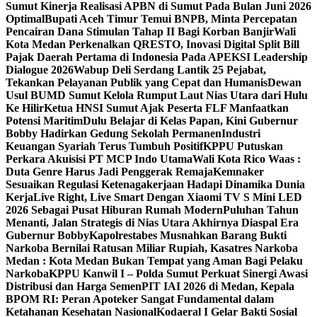
Sumut ‎
Kinerja Realisasi APBN di Sumut Pada Bulan Juni 2026
Optimal‎‎
Bupati Aceh Timur Temui BNPB, Minta Percepatan
Pencairan Dana Stimulan Tahap II Bagi Korban Banjir
Wali
Kota Medan Perkenalkan QRESTO, Inovasi Digital Split Bill
Pajak Daerah Pertama di Indonesia Pada APEKSI Leadership
Dialogue 2026
Wabup Deli Serdang Lantik 25 Pejabat,
Tekankan Pelayanan Publik yang Cepat dan Humanis
Dewan
Usul BUMD Sumut Kelola Rumput Laut Nias Utara dari Hulu
Ke Hilir
Ketua HNSI Sumut Ajak Peserta FLF Manfaatkan
Potensi Maritim
Dulu Belajar di Kelas Papan, Kini Gubernur
Bobby Hadirkan Gedung Sekolah Permanen
Industri
Keuangan Syariah Terus Tumbuh Positif
KPPU Putuskan
Perkara Akuisisi PT MCP Indo Utama
Wali Kota Rico Waas :
Duta Genre Harus Jadi Penggerak Remaja
Kemnaker
Sesuaikan Regulasi Ketenagakerjaan Hadapi Dinamika Dunia
Kerja
Live Right, Live Smart Dengan Xiaomi TV S Mini LED
2026 Sebagai Pusat Hiburan Rumah Modern
Puluhan Tahun
Menanti, Jalan Strategis di Nias Utara Akhirnya Diaspal Era
Gubernur Bobby
Kapolrestabes Musnahkan Barang Bukti
Narkoba Bernilai Ratusan Miliar Rupiah, Kasatres Narkoba
Medan : Kota Medan Bukan Tempat yang Aman Bagi Pelaku
Narkoba
KPPU Kanwil I – Polda Sumut Perkuat Sinergi Awasi
Distribusi dan Harga Semen
PIT IAI 2026 di Medan, Kepala
BPOM RI: Peran Apoteker Sangat Fundamental dalam
Ketahanan Kesehatan Nasional
Kodaeral I Gelar Bakti Sosial