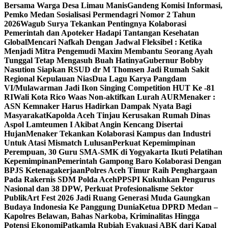
Bersama Warga Desa Limau Manis
Gandeng Komisi Informasi,
Pemko Medan Sosialisasi Permendagri Nomor 2 Tahun
2026
Wagub Surya Tekankan Pentingnya Kolaborasi
Pemerintah dan Apoteker Hadapi Tantangan Kesehatan
Global
Mencari Nafkah Dengan Jadwal Fleksibel : Ketika
Menjadi Mitra Pengemudi Maxim Membantu Seorang Ayah
Tunggal Tetap Mengasuh Buah Hatinya
Gubernur Bobby
Nasution Siapkan RSUD dr M Thomsen Jadi Rumah Sakit
Regional Kepulauan Nias
Dua Lagu Karya Pangdam
VI/Mulawarman Jadi Ikon Singing Competition HUT Ke -81
RI
Wali Kota Rico Waas Non-aktifkan Lurah AUR
Menaker :
ASN Kemnaker Harus Hadirkan Dampak Nyata Bagi
Masyarakat
Kapolda Aceh Tinjau Kerusakan Rumah Dinas
Aspol Lamteumen I Akibat Angin Kencang Disertai
Hujan
Menaker Tekankan Kolaborasi Kampus dan Industri
Untuk Atasi Mismatch Lulusan
Perkuat Kepemimpinan
Perempuan, 30 Guru SMA-SMK di Yogyakarta Ikuti Pelatihan
Kepemimpinan
Pemerintah Gampong Baro Kolaborasi Dengan
BPJS Ketenagakerjaan
Polres Aceh Timur Raih Penghargaan
Pada Rakernis SDM Polda Aceh
PPSPI Kukuhkan Pengurus
Nasional dan 38 DPW, Perkuat Profesionalisme Sektor
Publik
Art Fest 2026 Jadi Ruang Generasi Muda Gaungkan
Budaya Indonesia Ke Panggung Dunia
Ketua DPRD Medan –
Kapolres Belawan, Bahas Narkoba, Kriminalitas Hingga
Potensi Ekonomi
Patkamla Rubiah Evakuasi ABK dari Kapal