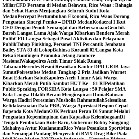
Miliar
CFD Pertama di Medan Belawan, Rico Waas : Bahagia
dan Sehat Harus Menjangkau Seluruh Sudut Kota
Medan
Percepat Pertumbuhan Ekonomi, Rico Waas Dorong
Penguatan Sinergi Pemko – DPRD Medan
Kodaeral I Ikut
CFD Dengan Penuh Semangat dan Kebersamaan
Geuchik
Baroh Langsa Lama Ajak Warga Kibarkan Bendera Merah
Putih
CFD Langsa Sebagai Pusat Aktivitas dan Pelayanan
Publik
Tahap Finishing, Personel TNI Percantik Jembatan
Bailey STA 83 di Lokop
Babinsa Koramil 02/Langsa Kota
Bekali Kontingen Pramuka Jelang Jambore
Nasional
Wakapolres Aceh Timur Sidak Ruang
Tahanan
Hercules Resmi Resmikan Kantor DPD GRIB Jaya
Sumut
Polrestabes Medan Tangkap 2 Pria Jadikan Warnet
Buat Edarkan Sabu
Kapolres Aceh Timur Ajak Warga
Kibarkan Merah Putih Sambut HUT Ke – 81 RI
Pelatihan
Public Speaking FORSIBA Kota Langsa : 50 Pelajar SMA
Kota Langsa Dilatih Berani Menginspirasi Dunia
Ratusan
Warga Hadiri Peresmian Musholla Rahmatullah
Selesaikan
Ketidaksesuaian Data PBB, Warga Apresiasi Respon Cepat
Bapenda Kota Medan
OJK Perkuat Peran Di Sumut Melalui
Penguatan Kepemimpinan dan Kapasitas Kelembagaan
Di
Tengah Pembukaan Rute Baru, Gubernur Bobby Singgung
Mahalnya Avtur Kualanamu
Rico Waas Pesankan Sportivitas
dan Semangat Pantang Menyerah di BMX Drag Bike Piala