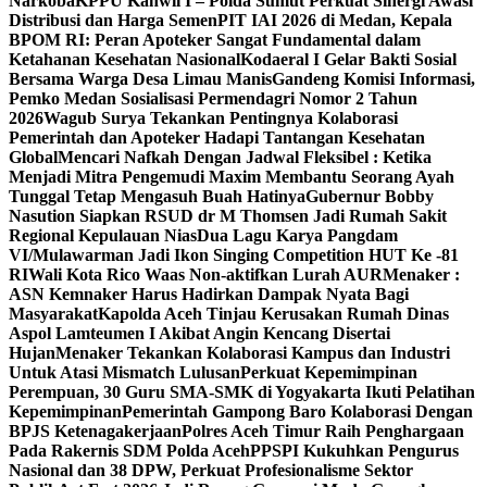
Narkoba
KPPU Kanwil I – Polda Sumut Perkuat Sinergi Awasi
Distribusi dan Harga Semen
PIT IAI 2026 di Medan, Kepala
BPOM RI: Peran Apoteker Sangat Fundamental dalam
Ketahanan Kesehatan Nasional
Kodaeral I Gelar Bakti Sosial
Bersama Warga Desa Limau Manis
Gandeng Komisi Informasi,
Pemko Medan Sosialisasi Permendagri Nomor 2 Tahun
2026
Wagub Surya Tekankan Pentingnya Kolaborasi
Pemerintah dan Apoteker Hadapi Tantangan Kesehatan
Global
Mencari Nafkah Dengan Jadwal Fleksibel : Ketika
Menjadi Mitra Pengemudi Maxim Membantu Seorang Ayah
Tunggal Tetap Mengasuh Buah Hatinya
Gubernur Bobby
Nasution Siapkan RSUD dr M Thomsen Jadi Rumah Sakit
Regional Kepulauan Nias
Dua Lagu Karya Pangdam
VI/Mulawarman Jadi Ikon Singing Competition HUT Ke -81
RI
Wali Kota Rico Waas Non-aktifkan Lurah AUR
Menaker :
ASN Kemnaker Harus Hadirkan Dampak Nyata Bagi
Masyarakat
Kapolda Aceh Tinjau Kerusakan Rumah Dinas
Aspol Lamteumen I Akibat Angin Kencang Disertai
Hujan
Menaker Tekankan Kolaborasi Kampus dan Industri
Untuk Atasi Mismatch Lulusan
Perkuat Kepemimpinan
Perempuan, 30 Guru SMA-SMK di Yogyakarta Ikuti Pelatihan
Kepemimpinan
Pemerintah Gampong Baro Kolaborasi Dengan
BPJS Ketenagakerjaan
Polres Aceh Timur Raih Penghargaan
Pada Rakernis SDM Polda Aceh
PPSPI Kukuhkan Pengurus
Nasional dan 38 DPW, Perkuat Profesionalisme Sektor