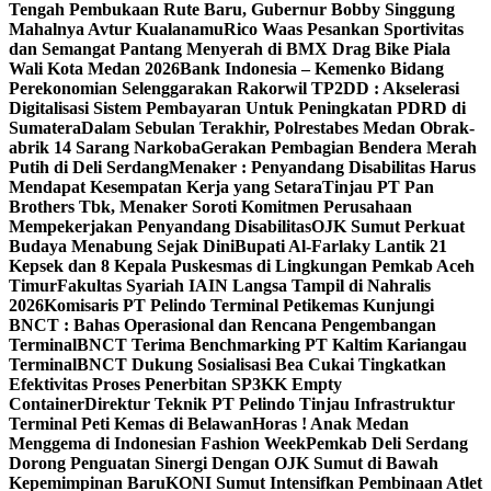
Tengah Pembukaan Rute Baru, Gubernur Bobby Singgung
Mahalnya Avtur Kualanamu
Rico Waas Pesankan Sportivitas
dan Semangat Pantang Menyerah di BMX Drag Bike Piala
Wali Kota Medan 2026
Bank Indonesia – Kemenko Bidang
Perekonomian Selenggarakan Rakorwil TP2DD : Akselerasi
Digitalisasi Sistem Pembayaran Untuk Peningkatan PDRD di
Sumatera
Dalam Sebulan Terakhir, Polrestabes Medan Obrak-
abrik 14 Sarang Narkoba
Gerakan Pembagian Bendera Merah
Putih di Deli Serdang
Menaker : Penyandang Disabilitas Harus
Mendapat Kesempatan Kerja yang Setara
Tinjau PT Pan
Brothers Tbk, Menaker Soroti Komitmen Perusahaan
Mempekerjakan Penyandang Disabilitas
OJK Sumut Perkuat
Budaya Menabung Sejak Dini
Bupati Al-Farlaky Lantik 21
Kepsek dan 8 Kepala Puskesmas di Lingkungan Pemkab Aceh
Timur
Fakultas Syariah IAIN Langsa Tampil di Nahralis
2026
Komisaris PT Pelindo Terminal Petikemas Kunjungi
BNCT : Bahas Operasional dan Rencana Pengembangan
Terminal
BNCT Terima Benchmarking PT Kaltim Kariangau
Terminal
BNCT Dukung Sosialisasi Bea Cukai Tingkatkan
Efektivitas Proses Penerbitan SP3KK Empty
Container
Direktur Teknik PT Pelindo Tinjau Infrastruktur
Terminal Peti Kemas di Belawan
Horas ! Anak Medan
Menggema di Indonesian Fashion Week
Pemkab Deli Serdang
Dorong Penguatan Sinergi Dengan OJK Sumut di Bawah
Kepemimpinan Baru
KONI Sumut Intensifkan Pembinaan Atlet