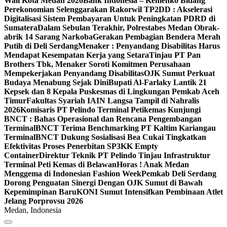
Wali Kota Medan 2026
Bank Indonesia – Kemenko Bidang
Perekonomian Selenggarakan Rakorwil TP2DD : Akselerasi
Digitalisasi Sistem Pembayaran Untuk Peningkatan PDRD di
Sumatera
Dalam Sebulan Terakhir, Polrestabes Medan Obrak-
abrik 14 Sarang Narkoba
Gerakan Pembagian Bendera Merah
Putih di Deli Serdang
Menaker : Penyandang Disabilitas Harus
Mendapat Kesempatan Kerja yang Setara
Tinjau PT Pan
Brothers Tbk, Menaker Soroti Komitmen Perusahaan
Mempekerjakan Penyandang Disabilitas
OJK Sumut Perkuat
Budaya Menabung Sejak Dini
Bupati Al-Farlaky Lantik 21
Kepsek dan 8 Kepala Puskesmas di Lingkungan Pemkab Aceh
Timur
Fakultas Syariah IAIN Langsa Tampil di Nahralis
2026
Komisaris PT Pelindo Terminal Petikemas Kunjungi
BNCT : Bahas Operasional dan Rencana Pengembangan
Terminal
BNCT Terima Benchmarking PT Kaltim Kariangau
Terminal
BNCT Dukung Sosialisasi Bea Cukai Tingkatkan
Efektivitas Proses Penerbitan SP3KK Empty
Container
Direktur Teknik PT Pelindo Tinjau Infrastruktur
Terminal Peti Kemas di Belawan
Horas ! Anak Medan
Menggema di Indonesian Fashion Week
Pemkab Deli Serdang
Dorong Penguatan Sinergi Dengan OJK Sumut di Bawah
Kepemimpinan Baru
KONI Sumut Intensifkan Pembinaan Atlet
Jelang Porprovsu 2026
Medan, Indonesia