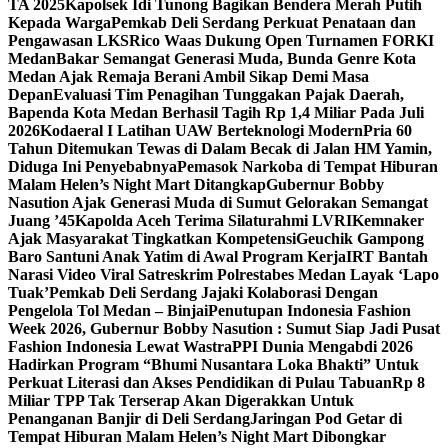
TA 2025
Kapolsek Idi Tunong Bagikan Bendera Merah Putih
Kepada Warga
Pemkab Deli Serdang Perkuat Penataan dan
Pengawasan LKS
Rico Waas Dukung Open Turnamen FORKI
Medan
Bakar Semangat Generasi Muda, Bunda Genre Kota
Medan Ajak Remaja Berani Ambil Sikap Demi Masa
Depan
Evaluasi Tim Penagihan Tunggakan Pajak Daerah,
Bapenda Kota Medan Berhasil Tagih Rp 1,4 Miliar Pada Juli
2026
Kodaeral I Latihan UAW Berteknologi Modern
Pria 60
Tahun Ditemukan Tewas di Dalam Becak di Jalan HM Yamin,
Diduga Ini Penyebabnya
Pemasok Narkoba di Tempat Hiburan
Malam Helen’s Night Mart Ditangkap
Gubernur Bobby
Nasution Ajak Generasi Muda di Sumut Gelorakan Semangat
Juang ’45
Kapolda Aceh Terima Silaturahmi LVRI
Kemnaker
Ajak Masyarakat Tingkatkan Kompetensi
Geuchik Gampong
Baro Santuni Anak Yatim di Awal Program Kerja
IRT Bantah
Narasi Video Viral Satreskrim Polrestabes Medan Layak ‘Lapo
Tuak’
Pemkab Deli Serdang Jajaki Kolaborasi Dengan
Pengelola Tol Medan – Binjai
Penutupan Indonesia Fashion
Week 2026, Gubernur Bobby Nasution : Sumut Siap Jadi Pusat
Fashion Indonesia Lewat Wastra
PPI Dunia Mengabdi 2026
Hadirkan Program “Bhumi Nusantara Loka Bhakti” Untuk
Perkuat Literasi dan Akses Pendidikan di Pulau Tabuan
Rp 8
Miliar TPP Tak Terserap Akan Digerakkan Untuk
Penanganan Banjir di Deli Serdang
Jaringan Pod Getar di
Tempat Hiburan Malam Helen’s Night Mart Dibongkar