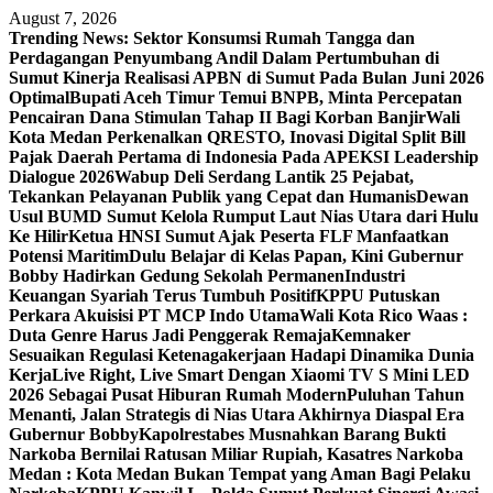
Skip
August 7, 2026
to
Trending News:
Sektor Konsumsi Rumah Tangga dan
content
Perdagangan Penyumbang Andil Dalam Pertumbuhan di
Sumut ‎
Kinerja Realisasi APBN di Sumut Pada Bulan Juni 2026
Optimal‎‎
Bupati Aceh Timur Temui BNPB, Minta Percepatan
Pencairan Dana Stimulan Tahap II Bagi Korban Banjir
Wali
Kota Medan Perkenalkan QRESTO, Inovasi Digital Split Bill
Pajak Daerah Pertama di Indonesia Pada APEKSI Leadership
Dialogue 2026
Wabup Deli Serdang Lantik 25 Pejabat,
Tekankan Pelayanan Publik yang Cepat dan Humanis
Dewan
Usul BUMD Sumut Kelola Rumput Laut Nias Utara dari Hulu
Ke Hilir
Ketua HNSI Sumut Ajak Peserta FLF Manfaatkan
Potensi Maritim
Dulu Belajar di Kelas Papan, Kini Gubernur
Bobby Hadirkan Gedung Sekolah Permanen
Industri
Keuangan Syariah Terus Tumbuh Positif
KPPU Putuskan
Perkara Akuisisi PT MCP Indo Utama
Wali Kota Rico Waas :
Duta Genre Harus Jadi Penggerak Remaja
Kemnaker
Sesuaikan Regulasi Ketenagakerjaan Hadapi Dinamika Dunia
Kerja
Live Right, Live Smart Dengan Xiaomi TV S Mini LED
2026 Sebagai Pusat Hiburan Rumah Modern
Puluhan Tahun
Menanti, Jalan Strategis di Nias Utara Akhirnya Diaspal Era
Gubernur Bobby
Kapolrestabes Musnahkan Barang Bukti
Narkoba Bernilai Ratusan Miliar Rupiah, Kasatres Narkoba
Medan : Kota Medan Bukan Tempat yang Aman Bagi Pelaku