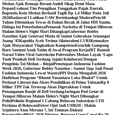
Medan Ajak Remaja Berani Ambil Sikap Demi Masa
Depan
Evaluasi Tim Penagihan Tunggakan Pajak Daerah,
Bapenda Kota Medan Berhasil Tagih Rp 1,4 Miliar Pada Juli
2026
Kodaeral I Latihan UAW Berteknologi Modern
Pria 60
Tahun Ditemukan Tewas di Dalam Becak di Jalan HM Yamin,
Diduga Ini Penyebabnya
Pemasok Narkoba di Tempat Hiburan
Malam Helen’s Night Mart Ditangkap
Gubernur Bobby
Nasution Ajak Generasi Muda di Sumut Gelorakan Semangat
Juang ’45
Kapolda Aceh Terima Silaturahmi LVRI
Kemnaker
Ajak Masyarakat Tingkatkan Kompetensi
Geuchik Gampong
Baro Santuni Anak Yatim di Awal Program Kerja
IRT Bantah
Narasi Video Viral Satreskrim Polrestabes Medan Layak ‘Lapo
Tuak’
Pemkab Deli Serdang Jajaki Kolaborasi Dengan
Pengelola Tol Medan – Binjai
Penutupan Indonesia Fashion
Week 2026, Gubernur Bobby Nasution : Sumut Siap Jadi Pusat
Fashion Indonesia Lewat Wastra
PPI Dunia Mengabdi 2026
Hadirkan Program “Bhumi Nusantara Loka Bhakti” Untuk
Perkuat Literasi dan Akses Pendidikan di Pulau Tabuan
Rp 8
Miliar TPP Tak Terserap Akan Digerakkan Untuk
Penanganan Banjir di Deli Serdang
Jaringan Pod Getar di
Tempat Hiburan Malam Helen’s Night Mart Dibongkar
Polisi
Pelindo Regional 1 Cabang Belawan Sukseskan CFD
Perdana di Belawan
Driver Ojol Jadi UMKM : Makin
Sejahtera Atau Merana ?, Ini Temuan Diskusi
Paramadina
PRSU 2026 Ditutup, Putaran Uang Capai Rp 50