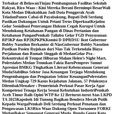
Terbakar di Belawan
Tinjau Pembangunan Fasilitas Sekolah
Rakyat, Rico Waas : Kini Mereka Berani Bermimpi Besar
Wali
Kota Medan Dikukuhkan Jadi Duta Penggerak Ayah
Teladan
Panen Cabai di Payabakung, Bupati Deli Serdang
Pastikan Dukungan Untuk Petani Terus Diperkuat
Kejatisu
Gelar Sosialisasi Penerangan Hukum Cegah Korupsi Untuk
Mendukung Ketahanan Pangan di Dinas Pertanian dan
Ketahanan Pangan
Pemkab Taliabu Gelar FGD Penyusunan
RP3KP dan RP2KPKPK
Komisi D DPRDSU Ikut Gubernur
Bobby Nasution Berkantor di Nias
Gubernur Bobby Nasution
Pastikan Pasien Rujukan dari Nias Tak Terkendala Biaya
Perjalanan dan Rumah Singgah di Medan
Gelar Pra -
Rekontruksi di Tempat Hiburan Malam Helen’s Night Mart,
Polrestabes Medan Temukan Fakta Baru
Pemprov Sumut
Apresiasi BMKG Tingkatkan Literasi Kebencanaan Generasi
Muda
Stabilitas Sektor Jasa Keuangan Terjaga Mendukung
Pengembangan dan Penguatan Sektor Keuangan
Polrestabes
Medan Ungkap 729 Kasus Kejahatan Jalanan, 57 Pelakunya
Ditembak
Menaker : Pemerintah Perkuat Pasar Kerja Agar
Kompetensi Tenaga Kerja Sesuai Kebutuhan Industri
Pemkab
Aceh Timur Raih Opini WTP Ke 12 Berturut-turut Atas LKPD
TA 2025
Kapolsek Idi Tunong Bagikan Bendera Merah Putih
Kepada Warga
Pemkab Deli Serdang Perkuat Penataan dan
Pengawasan LKS
Rico Waas Dukung Open Turnamen FORKI
Medan
Bakar Semangat Generasi Muda, Bunda Genre Kota