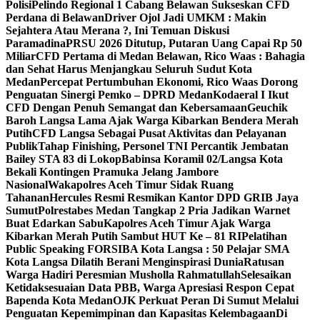
Polisi
Pelindo Regional 1 Cabang Belawan Sukseskan CFD
Perdana di Belawan
Driver Ojol Jadi UMKM : Makin
Sejahtera Atau Merana ?, Ini Temuan Diskusi
Paramadina
PRSU 2026 Ditutup, Putaran Uang Capai Rp 50
Miliar
CFD Pertama di Medan Belawan, Rico Waas : Bahagia
dan Sehat Harus Menjangkau Seluruh Sudut Kota
Medan
Percepat Pertumbuhan Ekonomi, Rico Waas Dorong
Penguatan Sinergi Pemko – DPRD Medan
Kodaeral I Ikut
CFD Dengan Penuh Semangat dan Kebersamaan
Geuchik
Baroh Langsa Lama Ajak Warga Kibarkan Bendera Merah
Putih
CFD Langsa Sebagai Pusat Aktivitas dan Pelayanan
Publik
Tahap Finishing, Personel TNI Percantik Jembatan
Bailey STA 83 di Lokop
Babinsa Koramil 02/Langsa Kota
Bekali Kontingen Pramuka Jelang Jambore
Nasional
Wakapolres Aceh Timur Sidak Ruang
Tahanan
Hercules Resmi Resmikan Kantor DPD GRIB Jaya
Sumut
Polrestabes Medan Tangkap 2 Pria Jadikan Warnet
Buat Edarkan Sabu
Kapolres Aceh Timur Ajak Warga
Kibarkan Merah Putih Sambut HUT Ke – 81 RI
Pelatihan
Public Speaking FORSIBA Kota Langsa : 50 Pelajar SMA
Kota Langsa Dilatih Berani Menginspirasi Dunia
Ratusan
Warga Hadiri Peresmian Musholla Rahmatullah
Selesaikan
Ketidaksesuaian Data PBB, Warga Apresiasi Respon Cepat
Bapenda Kota Medan
OJK Perkuat Peran Di Sumut Melalui
Penguatan Kepemimpinan dan Kapasitas Kelembagaan
Di