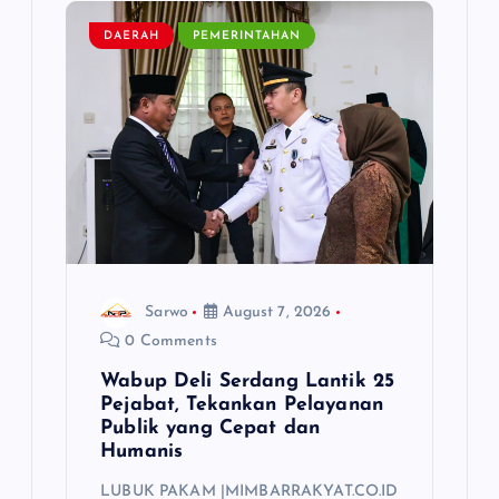
a
DAERAH
PEMERINTAHAN
t
i
o
n
Sarwo
August 7, 2026
0 Comments
Wabup Deli Serdang Lantik 25
Pejabat, Tekankan Pelayanan
Publik yang Cepat dan
Humanis
LUBUK PAKAM |MIMBARRAKYAT.CO.ID