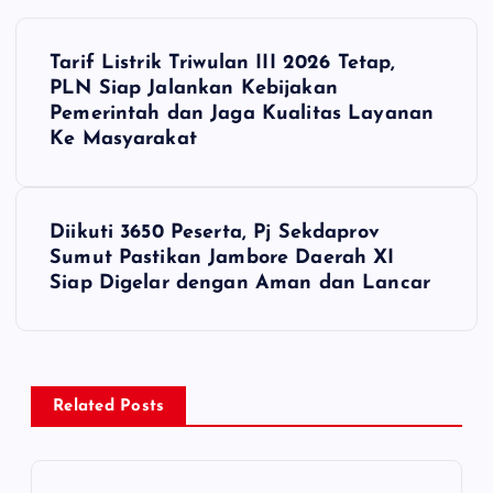
P
Tarif Listrik Triwulan III 2026 Tetap,
o
PLN Siap Jalankan Kebijakan
Pemerintah dan Jaga Kualitas Layanan
s
Ke Masyarakat
t
Diikuti 3650 Peserta, Pj Sekdaprov
n
Sumut Pastikan Jambore Daerah XI
Siap Digelar dengan Aman dan Lancar
a
v
i
Related Posts
g