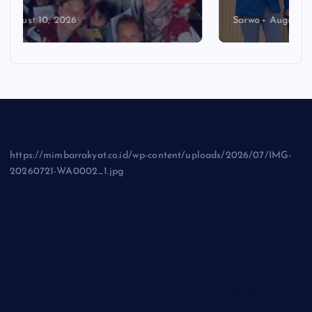
Sarwo
August 10, 2026
https://mimbarrakyat.co.id/wp-content/uploads/2026/07/IMG-
20260721-WA0002_1.jpg
Tentang Kami