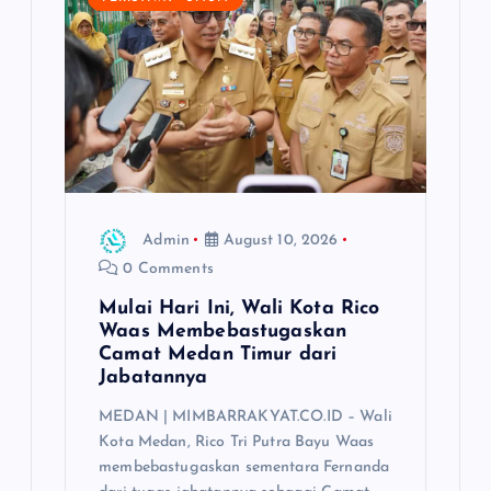
a
t
i
o
n
Admin
August 10, 2026
0 Comments
Mulai Hari Ini, Wali Kota Rico
Waas Membebastugaskan
Camat Medan Timur dari
Jabatannya
MEDAN | MIMBARRAKYAT.CO.ID – Wali
Kota Medan, Rico Tri Putra Bayu Waas
membebastugaskan sementara Fernanda