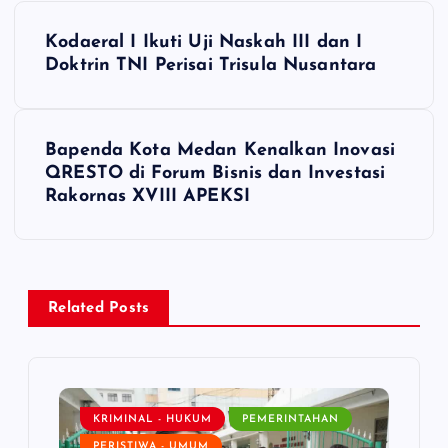
P
Kodaeral I Ikuti Uji Naskah III dan I
o
Doktrin TNI Perisai Trisula Nusantara
s
Bapenda Kota Medan Kenalkan Inovasi
t
QRESTO di Forum Bisnis dan Investasi
Rakornas XVIII APEKSI
n
a
v
Related Posts
i
g
KRIMINAL - HUKUM
PEMERINTAHAN
PERISTIWA - UMUM