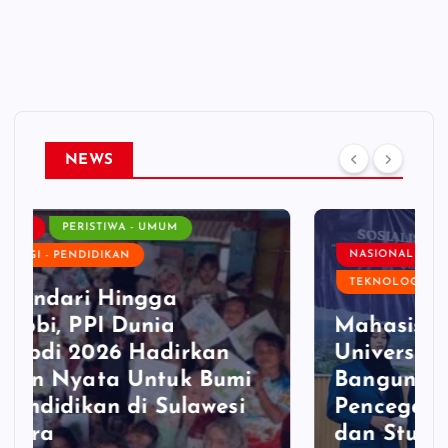
NEWS
NASIONAL
PERISTIWA - UMUM
TEKNOLOGI - PENDIDIKAN
Mahasiswa KKN-R
Universitas Diponegoro
Bangun Gerakan
Pencegahan Pernikahan Dini
dan Stunting di Desa Mojo