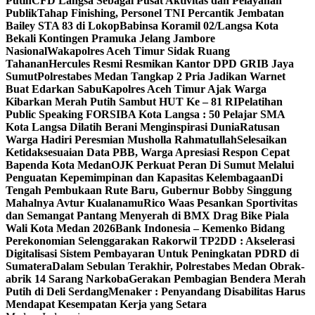
Putih
CFD Langsa Sebagai Pusat Aktivitas dan Pelayanan
Publik
Tahap Finishing, Personel TNI Percantik Jembatan
Bailey STA 83 di Lokop
Babinsa Koramil 02/Langsa Kota
Bekali Kontingen Pramuka Jelang Jambore
Nasional
Wakapolres Aceh Timur Sidak Ruang
Tahanan
Hercules Resmi Resmikan Kantor DPD GRIB Jaya
Sumut
Polrestabes Medan Tangkap 2 Pria Jadikan Warnet
Buat Edarkan Sabu
Kapolres Aceh Timur Ajak Warga
Kibarkan Merah Putih Sambut HUT Ke – 81 RI
Pelatihan
Public Speaking FORSIBA Kota Langsa : 50 Pelajar SMA
Kota Langsa Dilatih Berani Menginspirasi Dunia
Ratusan
Warga Hadiri Peresmian Musholla Rahmatullah
Selesaikan
Ketidaksesuaian Data PBB, Warga Apresiasi Respon Cepat
Bapenda Kota Medan
OJK Perkuat Peran Di Sumut Melalui
Penguatan Kepemimpinan dan Kapasitas Kelembagaan
Di
Tengah Pembukaan Rute Baru, Gubernur Bobby Singgung
Mahalnya Avtur Kualanamu
Rico Waas Pesankan Sportivitas
dan Semangat Pantang Menyerah di BMX Drag Bike Piala
Wali Kota Medan 2026
Bank Indonesia – Kemenko Bidang
Perekonomian Selenggarakan Rakorwil TP2DD : Akselerasi
Digitalisasi Sistem Pembayaran Untuk Peningkatan PDRD di
Sumatera
Dalam Sebulan Terakhir, Polrestabes Medan Obrak-
abrik 14 Sarang Narkoba
Gerakan Pembagian Bendera Merah
Putih di Deli Serdang
Menaker : Penyandang Disabilitas Harus
Mendapat Kesempatan Kerja yang Setara