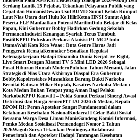
Indonesia Pada APEKSI Leadership Dialogue 2026
Wabup Deli
Serdang Lantik 25 Pejabat, Tekankan Pelayanan Publik yang
Cepat dan Humanis
Dewan Usul BUMD Sumut Kelola Rumput
Laut Nias Utara dari Hulu Ke Hilir
Ketua HNSI Sumut Ajak
Peserta FLF Manfaatkan Potensi Maritim
Dulu Belajar di Kelas
Papan, Kini Gubernur Bobby Hadirkan Gedung Sekolah
Permanen
Industri Keuangan Syariah Terus Tumbuh
Positif
KPPU Putuskan Perkara Akuisisi PT MCP Indo
Utama
Wali Kota Rico Waas : Duta Genre Harus Jadi
Penggerak Remaja
Kemnaker Sesuaikan Regulasi
Ketenagakerjaan Hadapi Dinamika Dunia Kerja
Live Right,
Live Smart Dengan Xiaomi TV S Mini LED 2026 Sebagai
Pusat Hiburan Rumah Modern
Puluhan Tahun Menanti, Jalan
Strategis di Nias Utara Akhirnya Diaspal Era Gubernur
Bobby
Kapolrestabes Musnahkan Barang Bukti Narkoba
Bernilai Ratusan Miliar Rupiah, Kasatres Narkoba Medan :
Kota Medan Bukan Tempat yang Aman Bagi Pelaku
Narkoba
KPPU Kanwil I – Polda Sumut Perkuat Sinergi Awasi
Distribusi dan Harga Semen
PIT IAI 2026 di Medan, Kepala
BPOM RI: Peran Apoteker Sangat Fundamental dalam
Ketahanan Kesehatan Nasional
Kodaeral I Gelar Bakti Sosial
Bersama Warga Desa Limau Manis
Gandeng Komisi Informasi,
Pemko Medan Sosialisasi Permendagri Nomor 2 Tahun
2026
Wagub Surya Tekankan Pentingnya Kolaborasi
Pemerintah dan Apoteker Hadapi Tantangan Kesehatan