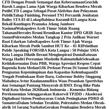
CFD Dengan Penuh Semangat dan Kebersamaan
Geuchik
Baroh Langsa Lama Ajak Warga Kibarkan Bendera Merah
Putih
CFD Langsa Sebagai Pusat Aktivitas dan Pelayanan
Publik
Tahap Finishing, Personel TNI Percantik Jembatan
Bailey STA 83 di Lokop
Babinsa Koramil 02/Langsa Kota
Bekali Kontingen Pramuka Jelang Jambore
Nasional
Wakapolres Aceh Timur Sidak Ruang
Tahanan
Hercules Resmi Resmikan Kantor DPD GRIB Jaya
Sumut
Polrestabes Medan Tangkap 2 Pria Jadikan Warnet
Buat Edarkan Sabu
Kapolres Aceh Timur Ajak Warga
Kibarkan Merah Putih Sambut HUT Ke – 81 RI
Pelatihan
Public Speaking FORSIBA Kota Langsa : 50 Pelajar SMA
Kota Langsa Dilatih Berani Menginspirasi Dunia
Ratusan
Warga Hadiri Peresmian Musholla Rahmatullah
Selesaikan
Ketidaksesuaian Data PBB, Warga Apresiasi Respon Cepat
Bapenda Kota Medan
OJK Perkuat Peran Di Sumut Melalui
Penguatan Kepemimpinan dan Kapasitas Kelembagaan
Di
Tengah Pembukaan Rute Baru, Gubernur Bobby Singgung
Mahalnya Avtur Kualanamu
Rico Waas Pesankan Sportivitas
dan Semangat Pantang Menyerah di BMX Drag Bike Piala
Wali Kota Medan 2026
Bank Indonesia – Kemenko Bidang
Perekonomian Selenggarakan Rakorwil TP2DD : Akselerasi
Digitalisasi Sistem Pembayaran Untuk Peningkatan PDRD di
Sumatera
Dalam Sebulan Terakhir, Polrestabes Medan Obrak-
abrik 14 Sarang Narkoba
Gerakan Pembagian Bendera Merah