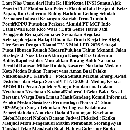
Laut Nias Utara dari Hulu Ke Hilir
Ketua HNSI Sumut Ajak
Peserta FLF Manfaatkan Potensi Maritim
Dulu Belajar di Kelas
Papan, Kini Gubernur Bobby Hadirkan Gedung Sekolah
Permanen
Industri Keuangan Syariah Terus Tumbuh
Positif
KPPU Putuskan Perkara Akuisisi PT MCP Indo
Utama
Wali Kota Rico Waas : Duta Genre Harus Jadi
Penggerak Remaja
Kemnaker Sesuaikan Regulasi
Ketenagakerjaan Hadapi Dinamika Dunia Kerja
Live Right,
Live Smart Dengan Xiaomi TV S Mini LED 2026 Sebagai
Pusat Hiburan Rumah Modern
Puluhan Tahun Menanti, Jalan
Strategis di Nias Utara Akhirnya Diaspal Era Gubernur
Bobby
Kapolrestabes Musnahkan Barang Bukti Narkoba
Bernilai Ratusan Miliar Rupiah, Kasatres Narkoba Medan :
Kota Medan Bukan Tempat yang Aman Bagi Pelaku
Narkoba
KPPU Kanwil I – Polda Sumut Perkuat Sinergi Awasi
Distribusi dan Harga Semen
PIT IAI 2026 di Medan, Kepala
BPOM RI: Peran Apoteker Sangat Fundamental dalam
Ketahanan Kesehatan Nasional
Kodaeral I Gelar Bakti Sosial
Bersama Warga Desa Limau Manis
Gandeng Komisi Informasi,
Pemko Medan Sosialisasi Permendagri Nomor 2 Tahun
2026
Wagub Surya Tekankan Pentingnya Kolaborasi
Pemerintah dan Apoteker Hadapi Tantangan Kesehatan
Global
Mencari Nafkah Dengan Jadwal Fleksibel : Ketika
Menjadi Mitra Pengemudi Maxim Membantu Seorang Ayah
Tunggal Tetap Mengasuh Buah Hatinya
Gubernur Bobby