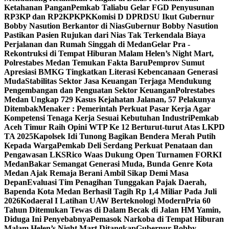
Ketahanan Pangan
Pemkab Taliabu Gelar FGD Penyusunan
RP3KP dan RP2KPKPK
Komisi D DPRDSU Ikut Gubernur
Bobby Nasution Berkantor di Nias
Gubernur Bobby Nasution
Pastikan Pasien Rujukan dari Nias Tak Terkendala Biaya
Perjalanan dan Rumah Singgah di Medan
Gelar Pra -
Rekontruksi di Tempat Hiburan Malam Helen’s Night Mart,
Polrestabes Medan Temukan Fakta Baru
Pemprov Sumut
Apresiasi BMKG Tingkatkan Literasi Kebencanaan Generasi
Muda
Stabilitas Sektor Jasa Keuangan Terjaga Mendukung
Pengembangan dan Penguatan Sektor Keuangan
Polrestabes
Medan Ungkap 729 Kasus Kejahatan Jalanan, 57 Pelakunya
Ditembak
Menaker : Pemerintah Perkuat Pasar Kerja Agar
Kompetensi Tenaga Kerja Sesuai Kebutuhan Industri
Pemkab
Aceh Timur Raih Opini WTP Ke 12 Berturut-turut Atas LKPD
TA 2025
Kapolsek Idi Tunong Bagikan Bendera Merah Putih
Kepada Warga
Pemkab Deli Serdang Perkuat Penataan dan
Pengawasan LKS
Rico Waas Dukung Open Turnamen FORKI
Medan
Bakar Semangat Generasi Muda, Bunda Genre Kota
Medan Ajak Remaja Berani Ambil Sikap Demi Masa
Depan
Evaluasi Tim Penagihan Tunggakan Pajak Daerah,
Bapenda Kota Medan Berhasil Tagih Rp 1,4 Miliar Pada Juli
2026
Kodaeral I Latihan UAW Berteknologi Modern
Pria 60
Tahun Ditemukan Tewas di Dalam Becak di Jalan HM Yamin,
Diduga Ini Penyebabnya
Pemasok Narkoba di Tempat Hiburan
Malam Helen’s Night Mart Ditangkap
Gubernur Bobby