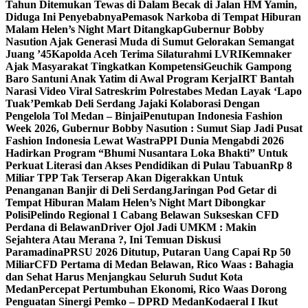
Tahun Ditemukan Tewas di Dalam Becak di Jalan HM Yamin,
Diduga Ini Penyebabnya
Pemasok Narkoba di Tempat Hiburan
Malam Helen’s Night Mart Ditangkap
Gubernur Bobby
Nasution Ajak Generasi Muda di Sumut Gelorakan Semangat
Juang ’45
Kapolda Aceh Terima Silaturahmi LVRI
Kemnaker
Ajak Masyarakat Tingkatkan Kompetensi
Geuchik Gampong
Baro Santuni Anak Yatim di Awal Program Kerja
IRT Bantah
Narasi Video Viral Satreskrim Polrestabes Medan Layak ‘Lapo
Tuak’
Pemkab Deli Serdang Jajaki Kolaborasi Dengan
Pengelola Tol Medan – Binjai
Penutupan Indonesia Fashion
Week 2026, Gubernur Bobby Nasution : Sumut Siap Jadi Pusat
Fashion Indonesia Lewat Wastra
PPI Dunia Mengabdi 2026
Hadirkan Program “Bhumi Nusantara Loka Bhakti” Untuk
Perkuat Literasi dan Akses Pendidikan di Pulau Tabuan
Rp 8
Miliar TPP Tak Terserap Akan Digerakkan Untuk
Penanganan Banjir di Deli Serdang
Jaringan Pod Getar di
Tempat Hiburan Malam Helen’s Night Mart Dibongkar
Polisi
Pelindo Regional 1 Cabang Belawan Sukseskan CFD
Perdana di Belawan
Driver Ojol Jadi UMKM : Makin
Sejahtera Atau Merana ?, Ini Temuan Diskusi
Paramadina
PRSU 2026 Ditutup, Putaran Uang Capai Rp 50
Miliar
CFD Pertama di Medan Belawan, Rico Waas : Bahagia
dan Sehat Harus Menjangkau Seluruh Sudut Kota
Medan
Percepat Pertumbuhan Ekonomi, Rico Waas Dorong
Penguatan Sinergi Pemko – DPRD Medan
Kodaeral I Ikut