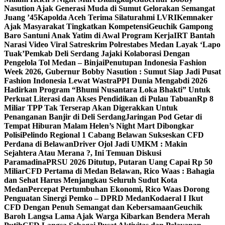
Nasution Ajak Generasi Muda di Sumut Gelorakan Semangat
Juang ’45
Kapolda Aceh Terima Silaturahmi LVRI
Kemnaker
Ajak Masyarakat Tingkatkan Kompetensi
Geuchik Gampong
Baro Santuni Anak Yatim di Awal Program Kerja
IRT Bantah
Narasi Video Viral Satreskrim Polrestabes Medan Layak ‘Lapo
Tuak’
Pemkab Deli Serdang Jajaki Kolaborasi Dengan
Pengelola Tol Medan – Binjai
Penutupan Indonesia Fashion
Week 2026, Gubernur Bobby Nasution : Sumut Siap Jadi Pusat
Fashion Indonesia Lewat Wastra
PPI Dunia Mengabdi 2026
Hadirkan Program “Bhumi Nusantara Loka Bhakti” Untuk
Perkuat Literasi dan Akses Pendidikan di Pulau Tabuan
Rp 8
Miliar TPP Tak Terserap Akan Digerakkan Untuk
Penanganan Banjir di Deli Serdang
Jaringan Pod Getar di
Tempat Hiburan Malam Helen’s Night Mart Dibongkar
Polisi
Pelindo Regional 1 Cabang Belawan Sukseskan CFD
Perdana di Belawan
Driver Ojol Jadi UMKM : Makin
Sejahtera Atau Merana ?, Ini Temuan Diskusi
Paramadina
PRSU 2026 Ditutup, Putaran Uang Capai Rp 50
Miliar
CFD Pertama di Medan Belawan, Rico Waas : Bahagia
dan Sehat Harus Menjangkau Seluruh Sudut Kota
Medan
Percepat Pertumbuhan Ekonomi, Rico Waas Dorong
Penguatan Sinergi Pemko – DPRD Medan
Kodaeral I Ikut
CFD Dengan Penuh Semangat dan Kebersamaan
Geuchik
Baroh Langsa Lama Ajak Warga Kibarkan Bendera Merah