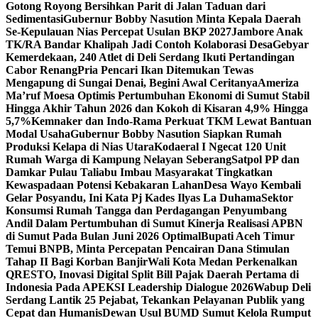
Gotong Royong Bersihkan Parit di Jalan Taduan dari
Sedimentasi
Gubernur Bobby Nasution Minta Kepala Daerah
Se-Kepulauan Nias Percepat Usulan BKP 2027
Jambore Anak
TK/RA Bandar Khalipah Jadi Contoh Kolaborasi Desa
Gebyar
Kemerdekaan, 240 Atlet di Deli Serdang Ikuti Pertandingan
Cabor Renang
Pria Pencari Ikan Ditemukan Tewas
Mengapung di Sungai Denai, Begini Awal Ceritanya‎
Ameriza
Ma’ruf Moesa‎ Optimis Pertumbuhan Ekonomi di Sumut Stabil
Hingga Akhir Tahun 2026 dan Kokoh di Kisaran 4,9% Hingga
5,7%
Kemnaker dan Indo-Rama Perkuat TKM Lewat Bantuan
Modal Usaha
Gubernur Bobby Nasution Siapkan Rumah
Produksi Kelapa di Nias Utara
Kodaeral I Ngecat 120 Unit
Rumah Warga di Kampung Nelayan Seberang
Satpol PP dan
Damkar Pulau Taliabu Imbau Masyarakat Tingkatkan
Kewaspadaan Potensi Kebakaran Lahan
Desa Wayo Kembali
Gelar Posyandu, Ini Kata Pj Kades Ilyas La Duhama
Sektor
Konsumsi Rumah Tangga dan Perdagangan Penyumbang
Andil Dalam Pertumbuhan di Sumut ‎
Kinerja Realisasi APBN
di Sumut Pada Bulan Juni 2026 Optimal‎‎
Bupati Aceh Timur
Temui BNPB, Minta Percepatan Pencairan Dana Stimulan
Tahap II Bagi Korban Banjir
Wali Kota Medan Perkenalkan
QRESTO, Inovasi Digital Split Bill Pajak Daerah Pertama di
Indonesia Pada APEKSI Leadership Dialogue 2026
Wabup Deli
Serdang Lantik 25 Pejabat, Tekankan Pelayanan Publik yang
Cepat dan Humanis
Dewan Usul BUMD Sumut Kelola Rumput