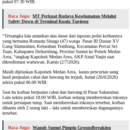
pukul 07.30 WIB.
Baca Juga:
MT Perkuat Budaya Keselamatan Melalui
Safety Down di Terminal Kuala Tanjung
“Tersangka kita amankan atas dasar dari laporan polisi korbannya
yang bernama Romasta Sinaga (47) warga Pasar III Dusun XV
Gang Silaturahim, Kelurahan Tembung, Kecamatan Percut Sei
Tuan, Kabupaten Deliserdang, Provinsi Sumut ke Polsek Medan
Area, “ungkap Kapolsek Medan Area, AKP Ainul Yaqin saat
dikonfirmasi wartawan, Kamis (2/7/2026).
Masih dijelaskan Kapolsek Medan Area, kasus pencurian uang
hasil penjualan cabai dan bawang itu terjadi, Jumat (26/6/2026)
sekira pukul 06.00 WIB.
Saat itu korban berjualan cabai dan bawang di Pasar Sukaramai.
Lalu sekira pukul 18.00 WIB, korban sedang membereskan tokonya
untuk persiapan tutup. Saat membereskan tokonya tersebut, korban
dibantu oleh 2 orang laki – laki untuk membereskan dagangannya
tersebut.
Baca Juga:
Wagub Sumut Pimpin Groundbreaking