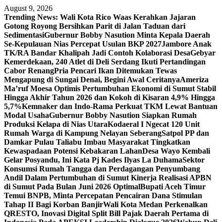
Skip
August 9, 2026
to
Trending News:
Wali Kota Rico Waas Kerahkan Jajaran
content
Gotong Royong Bersihkan Parit di Jalan Taduan dari
Sedimentasi
Gubernur Bobby Nasution Minta Kepala Daerah
Se-Kepulauan Nias Percepat Usulan BKP 2027
Jambore Anak
TK/RA Bandar Khalipah Jadi Contoh Kolaborasi Desa
Gebyar
Kemerdekaan, 240 Atlet di Deli Serdang Ikuti Pertandingan
Cabor Renang
Pria Pencari Ikan Ditemukan Tewas
Mengapung di Sungai Denai, Begini Awal Ceritanya‎
Ameriza
Ma’ruf Moesa‎ Optimis Pertumbuhan Ekonomi di Sumut Stabil
Hingga Akhir Tahun 2026 dan Kokoh di Kisaran 4,9% Hingga
5,7%
Kemnaker dan Indo-Rama Perkuat TKM Lewat Bantuan
Modal Usaha
Gubernur Bobby Nasution Siapkan Rumah
Produksi Kelapa di Nias Utara
Kodaeral I Ngecat 120 Unit
Rumah Warga di Kampung Nelayan Seberang
Satpol PP dan
Damkar Pulau Taliabu Imbau Masyarakat Tingkatkan
Kewaspadaan Potensi Kebakaran Lahan
Desa Wayo Kembali
Gelar Posyandu, Ini Kata Pj Kades Ilyas La Duhama
Sektor
Konsumsi Rumah Tangga dan Perdagangan Penyumbang
Andil Dalam Pertumbuhan di Sumut ‎
Kinerja Realisasi APBN
di Sumut Pada Bulan Juni 2026 Optimal‎‎
Bupati Aceh Timur
Temui BNPB, Minta Percepatan Pencairan Dana Stimulan
Tahap II Bagi Korban Banjir
Wali Kota Medan Perkenalkan
QRESTO, Inovasi Digital Split Bill Pajak Daerah Pertama di