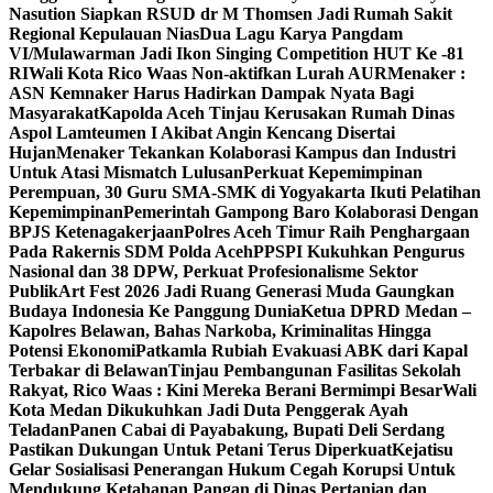
Nasution Siapkan RSUD dr M Thomsen Jadi Rumah Sakit
Regional Kepulauan Nias
Dua Lagu Karya Pangdam
VI/Mulawarman Jadi Ikon Singing Competition HUT Ke -81
RI
Wali Kota Rico Waas Non-aktifkan Lurah AUR
Menaker :
ASN Kemnaker Harus Hadirkan Dampak Nyata Bagi
Masyarakat
Kapolda Aceh Tinjau Kerusakan Rumah Dinas
Aspol Lamteumen I Akibat Angin Kencang Disertai
Hujan
Menaker Tekankan Kolaborasi Kampus dan Industri
Untuk Atasi Mismatch Lulusan
Perkuat Kepemimpinan
Perempuan, 30 Guru SMA-SMK di Yogyakarta Ikuti Pelatihan
Kepemimpinan
Pemerintah Gampong Baro Kolaborasi Dengan
BPJS Ketenagakerjaan
Polres Aceh Timur Raih Penghargaan
Pada Rakernis SDM Polda Aceh
PPSPI Kukuhkan Pengurus
Nasional dan 38 DPW, Perkuat Profesionalisme Sektor
Publik
Art Fest 2026 Jadi Ruang Generasi Muda Gaungkan
Budaya Indonesia Ke Panggung Dunia
Ketua DPRD Medan –
Kapolres Belawan, Bahas Narkoba, Kriminalitas Hingga
Potensi Ekonomi
Patkamla Rubiah Evakuasi ABK dari Kapal
Terbakar di Belawan
Tinjau Pembangunan Fasilitas Sekolah
Rakyat, Rico Waas : Kini Mereka Berani Bermimpi Besar
Wali
Kota Medan Dikukuhkan Jadi Duta Penggerak Ayah
Teladan
Panen Cabai di Payabakung, Bupati Deli Serdang
Pastikan Dukungan Untuk Petani Terus Diperkuat
Kejatisu
Gelar Sosialisasi Penerangan Hukum Cegah Korupsi Untuk
Mendukung Ketahanan Pangan di Dinas Pertanian dan