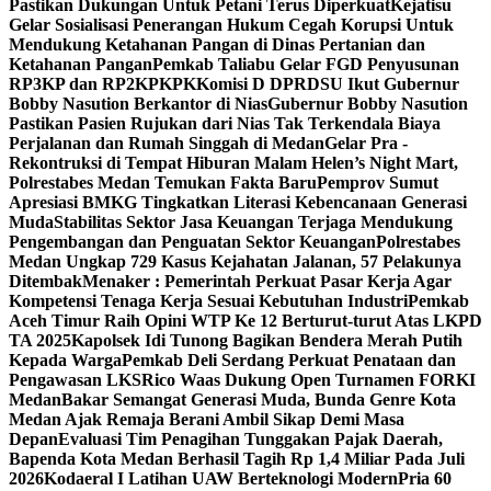
Pastikan Dukungan Untuk Petani Terus Diperkuat
Kejatisu
Gelar Sosialisasi Penerangan Hukum Cegah Korupsi Untuk
Mendukung Ketahanan Pangan di Dinas Pertanian dan
Ketahanan Pangan
Pemkab Taliabu Gelar FGD Penyusunan
RP3KP dan RP2KPKPK
Komisi D DPRDSU Ikut Gubernur
Bobby Nasution Berkantor di Nias
Gubernur Bobby Nasution
Pastikan Pasien Rujukan dari Nias Tak Terkendala Biaya
Perjalanan dan Rumah Singgah di Medan
Gelar Pra -
Rekontruksi di Tempat Hiburan Malam Helen’s Night Mart,
Polrestabes Medan Temukan Fakta Baru
Pemprov Sumut
Apresiasi BMKG Tingkatkan Literasi Kebencanaan Generasi
Muda
Stabilitas Sektor Jasa Keuangan Terjaga Mendukung
Pengembangan dan Penguatan Sektor Keuangan
Polrestabes
Medan Ungkap 729 Kasus Kejahatan Jalanan, 57 Pelakunya
Ditembak
Menaker : Pemerintah Perkuat Pasar Kerja Agar
Kompetensi Tenaga Kerja Sesuai Kebutuhan Industri
Pemkab
Aceh Timur Raih Opini WTP Ke 12 Berturut-turut Atas LKPD
TA 2025
Kapolsek Idi Tunong Bagikan Bendera Merah Putih
Kepada Warga
Pemkab Deli Serdang Perkuat Penataan dan
Pengawasan LKS
Rico Waas Dukung Open Turnamen FORKI
Medan
Bakar Semangat Generasi Muda, Bunda Genre Kota
Medan Ajak Remaja Berani Ambil Sikap Demi Masa
Depan
Evaluasi Tim Penagihan Tunggakan Pajak Daerah,
Bapenda Kota Medan Berhasil Tagih Rp 1,4 Miliar Pada Juli
2026
Kodaeral I Latihan UAW Berteknologi Modern
Pria 60