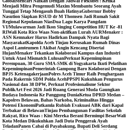
Global
Mencari Nafkah Dengan Jadwal Fleksibel : Ketika
Menjadi Mitra Pengemudi Maxim Membantu Seorang Ayah
Tunggal Tetap Mengasuh Buah Hatinya
Gubernur Bobby
Nasution Siapkan RSUD dr M Thomsen Jadi Rumah Sakit
Regional Kepulauan Nias
Dua Lagu Karya Pangdam
VI/Mulawarman Jadi Ikon Singing Competition HUT Ke -81
RI
Wali Kota Rico Waas Non-aktifkan Lurah AUR
Menaker :
ASN Kemnaker Harus Hadirkan Dampak Nyata Bagi
Masyarakat
Kapolda Aceh Tinjau Kerusakan Rumah Dinas
Aspol Lamteumen I Akibat Angin Kencang Disertai
Hujan
Menaker Tekankan Kolaborasi Kampus dan Industri
Untuk Atasi Mismatch Lulusan
Perkuat Kepemimpinan
Perempuan, 30 Guru SMA-SMK di Yogyakarta Ikuti Pelatihan
Kepemimpinan
Pemerintah Gampong Baro Kolaborasi Dengan
BPJS Ketenagakerjaan
Polres Aceh Timur Raih Penghargaan
Pada Rakernis SDM Polda Aceh
PPSPI Kukuhkan Pengurus
Nasional dan 38 DPW, Perkuat Profesionalisme Sektor
Publik
Art Fest 2026 Jadi Ruang Generasi Muda Gaungkan
Budaya Indonesia Ke Panggung Dunia
Ketua DPRD Medan –
Kapolres Belawan, Bahas Narkoba, Kriminalitas Hingga
Potensi Ekonomi
Patkamla Rubiah Evakuasi ABK dari Kapal
Terbakar di Belawan
Tinjau Pembangunan Fasilitas Sekolah
Rakyat, Rico Waas : Kini Mereka Berani Bermimpi Besar
Wali
Kota Medan Dikukuhkan Jadi Duta Penggerak Ayah
Teladan
Panen Cabai di Payabakung, Bupati Deli Serdang