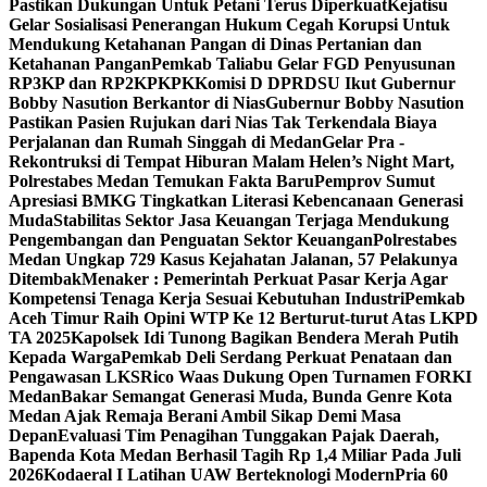
Pastikan Dukungan Untuk Petani Terus Diperkuat
Kejatisu
Gelar Sosialisasi Penerangan Hukum Cegah Korupsi Untuk
Mendukung Ketahanan Pangan di Dinas Pertanian dan
Ketahanan Pangan
Pemkab Taliabu Gelar FGD Penyusunan
RP3KP dan RP2KPKPK
Komisi D DPRDSU Ikut Gubernur
Bobby Nasution Berkantor di Nias
Gubernur Bobby Nasution
Pastikan Pasien Rujukan dari Nias Tak Terkendala Biaya
Perjalanan dan Rumah Singgah di Medan
Gelar Pra -
Rekontruksi di Tempat Hiburan Malam Helen’s Night Mart,
Polrestabes Medan Temukan Fakta Baru
Pemprov Sumut
Apresiasi BMKG Tingkatkan Literasi Kebencanaan Generasi
Muda
Stabilitas Sektor Jasa Keuangan Terjaga Mendukung
Pengembangan dan Penguatan Sektor Keuangan
Polrestabes
Medan Ungkap 729 Kasus Kejahatan Jalanan, 57 Pelakunya
Ditembak
Menaker : Pemerintah Perkuat Pasar Kerja Agar
Kompetensi Tenaga Kerja Sesuai Kebutuhan Industri
Pemkab
Aceh Timur Raih Opini WTP Ke 12 Berturut-turut Atas LKPD
TA 2025
Kapolsek Idi Tunong Bagikan Bendera Merah Putih
Kepada Warga
Pemkab Deli Serdang Perkuat Penataan dan
Pengawasan LKS
Rico Waas Dukung Open Turnamen FORKI
Medan
Bakar Semangat Generasi Muda, Bunda Genre Kota
Medan Ajak Remaja Berani Ambil Sikap Demi Masa
Depan
Evaluasi Tim Penagihan Tunggakan Pajak Daerah,
Bapenda Kota Medan Berhasil Tagih Rp 1,4 Miliar Pada Juli
2026
Kodaeral I Latihan UAW Berteknologi Modern
Pria 60