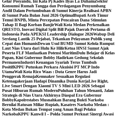
Gelar Posyandu, Ini Kata Pj Kades Ilyas La Duhama
Sektor
Konsumsi Rumah Tangga dan Perdagangan Penyumbang
Andil Dalam Pertumbuhan di Sumut ‎
Kinerja Realisasi APBN
di Sumut Pada Bulan Juni 2026 Optimal‎‎
Bupati Aceh Timur
Temui BNPB, Minta Percepatan Pencairan Dana Stimulan
Tahap II Bagi Korban Banjir
Wali Kota Medan Perkenalkan
QRESTO, Inovasi Digital Split Bill Pajak Daerah Pertama di
Indonesia Pada APEKSI Leadership Dialogue 2026
Wabup Deli
Serdang Lantik 25 Pejabat, Tekankan Pelayanan Publik yang
Cepat dan Humanis
Dewan Usul BUMD Sumut Kelola Rumput
Laut Nias Utara dari Hulu Ke Hilir
Ketua HNSI Sumut Ajak
Peserta FLF Manfaatkan Potensi Maritim
Dulu Belajar di Kelas
Papan, Kini Gubernur Bobby Hadirkan Gedung Sekolah
Permanen
Industri Keuangan Syariah Terus Tumbuh
Positif
KPPU Putuskan Perkara Akuisisi PT MCP Indo
Utama
Wali Kota Rico Waas : Duta Genre Harus Jadi
Penggerak Remaja
Kemnaker Sesuaikan Regulasi
Ketenagakerjaan Hadapi Dinamika Dunia Kerja
Live Right,
Live Smart Dengan Xiaomi TV S Mini LED 2026 Sebagai
Pusat Hiburan Rumah Modern
Puluhan Tahun Menanti, Jalan
Strategis di Nias Utara Akhirnya Diaspal Era Gubernur
Bobby
Kapolrestabes Musnahkan Barang Bukti Narkoba
Bernilai Ratusan Miliar Rupiah, Kasatres Narkoba Medan :
Kota Medan Bukan Tempat yang Aman Bagi Pelaku
Narkoba
KPPU Kanwil I – Polda Sumut Perkuat Sinergi Awasi