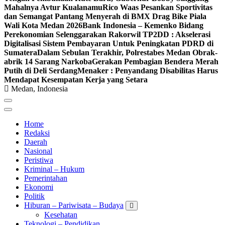
Mahalnya Avtur Kualanamu
Rico Waas Pesankan Sportivitas
dan Semangat Pantang Menyerah di BMX Drag Bike Piala
Wali Kota Medan 2026
Bank Indonesia – Kemenko Bidang
Perekonomian Selenggarakan Rakorwil TP2DD : Akselerasi
Digitalisasi Sistem Pembayaran Untuk Peningkatan PDRD di
Sumatera
Dalam Sebulan Terakhir, Polrestabes Medan Obrak-
abrik 14 Sarang Narkoba
Gerakan Pembagian Bendera Merah
Putih di Deli Serdang
Menaker : Penyandang Disabilitas Harus
Mendapat Kesempatan Kerja yang Setara
Medan, Indonesia
Home
Redaksi
Daerah
Nasional
Peristiwa
Kriminal – Hukum
Pemerintahan
Ekonomi
Politik
Hiburan – Pariwisata – Budaya
Kesehatan
Teknologi – Pendidikan