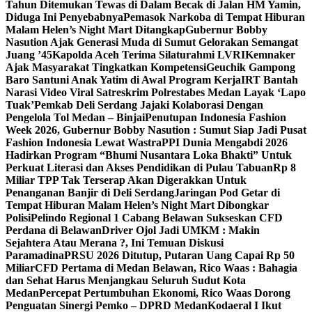
Tahun Ditemukan Tewas di Dalam Becak di Jalan HM Yamin,
Diduga Ini Penyebabnya
Pemasok Narkoba di Tempat Hiburan
Malam Helen’s Night Mart Ditangkap
Gubernur Bobby
Nasution Ajak Generasi Muda di Sumut Gelorakan Semangat
Juang ’45
Kapolda Aceh Terima Silaturahmi LVRI
Kemnaker
Ajak Masyarakat Tingkatkan Kompetensi
Geuchik Gampong
Baro Santuni Anak Yatim di Awal Program Kerja
IRT Bantah
Narasi Video Viral Satreskrim Polrestabes Medan Layak ‘Lapo
Tuak’
Pemkab Deli Serdang Jajaki Kolaborasi Dengan
Pengelola Tol Medan – Binjai
Penutupan Indonesia Fashion
Week 2026, Gubernur Bobby Nasution : Sumut Siap Jadi Pusat
Fashion Indonesia Lewat Wastra
PPI Dunia Mengabdi 2026
Hadirkan Program “Bhumi Nusantara Loka Bhakti” Untuk
Perkuat Literasi dan Akses Pendidikan di Pulau Tabuan
Rp 8
Miliar TPP Tak Terserap Akan Digerakkan Untuk
Penanganan Banjir di Deli Serdang
Jaringan Pod Getar di
Tempat Hiburan Malam Helen’s Night Mart Dibongkar
Polisi
Pelindo Regional 1 Cabang Belawan Sukseskan CFD
Perdana di Belawan
Driver Ojol Jadi UMKM : Makin
Sejahtera Atau Merana ?, Ini Temuan Diskusi
Paramadina
PRSU 2026 Ditutup, Putaran Uang Capai Rp 50
Miliar
CFD Pertama di Medan Belawan, Rico Waas : Bahagia
dan Sehat Harus Menjangkau Seluruh Sudut Kota
Medan
Percepat Pertumbuhan Ekonomi, Rico Waas Dorong
Penguatan Sinergi Pemko – DPRD Medan
Kodaeral I Ikut