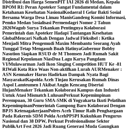
Distribusi dan Harga Semen
PIT IAI 2026 di Medan, Kepala
BPOM RI: Peran Apoteker Sangat Fundamental dalam
Ketahanan Kesehatan Nasional
Kodaeral I Gelar Bakti Sosial
Bersama Warga Desa Limau Manis
Gandeng Komisi Informasi,
Pemko Medan Sosialisasi Permendagri Nomor 2 Tahun
2026
Wagub Surya Tekankan Pentingnya Kolaborasi
Pemerintah dan Apoteker Hadapi Tantangan Kesehatan
Global
Mencari Nafkah Dengan Jadwal Fleksibel : Ketika
Menjadi Mitra Pengemudi Maxim Membantu Seorang Ayah
Tunggal Tetap Mengasuh Buah Hatinya
Gubernur Bobby
Nasution Siapkan RSUD dr M Thomsen Jadi Rumah Sakit
Regional Kepulauan Nias
Dua Lagu Karya Pangdam
VI/Mulawarman Jadi Ikon Singing Competition HUT Ke -81
RI
Wali Kota Rico Waas Non-aktifkan Lurah AUR
Menaker :
ASN Kemnaker Harus Hadirkan Dampak Nyata Bagi
Masyarakat
Kapolda Aceh Tinjau Kerusakan Rumah Dinas
Aspol Lamteumen I Akibat Angin Kencang Disertai
Hujan
Menaker Tekankan Kolaborasi Kampus dan Industri
Untuk Atasi Mismatch Lulusan
Perkuat Kepemimpinan
Perempuan, 30 Guru SMA-SMK di Yogyakarta Ikuti Pelatihan
Kepemimpinan
Pemerintah Gampong Baro Kolaborasi Dengan
BPJS Ketenagakerjaan
Polres Aceh Timur Raih Penghargaan
Pada Rakernis SDM Polda Aceh
PPSPI Kukuhkan Pengurus
Nasional dan 38 DPW, Perkuat Profesionalisme Sektor
Publik
Art Fest 2026 Jadi Ruang Generasi Muda Gaungkan