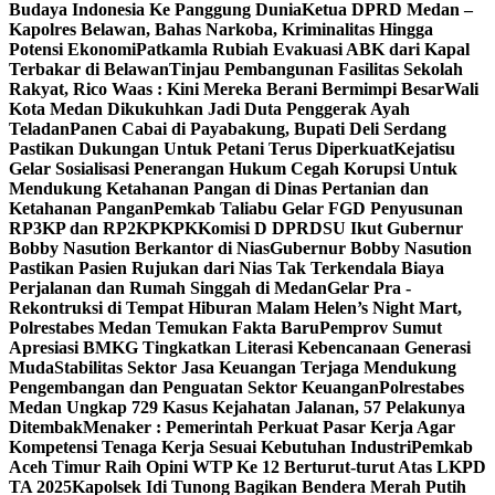
Budaya Indonesia Ke Panggung Dunia
Ketua DPRD Medan –
Kapolres Belawan, Bahas Narkoba, Kriminalitas Hingga
Potensi Ekonomi
Patkamla Rubiah Evakuasi ABK dari Kapal
Terbakar di Belawan
Tinjau Pembangunan Fasilitas Sekolah
Rakyat, Rico Waas : Kini Mereka Berani Bermimpi Besar
Wali
Kota Medan Dikukuhkan Jadi Duta Penggerak Ayah
Teladan
Panen Cabai di Payabakung, Bupati Deli Serdang
Pastikan Dukungan Untuk Petani Terus Diperkuat
Kejatisu
Gelar Sosialisasi Penerangan Hukum Cegah Korupsi Untuk
Mendukung Ketahanan Pangan di Dinas Pertanian dan
Ketahanan Pangan
Pemkab Taliabu Gelar FGD Penyusunan
RP3KP dan RP2KPKPK
Komisi D DPRDSU Ikut Gubernur
Bobby Nasution Berkantor di Nias
Gubernur Bobby Nasution
Pastikan Pasien Rujukan dari Nias Tak Terkendala Biaya
Perjalanan dan Rumah Singgah di Medan
Gelar Pra -
Rekontruksi di Tempat Hiburan Malam Helen’s Night Mart,
Polrestabes Medan Temukan Fakta Baru
Pemprov Sumut
Apresiasi BMKG Tingkatkan Literasi Kebencanaan Generasi
Muda
Stabilitas Sektor Jasa Keuangan Terjaga Mendukung
Pengembangan dan Penguatan Sektor Keuangan
Polrestabes
Medan Ungkap 729 Kasus Kejahatan Jalanan, 57 Pelakunya
Ditembak
Menaker : Pemerintah Perkuat Pasar Kerja Agar
Kompetensi Tenaga Kerja Sesuai Kebutuhan Industri
Pemkab
Aceh Timur Raih Opini WTP Ke 12 Berturut-turut Atas LKPD
TA 2025
Kapolsek Idi Tunong Bagikan Bendera Merah Putih