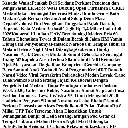
Kepada Warga
Pemkab Deli Serdang Perkuat Penataan dan
Pengawasan LKS
Rico Waas Dukung Open Turnamen FORKI
Medan
Bakar Semangat Generasi Muda, Bunda Genre Kota
Medan Ajak Remaja Berani Ambil Sikap Demi Masa
Depan
Evaluasi Tim Penagihan Tunggakan Pajak Daerah,
Bapenda Kota Medan Berhasil Tagih Rp 1,4 Miliar Pada Juli
2026
Kodaeral I Latihan UAW Berteknologi Modern
Pria 60
Tahun Ditemukan Tewas di Dalam Becak di Jalan HM Yamin,
Diduga Ini Penyebabnya
Pemasok Narkoba di Tempat Hiburan
Malam Helen’s Night Mart Ditangkap
Gubernur Bobby
Nasution Ajak Generasi Muda di Sumut Gelorakan Semangat
Juang ’45
Kapolda Aceh Terima Silaturahmi LVRI
Kemnaker
Ajak Masyarakat Tingkatkan Kompetensi
Geuchik Gampong
Baro Santuni Anak Yatim di Awal Program Kerja
IRT Bantah
Narasi Video Viral Satreskrim Polrestabes Medan Layak ‘Lapo
Tuak’
Pemkab Deli Serdang Jajaki Kolaborasi Dengan
Pengelola Tol Medan – Binjai
Penutupan Indonesia Fashion
Week 2026, Gubernur Bobby Nasution : Sumut Siap Jadi Pusat
Fashion Indonesia Lewat Wastra
PPI Dunia Mengabdi 2026
Hadirkan Program “Bhumi Nusantara Loka Bhakti” Untuk
Perkuat Literasi dan Akses Pendidikan di Pulau Tabuan
Rp 8
Miliar TPP Tak Terserap Akan Digerakkan Untuk
Penanganan Banjir di Deli Serdang
Jaringan Pod Getar di
Tempat Hiburan Malam Helen’s Night Mart Dibongkar
Polisi
Pelindo Regional 1 Cabang Belawan Sukseskan CFD