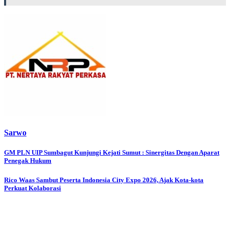
Sarwo
Post
GM PLN UIP Sumbagut Kunjungi Kejati Sumut : Sinergitas Dengan Aparat
Penegak Hukum
navigation
Rico Waas Sambut Peserta Indonesia City Expo 2026, Ajak Kota-kota
Perkuat Kolaborasi