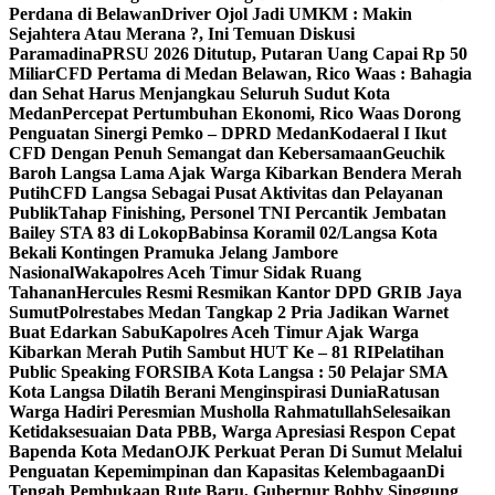
Perdana di Belawan
Driver Ojol Jadi UMKM : Makin
Sejahtera Atau Merana ?, Ini Temuan Diskusi
Paramadina
PRSU 2026 Ditutup, Putaran Uang Capai Rp 50
Miliar
CFD Pertama di Medan Belawan, Rico Waas : Bahagia
dan Sehat Harus Menjangkau Seluruh Sudut Kota
Medan
Percepat Pertumbuhan Ekonomi, Rico Waas Dorong
Penguatan Sinergi Pemko – DPRD Medan
Kodaeral I Ikut
CFD Dengan Penuh Semangat dan Kebersamaan
Geuchik
Baroh Langsa Lama Ajak Warga Kibarkan Bendera Merah
Putih
CFD Langsa Sebagai Pusat Aktivitas dan Pelayanan
Publik
Tahap Finishing, Personel TNI Percantik Jembatan
Bailey STA 83 di Lokop
Babinsa Koramil 02/Langsa Kota
Bekali Kontingen Pramuka Jelang Jambore
Nasional
Wakapolres Aceh Timur Sidak Ruang
Tahanan
Hercules Resmi Resmikan Kantor DPD GRIB Jaya
Sumut
Polrestabes Medan Tangkap 2 Pria Jadikan Warnet
Buat Edarkan Sabu
Kapolres Aceh Timur Ajak Warga
Kibarkan Merah Putih Sambut HUT Ke – 81 RI
Pelatihan
Public Speaking FORSIBA Kota Langsa : 50 Pelajar SMA
Kota Langsa Dilatih Berani Menginspirasi Dunia
Ratusan
Warga Hadiri Peresmian Musholla Rahmatullah
Selesaikan
Ketidaksesuaian Data PBB, Warga Apresiasi Respon Cepat
Bapenda Kota Medan
OJK Perkuat Peran Di Sumut Melalui
Penguatan Kepemimpinan dan Kapasitas Kelembagaan
Di
Tengah Pembukaan Rute Baru, Gubernur Bobby Singgung