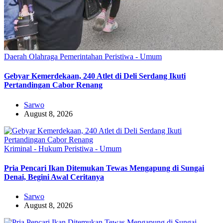
Daerah
Olahraga
Pemerintahan
Peristiwa - Umum
Gebyar Kemerdekaan, 240 Atlet di Deli Serdang Ikuti
Pertandingan Cabor Renang
Sarwo
August 8, 2026
Kriminal - Hukum
Peristiwa - Umum
Pria Pencari Ikan Ditemukan Tewas Mengapung di Sungai
Denai, Begini Awal Ceritanya‎
Sarwo
August 8, 2026