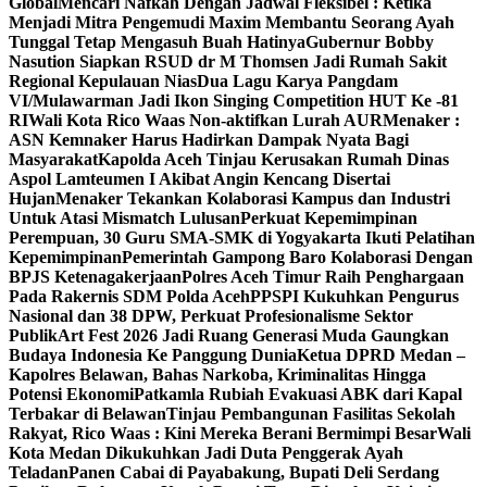
Global
Mencari Nafkah Dengan Jadwal Fleksibel : Ketika
Menjadi Mitra Pengemudi Maxim Membantu Seorang Ayah
Tunggal Tetap Mengasuh Buah Hatinya
Gubernur Bobby
Nasution Siapkan RSUD dr M Thomsen Jadi Rumah Sakit
Regional Kepulauan Nias
Dua Lagu Karya Pangdam
VI/Mulawarman Jadi Ikon Singing Competition HUT Ke -81
RI
Wali Kota Rico Waas Non-aktifkan Lurah AUR
Menaker :
ASN Kemnaker Harus Hadirkan Dampak Nyata Bagi
Masyarakat
Kapolda Aceh Tinjau Kerusakan Rumah Dinas
Aspol Lamteumen I Akibat Angin Kencang Disertai
Hujan
Menaker Tekankan Kolaborasi Kampus dan Industri
Untuk Atasi Mismatch Lulusan
Perkuat Kepemimpinan
Perempuan, 30 Guru SMA-SMK di Yogyakarta Ikuti Pelatihan
Kepemimpinan
Pemerintah Gampong Baro Kolaborasi Dengan
BPJS Ketenagakerjaan
Polres Aceh Timur Raih Penghargaan
Pada Rakernis SDM Polda Aceh
PPSPI Kukuhkan Pengurus
Nasional dan 38 DPW, Perkuat Profesionalisme Sektor
Publik
Art Fest 2026 Jadi Ruang Generasi Muda Gaungkan
Budaya Indonesia Ke Panggung Dunia
Ketua DPRD Medan –
Kapolres Belawan, Bahas Narkoba, Kriminalitas Hingga
Potensi Ekonomi
Patkamla Rubiah Evakuasi ABK dari Kapal
Terbakar di Belawan
Tinjau Pembangunan Fasilitas Sekolah
Rakyat, Rico Waas : Kini Mereka Berani Bermimpi Besar
Wali
Kota Medan Dikukuhkan Jadi Duta Penggerak Ayah
Teladan
Panen Cabai di Payabakung, Bupati Deli Serdang