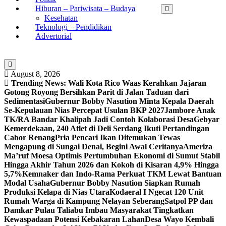
Hiburan – Pariwisata – Budaya
Kesehatan
Teknologi – Pendidikan
Advertorial
August 8, 2026
Trending News:
Wali Kota Rico Waas Kerahkan Jajaran
Gotong Royong Bersihkan Parit di Jalan Taduan dari
Sedimentasi
Gubernur Bobby Nasution Minta Kepala Daerah
Se-Kepulauan Nias Percepat Usulan BKP 2027
Jambore Anak
TK/RA Bandar Khalipah Jadi Contoh Kolaborasi Desa
Gebyar
Kemerdekaan, 240 Atlet di Deli Serdang Ikuti Pertandingan
Cabor Renang
Pria Pencari Ikan Ditemukan Tewas
Mengapung di Sungai Denai, Begini Awal Ceritanya‎
Ameriza
Ma’ruf Moesa‎ Optimis Pertumbuhan Ekonomi di Sumut Stabil
Hingga Akhir Tahun 2026 dan Kokoh di Kisaran 4,9% Hingga
5,7%
Kemnaker dan Indo-Rama Perkuat TKM Lewat Bantuan
Modal Usaha
Gubernur Bobby Nasution Siapkan Rumah
Produksi Kelapa di Nias Utara
Kodaeral I Ngecat 120 Unit
Rumah Warga di Kampung Nelayan Seberang
Satpol PP dan
Damkar Pulau Taliabu Imbau Masyarakat Tingkatkan
Kewaspadaan Potensi Kebakaran Lahan
Desa Wayo Kembali