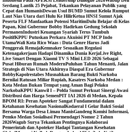
Indonesia Pada APEKSI Leadership Dialogue 2026
Wabup Deli
Serdang Lantik 25 Pejabat, Tekankan Pelayanan Publik yang
Cepat dan Humanis
Dewan Usul BUMD Sumut Kelola Rumput
Laut Nias Utara dari Hulu Ke Hilir
Ketua HNSI Sumut Ajak
Peserta FLF Manfaatkan Potensi Maritim
Dulu Belajar di Kelas
Papan, Kini Gubernur Bobby Hadirkan Gedung Sekolah
Permanen
Industri Keuangan Syariah Terus Tumbuh
Positif
KPPU Putuskan Perkara Akuisisi PT MCP Indo
Utama
Wali Kota Rico Waas : Duta Genre Harus Jadi
Penggerak Remaja
Kemnaker Sesuaikan Regulasi
Ketenagakerjaan Hadapi Dinamika Dunia Kerja
Live Right,
Live Smart Dengan Xiaomi TV S Mini LED 2026 Sebagai
Pusat Hiburan Rumah Modern
Puluhan Tahun Menanti, Jalan
Strategis di Nias Utara Akhirnya Diaspal Era Gubernur
Bobby
Kapolrestabes Musnahkan Barang Bukti Narkoba
Bernilai Ratusan Miliar Rupiah, Kasatres Narkoba Medan :
Kota Medan Bukan Tempat yang Aman Bagi Pelaku
Narkoba
KPPU Kanwil I – Polda Sumut Perkuat Sinergi Awasi
Distribusi dan Harga Semen
PIT IAI 2026 di Medan, Kepala
BPOM RI: Peran Apoteker Sangat Fundamental dalam
Ketahanan Kesehatan Nasional
Kodaeral I Gelar Bakti Sosial
Bersama Warga Desa Limau Manis
Gandeng Komisi Informasi,
Pemko Medan Sosialisasi Permendagri Nomor 2 Tahun
2026
Wagub Surya Tekankan Pentingnya Kolaborasi
Pemerintah dan Apoteker Hadapi Tantangan Kesehatan