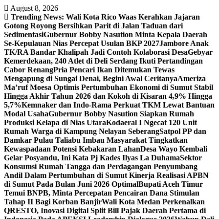
Skip
August 8, 2026
to
Trending News:
Wali Kota Rico Waas Kerahkan Jajaran
content
Gotong Royong Bersihkan Parit di Jalan Taduan dari
Sedimentasi
Gubernur Bobby Nasution Minta Kepala Daerah
Se-Kepulauan Nias Percepat Usulan BKP 2027
Jambore Anak
TK/RA Bandar Khalipah Jadi Contoh Kolaborasi Desa
Gebyar
Kemerdekaan, 240 Atlet di Deli Serdang Ikuti Pertandingan
Cabor Renang
Pria Pencari Ikan Ditemukan Tewas
Mengapung di Sungai Denai, Begini Awal Ceritanya‎
Ameriza
Ma’ruf Moesa‎ Optimis Pertumbuhan Ekonomi di Sumut Stabil
Hingga Akhir Tahun 2026 dan Kokoh di Kisaran 4,9% Hingga
5,7%
Kemnaker dan Indo-Rama Perkuat TKM Lewat Bantuan
Modal Usaha
Gubernur Bobby Nasution Siapkan Rumah
Produksi Kelapa di Nias Utara
Kodaeral I Ngecat 120 Unit
Rumah Warga di Kampung Nelayan Seberang
Satpol PP dan
Damkar Pulau Taliabu Imbau Masyarakat Tingkatkan
Kewaspadaan Potensi Kebakaran Lahan
Desa Wayo Kembali
Gelar Posyandu, Ini Kata Pj Kades Ilyas La Duhama
Sektor
Konsumsi Rumah Tangga dan Perdagangan Penyumbang
Andil Dalam Pertumbuhan di Sumut ‎
Kinerja Realisasi APBN
di Sumut Pada Bulan Juni 2026 Optimal‎‎
Bupati Aceh Timur
Temui BNPB, Minta Percepatan Pencairan Dana Stimulan
Tahap II Bagi Korban Banjir
Wali Kota Medan Perkenalkan
QRESTO, Inovasi Digital Split Bill Pajak Daerah Pertama di