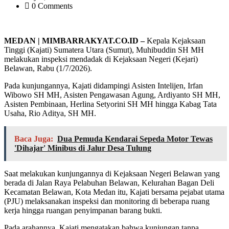
0 Comments
MEDAN | MIMBARRAKYAT.CO.ID –
Kepala Kejaksaan
Tinggi (Kajati) Sumatera Utara (Sumut), Muhibuddin SH MH
melakukan inspeksi mendadak di Kejaksaan Negeri (Kejari)
Belawan, Rabu (1/7/2026).
Pada kunjungannya, Kajati didampingi Asisten Intelijen, Irfan
Wibowo SH MH, Asisten Pengawasan Agung, Ardiyanto SH MH,
Asisten Pembinaan, Herlina Setyorini SH MH hingga Kabag Tata
Usaha, Rio Aditya, SH MH.
Baca Juga:
Dua Pemuda Kendarai Sepeda Motor Tewas
'Dihajar' Minibus di Jalur Desa Tulung
Saat melakukan kunjungannya di Kejaksaan Negeri Belawan yang
berada di Jalan Raya Pelabuhan Belawan, Kelurahan Bagan Deli
Kecamatan Belawan, Kota Medan itu, Kajati bersama pejabat utama
(PJU) melaksanakan inspeksi dan monitoring di beberapa ruang
kerja hingga ruangan penyimpanan barang bukti.
Pada arahannya, Kajati mengatakan bahwa kunjungan tanpa