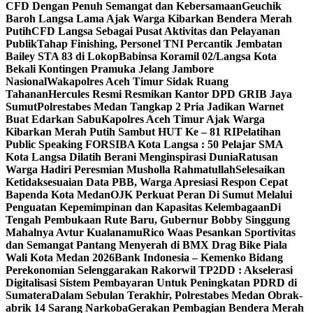
CFD Dengan Penuh Semangat dan Kebersamaan
Geuchik
Baroh Langsa Lama Ajak Warga Kibarkan Bendera Merah
Putih
CFD Langsa Sebagai Pusat Aktivitas dan Pelayanan
Publik
Tahap Finishing, Personel TNI Percantik Jembatan
Bailey STA 83 di Lokop
Babinsa Koramil 02/Langsa Kota
Bekali Kontingen Pramuka Jelang Jambore
Nasional
Wakapolres Aceh Timur Sidak Ruang
Tahanan
Hercules Resmi Resmikan Kantor DPD GRIB Jaya
Sumut
Polrestabes Medan Tangkap 2 Pria Jadikan Warnet
Buat Edarkan Sabu
Kapolres Aceh Timur Ajak Warga
Kibarkan Merah Putih Sambut HUT Ke – 81 RI
Pelatihan
Public Speaking FORSIBA Kota Langsa : 50 Pelajar SMA
Kota Langsa Dilatih Berani Menginspirasi Dunia
Ratusan
Warga Hadiri Peresmian Musholla Rahmatullah
Selesaikan
Ketidaksesuaian Data PBB, Warga Apresiasi Respon Cepat
Bapenda Kota Medan
OJK Perkuat Peran Di Sumut Melalui
Penguatan Kepemimpinan dan Kapasitas Kelembagaan
Di
Tengah Pembukaan Rute Baru, Gubernur Bobby Singgung
Mahalnya Avtur Kualanamu
Rico Waas Pesankan Sportivitas
dan Semangat Pantang Menyerah di BMX Drag Bike Piala
Wali Kota Medan 2026
Bank Indonesia – Kemenko Bidang
Perekonomian Selenggarakan Rakorwil TP2DD : Akselerasi
Digitalisasi Sistem Pembayaran Untuk Peningkatan PDRD di
Sumatera
Dalam Sebulan Terakhir, Polrestabes Medan Obrak-
abrik 14 Sarang Narkoba
Gerakan Pembagian Bendera Merah