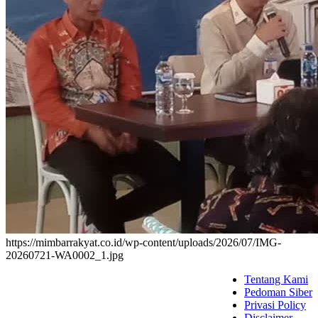
https://mimbarrakyat.co.id/wp-content/uploads/2026/07/IMG-
20260721-WA0002_1.jpg
Tentang Kami
Pedoman Siber
Privasi Policy
Disclaimer