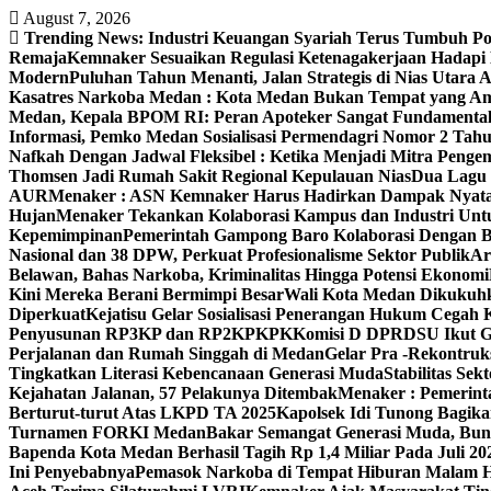
Skip
August 7, 2026
to
Trending News:
Industri Keuangan Syariah Terus Tumbuh Pos
content
Remaja
Kemnaker Sesuaikan Regulasi Ketenagakerjaan Hadapi
Modern
Puluhan Tahun Menanti, Jalan Strategis di Nias Utara
Kasatres Narkoba Medan : Kota Medan Bukan Tempat yang A
Medan, Kepala BPOM RI: Peran Apoteker Sangat Fundamental
Informasi, Pemko Medan Sosialisasi Permendagri Nomor 2 Tah
Nafkah Dengan Jadwal Fleksibel : Ketika Menjadi Mitra Pen
Thomsen Jadi Rumah Sakit Regional Kepulauan Nias
Dua Lagu 
AUR
Menaker : ASN Kemnaker Harus Hadirkan Dampak Nyata
Hujan
Menaker Tekankan Kolaborasi Kampus dan Industri Untu
Kepemimpinan
Pemerintah Gampong Baro Kolaborasi Dengan 
Nasional dan 38 DPW, Perkuat Profesionalisme Sektor Publik
Ar
Belawan, Bahas Narkoba, Kriminalitas Hingga Potensi Ekonomi
Kini Mereka Berani Bermimpi Besar
Wali Kota Medan Dikukuhk
Diperkuat
Kejatisu Gelar Sosialisasi Penerangan Hukum Cega
Penyusunan RP3KP dan RP2KPKPK
Komisi D DPRDSU Ikut Gu
Perjalanan dan Rumah Singgah di Medan
Gelar Pra -Rekontruk
Tingkatkan Literasi Kebencanaan Generasi Muda
Stabilitas S
Kejahatan Jalanan, 57 Pelakunya Ditembak
Menaker : Pemerint
Berturut-turut Atas LKPD TA 2025
Kapolsek Idi Tunong Bagik
Turnamen FORKI Medan
Bakar Semangat Generasi Muda, Bun
Bapenda Kota Medan Berhasil Tagih Rp 1,4 Miliar Pada Juli 20
Ini Penyebabnya
Pemasok Narkoba di Tempat Hiburan Malam He