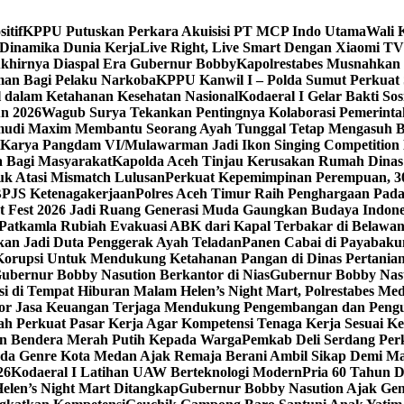
itif
KPPU Putuskan Perkara Akuisisi PT MCP Indo Utama
Wali 
 Dinamika Dunia Kerja
Live Right, Live Smart Dengan Xiaomi T
 Akhirnya Diaspal Era Gubernur Bobby
Kapolrestabes Musnahkan 
man Bagi Pelaku Narkoba
KPPU Kanwil I – Polda Sumut Perkuat S
 dalam Ketahanan Kesehatan Nasional
Kodaeral I Gelar Bakti S
un 2026
Wagub Surya Tekankan Pentingnya Kolaborasi Pemerinta
gemudi Maxim Membantu Seorang Ayah Tunggal Tetap Mengasuh 
Karya Pangdam VI/Mulawarman Jadi Ikon Singing Competition
 Bagi Masyarakat
Kapolda Aceh Tinjau Kerusakan Rumah Dinas 
k Atasi Mismatch Lulusan
Perkuat Kepemimpinan Perempuan, 30
BPJS Ketenagakerjaan
Polres Aceh Timur Raih Penghargaan Pad
t Fest 2026 Jadi Ruang Generasi Muda Gaungkan Budaya Indon
Patkamla Rubiah Evakuasi ABK dari Kapal Terbakar di Belawa
an Jadi Duta Penggerak Ayah Teladan
Panen Cabai di Payabakun
h Korupsi Untuk Mendukung Ketahanan Pangan di Dinas Pertani
bernur Bobby Nasution Berkantor di Nias
Gubernur Bobby Nasut
si di Tempat Hiburan Malam Helen’s Night Mart, Polrestabes M
ektor Jasa Keuangan Terjaga Mendukung Pengembangan dan Peng
ah Perkuat Pasar Kerja Agar Kompetensi Tenaga Kerja Sesuai Ke
an Bendera Merah Putih Kepada Warga
Pemkab Deli Serdang Per
da Genre Kota Medan Ajak Remaja Berani Ambil Sikap Demi M
26
Kodaeral I Latihan UAW Berteknologi Modern
Pria 60 Tahun 
len’s Night Mart Ditangkap
Gubernur Bobby Nasution Ajak Gen