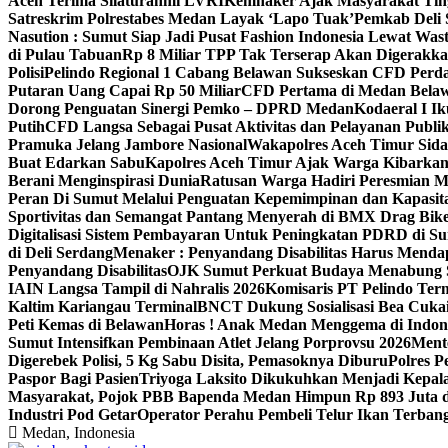
Aceh Terima Silaturahmi LVRI
Kemnaker Ajak Masyarakat Tin
Satreskrim Polrestabes Medan Layak ‘Lapo Tuak’
Pemkab Deli 
Nasution : Sumut Siap Jadi Pusat Fashion Indonesia Lewat Was
di Pulau Tabuan
Rp 8 Miliar TPP Tak Terserap Akan Digerakka
Polisi
Pelindo Regional 1 Cabang Belawan Sukseskan CFD Perd
Putaran Uang Capai Rp 50 Miliar
CFD Pertama di Medan Belaw
Dorong Penguatan Sinergi Pemko – DPRD Medan
Kodaeral I 
Putih
CFD Langsa Sebagai Pusat Aktivitas dan Pelayanan Publi
Pramuka Jelang Jambore Nasional
Wakapolres Aceh Timur Sid
Buat Edarkan Sabu
Kapolres Aceh Timur Ajak Warga Kibarka
Berani Menginspirasi Dunia
Ratusan Warga Hadiri Peresmian M
Peran Di Sumut Melalui Penguatan Kepemimpinan dan Kapasit
Sportivitas dan Semangat Pantang Menyerah di BMX Drag Bike
Digitalisasi Sistem Pembayaran Untuk Peningkatan PDRD di S
di Deli Serdang
Menaker : Penyandang Disabilitas Harus Menda
Penyandang Disabilitas
OJK Sumut Perkuat Budaya Menabung S
IAIN Langsa Tampil di Nahralis 2026
Komisaris PT Pelindo Te
Kaltim Kariangau Terminal
BNCT Dukung Sosialisasi Bea Cukai
Peti Kemas di Belawan
Horas ! Anak Medan Menggema di Indon
Sumut Intensifkan Pembinaan Atlet Jelang Porprovsu 2026
Mente
Digerebek Polisi, 5 Kg Sabu Disita, Pemasoknya Diburu
Polres P
Paspor Bagi Pasien
Triyoga Laksito Dikukuhkan Menjadi Kepal
Masyarakat, Pojok PBB Bapenda Medan Himpun Rp 893 Juta
Industri Pod Getar‎‎
Operator Perahu Pembeli Telur Ikan Terba
Medan, Indonesia