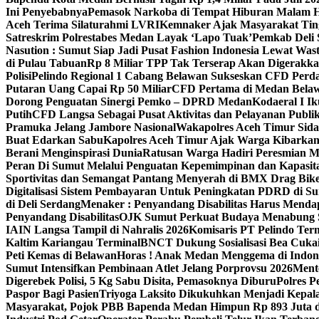
Ini Penyebabnya
Pemasok Narkoba di Tempat Hiburan Malam He
Aceh Terima Silaturahmi LVRI
Kemnaker Ajak Masyarakat Tin
Satreskrim Polrestabes Medan Layak ‘Lapo Tuak’
Pemkab Deli 
Nasution : Sumut Siap Jadi Pusat Fashion Indonesia Lewat Was
di Pulau Tabuan
Rp 8 Miliar TPP Tak Terserap Akan Digerakka
Polisi
Pelindo Regional 1 Cabang Belawan Sukseskan CFD Perd
Putaran Uang Capai Rp 50 Miliar
CFD Pertama di Medan Belaw
Dorong Penguatan Sinergi Pemko – DPRD Medan
Kodaeral I 
Putih
CFD Langsa Sebagai Pusat Aktivitas dan Pelayanan Publi
Pramuka Jelang Jambore Nasional
Wakapolres Aceh Timur Sid
Buat Edarkan Sabu
Kapolres Aceh Timur Ajak Warga Kibarka
Berani Menginspirasi Dunia
Ratusan Warga Hadiri Peresmian M
Peran Di Sumut Melalui Penguatan Kepemimpinan dan Kapasit
Sportivitas dan Semangat Pantang Menyerah di BMX Drag Bike
Digitalisasi Sistem Pembayaran Untuk Peningkatan PDRD di S
di Deli Serdang
Menaker : Penyandang Disabilitas Harus Menda
Penyandang Disabilitas
OJK Sumut Perkuat Budaya Menabung S
IAIN Langsa Tampil di Nahralis 2026
Komisaris PT Pelindo Te
Kaltim Kariangau Terminal
BNCT Dukung Sosialisasi Bea Cukai
Peti Kemas di Belawan
Horas ! Anak Medan Menggema di Indon
Sumut Intensifkan Pembinaan Atlet Jelang Porprovsu 2026
Mente
Digerebek Polisi, 5 Kg Sabu Disita, Pemasoknya Diburu
Polres P
Paspor Bagi Pasien
Triyoga Laksito Dikukuhkan Menjadi Kepal
Masyarakat, Pojok PBB Bapenda Medan Himpun Rp 893 Juta