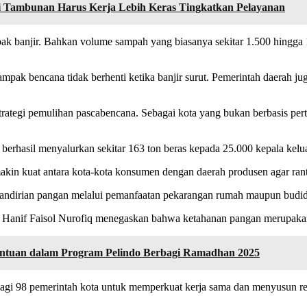
i Tambunan Harus Kerja Lebih Keras Tingkatkan Pelayanan
k banjir. Bahkan volume sampah yang biasanya sekitar 1.500 hingga 1.
pak bencana tidak berhenti ketika banjir surut. Pemerintah daerah j
trategi pemulihan pascabencana. Sebagai kota yang bukan berbasis per
berhasil menyalurkan sekitar 163 ton beras kepada 25.000 kepala kelu
in kuat antara kota-kota konsumen dengan daerah produsen agar rantai 
andirian pangan melalui pemanfaatan pekarangan rumah maupun budid
n, Hanif Faisol Nurofiq menegaskan bahwa ketahanan pangan merupak
Bantuan dalam Program Pelindo Berbagi Ramadhan 2025
 98 pemerintah kota untuk memperkuat kerja sama dan menyusun reko