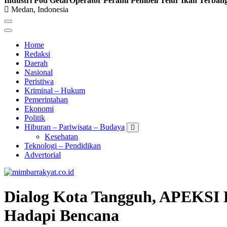
Industri Pod Getar‎‎
Operator Perahu Pembeli Telur Ikan Terba
Medan, Indonesia
Home
Redaksi
Daerah
Nasional
Peristiwa
Kriminal – Hukum
Pemerintahan
Ekonomi
Politik
Hiburan – Pariwisata – Budaya
Kesehatan
Teknologi – Pendidikan
Advertorial
Dialog Kota Tangguh, APEKSI 
Hadapi Bencana