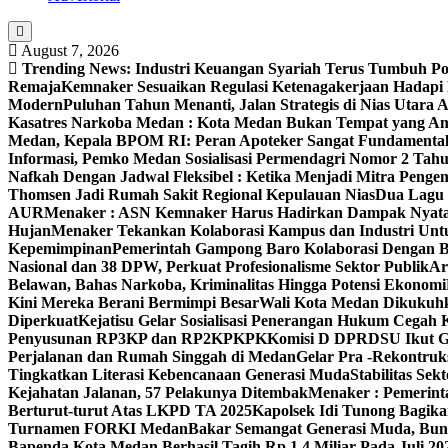
August 7, 2026
Trending News:
Industri Keuangan Syariah Terus Tumbuh Pos
Remaja
Kemnaker Sesuaikan Regulasi Ketenagakerjaan Hadapi
Modern
Puluhan Tahun Menanti, Jalan Strategis di Nias Utara
Kasatres Narkoba Medan : Kota Medan Bukan Tempat yang A
Medan, Kepala BPOM RI: Peran Apoteker Sangat Fundamental
Informasi, Pemko Medan Sosialisasi Permendagri Nomor 2 Tah
Nafkah Dengan Jadwal Fleksibel : Ketika Menjadi Mitra Pen
Thomsen Jadi Rumah Sakit Regional Kepulauan Nias
Dua Lagu 
AUR
Menaker : ASN Kemnaker Harus Hadirkan Dampak Nyata
Hujan
Menaker Tekankan Kolaborasi Kampus dan Industri Untu
Kepemimpinan
Pemerintah Gampong Baro Kolaborasi Dengan 
Nasional dan 38 DPW, Perkuat Profesionalisme Sektor Publik
Ar
Belawan, Bahas Narkoba, Kriminalitas Hingga Potensi Ekonomi
Kini Mereka Berani Bermimpi Besar
Wali Kota Medan Dikukuhk
Diperkuat
Kejatisu Gelar Sosialisasi Penerangan Hukum Cega
Penyusunan RP3KP dan RP2KPKPK
Komisi D DPRDSU Ikut Gu
Perjalanan dan Rumah Singgah di Medan
Gelar Pra -Rekontruk
Tingkatkan Literasi Kebencanaan Generasi Muda
Stabilitas S
Kejahatan Jalanan, 57 Pelakunya Ditembak
Menaker : Pemerint
Berturut-turut Atas LKPD TA 2025
Kapolsek Idi Tunong Bagik
Turnamen FORKI Medan
Bakar Semangat Generasi Muda, Bun
Bapenda Kota Medan Berhasil Tagih Rp 1,4 Miliar Pada Juli 20