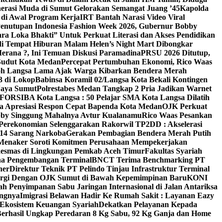
erasi Muda di Sumut Gelorakan Semangat Juang ’45
Kapolda
di Awal Program Kerja
IRT Bantah Narasi Video Viral
enutupan Indonesia Fashion Week 2026, Gubernur Bobby
a Loka Bhakti” Untuk Perkuat Literasi dan Akses Pendidikan
di Tempat Hiburan Malam Helen’s Night Mart Dibongkar
erana ?, Ini Temuan Diskusi Paramadina
PRSU 2026 Ditutup,
Sudut Kota Medan
Percepat Pertumbuhan Ekonomi, Rico Waas
oh Langsa Lama Ajak Warga Kibarkan Bendera Merah
3 di Lokop
Babinsa Koramil 02/Langsa Kota Bekali Kontingen
Jaya Sumut
Polrestabes Medan Tangkap 2 Pria Jadikan Warnet
g FORSIBA Kota Langsa : 50 Pelajar SMA Kota Langsa Dilatih
ga Apresiasi Respon Cepat Bapenda Kota Medan
OJK Perkuat
bby Singgung Mahalnya Avtur Kualanamu
Rico Waas Pesankan
Perekonomian Selenggarakan Rakorwil TP2DD : Akselerasi
 14 Sarang Narkoba
Gerakan Pembagian Bendera Merah Putih
 Menaker Soroti Komitmen Perusahaan Mempekerjakan
skesmas di Lingkungan Pemkab Aceh Timur
Fakultas Syariah
ana Pengembangan Terminal
BNCT Terima Benchmarking PT
ner
Direktur Teknik PT Pelindo Tinjau Infrastruktur Terminal
nergi Dengan OJK Sumut di Bawah Kepemimpinan Baru
KONI
h Penyimpanan Sabu Jaringan Internasional di Jalan Antariksa
angnya
Imigrasi Belawan Hadir Ke Rumah Sakit : Layanan Eazy
 Ekosistem Keuangan Syariah
Dekatkan Pelayanan Kepada
Berhasil Ungkap Peredaran 8 Kg Sabu, 92 Kg Ganja dan Home