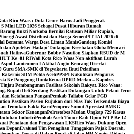
Kota Rico Waas : Duta Genre Harus Jadi Penggerak
V S Mini LED 2026 Sebagai Pusat Hiburan Rumah
Barang Bukti Narkoba Bernilai Ratusan Miliar Rupiah,
inergi Awasi Distribusi dan Harga Semen
PIT IAI 2026 di
osial Bersama Warga Desa Limau Manis
Gandeng Komisi
h dan Apoteker Hadapi Tantangan Kesehatan Global
Mencari
Buah Hatinya
Gubernur Bobby Nasution Siapkan RSUD dr M
 HUT Ke -81 RI
Wali Kota Rico Waas Non-aktifkan Lurah
Aspol Lamteumen I Akibat Angin Kencang Disertai
 Guru SMA-SMK di Yogyakarta Ikuti Pelatihan
a Rakernis SDM Polda Aceh
PPSPI Kukuhkan Pengurus
esia Ke Panggung Dunia
Ketua DPRD Medan – Kapolres
n
Tinjau Pembangunan Fasilitas Sekolah Rakyat, Rico Waas :
g, Bupati Deli Serdang Pastikan Dukungan Untuk Petani Terus
an dan Ketahanan Pangan
Pemkab Taliabu Gelar FGD
ion Pastikan Pasien Rujukan dari Nias Tak Terkendala Biaya
edan Temukan Fakta Baru
Pemprov Sumut Apresiasi BMKG
uatan Sektor Keuangan
Polrestabes Medan Ungkap 729 Kasus
butuhan Industri
Pemkab Aceh Timur Raih Opini WTP Ke 12
kuat Penataan dan Pengawasan LKS
Rico Waas Dukung Open
asa Depan
Evaluasi Tim Penagihan Tunggakan Pajak Daerah,
Ditemukan Tewas di Dalam Becak di Jalan HM Yamin, Diduga