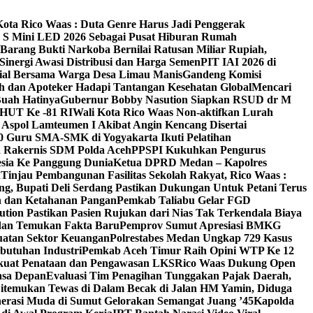
Kota Rico Waas : Duta Genre Harus Jadi Penggerak
V S Mini LED 2026 Sebagai Pusat Hiburan Rumah
Barang Bukti Narkoba Bernilai Ratusan Miliar Rupiah,
inergi Awasi Distribusi dan Harga Semen
PIT IAI 2026 di
osial Bersama Warga Desa Limau Manis
Gandeng Komisi
h dan Apoteker Hadapi Tantangan Kesehatan Global
Mencari
Buah Hatinya
Gubernur Bobby Nasution Siapkan RSUD dr M
 HUT Ke -81 RI
Wali Kota Rico Waas Non-aktifkan Lurah
Aspol Lamteumen I Akibat Angin Kencang Disertai
 Guru SMA-SMK di Yogyakarta Ikuti Pelatihan
a Rakernis SDM Polda Aceh
PPSPI Kukuhkan Pengurus
esia Ke Panggung Dunia
Ketua DPRD Medan – Kapolres
n
Tinjau Pembangunan Fasilitas Sekolah Rakyat, Rico Waas :
g, Bupati Deli Serdang Pastikan Dukungan Untuk Petani Terus
an dan Ketahanan Pangan
Pemkab Taliabu Gelar FGD
ion Pastikan Pasien Rujukan dari Nias Tak Terkendala Biaya
edan Temukan Fakta Baru
Pemprov Sumut Apresiasi BMKG
uatan Sektor Keuangan
Polrestabes Medan Ungkap 729 Kasus
butuhan Industri
Pemkab Aceh Timur Raih Opini WTP Ke 12
kuat Penataan dan Pengawasan LKS
Rico Waas Dukung Open
asa Depan
Evaluasi Tim Penagihan Tunggakan Pajak Daerah,
Ditemukan Tewas di Dalam Becak di Jalan HM Yamin, Diduga
erasi Muda di Sumut Gelorakan Semangat Juang ’45
Kapolda