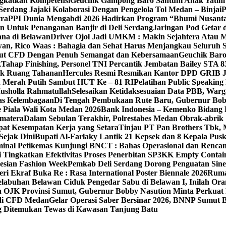
gkatkan Kompetensi
Geuchik Gampong Baro Santuni Anak Yatim 
Serdang Jajaki Kolaborasi Dengan Pengelola Tol Medan – Binjai
P
tra
PPI Dunia Mengabdi 2026 Hadirkan Program “Bhumi Nusantar
n Untuk Penanganan Banjir di Deli Serdang
Jaringan Pod Getar 
ana di Belawan
Driver Ojol Jadi UMKM : Makin Sejahtera Atau M
an, Rico Waas : Bahagia dan Sehat Harus Menjangkau Seluruh 
Ikut CFD Dengan Penuh Semangat dan Kebersamaan
Geuchik Bar
k
Tahap Finishing, Personel TNI Percantik Jembatan Bailey STA 8
ak Ruang Tahanan
Hercules Resmi Resmikan Kantor DPD GRIB 
n Merah Putih Sambut HUT Ke – 81 RI
Pelatihan Public Speakin
usholla Rahmatullah
Selesaikan Ketidaksesuaian Data PBB, War
as Kelembagaan
Di Tengah Pembukaan Rute Baru, Gubernur Bo
 Piala Wali Kota Medan 2026
Bank Indonesia – Kemenko Bidang 
umatera
Dalam Sebulan Terakhir, Polrestabes Medan Obrak-abrik
pat Kesempatan Kerja yang Setara
Tinjau PT Pan Brothers Tbk,
ejak Dini
Bupati Al-Farlaky Lantik 21 Kepsek dan 8 Kepala Pu
rminal Petikemas Kunjungi BNCT : Bahas Operasional dan Renc
 Tingkatkan Efektivitas Proses Penerbitan SP3KK Empty Contai
esian Fashion Week
Pemkab Deli Serdang Dorong Penguatan Si
ri Ekraf Buka Re : Rasa International Poster Biennale 2026
Ruma
elabuhan Belawan Ciduk Pengedar Sabu di Belawan I, Inilah Or
a OJK Provinsi Sumut, Gubernur Bobby Nasution Minta Perkuat
 di CFD Medan
Gelar Operasi Saber Bersinar 2026, BNNP Sumut 
ng Ditemukan Tewas di Kawasan Tanjung Batu