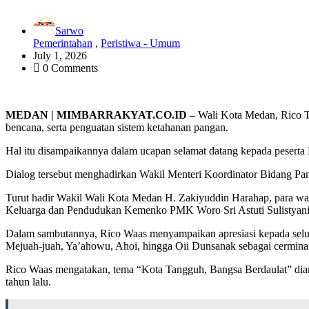
Sarwo
Pemerintahan
,
Peristiwa - Umum
July 1, 2026
0 Comments
MEDAN | MIMBARRAKYAT.CO.ID –
Wali Kota Medan, Rico T
bencana, serta penguatan sistem ketahanan pangan.
Hal itu disampaikannya dalam ucapan selamat datang kepada pesert
Dialog tersebut menghadirkan Wakil Menteri Koordinator Bidang Pan
Turut hadir Wakil Wali Kota Medan H. Zakiyuddin Harahap, para wal
Keluarga dan Pendudukan Kemenko PMK Woro Sri Astuti Sulistyan
Dalam sambutannya, Rico Waas menyampaikan apresiasi kepada selur
Mejuah-juah, Ya’ahowu, Ahoi, hingga Oii Dunsanak sebagai cermin
Rico Waas mengatakan, tema “Kota Tangguh, Bangsa Berdaulat” dian
tahun lalu.