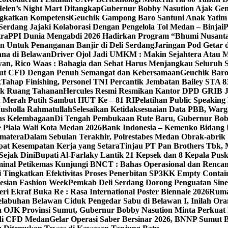
len’s Night Mart Ditangkap
Gubernur Bobby Nasution Ajak Gen
gkatkan Kompetensi
Geuchik Gampong Baro Santuni Anak Yatim 
Serdang Jajaki Kolaborasi Dengan Pengelola Tol Medan – Binjai
P
tra
PPI Dunia Mengabdi 2026 Hadirkan Program “Bhumi Nusantar
n Untuk Penanganan Banjir di Deli Serdang
Jaringan Pod Getar 
ana di Belawan
Driver Ojol Jadi UMKM : Makin Sejahtera Atau M
an, Rico Waas : Bahagia dan Sehat Harus Menjangkau Seluruh 
Ikut CFD Dengan Penuh Semangat dan Kebersamaan
Geuchik Bar
k
Tahap Finishing, Personel TNI Percantik Jembatan Bailey STA 8
ak Ruang Tahanan
Hercules Resmi Resmikan Kantor DPD GRIB 
n Merah Putih Sambut HUT Ke – 81 RI
Pelatihan Public Speakin
usholla Rahmatullah
Selesaikan Ketidaksesuaian Data PBB, War
as Kelembagaan
Di Tengah Pembukaan Rute Baru, Gubernur Bo
 Piala Wali Kota Medan 2026
Bank Indonesia – Kemenko Bidang 
umatera
Dalam Sebulan Terakhir, Polrestabes Medan Obrak-abrik
pat Kesempatan Kerja yang Setara
Tinjau PT Pan Brothers Tbk,
ejak Dini
Bupati Al-Farlaky Lantik 21 Kepsek dan 8 Kepala Pu
rminal Petikemas Kunjungi BNCT : Bahas Operasional dan Renc
 Tingkatkan Efektivitas Proses Penerbitan SP3KK Empty Contai
esian Fashion Week
Pemkab Deli Serdang Dorong Penguatan Si
ri Ekraf Buka Re : Rasa International Poster Biennale 2026
Ruma
elabuhan Belawan Ciduk Pengedar Sabu di Belawan I, Inilah Or
a OJK Provinsi Sumut, Gubernur Bobby Nasution Minta Perkuat
 di CFD Medan
Gelar Operasi Saber Bersinar 2026, BNNP Sumut 