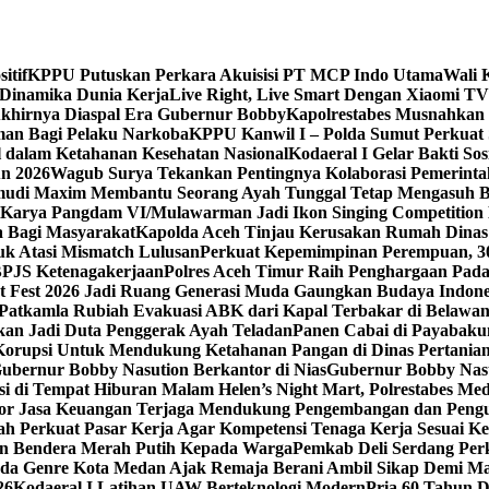
itif
KPPU Putuskan Perkara Akuisisi PT MCP Indo Utama
Wali 
 Dinamika Dunia Kerja
Live Right, Live Smart Dengan Xiaomi T
 Akhirnya Diaspal Era Gubernur Bobby
Kapolrestabes Musnahkan 
man Bagi Pelaku Narkoba
KPPU Kanwil I – Polda Sumut Perkuat S
 dalam Ketahanan Kesehatan Nasional
Kodaeral I Gelar Bakti S
un 2026
Wagub Surya Tekankan Pentingnya Kolaborasi Pemerinta
gemudi Maxim Membantu Seorang Ayah Tunggal Tetap Mengasuh 
Karya Pangdam VI/Mulawarman Jadi Ikon Singing Competition
 Bagi Masyarakat
Kapolda Aceh Tinjau Kerusakan Rumah Dinas 
k Atasi Mismatch Lulusan
Perkuat Kepemimpinan Perempuan, 30
BPJS Ketenagakerjaan
Polres Aceh Timur Raih Penghargaan Pad
t Fest 2026 Jadi Ruang Generasi Muda Gaungkan Budaya Indon
Patkamla Rubiah Evakuasi ABK dari Kapal Terbakar di Belawa
an Jadi Duta Penggerak Ayah Teladan
Panen Cabai di Payabakun
h Korupsi Untuk Mendukung Ketahanan Pangan di Dinas Pertani
bernur Bobby Nasution Berkantor di Nias
Gubernur Bobby Nasut
si di Tempat Hiburan Malam Helen’s Night Mart, Polrestabes M
ektor Jasa Keuangan Terjaga Mendukung Pengembangan dan Peng
ah Perkuat Pasar Kerja Agar Kompetensi Tenaga Kerja Sesuai Ke
an Bendera Merah Putih Kepada Warga
Pemkab Deli Serdang Per
da Genre Kota Medan Ajak Remaja Berani Ambil Sikap Demi M
26
Kodaeral I Latihan UAW Berteknologi Modern
Pria 60 Tahun 