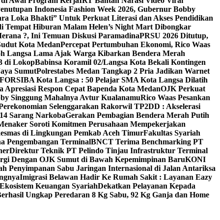
di Awal Program Kerja
IRT Bantah Narasi Video Viral
enutupan Indonesia Fashion Week 2026, Gubernur Bobby
a Loka Bhakti” Untuk Perkuat Literasi dan Akses Pendidikan
di Tempat Hiburan Malam Helen’s Night Mart Dibongkar
erana ?, Ini Temuan Diskusi Paramadina
PRSU 2026 Ditutup,
Sudut Kota Medan
Percepat Pertumbuhan Ekonomi, Rico Waas
oh Langsa Lama Ajak Warga Kibarkan Bendera Merah
3 di Lokop
Babinsa Koramil 02/Langsa Kota Bekali Kontingen
Jaya Sumut
Polrestabes Medan Tangkap 2 Pria Jadikan Warnet
g FORSIBA Kota Langsa : 50 Pelajar SMA Kota Langsa Dilatih
ga Apresiasi Respon Cepat Bapenda Kota Medan
OJK Perkuat
bby Singgung Mahalnya Avtur Kualanamu
Rico Waas Pesankan
Perekonomian Selenggarakan Rakorwil TP2DD : Akselerasi
 14 Sarang Narkoba
Gerakan Pembagian Bendera Merah Putih
 Menaker Soroti Komitmen Perusahaan Mempekerjakan
skesmas di Lingkungan Pemkab Aceh Timur
Fakultas Syariah
ana Pengembangan Terminal
BNCT Terima Benchmarking PT
ner
Direktur Teknik PT Pelindo Tinjau Infrastruktur Terminal
nergi Dengan OJK Sumut di Bawah Kepemimpinan Baru
KONI
h Penyimpanan Sabu Jaringan Internasional di Jalan Antariksa
angnya
Imigrasi Belawan Hadir Ke Rumah Sakit : Layanan Eazy
 Ekosistem Keuangan Syariah
Dekatkan Pelayanan Kepada
Berhasil Ungkap Peredaran 8 Kg Sabu, 92 Kg Ganja dan Home