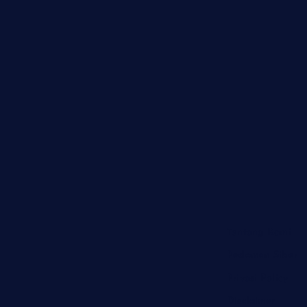
Tentang Kami
Pedoman Siber
Privasi Policy
Disclaimer