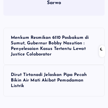
Sarwo
P
Menkum Resmikan 6110 Posbakum di
o
Sumut, Gubernur Bobby Nasution :
Penyelesaian Kasus Tertentu Lewat
s
Justice Colaborator
t
Dirut Tirtanadi Jelaskan Pipa Pecah
n
Bikin Air Mati Akibat Pemadaman
Listrik
a
v