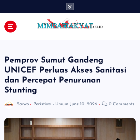
S
k
i
p
t
o
c
o
Pemprov Sumut Gandeng
n
t
UNICEF Perluas Akses Sanitasi
e
dan Percepat Penurunan
n
Stunting
t
Sarwo
Peristiwa - Umum
June 10, 2026
0 Comments