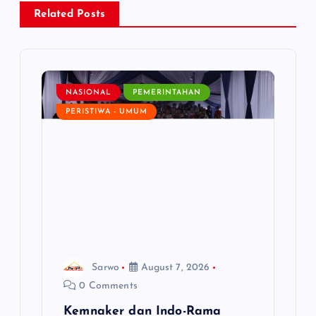
i
Related Posts
g
a
NASIONAL
PEMERINTAHAN
PERISTIWA - UMUM
t
i
o
n
Sarwo
August 7, 2026
0 Comments
Kemnaker dan Indo-Rama