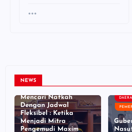
NASIONAL
NEWS
PERISTIWA - UMUM
Mencari Nafkah
DAER
Dengan Jadwal
PEME
Fleksibel : Ketika
Menjadi Mitra
Gube
Pengemudi Maxim
Nasut