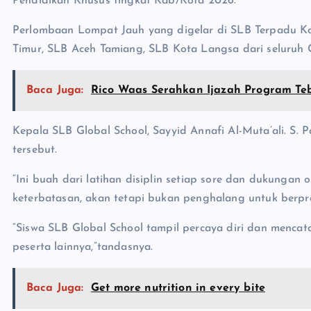
Pendidikan Khusus tingkat Kab/Kota 2026.
Perlombaan Lompat Jauh yang digelar di SLB Terpadu Ko
Timur, SLB Aceh Tamiang, SLB Kota Langsa dari seluruh 
Baca Juga:
Rico Waas Serahkan Ijazah Program Te
Kepala SLB Global School, Sayyid Annafi Al-Muta’ali. S.
tersebut.
“Ini buah dari latihan disiplin setiap sore dan dukunga
keterbatasan, akan tetapi bukan penghalang untuk berpre
“Siswa SLB Global School tampil percaya diri dan menca
peserta lainnya,”tandasnya.
Baca Juga:
Get more nutrition in every bite