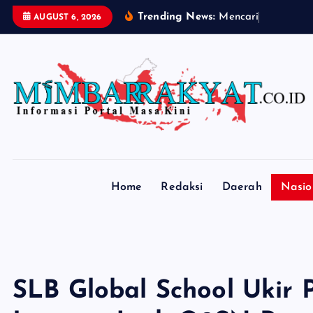
S
Trending News:
M
e
n
c
a
r
i
N
a
f
k
a
h
AUGUST 6, 2026
k
i
p
t
o
c
o
n
t
Home
Redaksi
Daerah
Nasio
e
n
t
SLB Global School Ukir P