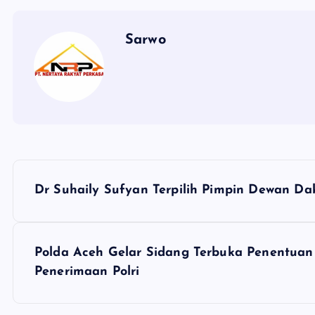
Sarwo
P
Dr Suhaily Sufyan Terpilih Pimpin Dewan D
o
s
Polda Aceh Gelar Sidang Terbuka Penentuan 
Penerimaan Polri
t