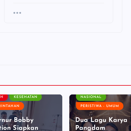
HIBURAN - PARIWISATA -
BUDAYA
AH
KESEHATAN
NASIONAL
RINTAHAN
PERISTIWA - UMUM
rnur Bobby
Dua Lagu Karya
ion Siapkan
Pangdam