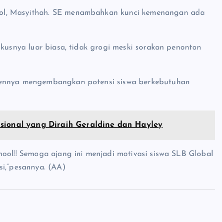
ol, Masyithah. SE menambahkan kunci kemenangan ada
okusnya luar biasa, tidak grogi meski sorakan penonton
tmennya mengembangkan potensi siswa berkebutuhan
asional yang Diraih Geraldine dan Hayley
ool!! Semoga ajang ini menjadi motivasi siswa SLB Global
si,”pesannya. (AA)