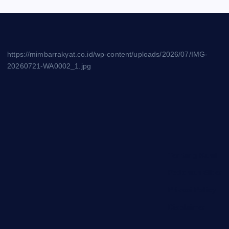
https://mimbarrakyat.co.id/wp-content/uploads/2026/07/IMG-
20260721-WA0002_1.jpg
Tentang Kami
Pedoman Siber
Privasi Policy
Disclaimer