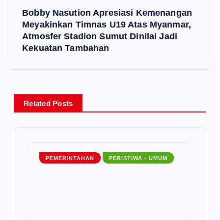
t
Bobby Nasution Apresiasi Kemenangan
Meyakinkan Timnas U19 Atas Myanmar,
n
Atmosfer Stadion Sumut Dinilai Jadi
Kekuatan Tambahan
a
v
i
Related Posts
g
a
PEMERINTAHAN
PERISTIWA - UMUM
t
i