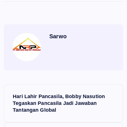
Sarwo
P
Hari Lahir Pancasila, Bobby Nasution
o
Tegaskan Pancasila Jadi Jawaban
Tantangan Global
s