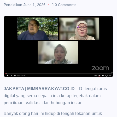
Pendidikan
June 1, 2026
0 Comments
JAKARTA | MIMBARRAKYAT.CO.ID –
Di tengah arus
digital yang serba cepat, cinta kerap terjebak dalam
pencitraan, validasi, dan hubungan instan.
Banyak orang hari ini hidup di tengah tekanan untuk