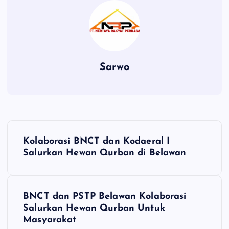
Sarwo
P
Kolaborasi BNCT dan Kodaeral I
o
Salurkan Hewan Qurban di Belawan
s
BNCT dan PSTP Belawan Kolaborasi
t
Salurkan Hewan Qurban Untuk
Masyarakat