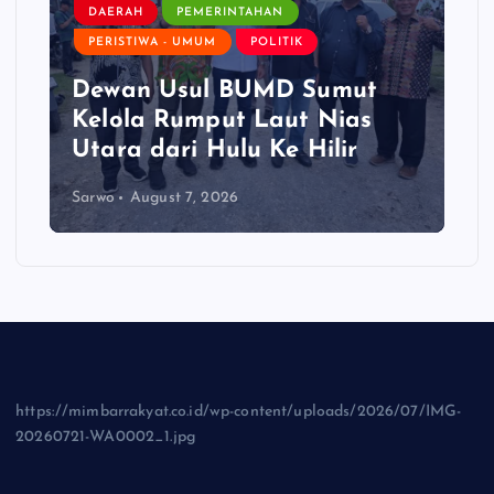
DAERAH
PEMERINTAHAN
PERISTIWA - UMUM
POLITIK
Dewan Usul BUMD Sumut
Kelola Rumput Laut Nias
Utara dari Hulu Ke Hilir
Sarwo
August 7, 2026
https://mimbarrakyat.co.id/wp-content/uploads/2026/07/IMG-
20260721-WA0002_1.jpg