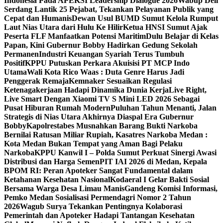
Indonesia Pada APEKSI Leadership Dialogue 2026
Wabup Deli
Serdang Lantik 25 Pejabat, Tekankan Pelayanan Publik yang
Cepat dan Humanis
Dewan Usul BUMD Sumut Kelola Rumput
Laut Nias Utara dari Hulu Ke Hilir
Ketua HNSI Sumut Ajak
Peserta FLF Manfaatkan Potensi Maritim
Dulu Belajar di Kelas
Papan, Kini Gubernur Bobby Hadirkan Gedung Sekolah
Permanen
Industri Keuangan Syariah Terus Tumbuh
Positif
KPPU Putuskan Perkara Akuisisi PT MCP Indo
Utama
Wali Kota Rico Waas : Duta Genre Harus Jadi
Penggerak Remaja
Kemnaker Sesuaikan Regulasi
Ketenagakerjaan Hadapi Dinamika Dunia Kerja
Live Right,
Live Smart Dengan Xiaomi TV S Mini LED 2026 Sebagai
Pusat Hiburan Rumah Modern
Puluhan Tahun Menanti, Jalan
Strategis di Nias Utara Akhirnya Diaspal Era Gubernur
Bobby
Kapolrestabes Musnahkan Barang Bukti Narkoba
Bernilai Ratusan Miliar Rupiah, Kasatres Narkoba Medan :
Kota Medan Bukan Tempat yang Aman Bagi Pelaku
Narkoba
KPPU Kanwil I – Polda Sumut Perkuat Sinergi Awasi
Distribusi dan Harga Semen
PIT IAI 2026 di Medan, Kepala
BPOM RI: Peran Apoteker Sangat Fundamental dalam
Ketahanan Kesehatan Nasional
Kodaeral I Gelar Bakti Sosial
Bersama Warga Desa Limau Manis
Gandeng Komisi Informasi,
Pemko Medan Sosialisasi Permendagri Nomor 2 Tahun
2026
Wagub Surya Tekankan Pentingnya Kolaborasi
Pemerintah dan Apoteker Hadapi Tantangan Kesehatan