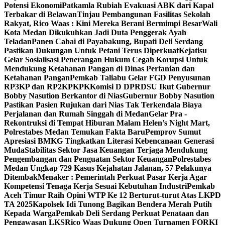
Potensi Ekonomi
Patkamla Rubiah Evakuasi ABK dari Kapal
Terbakar di Belawan
Tinjau Pembangunan Fasilitas Sekolah
Rakyat, Rico Waas : Kini Mereka Berani Bermimpi Besar
Wali
Kota Medan Dikukuhkan Jadi Duta Penggerak Ayah
Teladan
Panen Cabai di Payabakung, Bupati Deli Serdang
Pastikan Dukungan Untuk Petani Terus Diperkuat
Kejatisu
Gelar Sosialisasi Penerangan Hukum Cegah Korupsi Untuk
Mendukung Ketahanan Pangan di Dinas Pertanian dan
Ketahanan Pangan
Pemkab Taliabu Gelar FGD Penyusunan
RP3KP dan RP2KPKPK
Komisi D DPRDSU Ikut Gubernur
Bobby Nasution Berkantor di Nias
Gubernur Bobby Nasution
Pastikan Pasien Rujukan dari Nias Tak Terkendala Biaya
Perjalanan dan Rumah Singgah di Medan
Gelar Pra -
Rekontruksi di Tempat Hiburan Malam Helen’s Night Mart,
Polrestabes Medan Temukan Fakta Baru
Pemprov Sumut
Apresiasi BMKG Tingkatkan Literasi Kebencanaan Generasi
Muda
Stabilitas Sektor Jasa Keuangan Terjaga Mendukung
Pengembangan dan Penguatan Sektor Keuangan
Polrestabes
Medan Ungkap 729 Kasus Kejahatan Jalanan, 57 Pelakunya
Ditembak
Menaker : Pemerintah Perkuat Pasar Kerja Agar
Kompetensi Tenaga Kerja Sesuai Kebutuhan Industri
Pemkab
Aceh Timur Raih Opini WTP Ke 12 Berturut-turut Atas LKPD
TA 2025
Kapolsek Idi Tunong Bagikan Bendera Merah Putih
Kepada Warga
Pemkab Deli Serdang Perkuat Penataan dan
Pengawasan LKS
Rico Waas Dukung Open Turnamen FORKI