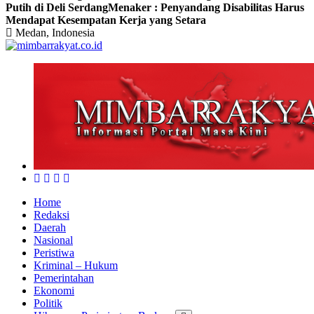
Putih di Deli Serdang
Menaker : Penyandang Disabilitas Harus
Mendapat Kesempatan Kerja yang Setara
Medan, Indonesia
Home
Redaksi
Daerah
Nasional
Peristiwa
Kriminal – Hukum
Pemerintahan
Ekonomi
Politik