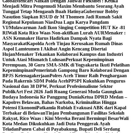
Global
Mencari Nafkah Dengan Jadwal Fleksibel : Ketika
Menjadi Mitra Pengemudi Maxim Membantu Seorang Ayah
Tunggal Tetap Mengasuh Buah Hatinya
Gubernur Bobby
Nasution Siapkan RSUD dr M Thomsen Jadi Rumah Sakit
Regional Kepulauan Nias
Dua Lagu Karya Pangdam
VI/Mulawarman Jadi Ikon Singing Competition HUT Ke -81
RI
Wali Kota Rico Waas Non-aktifkan Lurah AUR
Menaker :
ASN Kemnaker Harus Hadirkan Dampak Nyata Bagi
Masyarakat
Kapolda Aceh Tinjau Kerusakan Rumah Dinas
Aspol Lamteumen I Akibat Angin Kencang Disertai
Hujan
Menaker Tekankan Kolaborasi Kampus dan Industri
Untuk Atasi Mismatch Lulusan
Perkuat Kepemimpinan
Perempuan, 30 Guru SMA-SMK di Yogyakarta Ikuti Pelatihan
Kepemimpinan
Pemerintah Gampong Baro Kolaborasi Dengan
BPJS Ketenagakerjaan
Polres Aceh Timur Raih Penghargaan
Pada Rakernis SDM Polda Aceh
PPSPI Kukuhkan Pengurus
Nasional dan 38 DPW, Perkuat Profesionalisme Sektor
Publik
Art Fest 2026 Jadi Ruang Generasi Muda Gaungkan
Budaya Indonesia Ke Panggung Dunia
Ketua DPRD Medan –
Kapolres Belawan, Bahas Narkoba, Kriminalitas Hingga
Potensi Ekonomi
Patkamla Rubiah Evakuasi ABK dari Kapal
Terbakar di Belawan
Tinjau Pembangunan Fasilitas Sekolah
Rakyat, Rico Waas : Kini Mereka Berani Bermimpi Besar
Wali
Kota Medan Dikukuhkan Jadi Duta Penggerak Ayah
Teladan
Panen Cabai di Payabakung, Bupati Deli Serdang