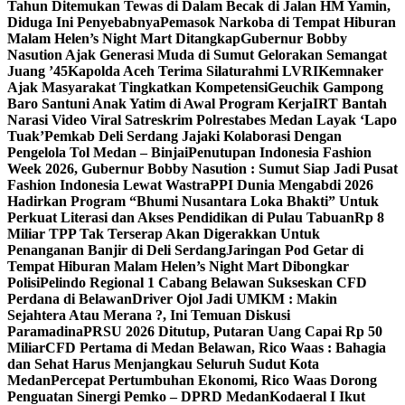
Tahun Ditemukan Tewas di Dalam Becak di Jalan HM Yamin,
Diduga Ini Penyebabnya
Pemasok Narkoba di Tempat Hiburan
Malam Helen’s Night Mart Ditangkap
Gubernur Bobby
Nasution Ajak Generasi Muda di Sumut Gelorakan Semangat
Juang ’45
Kapolda Aceh Terima Silaturahmi LVRI
Kemnaker
Ajak Masyarakat Tingkatkan Kompetensi
Geuchik Gampong
Baro Santuni Anak Yatim di Awal Program Kerja
IRT Bantah
Narasi Video Viral Satreskrim Polrestabes Medan Layak ‘Lapo
Tuak’
Pemkab Deli Serdang Jajaki Kolaborasi Dengan
Pengelola Tol Medan – Binjai
Penutupan Indonesia Fashion
Week 2026, Gubernur Bobby Nasution : Sumut Siap Jadi Pusat
Fashion Indonesia Lewat Wastra
PPI Dunia Mengabdi 2026
Hadirkan Program “Bhumi Nusantara Loka Bhakti” Untuk
Perkuat Literasi dan Akses Pendidikan di Pulau Tabuan
Rp 8
Miliar TPP Tak Terserap Akan Digerakkan Untuk
Penanganan Banjir di Deli Serdang
Jaringan Pod Getar di
Tempat Hiburan Malam Helen’s Night Mart Dibongkar
Polisi
Pelindo Regional 1 Cabang Belawan Sukseskan CFD
Perdana di Belawan
Driver Ojol Jadi UMKM : Makin
Sejahtera Atau Merana ?, Ini Temuan Diskusi
Paramadina
PRSU 2026 Ditutup, Putaran Uang Capai Rp 50
Miliar
CFD Pertama di Medan Belawan, Rico Waas : Bahagia
dan Sehat Harus Menjangkau Seluruh Sudut Kota
Medan
Percepat Pertumbuhan Ekonomi, Rico Waas Dorong
Penguatan Sinergi Pemko – DPRD Medan
Kodaeral I Ikut