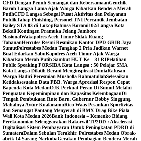
CFD Dengan Penuh Semangat dan Kebersamaan
Geuchik
Baroh Langsa Lama Ajak Warga Kibarkan Bendera Merah
Putih
CFD Langsa Sebagai Pusat Aktivitas dan Pelayanan
Publik
Tahap Finishing, Personel TNI Percantik Jembatan
Bailey STA 83 di Lokop
Babinsa Koramil 02/Langsa Kota
Bekali Kontingen Pramuka Jelang Jambore
Nasional
Wakapolres Aceh Timur Sidak Ruang
Tahanan
Hercules Resmi Resmikan Kantor DPD GRIB Jaya
Sumut
Polrestabes Medan Tangkap 2 Pria Jadikan Warnet
Buat Edarkan Sabu
Kapolres Aceh Timur Ajak Warga
Kibarkan Merah Putih Sambut HUT Ke – 81 RI
Pelatihan
Public Speaking FORSIBA Kota Langsa : 50 Pelajar SMA
Kota Langsa Dilatih Berani Menginspirasi Dunia
Ratusan
Warga Hadiri Peresmian Musholla Rahmatullah
Selesaikan
Ketidaksesuaian Data PBB, Warga Apresiasi Respon Cepat
Bapenda Kota Medan
OJK Perkuat Peran Di Sumut Melalui
Penguatan Kepemimpinan dan Kapasitas Kelembagaan
Di
Tengah Pembukaan Rute Baru, Gubernur Bobby Singgung
Mahalnya Avtur Kualanamu
Rico Waas Pesankan Sportivitas
dan Semangat Pantang Menyerah di BMX Drag Bike Piala
Wali Kota Medan 2026
Bank Indonesia – Kemenko Bidang
Perekonomian Selenggarakan Rakorwil TP2DD : Akselerasi
Digitalisasi Sistem Pembayaran Untuk Peningkatan PDRD di
Sumatera
Dalam Sebulan Terakhir, Polrestabes Medan Obrak-
abrik 14 Sarang Narkoba
Gerakan Pembagian Bendera Merah