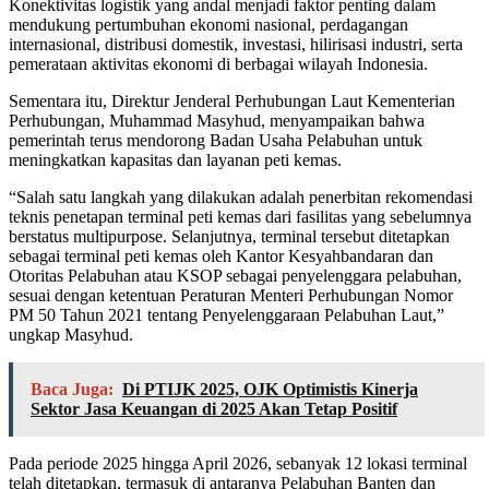
Konektivitas logistik yang andal menjadi faktor penting dalam
mendukung pertumbuhan ekonomi nasional, perdagangan
internasional, distribusi domestik, investasi, hilirisasi industri, serta
pemerataan aktivitas ekonomi di berbagai wilayah Indonesia.
Sementara itu, Direktur Jenderal Perhubungan Laut Kementerian
Perhubungan, Muhammad Masyhud, menyampaikan bahwa
pemerintah terus mendorong Badan Usaha Pelabuhan untuk
meningkatkan kapasitas dan layanan peti kemas.
“Salah satu langkah yang dilakukan adalah penerbitan rekomendasi
teknis penetapan terminal peti kemas dari fasilitas yang sebelumnya
berstatus multipurpose. Selanjutnya, terminal tersebut ditetapkan
sebagai terminal peti kemas oleh Kantor Kesyahbandaran dan
Otoritas Pelabuhan atau KSOP sebagai penyelenggara pelabuhan,
sesuai dengan ketentuan Peraturan Menteri Perhubungan Nomor
PM 50 Tahun 2021 tentang Penyelenggaraan Pelabuhan Laut,”
ungkap Masyhud.
Baca Juga:
Di PTIJK 2025, OJK Optimistis Kinerja
Sektor Jasa Keuangan di 2025 Akan Tetap Positif
Pada periode 2025 hingga April 2026, sebanyak 12 lokasi terminal
telah ditetapkan, termasuk di antaranya Pelabuhan Banten dan