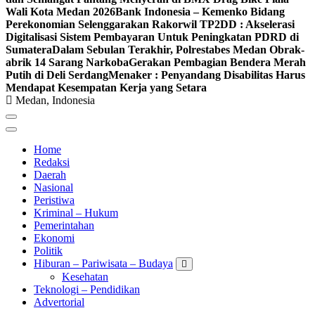
Wali Kota Medan 2026
Bank Indonesia – Kemenko Bidang
Perekonomian Selenggarakan Rakorwil TP2DD : Akselerasi
Digitalisasi Sistem Pembayaran Untuk Peningkatan PDRD di
Sumatera
Dalam Sebulan Terakhir, Polrestabes Medan Obrak-
abrik 14 Sarang Narkoba
Gerakan Pembagian Bendera Merah
Putih di Deli Serdang
Menaker : Penyandang Disabilitas Harus
Mendapat Kesempatan Kerja yang Setara
Medan, Indonesia
Home
Redaksi
Daerah
Nasional
Peristiwa
Kriminal – Hukum
Pemerintahan
Ekonomi
Politik
Hiburan – Pariwisata – Budaya
Kesehatan
Teknologi – Pendidikan
Advertorial