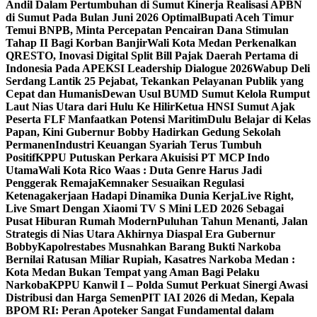
Andil Dalam Pertumbuhan di Sumut ‎
Kinerja Realisasi APBN
di Sumut Pada Bulan Juni 2026 Optimal‎‎
Bupati Aceh Timur
Temui BNPB, Minta Percepatan Pencairan Dana Stimulan
Tahap II Bagi Korban Banjir
Wali Kota Medan Perkenalkan
QRESTO, Inovasi Digital Split Bill Pajak Daerah Pertama di
Indonesia Pada APEKSI Leadership Dialogue 2026
Wabup Deli
Serdang Lantik 25 Pejabat, Tekankan Pelayanan Publik yang
Cepat dan Humanis
Dewan Usul BUMD Sumut Kelola Rumput
Laut Nias Utara dari Hulu Ke Hilir
Ketua HNSI Sumut Ajak
Peserta FLF Manfaatkan Potensi Maritim
Dulu Belajar di Kelas
Papan, Kini Gubernur Bobby Hadirkan Gedung Sekolah
Permanen
Industri Keuangan Syariah Terus Tumbuh
Positif
KPPU Putuskan Perkara Akuisisi PT MCP Indo
Utama
Wali Kota Rico Waas : Duta Genre Harus Jadi
Penggerak Remaja
Kemnaker Sesuaikan Regulasi
Ketenagakerjaan Hadapi Dinamika Dunia Kerja
Live Right,
Live Smart Dengan Xiaomi TV S Mini LED 2026 Sebagai
Pusat Hiburan Rumah Modern
Puluhan Tahun Menanti, Jalan
Strategis di Nias Utara Akhirnya Diaspal Era Gubernur
Bobby
Kapolrestabes Musnahkan Barang Bukti Narkoba
Bernilai Ratusan Miliar Rupiah, Kasatres Narkoba Medan :
Kota Medan Bukan Tempat yang Aman Bagi Pelaku
Narkoba
KPPU Kanwil I – Polda Sumut Perkuat Sinergi Awasi
Distribusi dan Harga Semen
PIT IAI 2026 di Medan, Kepala
BPOM RI: Peran Apoteker Sangat Fundamental dalam