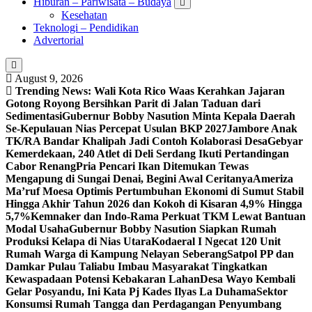
Hiburan – Pariwisata – Budaya
Kesehatan
Teknologi – Pendidikan
Advertorial
August 9, 2026
Trending News:
Wali Kota Rico Waas Kerahkan Jajaran
Gotong Royong Bersihkan Parit di Jalan Taduan dari
Sedimentasi
Gubernur Bobby Nasution Minta Kepala Daerah
Se-Kepulauan Nias Percepat Usulan BKP 2027
Jambore Anak
TK/RA Bandar Khalipah Jadi Contoh Kolaborasi Desa
Gebyar
Kemerdekaan, 240 Atlet di Deli Serdang Ikuti Pertandingan
Cabor Renang
Pria Pencari Ikan Ditemukan Tewas
Mengapung di Sungai Denai, Begini Awal Ceritanya‎
Ameriza
Ma’ruf Moesa‎ Optimis Pertumbuhan Ekonomi di Sumut Stabil
Hingga Akhir Tahun 2026 dan Kokoh di Kisaran 4,9% Hingga
5,7%
Kemnaker dan Indo-Rama Perkuat TKM Lewat Bantuan
Modal Usaha
Gubernur Bobby Nasution Siapkan Rumah
Produksi Kelapa di Nias Utara
Kodaeral I Ngecat 120 Unit
Rumah Warga di Kampung Nelayan Seberang
Satpol PP dan
Damkar Pulau Taliabu Imbau Masyarakat Tingkatkan
Kewaspadaan Potensi Kebakaran Lahan
Desa Wayo Kembali
Gelar Posyandu, Ini Kata Pj Kades Ilyas La Duhama
Sektor
Konsumsi Rumah Tangga dan Perdagangan Penyumbang