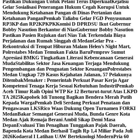
Pastikan Dukungan Untuk Petani Terus Diperkuat
Kejatisu
Gelar Sosialisasi Penerangan Hukum Cegah Korupsi Untuk
Mendukung Ketahanan Pangan di Dinas Pertanian dan
Ketahanan Pangan
Pemkab Taliabu Gelar FGD Penyusunan
RP3KP dan RP2KPKPK
Komisi D DPRDSU Ikut Gubernur
Bobby Nasution Berkantor di Nias
Gubernur Bobby Nasution
Pastikan Pasien Rujukan dari Nias Tak Terkendala Biaya
Perjalanan dan Rumah Singgah di Medan
Gelar Pra -
Rekontruksi di Tempat Hiburan Malam Helen’s Night Mart,
Polrestabes Medan Temukan Fakta Baru
Pemprov Sumut
Apresiasi BMKG Tingkatkan Literasi Kebencanaan Generasi
Muda
Stabilitas Sektor Jasa Keuangan Terjaga Mendukung
Pengembangan dan Penguatan Sektor Keuangan
Polrestabes
Medan Ungkap 729 Kasus Kejahatan Jalanan, 57 Pelakunya
Ditembak
Menaker : Pemerintah Perkuat Pasar Kerja Agar
Kompetensi Tenaga Kerja Sesuai Kebutuhan Industri
Pemkab
Aceh Timur Raih Opini WTP Ke 12 Berturut-turut Atas LKPD
TA 2025
Kapolsek Idi Tunong Bagikan Bendera Merah Putih
Kepada Warga
Pemkab Deli Serdang Perkuat Penataan dan
Pengawasan LKS
Rico Waas Dukung Open Turnamen FORKI
Medan
Bakar Semangat Generasi Muda, Bunda Genre Kota
Medan Ajak Remaja Berani Ambil Sikap Demi Masa
Depan
Evaluasi Tim Penagihan Tunggakan Pajak Daerah,
Bapenda Kota Medan Berhasil Tagih Rp 1,4 Miliar Pada Juli
2026
Kodaeral I Latihan UAW Berteknologi Modern
Pria 60