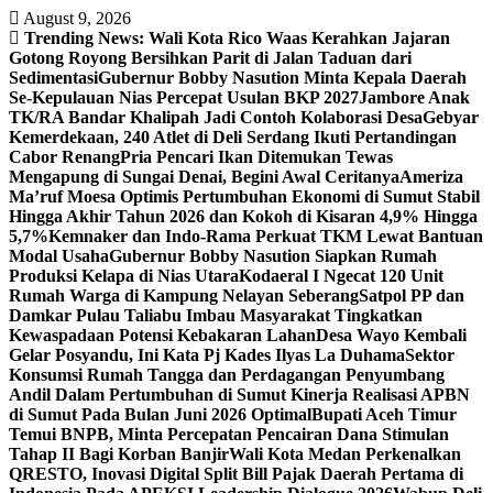
Skip
August 9, 2026
to
Trending News:
Wali Kota Rico Waas Kerahkan Jajaran
content
Gotong Royong Bersihkan Parit di Jalan Taduan dari
Sedimentasi
Gubernur Bobby Nasution Minta Kepala Daerah
Se-Kepulauan Nias Percepat Usulan BKP 2027
Jambore Anak
TK/RA Bandar Khalipah Jadi Contoh Kolaborasi Desa
Gebyar
Kemerdekaan, 240 Atlet di Deli Serdang Ikuti Pertandingan
Cabor Renang
Pria Pencari Ikan Ditemukan Tewas
Mengapung di Sungai Denai, Begini Awal Ceritanya‎
Ameriza
Ma’ruf Moesa‎ Optimis Pertumbuhan Ekonomi di Sumut Stabil
Hingga Akhir Tahun 2026 dan Kokoh di Kisaran 4,9% Hingga
5,7%
Kemnaker dan Indo-Rama Perkuat TKM Lewat Bantuan
Modal Usaha
Gubernur Bobby Nasution Siapkan Rumah
Produksi Kelapa di Nias Utara
Kodaeral I Ngecat 120 Unit
Rumah Warga di Kampung Nelayan Seberang
Satpol PP dan
Damkar Pulau Taliabu Imbau Masyarakat Tingkatkan
Kewaspadaan Potensi Kebakaran Lahan
Desa Wayo Kembali
Gelar Posyandu, Ini Kata Pj Kades Ilyas La Duhama
Sektor
Konsumsi Rumah Tangga dan Perdagangan Penyumbang
Andil Dalam Pertumbuhan di Sumut ‎
Kinerja Realisasi APBN
di Sumut Pada Bulan Juni 2026 Optimal‎‎
Bupati Aceh Timur
Temui BNPB, Minta Percepatan Pencairan Dana Stimulan
Tahap II Bagi Korban Banjir
Wali Kota Medan Perkenalkan
QRESTO, Inovasi Digital Split Bill Pajak Daerah Pertama di