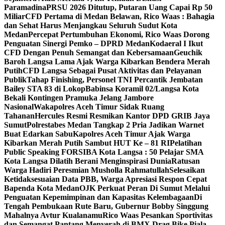
Paramadina
PRSU 2026 Ditutup, Putaran Uang Capai Rp 50
Miliar
CFD Pertama di Medan Belawan, Rico Waas : Bahagia
dan Sehat Harus Menjangkau Seluruh Sudut Kota
Medan
Percepat Pertumbuhan Ekonomi, Rico Waas Dorong
Penguatan Sinergi Pemko – DPRD Medan
Kodaeral I Ikut
CFD Dengan Penuh Semangat dan Kebersamaan
Geuchik
Baroh Langsa Lama Ajak Warga Kibarkan Bendera Merah
Putih
CFD Langsa Sebagai Pusat Aktivitas dan Pelayanan
Publik
Tahap Finishing, Personel TNI Percantik Jembatan
Bailey STA 83 di Lokop
Babinsa Koramil 02/Langsa Kota
Bekali Kontingen Pramuka Jelang Jambore
Nasional
Wakapolres Aceh Timur Sidak Ruang
Tahanan
Hercules Resmi Resmikan Kantor DPD GRIB Jaya
Sumut
Polrestabes Medan Tangkap 2 Pria Jadikan Warnet
Buat Edarkan Sabu
Kapolres Aceh Timur Ajak Warga
Kibarkan Merah Putih Sambut HUT Ke – 81 RI
Pelatihan
Public Speaking FORSIBA Kota Langsa : 50 Pelajar SMA
Kota Langsa Dilatih Berani Menginspirasi Dunia
Ratusan
Warga Hadiri Peresmian Musholla Rahmatullah
Selesaikan
Ketidaksesuaian Data PBB, Warga Apresiasi Respon Cepat
Bapenda Kota Medan
OJK Perkuat Peran Di Sumut Melalui
Penguatan Kepemimpinan dan Kapasitas Kelembagaan
Di
Tengah Pembukaan Rute Baru, Gubernur Bobby Singgung
Mahalnya Avtur Kualanamu
Rico Waas Pesankan Sportivitas
dan Semangat Pantang Menyerah di BMX Drag Bike Piala