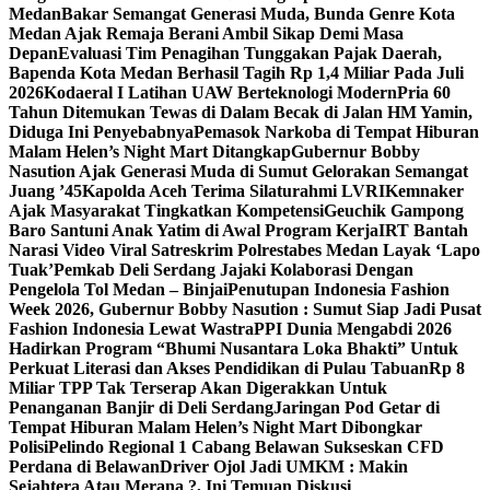
Medan
Bakar Semangat Generasi Muda, Bunda Genre Kota
Medan Ajak Remaja Berani Ambil Sikap Demi Masa
Depan
Evaluasi Tim Penagihan Tunggakan Pajak Daerah,
Bapenda Kota Medan Berhasil Tagih Rp 1,4 Miliar Pada Juli
2026
Kodaeral I Latihan UAW Berteknologi Modern
Pria 60
Tahun Ditemukan Tewas di Dalam Becak di Jalan HM Yamin,
Diduga Ini Penyebabnya
Pemasok Narkoba di Tempat Hiburan
Malam Helen’s Night Mart Ditangkap
Gubernur Bobby
Nasution Ajak Generasi Muda di Sumut Gelorakan Semangat
Juang ’45
Kapolda Aceh Terima Silaturahmi LVRI
Kemnaker
Ajak Masyarakat Tingkatkan Kompetensi
Geuchik Gampong
Baro Santuni Anak Yatim di Awal Program Kerja
IRT Bantah
Narasi Video Viral Satreskrim Polrestabes Medan Layak ‘Lapo
Tuak’
Pemkab Deli Serdang Jajaki Kolaborasi Dengan
Pengelola Tol Medan – Binjai
Penutupan Indonesia Fashion
Week 2026, Gubernur Bobby Nasution : Sumut Siap Jadi Pusat
Fashion Indonesia Lewat Wastra
PPI Dunia Mengabdi 2026
Hadirkan Program “Bhumi Nusantara Loka Bhakti” Untuk
Perkuat Literasi dan Akses Pendidikan di Pulau Tabuan
Rp 8
Miliar TPP Tak Terserap Akan Digerakkan Untuk
Penanganan Banjir di Deli Serdang
Jaringan Pod Getar di
Tempat Hiburan Malam Helen’s Night Mart Dibongkar
Polisi
Pelindo Regional 1 Cabang Belawan Sukseskan CFD
Perdana di Belawan
Driver Ojol Jadi UMKM : Makin
Sejahtera Atau Merana ?, Ini Temuan Diskusi