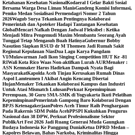
Ketahanan Kesehatan Nasional
Kodaeral I Gelar Bakti Sosial
Bersama Warga Desa Limau Manis
Gandeng Komisi Informasi,
Pemko Medan Sosialisasi Permendagri Nomor 2 Tahun
2026
Wagub Surya Tekankan Pentingnya Kolaborasi
Pemerintah dan Apoteker Hadapi Tantangan Kesehatan
Global
Mencari Nafkah Dengan Jadwal Fleksibel : Ketika
Menjadi Mitra Pengemudi Maxim Membantu Seorang Ayah
Tunggal Tetap Mengasuh Buah Hatinya
Gubernur Bobby
Nasution Siapkan RSUD dr M Thomsen Jadi Rumah Sakit
Regional Kepulauan Nias
Dua Lagu Karya Pangdam
VI/Mulawarman Jadi Ikon Singing Competition HUT Ke -81
RI
Wali Kota Rico Waas Non-aktifkan Lurah AUR
Menaker :
ASN Kemnaker Harus Hadirkan Dampak Nyata Bagi
Masyarakat
Kapolda Aceh Tinjau Kerusakan Rumah Dinas
Aspol Lamteumen I Akibat Angin Kencang Disertai
Hujan
Menaker Tekankan Kolaborasi Kampus dan Industri
Untuk Atasi Mismatch Lulusan
Perkuat Kepemimpinan
Perempuan, 30 Guru SMA-SMK di Yogyakarta Ikuti Pelatihan
Kepemimpinan
Pemerintah Gampong Baro Kolaborasi Dengan
BPJS Ketenagakerjaan
Polres Aceh Timur Raih Penghargaan
Pada Rakernis SDM Polda Aceh
PPSPI Kukuhkan Pengurus
Nasional dan 38 DPW, Perkuat Profesionalisme Sektor
Publik
Art Fest 2026 Jadi Ruang Generasi Muda Gaungkan
Budaya Indonesia Ke Panggung Dunia
Ketua DPRD Medan –
Kapolres Belawan, Bahas Narkoba, Kriminalitas Hingga