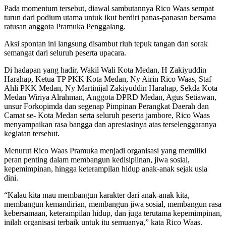
Pada momentum tersebut, diawal sambutannya Rico Waas sempat
turun dari podium utama untuk ikut berdiri panas-panasan bersama
ratusan anggota Pramuka Penggalang.
Aksi spontan ini langsung disambut riuh tepuk tangan dan sorak
semangat dari seluruh peserta upacara.
Di hadapan yang hadir, Wakil Wali Kota Medan, H Zakiyuddin
Harahap, Ketua TP PKK Kota Medan, Ny Airin Rico Waas, Staf
Ahli PKK Medan, Ny Martinijal Zakiyuddin Harahap, Sekda Kota
Medan Wiriya Alrahman, Anggota DPRD Medan, Agus Setiawan,
unsur Forkopimda dan segenap Pimpinan Perangkat Daerah dan
Camat se- Kota Medan serta seluruh peserta jambore, Rico Waas
menyampaikan rasa bangga dan apresiasinya atas terselenggaranya
kegiatan tersebut.
Menurut Rico Waas Pramuka menjadi organisasi yang memiliki
peran penting dalam membangun kedisiplinan, jiwa sosial,
kepemimpinan, hingga keterampilan hidup anak-anak sejak usia
dini.
“Kalau kita mau membangun karakter dari anak-anak kita,
membangun kemandirian, membangun jiwa sosial, membangun rasa
kebersamaan, keterampilan hidup, dan juga terutama kepemimpinan,
inilah organisasi terbaik untuk itu semuanya,” kata Rico Waas.