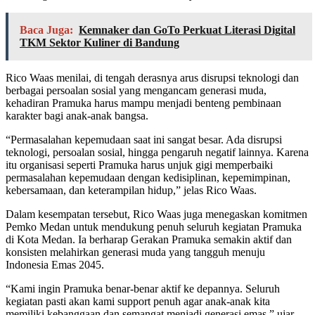
Baca Juga:
Kemnaker dan GoTo Perkuat Literasi Digital
TKM Sektor Kuliner di Bandung
Rico Waas menilai, di tengah derasnya arus disrupsi teknologi dan
berbagai persoalan sosial yang mengancam generasi muda,
kehadiran Pramuka harus mampu menjadi benteng pembinaan
karakter bagi anak-anak bangsa.
“Permasalahan kepemudaan saat ini sangat besar. Ada disrupsi
teknologi, persoalan sosial, hingga pengaruh negatif lainnya. Karena
itu organisasi seperti Pramuka harus unjuk gigi memperbaiki
permasalahan kepemudaan dengan kedisiplinan, kepemimpinan,
kebersamaan, dan keterampilan hidup,” jelas Rico Waas.
Dalam kesempatan tersebut, Rico Waas juga menegaskan komitmen
Pemko Medan untuk mendukung penuh seluruh kegiatan Pramuka
di Kota Medan. Ia berharap Gerakan Pramuka semakin aktif dan
konsisten melahirkan generasi muda yang tangguh menuju
Indonesia Emas 2045.
“Kami ingin Pramuka benar-benar aktif ke depannya. Seluruh
kegiatan pasti akan kami support penuh agar anak-anak kita
memiliki kebanggaan dan semangat menjadi generasi emas,” ujar