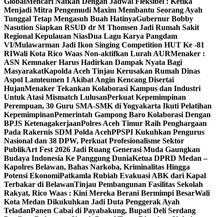
Global
Mencari Nafkah Dengan Jadwal Fleksibel : Ketika
Menjadi Mitra Pengemudi Maxim Membantu Seorang Ayah
Tunggal Tetap Mengasuh Buah Hatinya
Gubernur Bobby
Nasution Siapkan RSUD dr M Thomsen Jadi Rumah Sakit
Regional Kepulauan Nias
Dua Lagu Karya Pangdam
VI/Mulawarman Jadi Ikon Singing Competition HUT Ke -81
RI
Wali Kota Rico Waas Non-aktifkan Lurah AUR
Menaker :
ASN Kemnaker Harus Hadirkan Dampak Nyata Bagi
Masyarakat
Kapolda Aceh Tinjau Kerusakan Rumah Dinas
Aspol Lamteumen I Akibat Angin Kencang Disertai
Hujan
Menaker Tekankan Kolaborasi Kampus dan Industri
Untuk Atasi Mismatch Lulusan
Perkuat Kepemimpinan
Perempuan, 30 Guru SMA-SMK di Yogyakarta Ikuti Pelatihan
Kepemimpinan
Pemerintah Gampong Baro Kolaborasi Dengan
BPJS Ketenagakerjaan
Polres Aceh Timur Raih Penghargaan
Pada Rakernis SDM Polda Aceh
PPSPI Kukuhkan Pengurus
Nasional dan 38 DPW, Perkuat Profesionalisme Sektor
Publik
Art Fest 2026 Jadi Ruang Generasi Muda Gaungkan
Budaya Indonesia Ke Panggung Dunia
Ketua DPRD Medan –
Kapolres Belawan, Bahas Narkoba, Kriminalitas Hingga
Potensi Ekonomi
Patkamla Rubiah Evakuasi ABK dari Kapal
Terbakar di Belawan
Tinjau Pembangunan Fasilitas Sekolah
Rakyat, Rico Waas : Kini Mereka Berani Bermimpi Besar
Wali
Kota Medan Dikukuhkan Jadi Duta Penggerak Ayah
Teladan
Panen Cabai di Payabakung, Bupati Deli Serdang