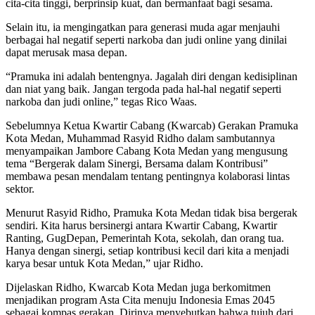
cita-cita tinggi, berprinsip kuat, dan bermanfaat bagi sesama.
Selain itu, ia mengingatkan para generasi muda agar menjauhi
berbagai hal negatif seperti narkoba dan judi online yang dinilai
dapat merusak masa depan.
“Pramuka ini adalah bentengnya. Jagalah diri dengan kedisiplinan
dan niat yang baik. Jangan tergoda pada hal-hal negatif seperti
narkoba dan judi online,” tegas Rico Waas.
Sebelumnya Ketua Kwartir Cabang (Kwarcab) Gerakan Pramuka
Kota Medan, Muhammad Rasyid Ridho dalam sambutannya
menyampaikan Jambore Cabang Kota Medan yang mengusung
tema “Bergerak dalam Sinergi, Bersama dalam Kontribusi”
membawa pesan mendalam tentang pentingnya kolaborasi lintas
sektor.
Menurut Rasyid Ridho, Pramuka Kota Medan tidak bisa bergerak
sendiri. Kita harus bersinergi antara Kwartir Cabang, Kwartir
Ranting, GugDepan, Pemerintah Kota, sekolah, dan orang tua.
Hanya dengan sinergi, setiap kontribusi kecil dari kita a menjadi
karya besar untuk Kota Medan,” ujar Ridho.
Dijelaskan Ridho, Kwarcab Kota Medan juga berkomitmen
menjadikan program Asta Cita menuju Indonesia Emas 2045
sebagai kompas gerakan. Dirinya menyebutkan bahwa tujuh dari