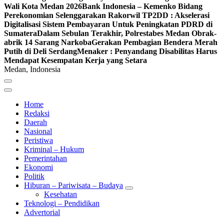
Wali Kota Medan 2026
Bank Indonesia – Kemenko Bidang
Perekonomian Selenggarakan Rakorwil TP2DD : Akselerasi
Digitalisasi Sistem Pembayaran Untuk Peningkatan PDRD di
Sumatera
Dalam Sebulan Terakhir, Polrestabes Medan Obrak-
abrik 14 Sarang Narkoba
Gerakan Pembagian Bendera Merah
Putih di Deli Serdang
Menaker : Penyandang Disabilitas Harus
Mendapat Kesempatan Kerja yang Setara
Medan, Indonesia
Home
Redaksi
Daerah
Nasional
Peristiwa
Kriminal – Hukum
Pemerintahan
Ekonomi
Politik
Hiburan – Pariwisata – Budaya
Kesehatan
Teknologi – Pendidikan
Advertorial