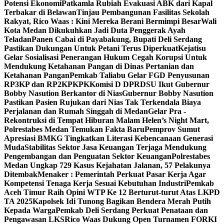
Potensi Ekonomi
Patkamla Rubiah Evakuasi ABK dari Kapal
Terbakar di Belawan
Tinjau Pembangunan Fasilitas Sekolah
Rakyat, Rico Waas : Kini Mereka Berani Bermimpi Besar
Wali
Kota Medan Dikukuhkan Jadi Duta Penggerak Ayah
Teladan
Panen Cabai di Payabakung, Bupati Deli Serdang
Pastikan Dukungan Untuk Petani Terus Diperkuat
Kejatisu
Gelar Sosialisasi Penerangan Hukum Cegah Korupsi Untuk
Mendukung Ketahanan Pangan di Dinas Pertanian dan
Ketahanan Pangan
Pemkab Taliabu Gelar FGD Penyusunan
RP3KP dan RP2KPKPK
Komisi D DPRDSU Ikut Gubernur
Bobby Nasution Berkantor di Nias
Gubernur Bobby Nasution
Pastikan Pasien Rujukan dari Nias Tak Terkendala Biaya
Perjalanan dan Rumah Singgah di Medan
Gelar Pra -
Rekontruksi di Tempat Hiburan Malam Helen’s Night Mart,
Polrestabes Medan Temukan Fakta Baru
Pemprov Sumut
Apresiasi BMKG Tingkatkan Literasi Kebencanaan Generasi
Muda
Stabilitas Sektor Jasa Keuangan Terjaga Mendukung
Pengembangan dan Penguatan Sektor Keuangan
Polrestabes
Medan Ungkap 729 Kasus Kejahatan Jalanan, 57 Pelakunya
Ditembak
Menaker : Pemerintah Perkuat Pasar Kerja Agar
Kompetensi Tenaga Kerja Sesuai Kebutuhan Industri
Pemkab
Aceh Timur Raih Opini WTP Ke 12 Berturut-turut Atas LKPD
TA 2025
Kapolsek Idi Tunong Bagikan Bendera Merah Putih
Kepada Warga
Pemkab Deli Serdang Perkuat Penataan dan
Pengawasan LKS
Rico Waas Dukung Open Turnamen FORKI