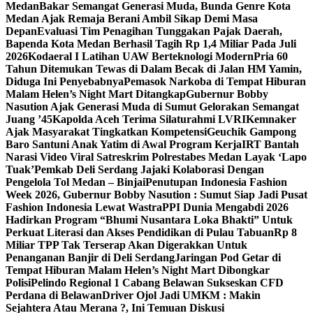
Medan
Bakar Semangat Generasi Muda, Bunda Genre Kota
Medan Ajak Remaja Berani Ambil Sikap Demi Masa
Depan
Evaluasi Tim Penagihan Tunggakan Pajak Daerah,
Bapenda Kota Medan Berhasil Tagih Rp 1,4 Miliar Pada Juli
2026
Kodaeral I Latihan UAW Berteknologi Modern
Pria 60
Tahun Ditemukan Tewas di Dalam Becak di Jalan HM Yamin,
Diduga Ini Penyebabnya
Pemasok Narkoba di Tempat Hiburan
Malam Helen’s Night Mart Ditangkap
Gubernur Bobby
Nasution Ajak Generasi Muda di Sumut Gelorakan Semangat
Juang ’45
Kapolda Aceh Terima Silaturahmi LVRI
Kemnaker
Ajak Masyarakat Tingkatkan Kompetensi
Geuchik Gampong
Baro Santuni Anak Yatim di Awal Program Kerja
IRT Bantah
Narasi Video Viral Satreskrim Polrestabes Medan Layak ‘Lapo
Tuak’
Pemkab Deli Serdang Jajaki Kolaborasi Dengan
Pengelola Tol Medan – Binjai
Penutupan Indonesia Fashion
Week 2026, Gubernur Bobby Nasution : Sumut Siap Jadi Pusat
Fashion Indonesia Lewat Wastra
PPI Dunia Mengabdi 2026
Hadirkan Program “Bhumi Nusantara Loka Bhakti” Untuk
Perkuat Literasi dan Akses Pendidikan di Pulau Tabuan
Rp 8
Miliar TPP Tak Terserap Akan Digerakkan Untuk
Penanganan Banjir di Deli Serdang
Jaringan Pod Getar di
Tempat Hiburan Malam Helen’s Night Mart Dibongkar
Polisi
Pelindo Regional 1 Cabang Belawan Sukseskan CFD
Perdana di Belawan
Driver Ojol Jadi UMKM : Makin
Sejahtera Atau Merana ?, Ini Temuan Diskusi