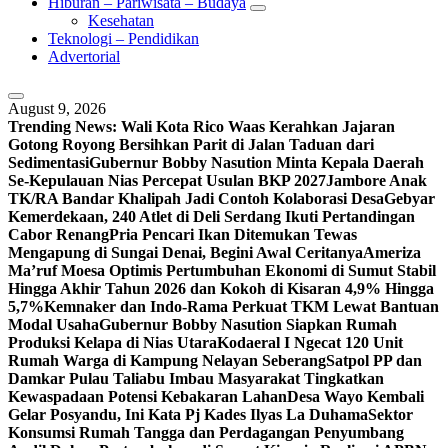
Hiburan – Pariwisata – Budaya
Kesehatan
Teknologi – Pendidikan
Advertorial
August 9, 2026
Trending News:
Wali Kota Rico Waas Kerahkan Jajaran
Gotong Royong Bersihkan Parit di Jalan Taduan dari
Sedimentasi
Gubernur Bobby Nasution Minta Kepala Daerah
Se-Kepulauan Nias Percepat Usulan BKP 2027
Jambore Anak
TK/RA Bandar Khalipah Jadi Contoh Kolaborasi Desa
Gebyar
Kemerdekaan, 240 Atlet di Deli Serdang Ikuti Pertandingan
Cabor Renang
Pria Pencari Ikan Ditemukan Tewas
Mengapung di Sungai Denai, Begini Awal Ceritanya‎
Ameriza
Ma’ruf Moesa‎ Optimis Pertumbuhan Ekonomi di Sumut Stabil
Hingga Akhir Tahun 2026 dan Kokoh di Kisaran 4,9% Hingga
5,7%
Kemnaker dan Indo-Rama Perkuat TKM Lewat Bantuan
Modal Usaha
Gubernur Bobby Nasution Siapkan Rumah
Produksi Kelapa di Nias Utara
Kodaeral I Ngecat 120 Unit
Rumah Warga di Kampung Nelayan Seberang
Satpol PP dan
Damkar Pulau Taliabu Imbau Masyarakat Tingkatkan
Kewaspadaan Potensi Kebakaran Lahan
Desa Wayo Kembali
Gelar Posyandu, Ini Kata Pj Kades Ilyas La Duhama
Sektor
Konsumsi Rumah Tangga dan Perdagangan Penyumbang