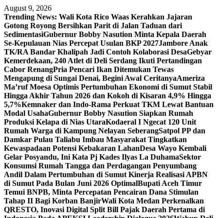
Skip
August 9, 2026
to
Trending News:
Wali Kota Rico Waas Kerahkan Jajaran
content
Gotong Royong Bersihkan Parit di Jalan Taduan dari
Sedimentasi
Gubernur Bobby Nasution Minta Kepala Daerah
Se-Kepulauan Nias Percepat Usulan BKP 2027
Jambore Anak
TK/RA Bandar Khalipah Jadi Contoh Kolaborasi Desa
Gebyar
Kemerdekaan, 240 Atlet di Deli Serdang Ikuti Pertandingan
Cabor Renang
Pria Pencari Ikan Ditemukan Tewas
Mengapung di Sungai Denai, Begini Awal Ceritanya‎
Ameriza
Ma’ruf Moesa‎ Optimis Pertumbuhan Ekonomi di Sumut Stabil
Hingga Akhir Tahun 2026 dan Kokoh di Kisaran 4,9% Hingga
5,7%
Kemnaker dan Indo-Rama Perkuat TKM Lewat Bantuan
Modal Usaha
Gubernur Bobby Nasution Siapkan Rumah
Produksi Kelapa di Nias Utara
Kodaeral I Ngecat 120 Unit
Rumah Warga di Kampung Nelayan Seberang
Satpol PP dan
Damkar Pulau Taliabu Imbau Masyarakat Tingkatkan
Kewaspadaan Potensi Kebakaran Lahan
Desa Wayo Kembali
Gelar Posyandu, Ini Kata Pj Kades Ilyas La Duhama
Sektor
Konsumsi Rumah Tangga dan Perdagangan Penyumbang
Andil Dalam Pertumbuhan di Sumut ‎
Kinerja Realisasi APBN
di Sumut Pada Bulan Juni 2026 Optimal‎‎
Bupati Aceh Timur
Temui BNPB, Minta Percepatan Pencairan Dana Stimulan
Tahap II Bagi Korban Banjir
Wali Kota Medan Perkenalkan
QRESTO, Inovasi Digital Split Bill Pajak Daerah Pertama di