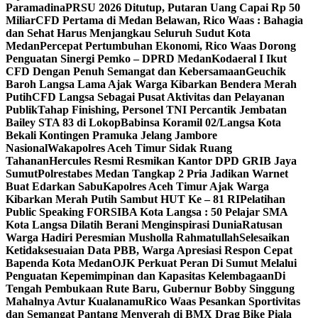
Paramadina
PRSU 2026 Ditutup, Putaran Uang Capai Rp 50
Miliar
CFD Pertama di Medan Belawan, Rico Waas : Bahagia
dan Sehat Harus Menjangkau Seluruh Sudut Kota
Medan
Percepat Pertumbuhan Ekonomi, Rico Waas Dorong
Penguatan Sinergi Pemko – DPRD Medan
Kodaeral I Ikut
CFD Dengan Penuh Semangat dan Kebersamaan
Geuchik
Baroh Langsa Lama Ajak Warga Kibarkan Bendera Merah
Putih
CFD Langsa Sebagai Pusat Aktivitas dan Pelayanan
Publik
Tahap Finishing, Personel TNI Percantik Jembatan
Bailey STA 83 di Lokop
Babinsa Koramil 02/Langsa Kota
Bekali Kontingen Pramuka Jelang Jambore
Nasional
Wakapolres Aceh Timur Sidak Ruang
Tahanan
Hercules Resmi Resmikan Kantor DPD GRIB Jaya
Sumut
Polrestabes Medan Tangkap 2 Pria Jadikan Warnet
Buat Edarkan Sabu
Kapolres Aceh Timur Ajak Warga
Kibarkan Merah Putih Sambut HUT Ke – 81 RI
Pelatihan
Public Speaking FORSIBA Kota Langsa : 50 Pelajar SMA
Kota Langsa Dilatih Berani Menginspirasi Dunia
Ratusan
Warga Hadiri Peresmian Musholla Rahmatullah
Selesaikan
Ketidaksesuaian Data PBB, Warga Apresiasi Respon Cepat
Bapenda Kota Medan
OJK Perkuat Peran Di Sumut Melalui
Penguatan Kepemimpinan dan Kapasitas Kelembagaan
Di
Tengah Pembukaan Rute Baru, Gubernur Bobby Singgung
Mahalnya Avtur Kualanamu
Rico Waas Pesankan Sportivitas
dan Semangat Pantang Menyerah di BMX Drag Bike Piala