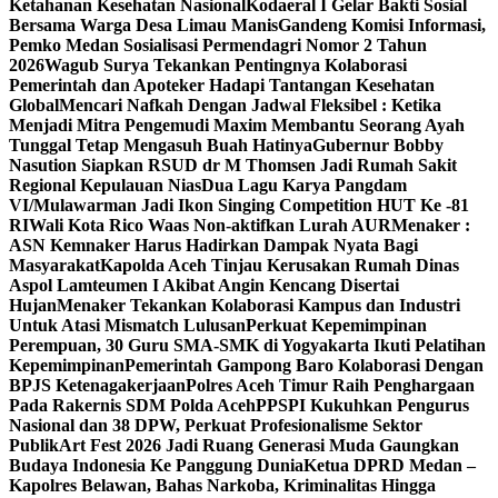
Ketahanan Kesehatan Nasional
Kodaeral I Gelar Bakti Sosial
Bersama Warga Desa Limau Manis
Gandeng Komisi Informasi,
Pemko Medan Sosialisasi Permendagri Nomor 2 Tahun
2026
Wagub Surya Tekankan Pentingnya Kolaborasi
Pemerintah dan Apoteker Hadapi Tantangan Kesehatan
Global
Mencari Nafkah Dengan Jadwal Fleksibel : Ketika
Menjadi Mitra Pengemudi Maxim Membantu Seorang Ayah
Tunggal Tetap Mengasuh Buah Hatinya
Gubernur Bobby
Nasution Siapkan RSUD dr M Thomsen Jadi Rumah Sakit
Regional Kepulauan Nias
Dua Lagu Karya Pangdam
VI/Mulawarman Jadi Ikon Singing Competition HUT Ke -81
RI
Wali Kota Rico Waas Non-aktifkan Lurah AUR
Menaker :
ASN Kemnaker Harus Hadirkan Dampak Nyata Bagi
Masyarakat
Kapolda Aceh Tinjau Kerusakan Rumah Dinas
Aspol Lamteumen I Akibat Angin Kencang Disertai
Hujan
Menaker Tekankan Kolaborasi Kampus dan Industri
Untuk Atasi Mismatch Lulusan
Perkuat Kepemimpinan
Perempuan, 30 Guru SMA-SMK di Yogyakarta Ikuti Pelatihan
Kepemimpinan
Pemerintah Gampong Baro Kolaborasi Dengan
BPJS Ketenagakerjaan
Polres Aceh Timur Raih Penghargaan
Pada Rakernis SDM Polda Aceh
PPSPI Kukuhkan Pengurus
Nasional dan 38 DPW, Perkuat Profesionalisme Sektor
Publik
Art Fest 2026 Jadi Ruang Generasi Muda Gaungkan
Budaya Indonesia Ke Panggung Dunia
Ketua DPRD Medan –
Kapolres Belawan, Bahas Narkoba, Kriminalitas Hingga