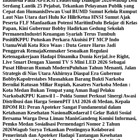
Indonesia Pada APEKSI Leadership Dialogue 2026
Wabup Deli
Serdang Lantik 25 Pejabat, Tekankan Pelayanan Publik yang
Cepat dan Humanis
Dewan Usul BUMD Sumut Kelola Rumput
Laut Nias Utara dari Hulu Ke Hilir
Ketua HNSI Sumut Ajak
Peserta FLF Manfaatkan Potensi Maritim
Dulu Belajar di Kelas
Papan, Kini Gubernur Bobby Hadirkan Gedung Sekolah
Permanen
Industri Keuangan Syariah Terus Tumbuh
Positif
KPPU Putuskan Perkara Akuisisi PT MCP Indo
Utama
Wali Kota Rico Waas : Duta Genre Harus Jadi
Penggerak Remaja
Kemnaker Sesuaikan Regulasi
Ketenagakerjaan Hadapi Dinamika Dunia Kerja
Live Right,
Live Smart Dengan Xiaomi TV S Mini LED 2026 Sebagai
Pusat Hiburan Rumah Modern
Puluhan Tahun Menanti, Jalan
Strategis di Nias Utara Akhirnya Diaspal Era Gubernur
Bobby
Kapolrestabes Musnahkan Barang Bukti Narkoba
Bernilai Ratusan Miliar Rupiah, Kasatres Narkoba Medan :
Kota Medan Bukan Tempat yang Aman Bagi Pelaku
Narkoba
KPPU Kanwil I – Polda Sumut Perkuat Sinergi Awasi
Distribusi dan Harga Semen
PIT IAI 2026 di Medan, Kepala
BPOM RI: Peran Apoteker Sangat Fundamental dalam
Ketahanan Kesehatan Nasional
Kodaeral I Gelar Bakti Sosial
Bersama Warga Desa Limau Manis
Gandeng Komisi Informasi,
Pemko Medan Sosialisasi Permendagri Nomor 2 Tahun
2026
Wagub Surya Tekankan Pentingnya Kolaborasi
Pemerintah dan Apoteker Hadapi Tantangan Kesehatan