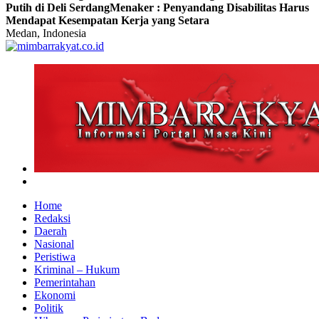
Putih di Deli Serdang
Menaker : Penyandang Disabilitas Harus
Mendapat Kesempatan Kerja yang Setara
Medan, Indonesia
Home
Redaksi
Daerah
Nasional
Peristiwa
Kriminal – Hukum
Pemerintahan
Ekonomi
Politik