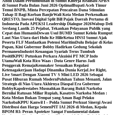
Andil Dalam Pertumbuhan di Sumut ‎
Kinerja Realisasi APBN
di Sumut Pada Bulan Juni 2026 Optimal‎‎
Bupati Aceh Timur
Temui BNPB, Minta Percepatan Pencairan Dana Stimulan
Tahap II Bagi Korban Banjir
Wali Kota Medan Perkenalkan
QRESTO, Inovasi Digital Split Bill Pajak Daerah Pertama di
Indonesia Pada APEKSI Leadership Dialogue 2026
Wabup Deli
Serdang Lantik 25 Pejabat, Tekankan Pelayanan Publik yang
Cepat dan Humanis
Dewan Usul BUMD Sumut Kelola Rumput
Laut Nias Utara dari Hulu Ke Hilir
Ketua HNSI Sumut Ajak
Peserta FLF Manfaatkan Potensi Maritim
Dulu Belajar di Kelas
Papan, Kini Gubernur Bobby Hadirkan Gedung Sekolah
Permanen
Industri Keuangan Syariah Terus Tumbuh
Positif
KPPU Putuskan Perkara Akuisisi PT MCP Indo
Utama
Wali Kota Rico Waas : Duta Genre Harus Jadi
Penggerak Remaja
Kemnaker Sesuaikan Regulasi
Ketenagakerjaan Hadapi Dinamika Dunia Kerja
Live Right,
Live Smart Dengan Xiaomi TV S Mini LED 2026 Sebagai
Pusat Hiburan Rumah Modern
Puluhan Tahun Menanti, Jalan
Strategis di Nias Utara Akhirnya Diaspal Era Gubernur
Bobby
Kapolrestabes Musnahkan Barang Bukti Narkoba
Bernilai Ratusan Miliar Rupiah, Kasatres Narkoba Medan :
Kota Medan Bukan Tempat yang Aman Bagi Pelaku
Narkoba
KPPU Kanwil I – Polda Sumut Perkuat Sinergi Awasi
Distribusi dan Harga Semen
PIT IAI 2026 di Medan, Kepala
BPOM RI: Peran Apoteker Sangat Fundamental dalam