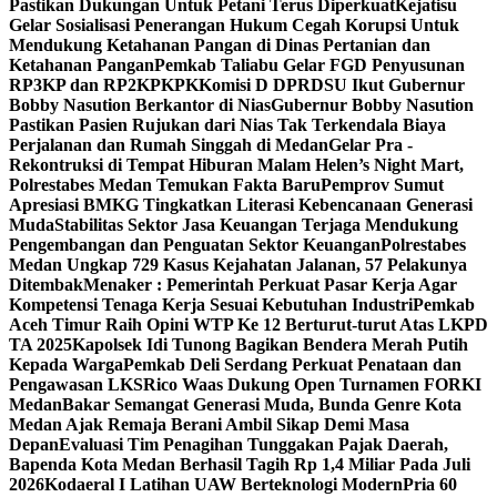
Pastikan Dukungan Untuk Petani Terus Diperkuat
Kejatisu
Gelar Sosialisasi Penerangan Hukum Cegah Korupsi Untuk
Mendukung Ketahanan Pangan di Dinas Pertanian dan
Ketahanan Pangan
Pemkab Taliabu Gelar FGD Penyusunan
RP3KP dan RP2KPKPK
Komisi D DPRDSU Ikut Gubernur
Bobby Nasution Berkantor di Nias
Gubernur Bobby Nasution
Pastikan Pasien Rujukan dari Nias Tak Terkendala Biaya
Perjalanan dan Rumah Singgah di Medan
Gelar Pra -
Rekontruksi di Tempat Hiburan Malam Helen’s Night Mart,
Polrestabes Medan Temukan Fakta Baru
Pemprov Sumut
Apresiasi BMKG Tingkatkan Literasi Kebencanaan Generasi
Muda
Stabilitas Sektor Jasa Keuangan Terjaga Mendukung
Pengembangan dan Penguatan Sektor Keuangan
Polrestabes
Medan Ungkap 729 Kasus Kejahatan Jalanan, 57 Pelakunya
Ditembak
Menaker : Pemerintah Perkuat Pasar Kerja Agar
Kompetensi Tenaga Kerja Sesuai Kebutuhan Industri
Pemkab
Aceh Timur Raih Opini WTP Ke 12 Berturut-turut Atas LKPD
TA 2025
Kapolsek Idi Tunong Bagikan Bendera Merah Putih
Kepada Warga
Pemkab Deli Serdang Perkuat Penataan dan
Pengawasan LKS
Rico Waas Dukung Open Turnamen FORKI
Medan
Bakar Semangat Generasi Muda, Bunda Genre Kota
Medan Ajak Remaja Berani Ambil Sikap Demi Masa
Depan
Evaluasi Tim Penagihan Tunggakan Pajak Daerah,
Bapenda Kota Medan Berhasil Tagih Rp 1,4 Miliar Pada Juli
2026
Kodaeral I Latihan UAW Berteknologi Modern
Pria 60