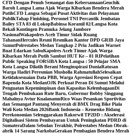
CFD Dengan Penuh Semangat dan Kebersamaan
Geuchik
Baroh Langsa Lama Ajak Warga Kibarkan Bendera Merah
Putih
CFD Langsa Sebagai Pusat Aktivitas dan Pelayanan
Publik
Tahap Finishing, Personel TNI Percantik Jembatan
Bailey STA 83 di Lokop
Babinsa Koramil 02/Langsa Kota
Bekali Kontingen Pramuka Jelang Jambore
Nasional
Wakapolres Aceh Timur Sidak Ruang
Tahanan
Hercules Resmi Resmikan Kantor DPD GRIB Jaya
Sumut
Polrestabes Medan Tangkap 2 Pria Jadikan Warnet
Buat Edarkan Sabu
Kapolres Aceh Timur Ajak Warga
Kibarkan Merah Putih Sambut HUT Ke – 81 RI
Pelatihan
Public Speaking FORSIBA Kota Langsa : 50 Pelajar SMA
Kota Langsa Dilatih Berani Menginspirasi Dunia
Ratusan
Warga Hadiri Peresmian Musholla Rahmatullah
Selesaikan
Ketidaksesuaian Data PBB, Warga Apresiasi Respon Cepat
Bapenda Kota Medan
OJK Perkuat Peran Di Sumut Melalui
Penguatan Kepemimpinan dan Kapasitas Kelembagaan
Di
Tengah Pembukaan Rute Baru, Gubernur Bobby Singgung
Mahalnya Avtur Kualanamu
Rico Waas Pesankan Sportivitas
dan Semangat Pantang Menyerah di BMX Drag Bike Piala
Wali Kota Medan 2026
Bank Indonesia – Kemenko Bidang
Perekonomian Selenggarakan Rakorwil TP2DD : Akselerasi
Digitalisasi Sistem Pembayaran Untuk Peningkatan PDRD di
Sumatera
Dalam Sebulan Terakhir, Polrestabes Medan Obrak-
abrik 14 Sarang Narkoba
Gerakan Pembagian Bendera Merah