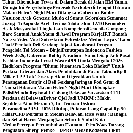
Tahun Ditemukan Tewas di Dalam Becak di Jalan HM Yamin,
Diduga Ini Penyebabnya
Pemasok Narkoba di Tempat Hiburan
Malam Helen’s Night Mart Ditangkap
Gubernur Bobby
Nasution Ajak Generasi Muda di Sumut Gelorakan Semangat
Juang ’45
Kapolda Aceh Terima Silaturahmi LVRI
Kemnaker
Ajak Masyarakat Tingkatkan Kompetensi
Geuchik Gampong
Baro Santuni Anak Yatim di Awal Program Kerja
IRT Bantah
Narasi Video Viral Satreskrim Polrestabes Medan Layak ‘Lapo
Tuak’
Pemkab Deli Serdang Jajaki Kolaborasi Dengan
Pengelola Tol Medan – Binjai
Penutupan Indonesia Fashion
Week 2026, Gubernur Bobby Nasution : Sumut Siap Jadi Pusat
Fashion Indonesia Lewat Wastra
PPI Dunia Mengabdi 2026
Hadirkan Program “Bhumi Nusantara Loka Bhakti” Untuk
Perkuat Literasi dan Akses Pendidikan di Pulau Tabuan
Rp 8
Miliar TPP Tak Terserap Akan Digerakkan Untuk
Penanganan Banjir di Deli Serdang
Jaringan Pod Getar di
Tempat Hiburan Malam Helen’s Night Mart Dibongkar
Polisi
Pelindo Regional 1 Cabang Belawan Sukseskan CFD
Perdana di Belawan
Driver Ojol Jadi UMKM : Makin
Sejahtera Atau Merana ?, Ini Temuan Diskusi
Paramadina
PRSU 2026 Ditutup, Putaran Uang Capai Rp 50
Miliar
CFD Pertama di Medan Belawan, Rico Waas : Bahagia
dan Sehat Harus Menjangkau Seluruh Sudut Kota
Medan
Percepat Pertumbuhan Ekonomi, Rico Waas Dorong
Penguatan Sinergi Pemko – DPRD Medan
Kodaeral I Ikut