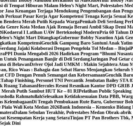
bernur Bobby Nasution Berkantor di Nias
Gubernur Bobby Nasut
si di Tempat Hiburan Malam Helen’s Night Mart, Polrestabes M
ektor Jasa Keuangan Terjaga Mendukung Pengembangan dan Peng
ah Perkuat Pasar Kerja Agar Kompetensi Tenaga Kerja Sesuai Ke
an Bendera Merah Putih Kepada Warga
Pemkab Deli Serdang Per
da Genre Kota Medan Ajak Remaja Berani Ambil Sikap Demi M
26
Kodaeral I Latihan UAW Berteknologi Modern
Pria 60 Tahun 
len’s Night Mart Ditangkap
Gubernur Bobby Nasution Ajak Gen
gkatkan Kompetensi
Geuchik Gampong Baro Santuni Anak Yatim 
Serdang Jajaki Kolaborasi Dengan Pengelola Tol Medan – Binjai
P
tra
PPI Dunia Mengabdi 2026 Hadirkan Program “Bhumi Nusantar
n Untuk Penanganan Banjir di Deli Serdang
Jaringan Pod Getar 
ana di Belawan
Driver Ojol Jadi UMKM : Makin Sejahtera Atau M
an, Rico Waas : Bahagia dan Sehat Harus Menjangkau Seluruh 
Ikut CFD Dengan Penuh Semangat dan Kebersamaan
Geuchik Bar
k
Tahap Finishing, Personel TNI Percantik Jembatan Bailey STA 8
ak Ruang Tahanan
Hercules Resmi Resmikan Kantor DPD GRIB 
n Merah Putih Sambut HUT Ke – 81 RI
Pelatihan Public Speakin
usholla Rahmatullah
Selesaikan Ketidaksesuaian Data PBB, War
as Kelembagaan
Di Tengah Pembukaan Rute Baru, Gubernur Bo
 Piala Wali Kota Medan 2026
Bank Indonesia – Kemenko Bidang 
umatera
Dalam Sebulan Terakhir, Polrestabes Medan Obrak-abrik
pat Kesempatan Kerja yang Setara
Tinjau PT Pan Brothers Tbk,
ejak Dini