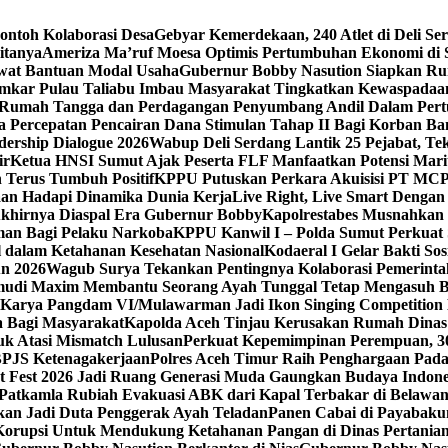
ntoh Kolaborasi Desa
Gebyar Kemerdekaan, 240 Atlet di Deli S
tanya‎
Ameriza Ma’ruf Moesa‎ Optimis Pertumbuhan Ekonomi di S
at Bantuan Modal Usaha
Gubernur Bobby Nasution Siapkan Rum
amkar Pulau Taliabu Imbau Masyarakat Tingkatkan Kewaspadaa
 Rumah Tangga dan Perdagangan Penyumbang Andil Dalam Pert
 Percepatan Pencairan Dana Stimulan Tahap II Bagi Korban Ban
dership Dialogue 2026
Wabup Deli Serdang Lantik 25 Pejabat, T
ir
Ketua HNSI Sumut Ajak Peserta FLF Manfaatkan Potensi Mari
 Terus Tumbuh Positif
KPPU Putuskan Perkara Akuisisi PT MCP
aan Hadapi Dinamika Dunia Kerja
Live Right, Live Smart Denga
 Akhirnya Diaspal Era Gubernur Bobby
Kapolrestabes Musnahkan 
man Bagi Pelaku Narkoba
KPPU Kanwil I – Polda Sumut Perkuat S
 dalam Ketahanan Kesehatan Nasional
Kodaeral I Gelar Bakti S
un 2026
Wagub Surya Tekankan Pentingnya Kolaborasi Pemerinta
gemudi Maxim Membantu Seorang Ayah Tunggal Tetap Mengasuh 
Karya Pangdam VI/Mulawarman Jadi Ikon Singing Competition
 Bagi Masyarakat
Kapolda Aceh Tinjau Kerusakan Rumah Dinas 
k Atasi Mismatch Lulusan
Perkuat Kepemimpinan Perempuan, 30
BPJS Ketenagakerjaan
Polres Aceh Timur Raih Penghargaan Pad
t Fest 2026 Jadi Ruang Generasi Muda Gaungkan Budaya Indon
Patkamla Rubiah Evakuasi ABK dari Kapal Terbakar di Belawa
an Jadi Duta Penggerak Ayah Teladan
Panen Cabai di Payabakun
h Korupsi Untuk Mendukung Ketahanan Pangan di Dinas Pertani