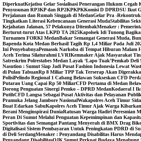
Diperkuat
Kejatisu Gelar Sosialisasi Penerangan Hukum Cega
Penyusunan RP3KP dan RP2KPKPK
Komisi D DPRDSU Ikut Gu
Perjalanan dan Rumah Singgah di Medan
Gelar Pra -Rekontruk
Tingkatkan Literasi Kebencanaan Generasi Muda
Stabilitas S
Kejahatan Jalanan, 57 Pelakunya Ditembak
Menaker : Pemerint
Berturut-turut Atas LKPD TA 2025
Kapolsek Idi Tunong Bagik
Turnamen FORKI Medan
Bakar Semangat Generasi Muda, Bun
Bapenda Kota Medan Berhasil Tagih Rp 1,4 Miliar Pada Juli 20
Ini Penyebabnya
Pemasok Narkoba di Tempat Hiburan Malam He
Aceh Terima Silaturahmi LVRI
Kemnaker Ajak Masyarakat Tin
Satreskrim Polrestabes Medan Layak ‘Lapo Tuak’
Pemkab Deli 
Nasution : Sumut Siap Jadi Pusat Fashion Indonesia Lewat Was
di Pulau Tabuan
Rp 8 Miliar TPP Tak Terserap Akan Digerakka
Polisi
Pelindo Regional 1 Cabang Belawan Sukseskan CFD Perd
Putaran Uang Capai Rp 50 Miliar
CFD Pertama di Medan Belaw
Dorong Penguatan Sinergi Pemko – DPRD Medan
Kodaeral I 
Putih
CFD Langsa Sebagai Pusat Aktivitas dan Pelayanan Publi
Pramuka Jelang Jambore Nasional
Wakapolres Aceh Timur Sid
Buat Edarkan Sabu
Kapolres Aceh Timur Ajak Warga Kibarka
Berani Menginspirasi Dunia
Ratusan Warga Hadiri Peresmian M
Peran Di Sumut Melalui Penguatan Kepemimpinan dan Kapasit
Sportivitas dan Semangat Pantang Menyerah di BMX Drag Bike
Digitalisasi Sistem Pembayaran Untuk Peningkatan PDRD di S
di Deli Serdang
Menaker : Penyandang Disabilitas Harus Menda
Penyandang Disabilitas
OJK Sumut Perkuat Budaya Menabung S