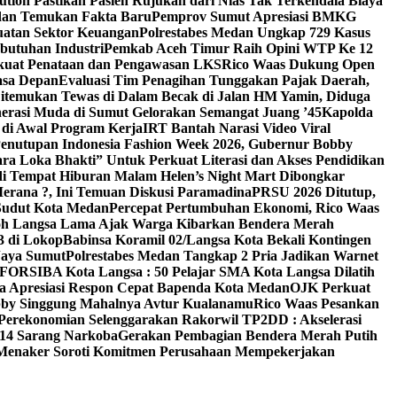
ion Pastikan Pasien Rujukan dari Nias Tak Terkendala Biaya
edan Temukan Fakta Baru
Pemprov Sumut Apresiasi BMKG
uatan Sektor Keuangan
Polrestabes Medan Ungkap 729 Kasus
butuhan Industri
Pemkab Aceh Timur Raih Opini WTP Ke 12
kuat Penataan dan Pengawasan LKS
Rico Waas Dukung Open
asa Depan
Evaluasi Tim Penagihan Tunggakan Pajak Daerah,
Ditemukan Tewas di Dalam Becak di Jalan HM Yamin, Diduga
erasi Muda di Sumut Gelorakan Semangat Juang ’45
Kapolda
di Awal Program Kerja
IRT Bantah Narasi Video Viral
enutupan Indonesia Fashion Week 2026, Gubernur Bobby
a Loka Bhakti” Untuk Perkuat Literasi dan Akses Pendidikan
di Tempat Hiburan Malam Helen’s Night Mart Dibongkar
erana ?, Ini Temuan Diskusi Paramadina
PRSU 2026 Ditutup,
Sudut Kota Medan
Percepat Pertumbuhan Ekonomi, Rico Waas
oh Langsa Lama Ajak Warga Kibarkan Bendera Merah
3 di Lokop
Babinsa Koramil 02/Langsa Kota Bekali Kontingen
Jaya Sumut
Polrestabes Medan Tangkap 2 Pria Jadikan Warnet
g FORSIBA Kota Langsa : 50 Pelajar SMA Kota Langsa Dilatih
ga Apresiasi Respon Cepat Bapenda Kota Medan
OJK Perkuat
bby Singgung Mahalnya Avtur Kualanamu
Rico Waas Pesankan
Perekonomian Selenggarakan Rakorwil TP2DD : Akselerasi
 14 Sarang Narkoba
Gerakan Pembagian Bendera Merah Putih
 Menaker Soroti Komitmen Perusahaan Mempekerjakan