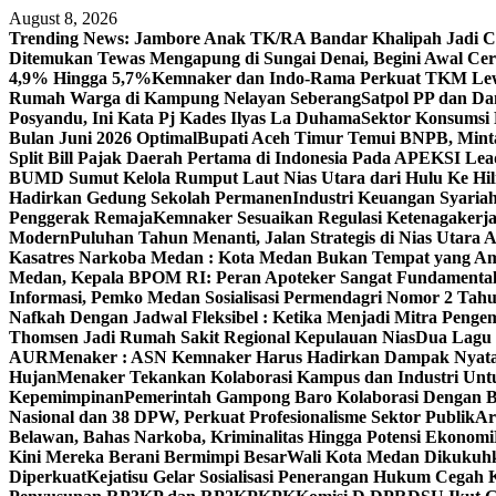
Skip
August 8, 2026
to
Trending News:
Jambore Anak TK/RA Bandar Khalipah Jadi Co
content
Ditemukan Tewas Mengapung di Sungai Denai, Begini Awal Ceri
4,9% Hingga 5,7%
Kemnaker dan Indo-Rama Perkuat TKM Lew
Rumah Warga di Kampung Nelayan Seberang
Satpol PP dan D
Posyandu, Ini Kata Pj Kades Ilyas La Duhama
Sektor Konsumsi
Bulan Juni 2026 Optimal‎‎
Bupati Aceh Timur Temui BNPB, Minta
Split Bill Pajak Daerah Pertama di Indonesia Pada APEKSI Lea
BUMD Sumut Kelola Rumput Laut Nias Utara dari Hulu Ke Hil
Hadirkan Gedung Sekolah Permanen
Industri Keuangan Syariah
Penggerak Remaja
Kemnaker Sesuaikan Regulasi Ketenagakerj
Modern
Puluhan Tahun Menanti, Jalan Strategis di Nias Utara
Kasatres Narkoba Medan : Kota Medan Bukan Tempat yang A
Medan, Kepala BPOM RI: Peran Apoteker Sangat Fundamental
Informasi, Pemko Medan Sosialisasi Permendagri Nomor 2 Tah
Nafkah Dengan Jadwal Fleksibel : Ketika Menjadi Mitra Pen
Thomsen Jadi Rumah Sakit Regional Kepulauan Nias
Dua Lagu 
AUR
Menaker : ASN Kemnaker Harus Hadirkan Dampak Nyata
Hujan
Menaker Tekankan Kolaborasi Kampus dan Industri Untu
Kepemimpinan
Pemerintah Gampong Baro Kolaborasi Dengan 
Nasional dan 38 DPW, Perkuat Profesionalisme Sektor Publik
Ar
Belawan, Bahas Narkoba, Kriminalitas Hingga Potensi Ekonomi
Kini Mereka Berani Bermimpi Besar
Wali Kota Medan Dikukuhk
Diperkuat
Kejatisu Gelar Sosialisasi Penerangan Hukum Cega