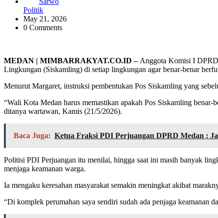
Sarwo
Politik
May 21, 2026
0 Comments
MEDAN | MIMBARRAKYAT.CO.ID –
Anggota Komisi I DPRD 
Lingkungan (Siskamling) di setiap lingkungan agar benar-benar berf
Menurut Margaret, instruksi pembentukan Pos Siskamling yang sebelu
“Wali Kota Medan harus memastikan apakah Pos Siskamling benar-benar
ditanya wartawan, Kamis (21/5/2026).
Baca Juga:
Ketua Fraksi PDI Perjuangan DPRD Medan : J
Politisi PDI Perjuangan itu menilai, hingga saat ini masih banyak l
menjaga keamanan warga.
Ia mengaku keresahan masyarakat semakin meningkat akibat maraknya 
“Di komplek perumahan saya sendiri sudah ada penjaga keamanan dan