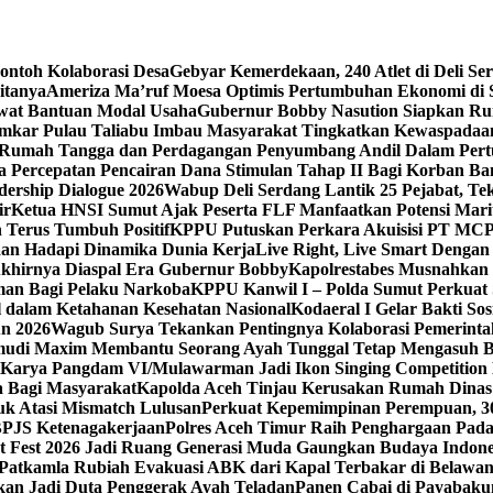
ntoh Kolaborasi Desa
Gebyar Kemerdekaan, 240 Atlet di Deli S
tanya‎
Ameriza Ma’ruf Moesa‎ Optimis Pertumbuhan Ekonomi di S
at Bantuan Modal Usaha
Gubernur Bobby Nasution Siapkan Rum
amkar Pulau Taliabu Imbau Masyarakat Tingkatkan Kewaspadaa
 Rumah Tangga dan Perdagangan Penyumbang Andil Dalam Pert
 Percepatan Pencairan Dana Stimulan Tahap II Bagi Korban Ban
dership Dialogue 2026
Wabup Deli Serdang Lantik 25 Pejabat, T
ir
Ketua HNSI Sumut Ajak Peserta FLF Manfaatkan Potensi Mari
 Terus Tumbuh Positif
KPPU Putuskan Perkara Akuisisi PT MCP
aan Hadapi Dinamika Dunia Kerja
Live Right, Live Smart Denga
 Akhirnya Diaspal Era Gubernur Bobby
Kapolrestabes Musnahkan 
man Bagi Pelaku Narkoba
KPPU Kanwil I – Polda Sumut Perkuat S
 dalam Ketahanan Kesehatan Nasional
Kodaeral I Gelar Bakti S
un 2026
Wagub Surya Tekankan Pentingnya Kolaborasi Pemerinta
gemudi Maxim Membantu Seorang Ayah Tunggal Tetap Mengasuh 
Karya Pangdam VI/Mulawarman Jadi Ikon Singing Competition
 Bagi Masyarakat
Kapolda Aceh Tinjau Kerusakan Rumah Dinas 
k Atasi Mismatch Lulusan
Perkuat Kepemimpinan Perempuan, 30
BPJS Ketenagakerjaan
Polres Aceh Timur Raih Penghargaan Pad
t Fest 2026 Jadi Ruang Generasi Muda Gaungkan Budaya Indon
Patkamla Rubiah Evakuasi ABK dari Kapal Terbakar di Belawa
an Jadi Duta Penggerak Ayah Teladan
Panen Cabai di Payabakun