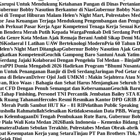
h Korupsi Untuk Mendukung Ketahanan Pangan di Dinas Pertani
bernur Bobby Nasution Berkantor di Nias
Gubernur Bobby Nasut
si di Tempat Hiburan Malam Helen’s Night Mart, Polrestabes M
ektor Jasa Keuangan Terjaga Mendukung Pengembangan dan Peng
ah Perkuat Pasar Kerja Agar Kompetensi Tenaga Kerja Sesuai Ke
an Bendera Merah Putih Kepada Warga
Pemkab Deli Serdang Per
da Genre Kota Medan Ajak Remaja Berani Ambil Sikap Demi M
26
Kodaeral I Latihan UAW Berteknologi Modern
Pria 60 Tahun 
len’s Night Mart Ditangkap
Gubernur Bobby Nasution Ajak Gen
gkatkan Kompetensi
Geuchik Gampong Baro Santuni Anak Yatim 
Serdang Jajaki Kolaborasi Dengan Pengelola Tol Medan – Binjai
P
tra
PPI Dunia Mengabdi 2026 Hadirkan Program “Bhumi Nusantar
n Untuk Penanganan Banjir di Deli Serdang
Jaringan Pod Getar 
ana di Belawan
Driver Ojol Jadi UMKM : Makin Sejahtera Atau M
an, Rico Waas : Bahagia dan Sehat Harus Menjangkau Seluruh 
Ikut CFD Dengan Penuh Semangat dan Kebersamaan
Geuchik Bar
k
Tahap Finishing, Personel TNI Percantik Jembatan Bailey STA 8
ak Ruang Tahanan
Hercules Resmi Resmikan Kantor DPD GRIB 
n Merah Putih Sambut HUT Ke – 81 RI
Pelatihan Public Speakin
usholla Rahmatullah
Selesaikan Ketidaksesuaian Data PBB, War
as Kelembagaan
Di Tengah Pembukaan Rute Baru, Gubernur Bo
 Piala Wali Kota Medan 2026
Bank Indonesia – Kemenko Bidang 
umatera
Dalam Sebulan Terakhir, Polrestabes Medan Obrak-abrik
pat Kesempatan Kerja yang Setara
Tinjau PT Pan Brothers Tbk,
ejak Dini