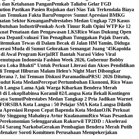
an dan Ketahanan Pangan
Pemkab Taliabu Gelar FGD
ion Pastikan Pasien Rujukan dari Nias Tak Terkendala Biaya
edan Temukan Fakta Baru
Pemprov Sumut Apresiasi BMKG
uatan Sektor Keuangan
Polrestabes Medan Ungkap 729 Kasus
butuhan Industri
Pemkab Aceh Timur Raih Opini WTP Ke 12
kuat Penataan dan Pengawasan LKS
Rico Waas Dukung Open
asa Depan
Evaluasi Tim Penagihan Tunggakan Pajak Daerah,
Ditemukan Tewas di Dalam Becak di Jalan HM Yamin, Diduga
erasi Muda di Sumut Gelorakan Semangat Juang ’45
Kapolda
di Awal Program Kerja
IRT Bantah Narasi Video Viral
enutupan Indonesia Fashion Week 2026, Gubernur Bobby
a Loka Bhakti” Untuk Perkuat Literasi dan Akses Pendidikan
di Tempat Hiburan Malam Helen’s Night Mart Dibongkar
erana ?, Ini Temuan Diskusi Paramadina
PRSU 2026 Ditutup,
Sudut Kota Medan
Percepat Pertumbuhan Ekonomi, Rico Waas
oh Langsa Lama Ajak Warga Kibarkan Bendera Merah
3 di Lokop
Babinsa Koramil 02/Langsa Kota Bekali Kontingen
Jaya Sumut
Polrestabes Medan Tangkap 2 Pria Jadikan Warnet
g FORSIBA Kota Langsa : 50 Pelajar SMA Kota Langsa Dilatih
ga Apresiasi Respon Cepat Bapenda Kota Medan
OJK Perkuat
bby Singgung Mahalnya Avtur Kualanamu
Rico Waas Pesankan
Perekonomian Selenggarakan Rakorwil TP2DD : Akselerasi
 14 Sarang Narkoba
Gerakan Pembagian Bendera Merah Putih
 Menaker Soroti Komitmen Perusahaan Mempekerjakan