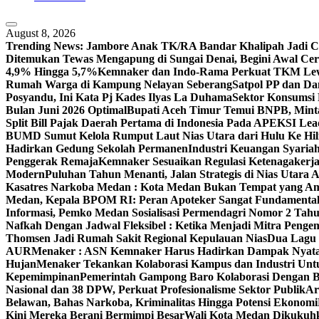
August 8, 2026
Trending News:
Jambore Anak TK/RA Bandar Khalipah Jadi Co
Ditemukan Tewas Mengapung di Sungai Denai, Begini Awal Ceri
4,9% Hingga 5,7%
Kemnaker dan Indo-Rama Perkuat TKM Lew
Rumah Warga di Kampung Nelayan Seberang
Satpol PP dan D
Posyandu, Ini Kata Pj Kades Ilyas La Duhama
Sektor Konsumsi
Bulan Juni 2026 Optimal‎‎
Bupati Aceh Timur Temui BNPB, Minta
Split Bill Pajak Daerah Pertama di Indonesia Pada APEKSI Lea
BUMD Sumut Kelola Rumput Laut Nias Utara dari Hulu Ke Hil
Hadirkan Gedung Sekolah Permanen
Industri Keuangan Syariah
Penggerak Remaja
Kemnaker Sesuaikan Regulasi Ketenagakerj
Modern
Puluhan Tahun Menanti, Jalan Strategis di Nias Utara
Kasatres Narkoba Medan : Kota Medan Bukan Tempat yang A
Medan, Kepala BPOM RI: Peran Apoteker Sangat Fundamental
Informasi, Pemko Medan Sosialisasi Permendagri Nomor 2 Tah
Nafkah Dengan Jadwal Fleksibel : Ketika Menjadi Mitra Pen
Thomsen Jadi Rumah Sakit Regional Kepulauan Nias
Dua Lagu 
AUR
Menaker : ASN Kemnaker Harus Hadirkan Dampak Nyata
Hujan
Menaker Tekankan Kolaborasi Kampus dan Industri Untu
Kepemimpinan
Pemerintah Gampong Baro Kolaborasi Dengan 
Nasional dan 38 DPW, Perkuat Profesionalisme Sektor Publik
Ar
Belawan, Bahas Narkoba, Kriminalitas Hingga Potensi Ekonomi
Kini Mereka Berani Bermimpi Besar
Wali Kota Medan Dikukuhk