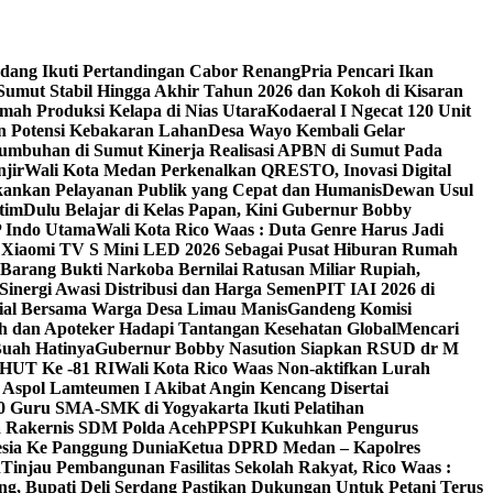
erdang Ikuti Pertandingan Cabor Renang
Pria Pencari Ikan
umut Stabil Hingga Akhir Tahun 2026 dan Kokoh di Kisaran
ah Produksi Kelapa di Nias Utara
Kodaeral I Ngecat 120 Unit
n Potensi Kebakaran Lahan
Desa Wayo Kembali Gelar
umbuhan di Sumut ‎
Kinerja Realisasi APBN di Sumut Pada
jir
Wali Kota Medan Perkenalkan QRESTO, Inovasi Digital
ekankan Pelayanan Publik yang Cepat dan Humanis
Dewan Usul
tim
Dulu Belajar di Kelas Papan, Kini Gubernur Bobby
 Indo Utama
Wali Kota Rico Waas : Duta Genre Harus Jadi
n Xiaomi TV S Mini LED 2026 Sebagai Pusat Hiburan Rumah
Barang Bukti Narkoba Bernilai Ratusan Miliar Rupiah,
inergi Awasi Distribusi dan Harga Semen
PIT IAI 2026 di
osial Bersama Warga Desa Limau Manis
Gandeng Komisi
h dan Apoteker Hadapi Tantangan Kesehatan Global
Mencari
Buah Hatinya
Gubernur Bobby Nasution Siapkan RSUD dr M
 HUT Ke -81 RI
Wali Kota Rico Waas Non-aktifkan Lurah
Aspol Lamteumen I Akibat Angin Kencang Disertai
 Guru SMA-SMK di Yogyakarta Ikuti Pelatihan
a Rakernis SDM Polda Aceh
PPSPI Kukuhkan Pengurus
esia Ke Panggung Dunia
Ketua DPRD Medan – Kapolres
n
Tinjau Pembangunan Fasilitas Sekolah Rakyat, Rico Waas :
g, Bupati Deli Serdang Pastikan Dukungan Untuk Petani Terus