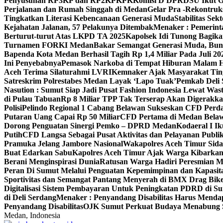
Penyusunan RP3KP dan RP2KPKPK
Komisi D DPRDSU Ikut Gu
Perjalanan dan Rumah Singgah di Medan
Gelar Pra -Rekontruk
Tingkatkan Literasi Kebencanaan Generasi Muda
Stabilitas S
Kejahatan Jalanan, 57 Pelakunya Ditembak
Menaker : Pemerint
Berturut-turut Atas LKPD TA 2025
Kapolsek Idi Tunong Bagik
Turnamen FORKI Medan
Bakar Semangat Generasi Muda, Bun
Bapenda Kota Medan Berhasil Tagih Rp 1,4 Miliar Pada Juli 20
Ini Penyebabnya
Pemasok Narkoba di Tempat Hiburan Malam He
Aceh Terima Silaturahmi LVRI
Kemnaker Ajak Masyarakat Tin
Satreskrim Polrestabes Medan Layak ‘Lapo Tuak’
Pemkab Deli 
Nasution : Sumut Siap Jadi Pusat Fashion Indonesia Lewat Was
di Pulau Tabuan
Rp 8 Miliar TPP Tak Terserap Akan Digerakka
Polisi
Pelindo Regional 1 Cabang Belawan Sukseskan CFD Perd
Putaran Uang Capai Rp 50 Miliar
CFD Pertama di Medan Belaw
Dorong Penguatan Sinergi Pemko – DPRD Medan
Kodaeral I 
Putih
CFD Langsa Sebagai Pusat Aktivitas dan Pelayanan Publi
Pramuka Jelang Jambore Nasional
Wakapolres Aceh Timur Sid
Buat Edarkan Sabu
Kapolres Aceh Timur Ajak Warga Kibarka
Berani Menginspirasi Dunia
Ratusan Warga Hadiri Peresmian M
Peran Di Sumut Melalui Penguatan Kepemimpinan dan Kapasit
Sportivitas dan Semangat Pantang Menyerah di BMX Drag Bike
Digitalisasi Sistem Pembayaran Untuk Peningkatan PDRD di S
di Deli Serdang
Menaker : Penyandang Disabilitas Harus Menda
Penyandang Disabilitas
OJK Sumut Perkuat Budaya Menabung S
Medan, Indonesia