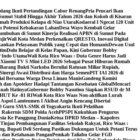
erdang Ikuti Pertandingan Cabor Renang
Pria Pencari Ikan
umut Stabil Hingga Akhir Tahun 2026 dan Kokoh di Kisaran
ah Produksi Kelapa di Nias Utara
Kodaeral I Ngecat 120 Unit
n Potensi Kebakaran Lahan
Desa Wayo Kembali Gelar
umbuhan di Sumut ‎
Kinerja Realisasi APBN di Sumut Pada
jir
Wali Kota Medan Perkenalkan QRESTO, Inovasi Digital
ekankan Pelayanan Publik yang Cepat dan Humanis
Dewan Usul
tim
Dulu Belajar di Kelas Papan, Kini Gubernur Bobby
 Indo Utama
Wali Kota Rico Waas : Duta Genre Harus Jadi
n Xiaomi TV S Mini LED 2026 Sebagai Pusat Hiburan Rumah
Barang Bukti Narkoba Bernilai Ratusan Miliar Rupiah,
inergi Awasi Distribusi dan Harga Semen
PIT IAI 2026 di
osial Bersama Warga Desa Limau Manis
Gandeng Komisi
h dan Apoteker Hadapi Tantangan Kesehatan Global
Mencari
Buah Hatinya
Gubernur Bobby Nasution Siapkan RSUD dr M
 HUT Ke -81 RI
Wali Kota Rico Waas Non-aktifkan Lurah
Aspol Lamteumen I Akibat Angin Kencang Disertai
 Guru SMA-SMK di Yogyakarta Ikuti Pelatihan
a Rakernis SDM Polda Aceh
PPSPI Kukuhkan Pengurus
esia Ke Panggung Dunia
Ketua DPRD Medan – Kapolres
n
Tinjau Pembangunan Fasilitas Sekolah Rakyat, Rico Waas :
g, Bupati Deli Serdang Pastikan Dukungan Untuk Petani Terus
an dan Ketahanan Pangan
Pemkab Taliabu Gelar FGD