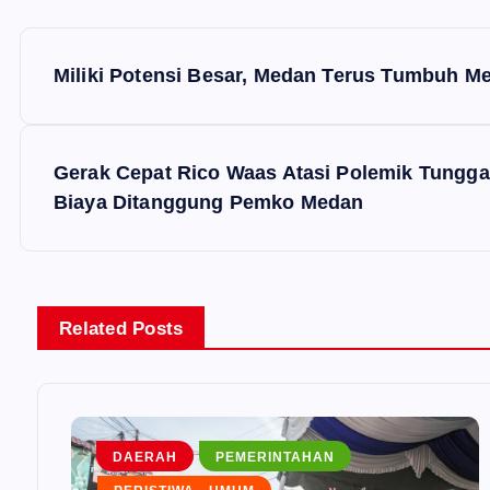
P
Miliki Potensi Besar, Medan Terus Tumbuh Me
o
s
Gerak Cepat Rico Waas Atasi Polemik Tungga
Biaya Ditanggung Pemko Medan
t
n
Related Posts
a
v
DAERAH
PEMERINTAHAN
i