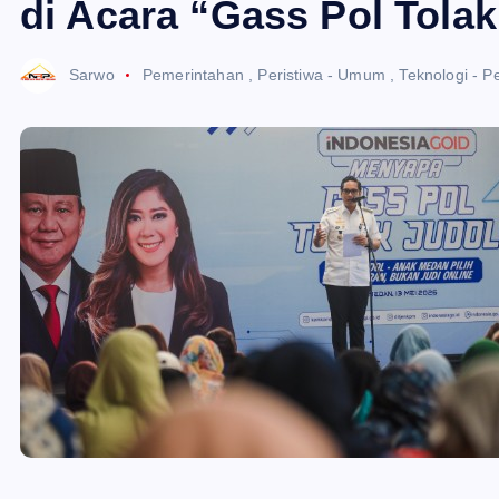
di Acara “Gass Pol Tola
Sarwo
Pemerintahan
,
Peristiwa - Umum
,
Teknologi - P