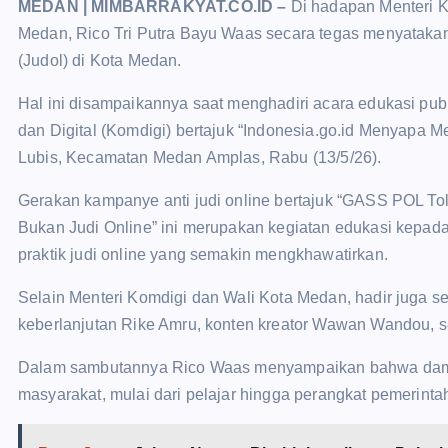
MEDAN | MIMBARRAKYAT.CO.ID –
Di hadapan Menteri K
Medan, Rico Tri Putra Bayu Waas secara tegas menyatakan
(Judol) di Kota Medan.
Hal ini disampaikannya saat menghadiri acara edukasi pu
dan Digital (Komdigi) bertajuk “Indonesia.go.id Menyapa M
Lubis, Kecamatan Medan Amplas, Rabu (13/5/26).
Gerakan kampanye anti judi online bertajuk “GASS POL Tol
Bukan Judi Online” ini merupakan kegiatan edukasi kepad
praktik judi online yang semakin mengkhawatirkan.
Selain Menteri Komdigi dan Wali Kota Medan, hadir juga sej
keberlanjutan Rike Amru, konten kreator Wawan Wandou, s
Dalam sambutannya Rico Waas menyampaikan bahwa dampak
masyarakat, mulai dari pelajar hingga perangkat pemerinta