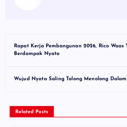
P
Rapat Kerja Pembangunan 2026, Rico Waas
o
Berdampak Nyata
s
Wujud Nyata Saling Tolong Menolong Dala
t
n
Related Posts
a