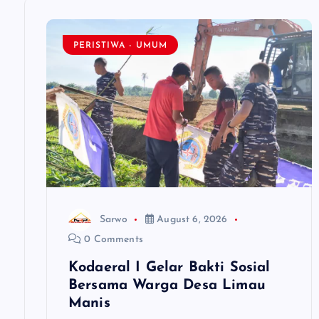
v
PERISTIWA - UMUM
i
g
a
t
i
Sarwo
August 6, 2026
0 Comments
o
Kodaeral I Gelar Bakti Sosial
Bersama Warga Desa Limau
n
Manis