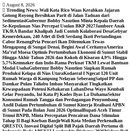
Skip
August 8, 2026
to
Trending News:
Wali Kota Rico Waas Kerahkan Jajaran
content
Gotong Royong Bersihkan Parit di Jalan Taduan dari
Sedimentasi
Gubernur Bobby Nasution Minta Kepala Daerah
Se-Kepulauan Nias Percepat Usulan BKP 2027
Jambore Anak
TK/RA Bandar Khalipah Jadi Contoh Kolaborasi Desa
Gebyar
Kemerdekaan, 240 Atlet di Deli Serdang Ikuti Pertandingan
Cabor Renang
Pria Pencari Ikan Ditemukan Tewas
Mengapung di Sungai Denai, Begini Awal Ceritanya‎
Ameriza
Ma’ruf Moesa‎ Optimis Pertumbuhan Ekonomi di Sumut Stabil
Hingga Akhir Tahun 2026 dan Kokoh di Kisaran 4,9% Hingga
5,7%
Kemnaker dan Indo-Rama Perkuat TKM Lewat Bantuan
Modal Usaha
Gubernur Bobby Nasution Siapkan Rumah
Produksi Kelapa di Nias Utara
Kodaeral I Ngecat 120 Unit
Rumah Warga di Kampung Nelayan Seberang
Satpol PP dan
Damkar Pulau Taliabu Imbau Masyarakat Tingkatkan
Kewaspadaan Potensi Kebakaran Lahan
Desa Wayo Kembali
Gelar Posyandu, Ini Kata Pj Kades Ilyas La Duhama
Sektor
Konsumsi Rumah Tangga dan Perdagangan Penyumbang
Andil Dalam Pertumbuhan di Sumut ‎
Kinerja Realisasi APBN
di Sumut Pada Bulan Juni 2026 Optimal‎‎
Bupati Aceh Timur
Temui BNPB, Minta Percepatan Pencairan Dana Stimulan
Tahap II Bagi Korban Banjir
Wali Kota Medan Perkenalkan
QRESTO, Inovasi Digital Split Bill Pajak Daerah Pertama di