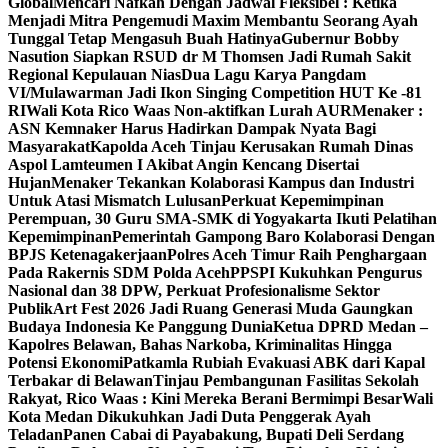
Global
Mencari Nafkah Dengan Jadwal Fleksibel : Ketika
Menjadi Mitra Pengemudi Maxim Membantu Seorang Ayah
Tunggal Tetap Mengasuh Buah Hatinya
Gubernur Bobby
Nasution Siapkan RSUD dr M Thomsen Jadi Rumah Sakit
Regional Kepulauan Nias
Dua Lagu Karya Pangdam
VI/Mulawarman Jadi Ikon Singing Competition HUT Ke -81
RI
Wali Kota Rico Waas Non-aktifkan Lurah AUR
Menaker :
ASN Kemnaker Harus Hadirkan Dampak Nyata Bagi
Masyarakat
Kapolda Aceh Tinjau Kerusakan Rumah Dinas
Aspol Lamteumen I Akibat Angin Kencang Disertai
Hujan
Menaker Tekankan Kolaborasi Kampus dan Industri
Untuk Atasi Mismatch Lulusan
Perkuat Kepemimpinan
Perempuan, 30 Guru SMA-SMK di Yogyakarta Ikuti Pelatihan
Kepemimpinan
Pemerintah Gampong Baro Kolaborasi Dengan
BPJS Ketenagakerjaan
Polres Aceh Timur Raih Penghargaan
Pada Rakernis SDM Polda Aceh
PPSPI Kukuhkan Pengurus
Nasional dan 38 DPW, Perkuat Profesionalisme Sektor
Publik
Art Fest 2026 Jadi Ruang Generasi Muda Gaungkan
Budaya Indonesia Ke Panggung Dunia
Ketua DPRD Medan –
Kapolres Belawan, Bahas Narkoba, Kriminalitas Hingga
Potensi Ekonomi
Patkamla Rubiah Evakuasi ABK dari Kapal
Terbakar di Belawan
Tinjau Pembangunan Fasilitas Sekolah
Rakyat, Rico Waas : Kini Mereka Berani Bermimpi Besar
Wali
Kota Medan Dikukuhkan Jadi Duta Penggerak Ayah
Teladan
Panen Cabai di Payabakung, Bupati Deli Serdang