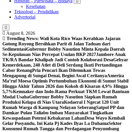
Hiburan – Pariwisata – Budaya
Kesehatan
Teknologi – Pendidikan
Advertorial
August 8, 2026
Trending News:
Wali Kota Rico Waas Kerahkan Jajaran
Gotong Royong Bersihkan Parit di Jalan Taduan dari
Sedimentasi
Gubernur Bobby Nasution Minta Kepala Daerah
Se-Kepulauan Nias Percepat Usulan BKP 2027
Jambore Anak
TK/RA Bandar Khalipah Jadi Contoh Kolaborasi Desa
Gebyar
Kemerdekaan, 240 Atlet di Deli Serdang Ikuti Pertandingan
Cabor Renang
Pria Pencari Ikan Ditemukan Tewas
Mengapung di Sungai Denai, Begini Awal Ceritanya‎
Ameriza
Ma’ruf Moesa‎ Optimis Pertumbuhan Ekonomi di Sumut Stabil
Hingga Akhir Tahun 2026 dan Kokoh di Kisaran 4,9% Hingga
5,7%
Kemnaker dan Indo-Rama Perkuat TKM Lewat Bantuan
Modal Usaha
Gubernur Bobby Nasution Siapkan Rumah
Produksi Kelapa di Nias Utara
Kodaeral I Ngecat 120 Unit
Rumah Warga di Kampung Nelayan Seberang
Satpol PP dan
Damkar Pulau Taliabu Imbau Masyarakat Tingkatkan
Kewaspadaan Potensi Kebakaran Lahan
Desa Wayo Kembali
Gelar Posyandu, Ini Kata Pj Kades Ilyas La Duhama
Sektor
Konsumsi Rumah Tangga dan Perdagangan Penyumbang