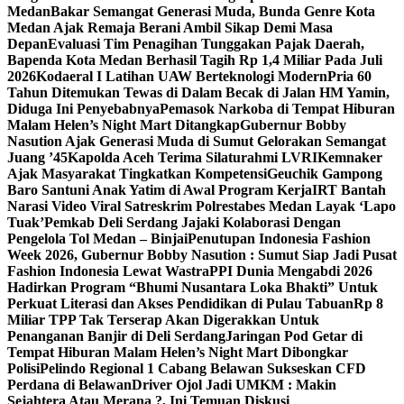
Medan
Bakar Semangat Generasi Muda, Bunda Genre Kota
Medan Ajak Remaja Berani Ambil Sikap Demi Masa
Depan
Evaluasi Tim Penagihan Tunggakan Pajak Daerah,
Bapenda Kota Medan Berhasil Tagih Rp 1,4 Miliar Pada Juli
2026
Kodaeral I Latihan UAW Berteknologi Modern
Pria 60
Tahun Ditemukan Tewas di Dalam Becak di Jalan HM Yamin,
Diduga Ini Penyebabnya
Pemasok Narkoba di Tempat Hiburan
Malam Helen’s Night Mart Ditangkap
Gubernur Bobby
Nasution Ajak Generasi Muda di Sumut Gelorakan Semangat
Juang ’45
Kapolda Aceh Terima Silaturahmi LVRI
Kemnaker
Ajak Masyarakat Tingkatkan Kompetensi
Geuchik Gampong
Baro Santuni Anak Yatim di Awal Program Kerja
IRT Bantah
Narasi Video Viral Satreskrim Polrestabes Medan Layak ‘Lapo
Tuak’
Pemkab Deli Serdang Jajaki Kolaborasi Dengan
Pengelola Tol Medan – Binjai
Penutupan Indonesia Fashion
Week 2026, Gubernur Bobby Nasution : Sumut Siap Jadi Pusat
Fashion Indonesia Lewat Wastra
PPI Dunia Mengabdi 2026
Hadirkan Program “Bhumi Nusantara Loka Bhakti” Untuk
Perkuat Literasi dan Akses Pendidikan di Pulau Tabuan
Rp 8
Miliar TPP Tak Terserap Akan Digerakkan Untuk
Penanganan Banjir di Deli Serdang
Jaringan Pod Getar di
Tempat Hiburan Malam Helen’s Night Mart Dibongkar
Polisi
Pelindo Regional 1 Cabang Belawan Sukseskan CFD
Perdana di Belawan
Driver Ojol Jadi UMKM : Makin
Sejahtera Atau Merana ?, Ini Temuan Diskusi