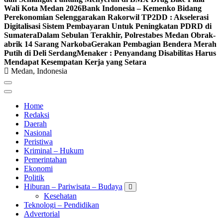
Wali Kota Medan 2026
Bank Indonesia – Kemenko Bidang
Perekonomian Selenggarakan Rakorwil TP2DD : Akselerasi
Digitalisasi Sistem Pembayaran Untuk Peningkatan PDRD di
Sumatera
Dalam Sebulan Terakhir, Polrestabes Medan Obrak-
abrik 14 Sarang Narkoba
Gerakan Pembagian Bendera Merah
Putih di Deli Serdang
Menaker : Penyandang Disabilitas Harus
Mendapat Kesempatan Kerja yang Setara
Medan, Indonesia
Home
Redaksi
Daerah
Nasional
Peristiwa
Kriminal – Hukum
Pemerintahan
Ekonomi
Politik
Hiburan – Pariwisata – Budaya
Kesehatan
Teknologi – Pendidikan
Advertorial