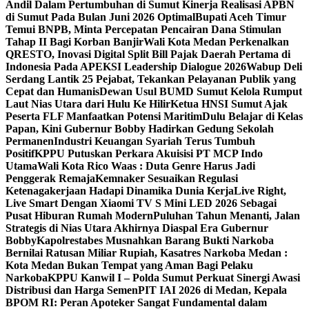
Andil Dalam Pertumbuhan di Sumut ‎
Kinerja Realisasi APBN
di Sumut Pada Bulan Juni 2026 Optimal‎‎
Bupati Aceh Timur
Temui BNPB, Minta Percepatan Pencairan Dana Stimulan
Tahap II Bagi Korban Banjir
Wali Kota Medan Perkenalkan
QRESTO, Inovasi Digital Split Bill Pajak Daerah Pertama di
Indonesia Pada APEKSI Leadership Dialogue 2026
Wabup Deli
Serdang Lantik 25 Pejabat, Tekankan Pelayanan Publik yang
Cepat dan Humanis
Dewan Usul BUMD Sumut Kelola Rumput
Laut Nias Utara dari Hulu Ke Hilir
Ketua HNSI Sumut Ajak
Peserta FLF Manfaatkan Potensi Maritim
Dulu Belajar di Kelas
Papan, Kini Gubernur Bobby Hadirkan Gedung Sekolah
Permanen
Industri Keuangan Syariah Terus Tumbuh
Positif
KPPU Putuskan Perkara Akuisisi PT MCP Indo
Utama
Wali Kota Rico Waas : Duta Genre Harus Jadi
Penggerak Remaja
Kemnaker Sesuaikan Regulasi
Ketenagakerjaan Hadapi Dinamika Dunia Kerja
Live Right,
Live Smart Dengan Xiaomi TV S Mini LED 2026 Sebagai
Pusat Hiburan Rumah Modern
Puluhan Tahun Menanti, Jalan
Strategis di Nias Utara Akhirnya Diaspal Era Gubernur
Bobby
Kapolrestabes Musnahkan Barang Bukti Narkoba
Bernilai Ratusan Miliar Rupiah, Kasatres Narkoba Medan :
Kota Medan Bukan Tempat yang Aman Bagi Pelaku
Narkoba
KPPU Kanwil I – Polda Sumut Perkuat Sinergi Awasi
Distribusi dan Harga Semen
PIT IAI 2026 di Medan, Kepala
BPOM RI: Peran Apoteker Sangat Fundamental dalam