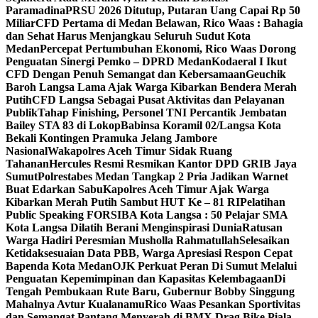
Paramadina
PRSU 2026 Ditutup, Putaran Uang Capai Rp 50
Miliar
CFD Pertama di Medan Belawan, Rico Waas : Bahagia
dan Sehat Harus Menjangkau Seluruh Sudut Kota
Medan
Percepat Pertumbuhan Ekonomi, Rico Waas Dorong
Penguatan Sinergi Pemko – DPRD Medan
Kodaeral I Ikut
CFD Dengan Penuh Semangat dan Kebersamaan
Geuchik
Baroh Langsa Lama Ajak Warga Kibarkan Bendera Merah
Putih
CFD Langsa Sebagai Pusat Aktivitas dan Pelayanan
Publik
Tahap Finishing, Personel TNI Percantik Jembatan
Bailey STA 83 di Lokop
Babinsa Koramil 02/Langsa Kota
Bekali Kontingen Pramuka Jelang Jambore
Nasional
Wakapolres Aceh Timur Sidak Ruang
Tahanan
Hercules Resmi Resmikan Kantor DPD GRIB Jaya
Sumut
Polrestabes Medan Tangkap 2 Pria Jadikan Warnet
Buat Edarkan Sabu
Kapolres Aceh Timur Ajak Warga
Kibarkan Merah Putih Sambut HUT Ke – 81 RI
Pelatihan
Public Speaking FORSIBA Kota Langsa : 50 Pelajar SMA
Kota Langsa Dilatih Berani Menginspirasi Dunia
Ratusan
Warga Hadiri Peresmian Musholla Rahmatullah
Selesaikan
Ketidaksesuaian Data PBB, Warga Apresiasi Respon Cepat
Bapenda Kota Medan
OJK Perkuat Peran Di Sumut Melalui
Penguatan Kepemimpinan dan Kapasitas Kelembagaan
Di
Tengah Pembukaan Rute Baru, Gubernur Bobby Singgung
Mahalnya Avtur Kualanamu
Rico Waas Pesankan Sportivitas
dan Semangat Pantang Menyerah di BMX Drag Bike Piala