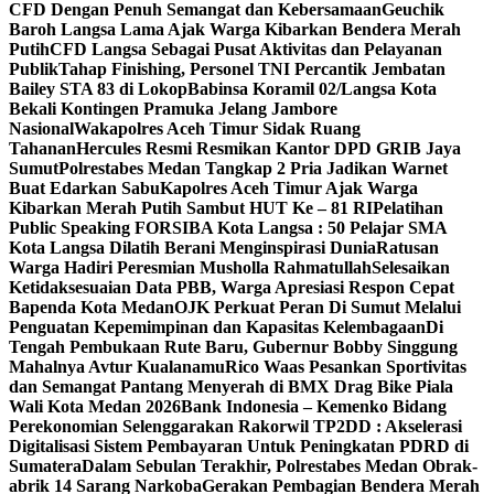
CFD Dengan Penuh Semangat dan Kebersamaan
Geuchik
Baroh Langsa Lama Ajak Warga Kibarkan Bendera Merah
Putih
CFD Langsa Sebagai Pusat Aktivitas dan Pelayanan
Publik
Tahap Finishing, Personel TNI Percantik Jembatan
Bailey STA 83 di Lokop
Babinsa Koramil 02/Langsa Kota
Bekali Kontingen Pramuka Jelang Jambore
Nasional
Wakapolres Aceh Timur Sidak Ruang
Tahanan
Hercules Resmi Resmikan Kantor DPD GRIB Jaya
Sumut
Polrestabes Medan Tangkap 2 Pria Jadikan Warnet
Buat Edarkan Sabu
Kapolres Aceh Timur Ajak Warga
Kibarkan Merah Putih Sambut HUT Ke – 81 RI
Pelatihan
Public Speaking FORSIBA Kota Langsa : 50 Pelajar SMA
Kota Langsa Dilatih Berani Menginspirasi Dunia
Ratusan
Warga Hadiri Peresmian Musholla Rahmatullah
Selesaikan
Ketidaksesuaian Data PBB, Warga Apresiasi Respon Cepat
Bapenda Kota Medan
OJK Perkuat Peran Di Sumut Melalui
Penguatan Kepemimpinan dan Kapasitas Kelembagaan
Di
Tengah Pembukaan Rute Baru, Gubernur Bobby Singgung
Mahalnya Avtur Kualanamu
Rico Waas Pesankan Sportivitas
dan Semangat Pantang Menyerah di BMX Drag Bike Piala
Wali Kota Medan 2026
Bank Indonesia – Kemenko Bidang
Perekonomian Selenggarakan Rakorwil TP2DD : Akselerasi
Digitalisasi Sistem Pembayaran Untuk Peningkatan PDRD di
Sumatera
Dalam Sebulan Terakhir, Polrestabes Medan Obrak-
abrik 14 Sarang Narkoba
Gerakan Pembagian Bendera Merah