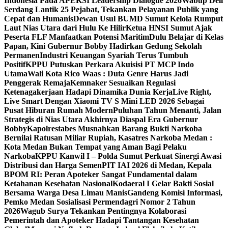
Indonesia Pada APEKSI Leadership Dialogue 2026
Wabup Deli
Serdang Lantik 25 Pejabat, Tekankan Pelayanan Publik yang
Cepat dan Humanis
Dewan Usul BUMD Sumut Kelola Rumput
Laut Nias Utara dari Hulu Ke Hilir
Ketua HNSI Sumut Ajak
Peserta FLF Manfaatkan Potensi Maritim
Dulu Belajar di Kelas
Papan, Kini Gubernur Bobby Hadirkan Gedung Sekolah
Permanen
Industri Keuangan Syariah Terus Tumbuh
Positif
KPPU Putuskan Perkara Akuisisi PT MCP Indo
Utama
Wali Kota Rico Waas : Duta Genre Harus Jadi
Penggerak Remaja
Kemnaker Sesuaikan Regulasi
Ketenagakerjaan Hadapi Dinamika Dunia Kerja
Live Right,
Live Smart Dengan Xiaomi TV S Mini LED 2026 Sebagai
Pusat Hiburan Rumah Modern
Puluhan Tahun Menanti, Jalan
Strategis di Nias Utara Akhirnya Diaspal Era Gubernur
Bobby
Kapolrestabes Musnahkan Barang Bukti Narkoba
Bernilai Ratusan Miliar Rupiah, Kasatres Narkoba Medan :
Kota Medan Bukan Tempat yang Aman Bagi Pelaku
Narkoba
KPPU Kanwil I – Polda Sumut Perkuat Sinergi Awasi
Distribusi dan Harga Semen
PIT IAI 2026 di Medan, Kepala
BPOM RI: Peran Apoteker Sangat Fundamental dalam
Ketahanan Kesehatan Nasional
Kodaeral I Gelar Bakti Sosial
Bersama Warga Desa Limau Manis
Gandeng Komisi Informasi,
Pemko Medan Sosialisasi Permendagri Nomor 2 Tahun
2026
Wagub Surya Tekankan Pentingnya Kolaborasi
Pemerintah dan Apoteker Hadapi Tantangan Kesehatan