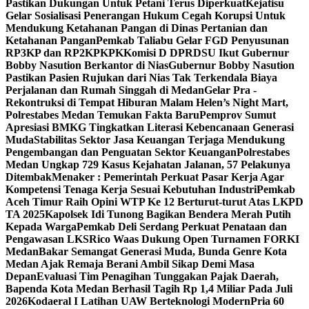
Pastikan Dukungan Untuk Petani Terus Diperkuat
Kejatisu
Gelar Sosialisasi Penerangan Hukum Cegah Korupsi Untuk
Mendukung Ketahanan Pangan di Dinas Pertanian dan
Ketahanan Pangan
Pemkab Taliabu Gelar FGD Penyusunan
RP3KP dan RP2KPKPK
Komisi D DPRDSU Ikut Gubernur
Bobby Nasution Berkantor di Nias
Gubernur Bobby Nasution
Pastikan Pasien Rujukan dari Nias Tak Terkendala Biaya
Perjalanan dan Rumah Singgah di Medan
Gelar Pra -
Rekontruksi di Tempat Hiburan Malam Helen’s Night Mart,
Polrestabes Medan Temukan Fakta Baru
Pemprov Sumut
Apresiasi BMKG Tingkatkan Literasi Kebencanaan Generasi
Muda
Stabilitas Sektor Jasa Keuangan Terjaga Mendukung
Pengembangan dan Penguatan Sektor Keuangan
Polrestabes
Medan Ungkap 729 Kasus Kejahatan Jalanan, 57 Pelakunya
Ditembak
Menaker : Pemerintah Perkuat Pasar Kerja Agar
Kompetensi Tenaga Kerja Sesuai Kebutuhan Industri
Pemkab
Aceh Timur Raih Opini WTP Ke 12 Berturut-turut Atas LKPD
TA 2025
Kapolsek Idi Tunong Bagikan Bendera Merah Putih
Kepada Warga
Pemkab Deli Serdang Perkuat Penataan dan
Pengawasan LKS
Rico Waas Dukung Open Turnamen FORKI
Medan
Bakar Semangat Generasi Muda, Bunda Genre Kota
Medan Ajak Remaja Berani Ambil Sikap Demi Masa
Depan
Evaluasi Tim Penagihan Tunggakan Pajak Daerah,
Bapenda Kota Medan Berhasil Tagih Rp 1,4 Miliar Pada Juli
2026
Kodaeral I Latihan UAW Berteknologi Modern
Pria 60