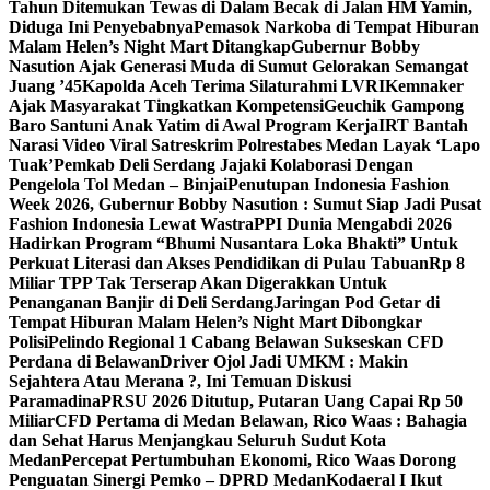
Tahun Ditemukan Tewas di Dalam Becak di Jalan HM Yamin,
Diduga Ini Penyebabnya
Pemasok Narkoba di Tempat Hiburan
Malam Helen’s Night Mart Ditangkap
Gubernur Bobby
Nasution Ajak Generasi Muda di Sumut Gelorakan Semangat
Juang ’45
Kapolda Aceh Terima Silaturahmi LVRI
Kemnaker
Ajak Masyarakat Tingkatkan Kompetensi
Geuchik Gampong
Baro Santuni Anak Yatim di Awal Program Kerja
IRT Bantah
Narasi Video Viral Satreskrim Polrestabes Medan Layak ‘Lapo
Tuak’
Pemkab Deli Serdang Jajaki Kolaborasi Dengan
Pengelola Tol Medan – Binjai
Penutupan Indonesia Fashion
Week 2026, Gubernur Bobby Nasution : Sumut Siap Jadi Pusat
Fashion Indonesia Lewat Wastra
PPI Dunia Mengabdi 2026
Hadirkan Program “Bhumi Nusantara Loka Bhakti” Untuk
Perkuat Literasi dan Akses Pendidikan di Pulau Tabuan
Rp 8
Miliar TPP Tak Terserap Akan Digerakkan Untuk
Penanganan Banjir di Deli Serdang
Jaringan Pod Getar di
Tempat Hiburan Malam Helen’s Night Mart Dibongkar
Polisi
Pelindo Regional 1 Cabang Belawan Sukseskan CFD
Perdana di Belawan
Driver Ojol Jadi UMKM : Makin
Sejahtera Atau Merana ?, Ini Temuan Diskusi
Paramadina
PRSU 2026 Ditutup, Putaran Uang Capai Rp 50
Miliar
CFD Pertama di Medan Belawan, Rico Waas : Bahagia
dan Sehat Harus Menjangkau Seluruh Sudut Kota
Medan
Percepat Pertumbuhan Ekonomi, Rico Waas Dorong
Penguatan Sinergi Pemko – DPRD Medan
Kodaeral I Ikut