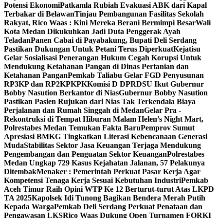
Potensi Ekonomi
Patkamla Rubiah Evakuasi ABK dari Kapal
Terbakar di Belawan
Tinjau Pembangunan Fasilitas Sekolah
Rakyat, Rico Waas : Kini Mereka Berani Bermimpi Besar
Wali
Kota Medan Dikukuhkan Jadi Duta Penggerak Ayah
Teladan
Panen Cabai di Payabakung, Bupati Deli Serdang
Pastikan Dukungan Untuk Petani Terus Diperkuat
Kejatisu
Gelar Sosialisasi Penerangan Hukum Cegah Korupsi Untuk
Mendukung Ketahanan Pangan di Dinas Pertanian dan
Ketahanan Pangan
Pemkab Taliabu Gelar FGD Penyusunan
RP3KP dan RP2KPKPK
Komisi D DPRDSU Ikut Gubernur
Bobby Nasution Berkantor di Nias
Gubernur Bobby Nasution
Pastikan Pasien Rujukan dari Nias Tak Terkendala Biaya
Perjalanan dan Rumah Singgah di Medan
Gelar Pra -
Rekontruksi di Tempat Hiburan Malam Helen’s Night Mart,
Polrestabes Medan Temukan Fakta Baru
Pemprov Sumut
Apresiasi BMKG Tingkatkan Literasi Kebencanaan Generasi
Muda
Stabilitas Sektor Jasa Keuangan Terjaga Mendukung
Pengembangan dan Penguatan Sektor Keuangan
Polrestabes
Medan Ungkap 729 Kasus Kejahatan Jalanan, 57 Pelakunya
Ditembak
Menaker : Pemerintah Perkuat Pasar Kerja Agar
Kompetensi Tenaga Kerja Sesuai Kebutuhan Industri
Pemkab
Aceh Timur Raih Opini WTP Ke 12 Berturut-turut Atas LKPD
TA 2025
Kapolsek Idi Tunong Bagikan Bendera Merah Putih
Kepada Warga
Pemkab Deli Serdang Perkuat Penataan dan
Pengawasan LKS
Rico Waas Dukung Open Turnamen FORKI