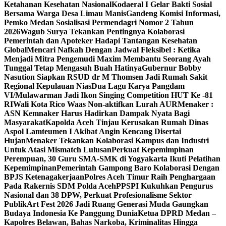
Ketahanan Kesehatan Nasional
Kodaeral I Gelar Bakti Sosial
Bersama Warga Desa Limau Manis
Gandeng Komisi Informasi,
Pemko Medan Sosialisasi Permendagri Nomor 2 Tahun
2026
Wagub Surya Tekankan Pentingnya Kolaborasi
Pemerintah dan Apoteker Hadapi Tantangan Kesehatan
Global
Mencari Nafkah Dengan Jadwal Fleksibel : Ketika
Menjadi Mitra Pengemudi Maxim Membantu Seorang Ayah
Tunggal Tetap Mengasuh Buah Hatinya
Gubernur Bobby
Nasution Siapkan RSUD dr M Thomsen Jadi Rumah Sakit
Regional Kepulauan Nias
Dua Lagu Karya Pangdam
VI/Mulawarman Jadi Ikon Singing Competition HUT Ke -81
RI
Wali Kota Rico Waas Non-aktifkan Lurah AUR
Menaker :
ASN Kemnaker Harus Hadirkan Dampak Nyata Bagi
Masyarakat
Kapolda Aceh Tinjau Kerusakan Rumah Dinas
Aspol Lamteumen I Akibat Angin Kencang Disertai
Hujan
Menaker Tekankan Kolaborasi Kampus dan Industri
Untuk Atasi Mismatch Lulusan
Perkuat Kepemimpinan
Perempuan, 30 Guru SMA-SMK di Yogyakarta Ikuti Pelatihan
Kepemimpinan
Pemerintah Gampong Baro Kolaborasi Dengan
BPJS Ketenagakerjaan
Polres Aceh Timur Raih Penghargaan
Pada Rakernis SDM Polda Aceh
PPSPI Kukuhkan Pengurus
Nasional dan 38 DPW, Perkuat Profesionalisme Sektor
Publik
Art Fest 2026 Jadi Ruang Generasi Muda Gaungkan
Budaya Indonesia Ke Panggung Dunia
Ketua DPRD Medan –
Kapolres Belawan, Bahas Narkoba, Kriminalitas Hingga