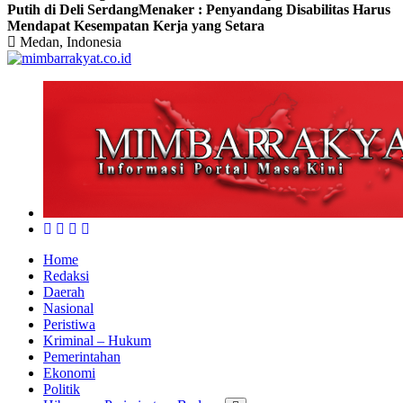
Putih di Deli Serdang
Menaker : Penyandang Disabilitas Harus
Mendapat Kesempatan Kerja yang Setara
Medan, Indonesia
Home
Redaksi
Daerah
Nasional
Peristiwa
Kriminal – Hukum
Pemerintahan
Ekonomi
Politik