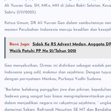
Ali Yusran Gea, SH, MKn, MH di Jalan Bakti Selatan, Kec
Sabtu (1/11/2025).
Ketua Umum, DR Ali Yusran Gea dalam sambutannya meng
momen Perubahan Indonesia menuju keadilan dan kesejaht
Baca Juga:
Sidak Ke RS Advent Medan, Anggota DP
Wajib Patuhi PP No 21/Tahun 2021
Gea menyebutkan, Ormas ini didirikan sebagai wadah p
Indonesia yang adil, makmur dan sejahtera. Dengan tuju
dengan pernyataan Menkeu, Purbaya Yudhi Sudewa.
“Berlatar belakang panggilan jiwa dan pikiran, kepeduli
Sadewa yang sangat luar biasa mengimplementasikan p
dalam menjadikan negara ini rakyatnya sejahtera, ” ung
dampingi Sekjen, Rafriandi Nasution SE MT dan Bendaha