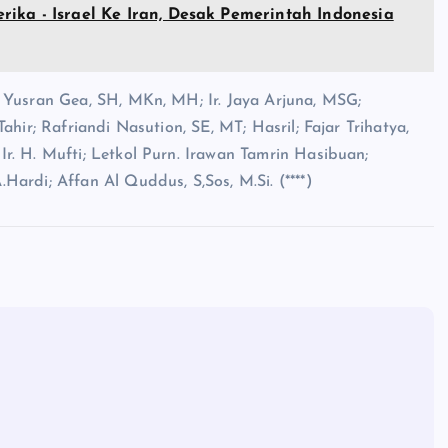
ika - Israel Ke Iran, Desak Pemerintah Indonesia
 Yusran Gea, SH, MKn, MH; Ir. Jaya Arjuna, MSG;
hir; Rafriandi Nasution, SE, MT; Hasril; Fajar Trihatya,
r. H. Mufti; Letkol Purn. Irawan Tamrin Hasibuan;
ardi; Affan Al Quddus, S,Sos, M.Si. (****)