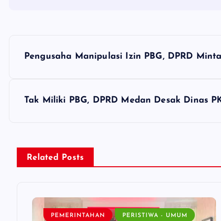
P
Pengusaha Manipulasi Izin PBG, DPRD Mint
o
s
Tak Miliki PBG, DPRD Medan Desak Dinas P
t
n
Related Posts
a
v
PEMERINTAHAN
PERISTIWA - UMUM