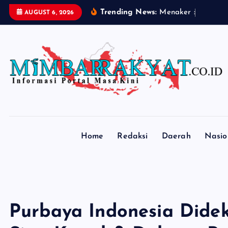
S
Trending News:
M
e
n
a
k
e
r
:
A
S
N
K
e
AUGUST 6, 2026
k
i
p
t
o
c
o
n
t
Home
Redaksi
Daerah
Nasio
e
n
t
Purbaya Indonesia Didek