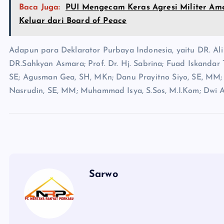
Baca Juga:
PUI Mengecam Keras Agresi Militer Amer
Keluar dari Board of Peace
Adapun para Deklarator Purbaya Indonesia, yaitu DR. Ali
DR.Sahkyan Asmara; Prof. Dr. Hj. Sabrina; Fuad Iskandar Ta
SE; Agusman Gea, SH, MKn; Danu Prayitno Siyo, SE, MM; I
Nasrudin, SE, MM; Muhammad Isya, S.Sos, M.I.Kom; Dwi A.H
Sarwo