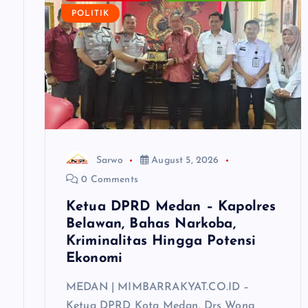
POLITIK
i
g
a
t
Sarwo
August 5, 2026
i
0 Comments
Ketua DPRD Medan – Kapolres
o
Belawan, Bahas Narkoba,
Kriminalitas Hingga Potensi
n
Ekonomi
MEDAN | MIMBARRAKYAT.CO.ID –
Ketua DPRD Kota Medan, Drs Wong