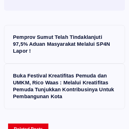
P
Pemprov Sumut Telah Tindaklanjuti
o
97,5% Aduan Masyarakat Melalui SP4N
Lapor !
s
t
Buka Festival Kreatifitas Pemuda dan
UMKM, Rico Waas : Melalui Kreatifitas
n
Pemuda Tunjukkan Kontribusinya Untuk
Pembangunan Kota
a
v
Related Posts