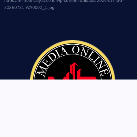
https://mimbarrakyat.co.id/wp-content/uploads/2026/07/IMG-
20260721-WA0002_1.jpg