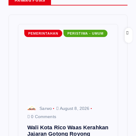
i
g
a
PEMERINTAHAN
PERISTIWA - UMUM
t
i
o
n
Sarwo
August 8, 2026
0 Comments
Wali Kota Rico Waas Kerahkan
Jajaran Gotong Royong