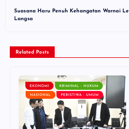
s
Suasana Haru Penuh Kehangatan Warnai Le
t
Langsa
n
a
Related Posts
v
i
EKONOMI
KRIMINAL - HUKUM
NASIONAL
PERISTIWA - UMUM
g
a