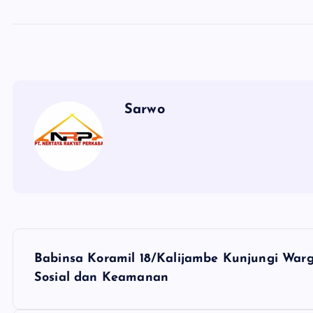
Sarwo
P
Babinsa Koramil 18/Kalijambe Kunjungi Warg
o
Sosial dan Keamanan