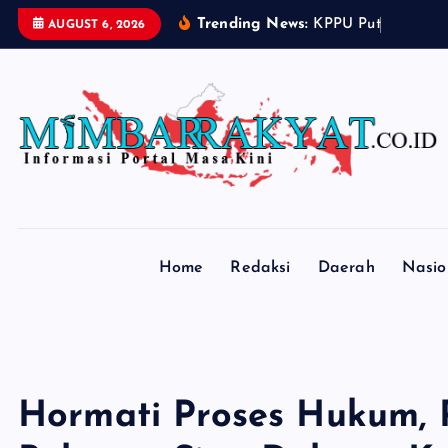
S
Trending News:
K
P
P
U
P
u
t
u
s
k
a
n
AUGUST 6, 2026
k
i
p
t
o
c
o
n
t
Home
Redaksi
Daerah
Nasio
e
n
t
Hormati Proses Hukum, P