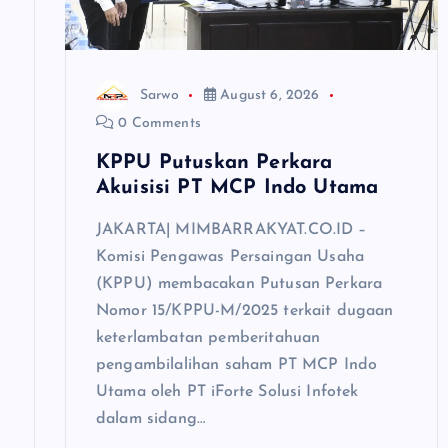
t
i
Sarwo
August 6, 2026
o
0 Comments
KPPU Putuskan Perkara
n
Akuisisi PT MCP Indo Utama
JAKARTA| MIMBARRAKYAT.CO.ID –
Komisi Pengawas Persaingan Usaha
(KPPU) membacakan Putusan Perkara
Nomor 15/KPPU-M/2025 terkait dugaan
keterlambatan pemberitahuan
pengambilalihan saham PT MCP Indo
Utama oleh PT iForte Solusi Infotek
dalam sidang…