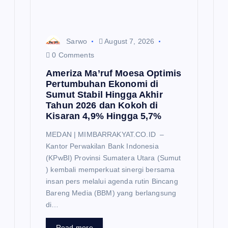
n
Sarwo
August 7, 2026
0 Comments
Ameriza Ma’ruf Moesa‎ Optimis
Pertumbuhan Ekonomi di
Sumut Stabil Hingga Akhir
Tahun 2026 dan Kokoh di
Kisaran 4,9% Hingga 5,7%
MEDAN | MIMBARRAKYAT.CO.ID –
Kantor Perwakilan Bank Indonesia
(KPwBI) Provinsi Sumatera Utara (Sumut
) kembali memperkuat sinergi bersama
insan pers melalui agenda rutin Bincang
Bareng Media (BBM) yang berlangsung
di…
Read more