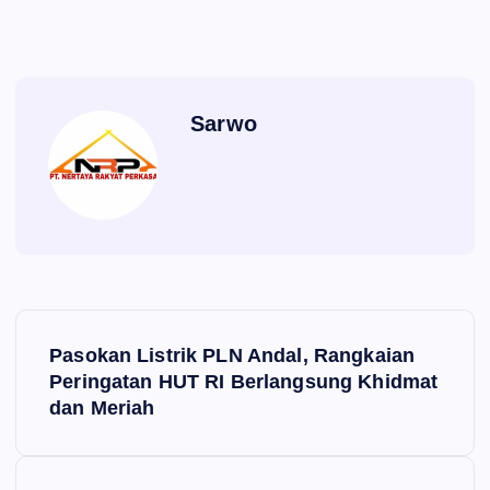
Sarwo
P
Pasokan Listrik PLN Andal, Rangkaian
o
Peringatan HUT RI Berlangsung Khidmat
dan Meriah
s