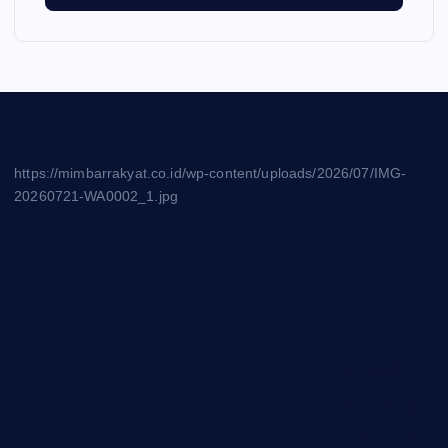
https://mimbarrakyat.co.id/wp-content/uploads/2026/07/IMG-
20260721-WA0002_1.jpg
Tentang Kami
Pedoman Siber
Privasi Policy