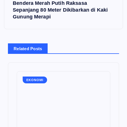
t
Bendera Merah Putih Raksasa
Sepanjang 80 Meter Dikibarkan di Kaki
n
Gunung Merapi
a
v
Related Posts
i
g
EKONOMI
a
t
i
o