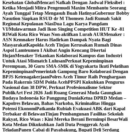
Kesehatan Global
Mencari Nafkah Dengan Jadwal Fleksibel :
Ketika Menjadi Mitra Pengemudi Maxim Membantu Seorang
Ayah Tunggal Tetap Mengasuh Buah Hatinya
Gubernur Bobby
Nasution Siapkan RSUD dr M Thomsen Jadi Rumah Sakit
Regional Kepulauan Nias
Dua Lagu Karya Pangdam
VI/Mulawarman Jadi Ikon Singing Competition HUT Ke -81
RI
Wali Kota Rico Waas Non-aktifkan Lurah AUR
Menaker :
ASN Kemnaker Harus Hadirkan Dampak Nyata Bagi
Masyarakat
Kapolda Aceh Tinjau Kerusakan Rumah Dinas
Aspol Lamteumen I Akibat Angin Kencang Disertai
Hujan
Menaker Tekankan Kolaborasi Kampus dan Industri
Untuk Atasi Mismatch Lulusan
Perkuat Kepemimpinan
Perempuan, 30 Guru SMA-SMK di Yogyakarta Ikuti Pelatihan
Kepemimpinan
Pemerintah Gampong Baro Kolaborasi Dengan
BPJS Ketenagakerjaan
Polres Aceh Timur Raih Penghargaan
Pada Rakernis SDM Polda Aceh
PPSPI Kukuhkan Pengurus
Nasional dan 38 DPW, Perkuat Profesionalisme Sektor
Publik
Art Fest 2026 Jadi Ruang Generasi Muda Gaungkan
Budaya Indonesia Ke Panggung Dunia
Ketua DPRD Medan –
Kapolres Belawan, Bahas Narkoba, Kriminalitas Hingga
Potensi Ekonomi
Patkamla Rubiah Evakuasi ABK dari Kapal
Terbakar di Belawan
Tinjau Pembangunan Fasilitas Sekolah
Rakyat, Rico Waas : Kini Mereka Berani Bermimpi Besar
Wali
Kota Medan Dikukuhkan Jadi Duta Penggerak Ayah
Teladan
Panen Cabai di Payabakung, Bupati Deli Serdang