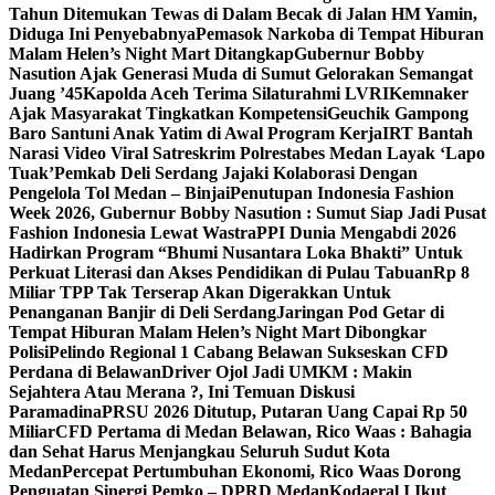
Tahun Ditemukan Tewas di Dalam Becak di Jalan HM Yamin,
Diduga Ini Penyebabnya
Pemasok Narkoba di Tempat Hiburan
Malam Helen’s Night Mart Ditangkap
Gubernur Bobby
Nasution Ajak Generasi Muda di Sumut Gelorakan Semangat
Juang ’45
Kapolda Aceh Terima Silaturahmi LVRI
Kemnaker
Ajak Masyarakat Tingkatkan Kompetensi
Geuchik Gampong
Baro Santuni Anak Yatim di Awal Program Kerja
IRT Bantah
Narasi Video Viral Satreskrim Polrestabes Medan Layak ‘Lapo
Tuak’
Pemkab Deli Serdang Jajaki Kolaborasi Dengan
Pengelola Tol Medan – Binjai
Penutupan Indonesia Fashion
Week 2026, Gubernur Bobby Nasution : Sumut Siap Jadi Pusat
Fashion Indonesia Lewat Wastra
PPI Dunia Mengabdi 2026
Hadirkan Program “Bhumi Nusantara Loka Bhakti” Untuk
Perkuat Literasi dan Akses Pendidikan di Pulau Tabuan
Rp 8
Miliar TPP Tak Terserap Akan Digerakkan Untuk
Penanganan Banjir di Deli Serdang
Jaringan Pod Getar di
Tempat Hiburan Malam Helen’s Night Mart Dibongkar
Polisi
Pelindo Regional 1 Cabang Belawan Sukseskan CFD
Perdana di Belawan
Driver Ojol Jadi UMKM : Makin
Sejahtera Atau Merana ?, Ini Temuan Diskusi
Paramadina
PRSU 2026 Ditutup, Putaran Uang Capai Rp 50
Miliar
CFD Pertama di Medan Belawan, Rico Waas : Bahagia
dan Sehat Harus Menjangkau Seluruh Sudut Kota
Medan
Percepat Pertumbuhan Ekonomi, Rico Waas Dorong
Penguatan Sinergi Pemko – DPRD Medan
Kodaeral I Ikut