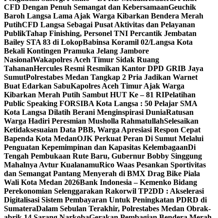
CFD Dengan Penuh Semangat dan Kebersamaan
Geuchik
Baroh Langsa Lama Ajak Warga Kibarkan Bendera Merah
Putih
CFD Langsa Sebagai Pusat Aktivitas dan Pelayanan
Publik
Tahap Finishing, Personel TNI Percantik Jembatan
Bailey STA 83 di Lokop
Babinsa Koramil 02/Langsa Kota
Bekali Kontingen Pramuka Jelang Jambore
Nasional
Wakapolres Aceh Timur Sidak Ruang
Tahanan
Hercules Resmi Resmikan Kantor DPD GRIB Jaya
Sumut
Polrestabes Medan Tangkap 2 Pria Jadikan Warnet
Buat Edarkan Sabu
Kapolres Aceh Timur Ajak Warga
Kibarkan Merah Putih Sambut HUT Ke – 81 RI
Pelatihan
Public Speaking FORSIBA Kota Langsa : 50 Pelajar SMA
Kota Langsa Dilatih Berani Menginspirasi Dunia
Ratusan
Warga Hadiri Peresmian Musholla Rahmatullah
Selesaikan
Ketidaksesuaian Data PBB, Warga Apresiasi Respon Cepat
Bapenda Kota Medan
OJK Perkuat Peran Di Sumut Melalui
Penguatan Kepemimpinan dan Kapasitas Kelembagaan
Di
Tengah Pembukaan Rute Baru, Gubernur Bobby Singgung
Mahalnya Avtur Kualanamu
Rico Waas Pesankan Sportivitas
dan Semangat Pantang Menyerah di BMX Drag Bike Piala
Wali Kota Medan 2026
Bank Indonesia – Kemenko Bidang
Perekonomian Selenggarakan Rakorwil TP2DD : Akselerasi
Digitalisasi Sistem Pembayaran Untuk Peningkatan PDRD di
Sumatera
Dalam Sebulan Terakhir, Polrestabes Medan Obrak-
abrik 14 Sarang Narkoba
Gerakan Pembagian Bendera Merah