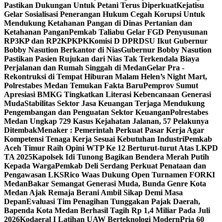
Pastikan Dukungan Untuk Petani Terus Diperkuat
Kejatisu
Gelar Sosialisasi Penerangan Hukum Cegah Korupsi Untuk
Mendukung Ketahanan Pangan di Dinas Pertanian dan
Ketahanan Pangan
Pemkab Taliabu Gelar FGD Penyusunan
RP3KP dan RP2KPKPK
Komisi D DPRDSU Ikut Gubernur
Bobby Nasution Berkantor di Nias
Gubernur Bobby Nasution
Pastikan Pasien Rujukan dari Nias Tak Terkendala Biaya
Perjalanan dan Rumah Singgah di Medan
Gelar Pra -
Rekontruksi di Tempat Hiburan Malam Helen’s Night Mart,
Polrestabes Medan Temukan Fakta Baru
Pemprov Sumut
Apresiasi BMKG Tingkatkan Literasi Kebencanaan Generasi
Muda
Stabilitas Sektor Jasa Keuangan Terjaga Mendukung
Pengembangan dan Penguatan Sektor Keuangan
Polrestabes
Medan Ungkap 729 Kasus Kejahatan Jalanan, 57 Pelakunya
Ditembak
Menaker : Pemerintah Perkuat Pasar Kerja Agar
Kompetensi Tenaga Kerja Sesuai Kebutuhan Industri
Pemkab
Aceh Timur Raih Opini WTP Ke 12 Berturut-turut Atas LKPD
TA 2025
Kapolsek Idi Tunong Bagikan Bendera Merah Putih
Kepada Warga
Pemkab Deli Serdang Perkuat Penataan dan
Pengawasan LKS
Rico Waas Dukung Open Turnamen FORKI
Medan
Bakar Semangat Generasi Muda, Bunda Genre Kota
Medan Ajak Remaja Berani Ambil Sikap Demi Masa
Depan
Evaluasi Tim Penagihan Tunggakan Pajak Daerah,
Bapenda Kota Medan Berhasil Tagih Rp 1,4 Miliar Pada Juli
2026
Kodaeral I Latihan UAW Berteknologi Modern
Pria 60