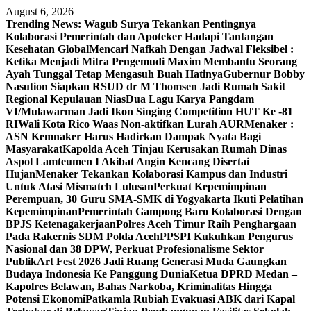
Skip
August 6, 2026
to
Trending News:
Wagub Surya Tekankan Pentingnya
content
Kolaborasi Pemerintah dan Apoteker Hadapi Tantangan
Kesehatan Global
Mencari Nafkah Dengan Jadwal Fleksibel :
Ketika Menjadi Mitra Pengemudi Maxim Membantu Seorang
Ayah Tunggal Tetap Mengasuh Buah Hatinya
Gubernur Bobby
Nasution Siapkan RSUD dr M Thomsen Jadi Rumah Sakit
Regional Kepulauan Nias
Dua Lagu Karya Pangdam
VI/Mulawarman Jadi Ikon Singing Competition HUT Ke -81
RI
Wali Kota Rico Waas Non-aktifkan Lurah AUR
Menaker :
ASN Kemnaker Harus Hadirkan Dampak Nyata Bagi
Masyarakat
Kapolda Aceh Tinjau Kerusakan Rumah Dinas
Aspol Lamteumen I Akibat Angin Kencang Disertai
Hujan
Menaker Tekankan Kolaborasi Kampus dan Industri
Untuk Atasi Mismatch Lulusan
Perkuat Kepemimpinan
Perempuan, 30 Guru SMA-SMK di Yogyakarta Ikuti Pelatihan
Kepemimpinan
Pemerintah Gampong Baro Kolaborasi Dengan
BPJS Ketenagakerjaan
Polres Aceh Timur Raih Penghargaan
Pada Rakernis SDM Polda Aceh
PPSPI Kukuhkan Pengurus
Nasional dan 38 DPW, Perkuat Profesionalisme Sektor
Publik
Art Fest 2026 Jadi Ruang Generasi Muda Gaungkan
Budaya Indonesia Ke Panggung Dunia
Ketua DPRD Medan –
Kapolres Belawan, Bahas Narkoba, Kriminalitas Hingga
Potensi Ekonomi
Patkamla Rubiah Evakuasi ABK dari Kapal