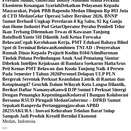
Provinsi Sumut, Gubernur Bobby Nasution Minta Perkuat
Ekosistem Keuangan Syariah
Dekatkan Pelayanan Kepada
Masyarakat, Pojok PBB Bapenda Medan Himpun Rp 893 Juta
di CFD Medan
Gelar Operasi Saber Bersinar 2026, BNNP
Sumut Berhasil Ungkap Peredaran 8 Kg Sabu, 92 Kg Ganja
dan Home Industri Pod Getar‎‎
Operator Perahu Pembeli Telur
Ikan Terbang Ditemukan Tewas di Kawasan Tanjung
Batu
Budi Yanto SH Dilantik Jadi Ketua Forwaka
Belawan
Cegah Kecelakaan Kerja, PMT Edukasi Bahaya Blind
Spot di Terminal Belawan
Komitmen TNI AD : Penyerahan
Rumah Dinas Kepada Prajurit Kodim 0104/Atim
Buronan
Tindak Pidana Perlindungan Anak Asal Pematang Siantar
Dibekuk Intelijen Kejaksaan di Bandara Soekarno Hatta
Arus
Peti Kemas PMT Belawan dan Kuala Tanjung Naik 4 Persen
Pada Semester I Tahun 2026
Personel Delapan ULP PLN
Bergerak Serentak Perkuat Keandalan Listrik di Rantau dan
Kotapinang
47 Geuchik Dalam Wilayah Kota Langsa Dilantik,
Berikut Daftar Namanya
Kanwil DJP Sumut I Perkuat Sinergi
Dengan Pemangku Kepentingan
Kodaeral I Bangun Kolaborasi
Bersama RSUD Pirngadi Medan
Gubernur – DPRD Sumut
Sepakati Ranperda Pertanggungjawaban APBD
2025
SAKURA : Inovasi Kelurahan Teladan Barat Sulap
Sampah Jadi Produk Kreatif Bernilai Ekonomi
Medan, Indonesia