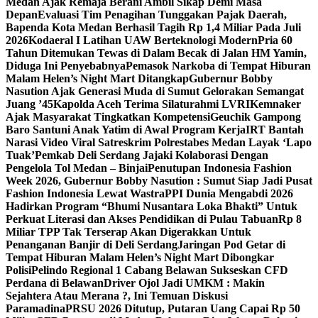
Medan Ajak Remaja Berani Ambil Sikap Demi Masa
Depan
Evaluasi Tim Penagihan Tunggakan Pajak Daerah,
Bapenda Kota Medan Berhasil Tagih Rp 1,4 Miliar Pada Juli
2026
Kodaeral I Latihan UAW Berteknologi Modern
Pria 60
Tahun Ditemukan Tewas di Dalam Becak di Jalan HM Yamin,
Diduga Ini Penyebabnya
Pemasok Narkoba di Tempat Hiburan
Malam Helen’s Night Mart Ditangkap
Gubernur Bobby
Nasution Ajak Generasi Muda di Sumut Gelorakan Semangat
Juang ’45
Kapolda Aceh Terima Silaturahmi LVRI
Kemnaker
Ajak Masyarakat Tingkatkan Kompetensi
Geuchik Gampong
Baro Santuni Anak Yatim di Awal Program Kerja
IRT Bantah
Narasi Video Viral Satreskrim Polrestabes Medan Layak ‘Lapo
Tuak’
Pemkab Deli Serdang Jajaki Kolaborasi Dengan
Pengelola Tol Medan – Binjai
Penutupan Indonesia Fashion
Week 2026, Gubernur Bobby Nasution : Sumut Siap Jadi Pusat
Fashion Indonesia Lewat Wastra
PPI Dunia Mengabdi 2026
Hadirkan Program “Bhumi Nusantara Loka Bhakti” Untuk
Perkuat Literasi dan Akses Pendidikan di Pulau Tabuan
Rp 8
Miliar TPP Tak Terserap Akan Digerakkan Untuk
Penanganan Banjir di Deli Serdang
Jaringan Pod Getar di
Tempat Hiburan Malam Helen’s Night Mart Dibongkar
Polisi
Pelindo Regional 1 Cabang Belawan Sukseskan CFD
Perdana di Belawan
Driver Ojol Jadi UMKM : Makin
Sejahtera Atau Merana ?, Ini Temuan Diskusi
Paramadina
PRSU 2026 Ditutup, Putaran Uang Capai Rp 50