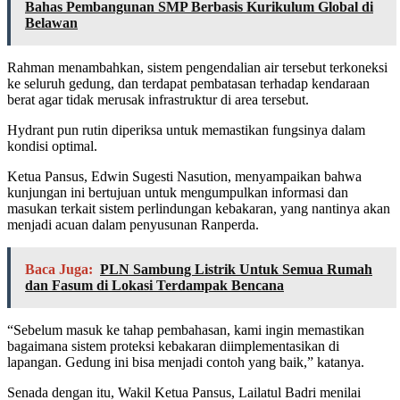
Bahas Pembangunan SMP Berbasis Kurikulum Global di
Belawan
Rahman menambahkan, sistem pengendalian air tersebut terkoneksi
ke seluruh gedung, dan terdapat pembatasan terhadap kendaraan
berat agar tidak merusak infrastruktur di area tersebut.
Hydrant pun rutin diperiksa untuk memastikan fungsinya dalam
kondisi optimal.
Ketua Pansus, Edwin Sugesti Nasution, menyampaikan bahwa
kunjungan ini bertujuan untuk mengumpulkan informasi dan
masukan terkait sistem perlindungan kebakaran, yang nantinya akan
menjadi acuan dalam penyusunan Ranperda.
Baca Juga:
PLN Sambung Listrik Untuk Semua Rumah
dan Fasum di Lokasi Terdampak Bencana
“Sebelum masuk ke tahap pembahasan, kami ingin memastikan
bagaimana sistem proteksi kebakaran diimplementasikan di
lapangan. Gedung ini bisa menjadi contoh yang baik,” katanya.
Senada dengan itu, Wakil Ketua Pansus, Lailatul Badri menilai