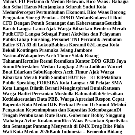
Miliar
CFD Pertama di Medan Belawan, Rico Waas : Bahagia
dan Sehat Harus Menjangkau Seluruh Sudut Kota
Medan
Percepat Pertumbuhan Ekonomi, Rico Waas Dorong
Penguatan Sinergi Pemko – DPRD Medan
Kodaeral I Ikut
CFD Dengan Penuh Semangat dan Kebersamaan
Geuchik
Baroh Langsa Lama Ajak Warga Kibarkan Bendera Merah
Putih
CFD Langsa Sebagai Pusat Aktivitas dan Pelayanan
Publik
Tahap Finishing, Personel TNI Percantik Jembatan
Bailey STA 83 di Lokop
Babinsa Koramil 02/Langsa Kota
Bekali Kontingen Pramuka Jelang Jambore
Nasional
Wakapolres Aceh Timur Sidak Ruang
Tahanan
Hercules Resmi Resmikan Kantor DPD GRIB Jaya
Sumut
Polrestabes Medan Tangkap 2 Pria Jadikan Warnet
Buat Edarkan Sabu
Kapolres Aceh Timur Ajak Warga
Kibarkan Merah Putih Sambut HUT Ke – 81 RI
Pelatihan
Public Speaking FORSIBA Kota Langsa : 50 Pelajar SMA
Kota Langsa Dilatih Berani Menginspirasi Dunia
Ratusan
Warga Hadiri Peresmian Musholla Rahmatullah
Selesaikan
Ketidaksesuaian Data PBB, Warga Apresiasi Respon Cepat
Bapenda Kota Medan
OJK Perkuat Peran Di Sumut Melalui
Penguatan Kepemimpinan dan Kapasitas Kelembagaan
Di
Tengah Pembukaan Rute Baru, Gubernur Bobby Singgung
Mahalnya Avtur Kualanamu
Rico Waas Pesankan Sportivitas
dan Semangat Pantang Menyerah di BMX Drag Bike Piala
Wali Kota Medan 2026
Bank Indonesia – Kemenko Bidang