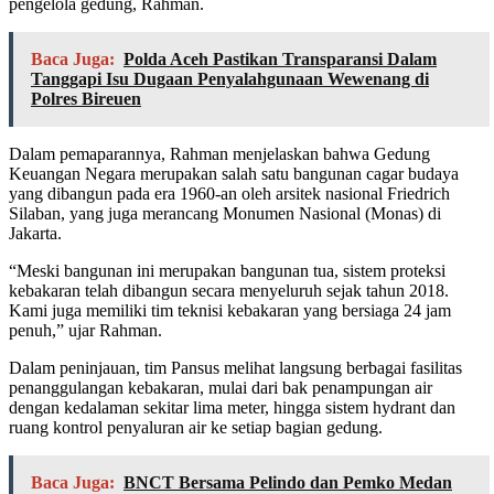
pengelola gedung, Rahman.
Baca Juga:
Polda Aceh Pastikan Transparansi Dalam
Tanggapi Isu Dugaan Penyalahgunaan Wewenang di
Polres Bireuen
Dalam pemaparannya, Rahman menjelaskan bahwa Gedung
Keuangan Negara merupakan salah satu bangunan cagar budaya
yang dibangun pada era 1960-an oleh arsitek nasional Friedrich
Silaban, yang juga merancang Monumen Nasional (Monas) di
Jakarta.
“Meski bangunan ini merupakan bangunan tua, sistem proteksi
kebakaran telah dibangun secara menyeluruh sejak tahun 2018.
Kami juga memiliki tim teknisi kebakaran yang bersiaga 24 jam
penuh,” ujar Rahman.
Dalam peninjauan, tim Pansus melihat langsung berbagai fasilitas
penanggulangan kebakaran, mulai dari bak penampungan air
dengan kedalaman sekitar lima meter, hingga sistem hydrant dan
ruang kontrol penyaluran air ke setiap bagian gedung.
Baca Juga:
BNCT Bersama Pelindo dan Pemko Medan