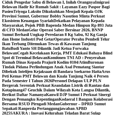
Ciduk Pengedar Sabu di Belawan I, Inilah Orangnya
Imigrasi
Belawan Hadir Ke Rumah Sakit : Layanan Eazy Paspor Bagi
Pasien
Triyoga Laksito Dikukuhkan Menjadi Kepala OJK
Provinsi Sumut, Gubernur Bobby Nasution Minta Perkuat
Ekosistem Keuangan Syariah
Dekatkan Pelayanan Kepada
Masyarakat, Pojok PBB Bapenda Medan Himpun Rp 893 Juta
di CFD Medan
Gelar Operasi Saber Bersinar 2026, BNNP
Sumut Berhasil Ungkap Peredaran 8 Kg Sabu, 92 Kg Ganja
dan Home Industri Pod Getar‎‎
Operator Perahu Pembeli Telur
Ikan Terbang Ditemukan Tewas di Kawasan Tanjung
Batu
Budi Yanto SH Dilantik Jadi Ketua Forwaka
Belawan
Cegah Kecelakaan Kerja, PMT Edukasi Bahaya Blind
Spot di Terminal Belawan
Komitmen TNI AD : Penyerahan
Rumah Dinas Kepada Prajurit Kodim 0104/Atim
Buronan
Tindak Pidana Perlindungan Anak Asal Pematang Siantar
Dibekuk Intelijen Kejaksaan di Bandara Soekarno Hatta
Arus
Peti Kemas PMT Belawan dan Kuala Tanjung Naik 4 Persen
Pada Semester I Tahun 2026
Personel Delapan ULP PLN
Bergerak Serentak Perkuat Keandalan Listrik di Rantau dan
Kotapinang
47 Geuchik Dalam Wilayah Kota Langsa Dilantik,
Berikut Daftar Namanya
Kanwil DJP Sumut I Perkuat Sinergi
Dengan Pemangku Kepentingan
Kodaeral I Bangun Kolaborasi
Bersama RSUD Pirngadi Medan
Gubernur – DPRD Sumut
Sepakati Ranperda Pertanggungjawaban APBD
2025
SAKURA : Inovasi Kelurahan Teladan Barat Sulap