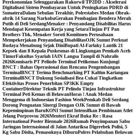
Perekonomian Selenggarakan Rakorwil TP2DD : Akselerasi
Digitalisasi Sistem Pembayaran Untuk Peningkatan PDRD di
Sumatera
Dalam Sebulan Terakhir, Polrestabes Medan Obrak-
abrik 14 Sarang Narkoba
Gerakan Pembagian Bendera Merah
Putih di Deli Serdang
Menaker : Penyandang Disabilitas Harus
Mendapat Kesempatan Kerja yang Setara
Tinjau PT Pan
Brothers Tbk, Menaker Soroti Komitmen Perusahaan
Mempekerjakan Penyandang Disabilitas
OJK Sumut Perkuat
Budaya Menabung Sejak Dini
Bupati Al-Farlaky Lantik 21
Kepsek dan 8 Kepala Puskesmas di Lingkungan Pemkab Aceh
Timur
Fakultas Syariah IAIN Langsa Tampil di Nahralis
2026
Komisaris PT Pelindo Terminal Petikemas Kunjungi
BNCT : Bahas Operasional dan Rencana Pengembangan
Terminal
BNCT Terima Benchmarking PT Kaltim Kariangau
Terminal
BNCT Dukung Sosialisasi Bea Cukai Tingkatkan
Efektivitas Proses Penerbitan SP3KK Empty
Container
Direktur Teknik PT Pelindo Tinjau Infrastruktur
Terminal Peti Kemas di Belawan
Horas ! Anak Medan
Menggema di Indonesian Fashion Week
Pemkab Deli Serdang
Dorong Penguatan Sinergi Dengan OJK Sumut di Bawah
Kepemimpinan Baru
KONI Sumut Intensifkan Pembinaan Atlet
Jelang Porprovsu 2026
Menteri Ekraf Buka Re : Rasa
International Poster Biennale 2026
Rumah Penyimpanan Sabu
Jaringan Internasional di Jalan Antariksa Digerebek Polisi, 5
Kg Sabu Disita, Pemasoknya Diburu
Polres Pelabuhan Belawan