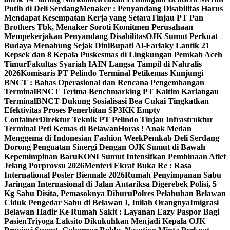
Putih di Deli Serdang
Menaker : Penyandang Disabilitas Harus
Mendapat Kesempatan Kerja yang Setara
Tinjau PT Pan
Brothers Tbk, Menaker Soroti Komitmen Perusahaan
Mempekerjakan Penyandang Disabilitas
OJK Sumut Perkuat
Budaya Menabung Sejak Dini
Bupati Al-Farlaky Lantik 21
Kepsek dan 8 Kepala Puskesmas di Lingkungan Pemkab Aceh
Timur
Fakultas Syariah IAIN Langsa Tampil di Nahralis
2026
Komisaris PT Pelindo Terminal Petikemas Kunjungi
BNCT : Bahas Operasional dan Rencana Pengembangan
Terminal
BNCT Terima Benchmarking PT Kaltim Kariangau
Terminal
BNCT Dukung Sosialisasi Bea Cukai Tingkatkan
Efektivitas Proses Penerbitan SP3KK Empty
Container
Direktur Teknik PT Pelindo Tinjau Infrastruktur
Terminal Peti Kemas di Belawan
Horas ! Anak Medan
Menggema di Indonesian Fashion Week
Pemkab Deli Serdang
Dorong Penguatan Sinergi Dengan OJK Sumut di Bawah
Kepemimpinan Baru
KONI Sumut Intensifkan Pembinaan Atlet
Jelang Porprovsu 2026
Menteri Ekraf Buka Re : Rasa
International Poster Biennale 2026
Rumah Penyimpanan Sabu
Jaringan Internasional di Jalan Antariksa Digerebek Polisi, 5
Kg Sabu Disita, Pemasoknya Diburu
Polres Pelabuhan Belawan
Ciduk Pengedar Sabu di Belawan I, Inilah Orangnya
Imigrasi
Belawan Hadir Ke Rumah Sakit : Layanan Eazy Paspor Bagi
Pasien
Triyoga Laksito Dikukuhkan Menjadi Kepala OJK