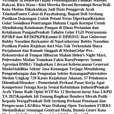
Terbakar di Belawan
Tinjau Pembangunan Fasilitas Sekolah
Rakyat, Rico Waas : Kini Mereka Berani Bermimpi Besar
Wali
Kota Medan Dikukuhkan Jadi Duta Penggerak Ayah
Teladan
Panen Cabai di Payabakung, Bupati Deli Serdang
Pastikan Dukungan Untuk Petani Terus Diperkuat
Kejatisu
Gelar Sosialisasi Penerangan Hukum Cegah Korupsi Untuk
Mendukung Ketahanan Pangan di Dinas Pertanian dan
Ketahanan Pangan
Pemkab Taliabu Gelar FGD Penyusunan
RP3KP dan RP2KPKPK
Komisi D DPRDSU Ikut Gubernur
Bobby Nasution Berkantor di Nias
Gubernur Bobby Nasution
Pastikan Pasien Rujukan dari Nias Tak Terkendala Biaya
Perjalanan dan Rumah Singgah di Medan
Gelar Pra -
Rekontruksi di Tempat Hiburan Malam Helen’s Night Mart,
Polrestabes Medan Temukan Fakta Baru
Pemprov Sumut
Apresiasi BMKG Tingkatkan Literasi Kebencanaan Generasi
Muda
Stabilitas Sektor Jasa Keuangan Terjaga Mendukung
Pengembangan dan Penguatan Sektor Keuangan
Polrestabes
Medan Ungkap 729 Kasus Kejahatan Jalanan, 57 Pelakunya
Ditembak
Menaker : Pemerintah Perkuat Pasar Kerja Agar
Kompetensi Tenaga Kerja Sesuai Kebutuhan Industri
Pemkab
Aceh Timur Raih Opini WTP Ke 12 Berturut-turut Atas LKPD
TA 2025
Kapolsek Idi Tunong Bagikan Bendera Merah Putih
Kepada Warga
Pemkab Deli Serdang Perkuat Penataan dan
Pengawasan LKS
Rico Waas Dukung Open Turnamen FORKI
Medan
Bakar Semangat Generasi Muda, Bunda Genre Kota