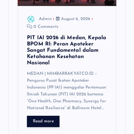
o
n
Admin
August 6, 2026
0 Comments
PIT IAI 2026 di Medan, Kepala
BPOM RI: Peran Apoteker
Sangat Fundamental dalam
Ketahanan Kesehatan
Nasional
MEDAN | MIMBARRAKYAT.CO.ID –
Pengurus Pusat Ikatan Apoteker
Indonesia (PP IAI) menggelar Pertemuan
Ilmiah Tahunan (PIT) IAI 2026 bertema
“One Health, One Pharmacy, Synergy for
National Resilience” di Ballroom Hotel…
Read more