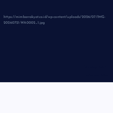
https://mimbarrakyat.co.id/wp-content/uploads/2026/07/IMG-
20260721-WA0002_1.jpg
Tentang Kami
Pedoman Siber
Privasi Policy
Disclaimer