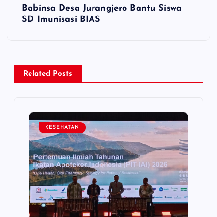
t
Babinsa Desa Jurangjero Bantu Siswa
SD Imunisasi BIAS
n
a
v
Related Posts
i
g
KESEHATAN
a
t
i