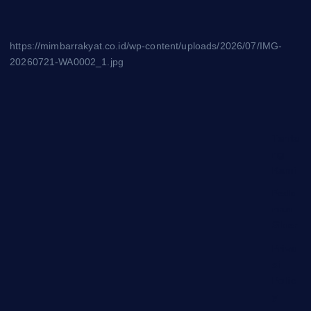
https://mimbarrakyat.co.id/wp-content/uploads/2026/07/IMG-
20260721-WA0002_1.jpg
Tenta
ng
Kami
Pedo
man
Siber
Priva
si
Polic
y