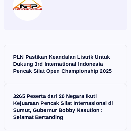
P
PLN Pastikan Keandalan Listrik Untuk
o
Dukung 3rd International Indonesia
Pencak Silat Open Championship 2025
s
t
3265 Peserta dari 20 Negara Ikuti
Kejuaraan Pencak Silat Internasional di
n
Sumut, Gubernur Bobby Nasution :
Selamat Bertanding
a