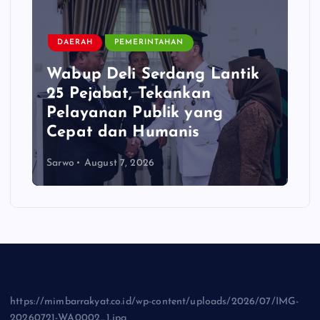
DAERAH
PEMERINTAHAN
Wabup Deli Serdang Lantik
25 Pejabat, Tekankan
Pelayanan Publik yang
Cepat dan Humanis
Sarwo
August 7, 2026
https://mimbarrakyat.co.id/wp-content/uploads/2026/07/IMG-
20260721-WA0002_1.jpg