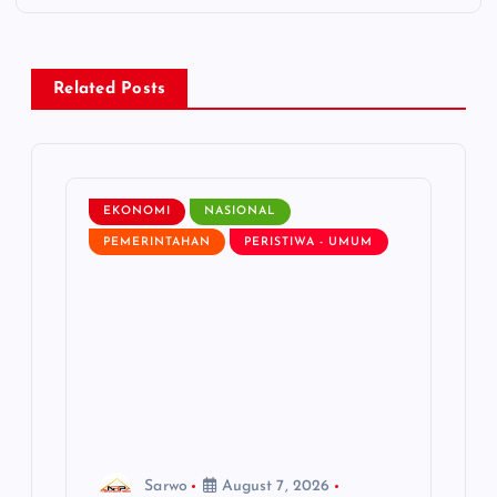
n
a
Related Posts
v
i
EKONOMI
NASIONAL
g
PEMERINTAHAN
PERISTIWA - UMUM
a
t
i
o
Sarwo
August 7, 2026