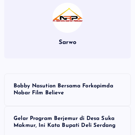
Sarwo
P
Bobby Nasution Bersama Forkopimda
o
Nobar Film Believe
s
Gelar Program Berjemur di Desa Suka
t
Makmur, Ini Kata Bupati Deli Serdang