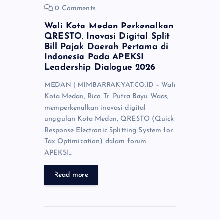
n
0 Comments
Wali Kota Medan Perkenalkan
QRESTO, Inovasi Digital Split
Bill Pajak Daerah Pertama di
Indonesia Pada APEKSI
Leadership Dialogue 2026
MEDAN | MIMBARRAKYAT.CO.ID – Wali
Kota Medan, Rico Tri Putra Bayu Waas,
memperkenalkan inovasi digital
unggulan Kota Medan, QRESTO (Quick
Response Electronic Splitting System for
Tax Optimization) dalam forum
APEKSI…
Read more