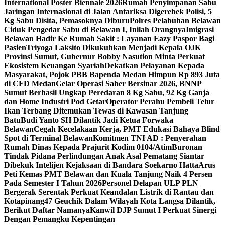
International Poster Biennale 2026
Rumah Penyimpanan Sabu
Jaringan Internasional di Jalan Antariksa Digerebek Polisi, 5
Kg Sabu Disita, Pemasoknya Diburu
Polres Pelabuhan Belawan
Ciduk Pengedar Sabu di Belawan I, Inilah Orangnya
Imigrasi
Belawan Hadir Ke Rumah Sakit : Layanan Eazy Paspor Bagi
Pasien
Triyoga Laksito Dikukuhkan Menjadi Kepala OJK
Provinsi Sumut, Gubernur Bobby Nasution Minta Perkuat
Ekosistem Keuangan Syariah
Dekatkan Pelayanan Kepada
Masyarakat, Pojok PBB Bapenda Medan Himpun Rp 893 Juta
di CFD Medan
Gelar Operasi Saber Bersinar 2026, BNNP
Sumut Berhasil Ungkap Peredaran 8 Kg Sabu, 92 Kg Ganja
dan Home Industri Pod Getar‎‎
Operator Perahu Pembeli Telur
Ikan Terbang Ditemukan Tewas di Kawasan Tanjung
Batu
Budi Yanto SH Dilantik Jadi Ketua Forwaka
Belawan
Cegah Kecelakaan Kerja, PMT Edukasi Bahaya Blind
Spot di Terminal Belawan
Komitmen TNI AD : Penyerahan
Rumah Dinas Kepada Prajurit Kodim 0104/Atim
Buronan
Tindak Pidana Perlindungan Anak Asal Pematang Siantar
Dibekuk Intelijen Kejaksaan di Bandara Soekarno Hatta
Arus
Peti Kemas PMT Belawan dan Kuala Tanjung Naik 4 Persen
Pada Semester I Tahun 2026
Personel Delapan ULP PLN
Bergerak Serentak Perkuat Keandalan Listrik di Rantau dan
Kotapinang
47 Geuchik Dalam Wilayah Kota Langsa Dilantik,
Berikut Daftar Namanya
Kanwil DJP Sumut I Perkuat Sinergi
Dengan Pemangku Kepentingan