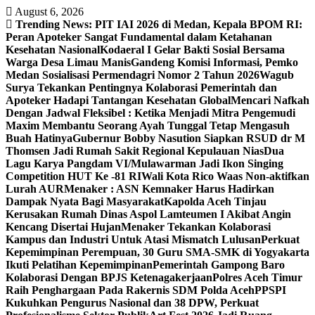
Skip
August 6, 2026
to
Trending News:
PIT IAI 2026 di Medan, Kepala BPOM RI:
content
Peran Apoteker Sangat Fundamental dalam Ketahanan
Kesehatan Nasional
Kodaeral I Gelar Bakti Sosial Bersama
Warga Desa Limau Manis
Gandeng Komisi Informasi, Pemko
Medan Sosialisasi Permendagri Nomor 2 Tahun 2026
Wagub
Surya Tekankan Pentingnya Kolaborasi Pemerintah dan
Apoteker Hadapi Tantangan Kesehatan Global
Mencari Nafkah
Dengan Jadwal Fleksibel : Ketika Menjadi Mitra Pengemudi
Maxim Membantu Seorang Ayah Tunggal Tetap Mengasuh
Buah Hatinya
Gubernur Bobby Nasution Siapkan RSUD dr M
Thomsen Jadi Rumah Sakit Regional Kepulauan Nias
Dua
Lagu Karya Pangdam VI/Mulawarman Jadi Ikon Singing
Competition HUT Ke -81 RI
Wali Kota Rico Waas Non-aktifkan
Lurah AUR
Menaker : ASN Kemnaker Harus Hadirkan
Dampak Nyata Bagi Masyarakat
Kapolda Aceh Tinjau
Kerusakan Rumah Dinas Aspol Lamteumen I Akibat Angin
Kencang Disertai Hujan
Menaker Tekankan Kolaborasi
Kampus dan Industri Untuk Atasi Mismatch Lulusan
Perkuat
Kepemimpinan Perempuan, 30 Guru SMA-SMK di Yogyakarta
Ikuti Pelatihan Kepemimpinan
Pemerintah Gampong Baro
Kolaborasi Dengan BPJS Ketenagakerjaan
Polres Aceh Timur
Raih Penghargaan Pada Rakernis SDM Polda Aceh
PPSPI
Kukuhkan Pengurus Nasional dan 38 DPW, Perkuat