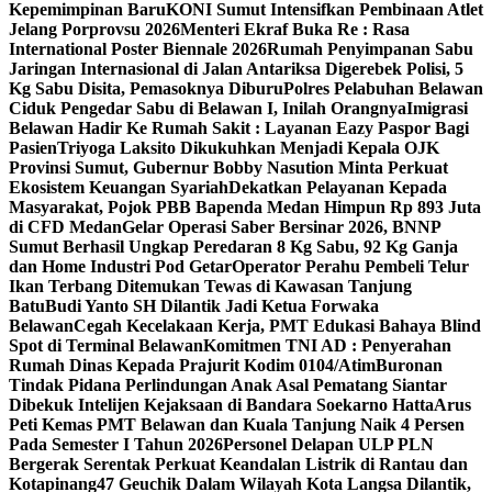
Kepemimpinan Baru
KONI Sumut Intensifkan Pembinaan Atlet
Jelang Porprovsu 2026
Menteri Ekraf Buka Re : Rasa
International Poster Biennale 2026
Rumah Penyimpanan Sabu
Jaringan Internasional di Jalan Antariksa Digerebek Polisi, 5
Kg Sabu Disita, Pemasoknya Diburu
Polres Pelabuhan Belawan
Ciduk Pengedar Sabu di Belawan I, Inilah Orangnya
Imigrasi
Belawan Hadir Ke Rumah Sakit : Layanan Eazy Paspor Bagi
Pasien
Triyoga Laksito Dikukuhkan Menjadi Kepala OJK
Provinsi Sumut, Gubernur Bobby Nasution Minta Perkuat
Ekosistem Keuangan Syariah
Dekatkan Pelayanan Kepada
Masyarakat, Pojok PBB Bapenda Medan Himpun Rp 893 Juta
di CFD Medan
Gelar Operasi Saber Bersinar 2026, BNNP
Sumut Berhasil Ungkap Peredaran 8 Kg Sabu, 92 Kg Ganja
dan Home Industri Pod Getar‎‎
Operator Perahu Pembeli Telur
Ikan Terbang Ditemukan Tewas di Kawasan Tanjung
Batu
Budi Yanto SH Dilantik Jadi Ketua Forwaka
Belawan
Cegah Kecelakaan Kerja, PMT Edukasi Bahaya Blind
Spot di Terminal Belawan
Komitmen TNI AD : Penyerahan
Rumah Dinas Kepada Prajurit Kodim 0104/Atim
Buronan
Tindak Pidana Perlindungan Anak Asal Pematang Siantar
Dibekuk Intelijen Kejaksaan di Bandara Soekarno Hatta
Arus
Peti Kemas PMT Belawan dan Kuala Tanjung Naik 4 Persen
Pada Semester I Tahun 2026
Personel Delapan ULP PLN
Bergerak Serentak Perkuat Keandalan Listrik di Rantau dan
Kotapinang
47 Geuchik Dalam Wilayah Kota Langsa Dilantik,