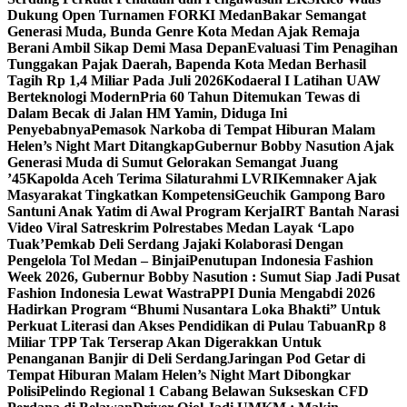
Dukung Open Turnamen FORKI Medan
Bakar Semangat
Generasi Muda, Bunda Genre Kota Medan Ajak Remaja
Berani Ambil Sikap Demi Masa Depan
Evaluasi Tim Penagihan
Tunggakan Pajak Daerah, Bapenda Kota Medan Berhasil
Tagih Rp 1,4 Miliar Pada Juli 2026
Kodaeral I Latihan UAW
Berteknologi Modern
Pria 60 Tahun Ditemukan Tewas di
Dalam Becak di Jalan HM Yamin, Diduga Ini
Penyebabnya
Pemasok Narkoba di Tempat Hiburan Malam
Helen’s Night Mart Ditangkap
Gubernur Bobby Nasution Ajak
Generasi Muda di Sumut Gelorakan Semangat Juang
’45
Kapolda Aceh Terima Silaturahmi LVRI
Kemnaker Ajak
Masyarakat Tingkatkan Kompetensi
Geuchik Gampong Baro
Santuni Anak Yatim di Awal Program Kerja
IRT Bantah Narasi
Video Viral Satreskrim Polrestabes Medan Layak ‘Lapo
Tuak’
Pemkab Deli Serdang Jajaki Kolaborasi Dengan
Pengelola Tol Medan – Binjai
Penutupan Indonesia Fashion
Week 2026, Gubernur Bobby Nasution : Sumut Siap Jadi Pusat
Fashion Indonesia Lewat Wastra
PPI Dunia Mengabdi 2026
Hadirkan Program “Bhumi Nusantara Loka Bhakti” Untuk
Perkuat Literasi dan Akses Pendidikan di Pulau Tabuan
Rp 8
Miliar TPP Tak Terserap Akan Digerakkan Untuk
Penanganan Banjir di Deli Serdang
Jaringan Pod Getar di
Tempat Hiburan Malam Helen’s Night Mart Dibongkar
Polisi
Pelindo Regional 1 Cabang Belawan Sukseskan CFD