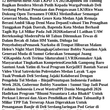
12 Berturut-turut Atas LKPD TA 2025
Kapolsek Idi Tunong
Bagikan Bendera Merah Putih Kepada Warga
Pemkab Deli
Serdang Perkuat Penataan dan Pengawasan LKS
Rico Waas
Dukung Open Turnamen FORKI Medan
Bakar Semangat
Generasi Muda, Bunda Genre Kota Medan Ajak Remaja
Berani Ambil Sikap Demi Masa Depan
Evaluasi Tim Penagihan
Tunggakan Pajak Daerah, Bapenda Kota Medan Berhasil
Tagih Rp 1,4 Miliar Pada Juli 2026
Kodaeral I Latihan UAW
Berteknologi Modern
Pria 60 Tahun Ditemukan Tewas di
Dalam Becak di Jalan HM Yamin, Diduga Ini
Penyebabnya
Pemasok Narkoba di Tempat Hiburan Malam
Helen’s Night Mart Ditangkap
Gubernur Bobby Nasution Ajak
Generasi Muda di Sumut Gelorakan Semangat Juang
’45
Kapolda Aceh Terima Silaturahmi LVRI
Kemnaker Ajak
Masyarakat Tingkatkan Kompetensi
Geuchik Gampong Baro
Santuni Anak Yatim di Awal Program Kerja
IRT Bantah Narasi
Video Viral Satreskrim Polrestabes Medan Layak ‘Lapo
Tuak’
Pemkab Deli Serdang Jajaki Kolaborasi Dengan
Pengelola Tol Medan – Binjai
Penutupan Indonesia Fashion
Week 2026, Gubernur Bobby Nasution : Sumut Siap Jadi Pusat
Fashion Indonesia Lewat Wastra
PPI Dunia Mengabdi 2026
Hadirkan Program “Bhumi Nusantara Loka Bhakti” Untuk
Perkuat Literasi dan Akses Pendidikan di Pulau Tabuan
Rp 8
Miliar TPP Tak Terserap Akan Digerakkan Untuk
Penanganan Banjir di Deli Serdang
Jaringan Pod Getar di