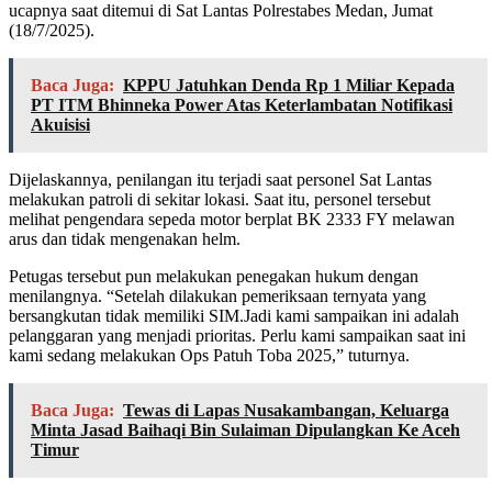
ucapnya saat ditemui di Sat Lantas Polrestabes Medan, Jumat
(18/7/2025).
Baca Juga:
KPPU Jatuhkan Denda Rp 1 Miliar Kepada
PT ITM Bhinneka Power Atas Keterlambatan Notifikasi
Akuisisi
Dijelaskannya, penilangan itu terjadi saat personel Sat Lantas
melakukan patroli di sekitar lokasi. Saat itu, personel tersebut
melihat pengendara sepeda motor berplat BK 2333 FY melawan
arus dan tidak mengenakan helm.
Petugas tersebut pun melakukan penegakan hukum dengan
menilangnya. “Setelah dilakukan pemeriksaan ternyata yang
bersangkutan tidak memiliki SIM.Jadi kami sampaikan ini adalah
pelanggaran yang menjadi prioritas. Perlu kami sampaikan saat ini
kami sedang melakukan Ops Patuh Toba 2025,” tuturnya.
Baca Juga:
Tewas di Lapas Nusakambangan, Keluarga
Minta Jasad Baihaqi Bin Sulaiman Dipulangkan Ke Aceh
Timur