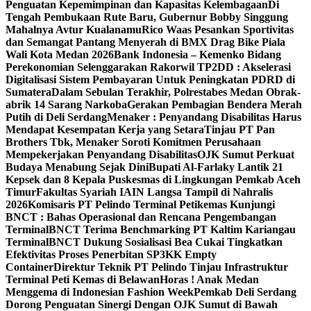
Penguatan Kepemimpinan dan Kapasitas Kelembagaan
Di
Tengah Pembukaan Rute Baru, Gubernur Bobby Singgung
Mahalnya Avtur Kualanamu
Rico Waas Pesankan Sportivitas
dan Semangat Pantang Menyerah di BMX Drag Bike Piala
Wali Kota Medan 2026
Bank Indonesia – Kemenko Bidang
Perekonomian Selenggarakan Rakorwil TP2DD : Akselerasi
Digitalisasi Sistem Pembayaran Untuk Peningkatan PDRD di
Sumatera
Dalam Sebulan Terakhir, Polrestabes Medan Obrak-
abrik 14 Sarang Narkoba
Gerakan Pembagian Bendera Merah
Putih di Deli Serdang
Menaker : Penyandang Disabilitas Harus
Mendapat Kesempatan Kerja yang Setara
Tinjau PT Pan
Brothers Tbk, Menaker Soroti Komitmen Perusahaan
Mempekerjakan Penyandang Disabilitas
OJK Sumut Perkuat
Budaya Menabung Sejak Dini
Bupati Al-Farlaky Lantik 21
Kepsek dan 8 Kepala Puskesmas di Lingkungan Pemkab Aceh
Timur
Fakultas Syariah IAIN Langsa Tampil di Nahralis
2026
Komisaris PT Pelindo Terminal Petikemas Kunjungi
BNCT : Bahas Operasional dan Rencana Pengembangan
Terminal
BNCT Terima Benchmarking PT Kaltim Kariangau
Terminal
BNCT Dukung Sosialisasi Bea Cukai Tingkatkan
Efektivitas Proses Penerbitan SP3KK Empty
Container
Direktur Teknik PT Pelindo Tinjau Infrastruktur
Terminal Peti Kemas di Belawan
Horas ! Anak Medan
Menggema di Indonesian Fashion Week
Pemkab Deli Serdang
Dorong Penguatan Sinergi Dengan OJK Sumut di Bawah