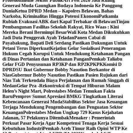
Profesionalisme Sektor Publik
Art Fest 2026 Jadi Ruang
Generasi Muda Gaungkan Budaya Indonesia Ke Panggung
Dunia
Ketua DPRD Medan – Kapolres Belawan, Bahas
Narkoba, Kriminalitas Hingga Potensi Ekonomi
Patkamla
Rubiah Evakuasi ABK dari Kapal Terbakar di Belawan
Tinjau
Pembangunan Fasilitas Sekolah Rakyat, Rico Waas : Kini
Mereka Berani Bermimpi Besar
Wali Kota Medan Dikukuhkan
Jadi Duta Penggerak Ayah Teladan
Panen Cabai di
Payabakung, Bupati Deli Serdang Pastikan Dukungan Untuk
Petani Terus Diperkuat
Kejatisu Gelar Sosialisasi Penerangan
Hukum Cegah Korupsi Untuk Mendukung Ketahanan Pangan
di Dinas Pertanian dan Ketahanan Pangan
Pemkab Taliabu
Gelar FGD Penyusunan RP3KP dan RP2KPKPK
Komisi D
DPRDSU Ikut Gubernur Bobby Nasution Berkantor di
Nias
Gubernur Bobby Nasution Pastikan Pasien Rujukan dari
Nias Tak Terkendala Biaya Perjalanan dan Rumah Singgah di
Medan
Gelar Pra -Rekontruksi di Tempat Hiburan Malam
Helen’s Night Mart, Polrestabes Medan Temukan Fakta
Baru
Pemprov Sumut Apresiasi BMKG Tingkatkan Literasi
Kebencanaan Generasi Muda
Stabilitas Sektor Jasa Keuangan
Terjaga Mendukung Pengembangan dan Penguatan Sektor
Keuangan
Polrestabes Medan Ungkap 729 Kasus Kejahatan
Jalanan, 57 Pelakunya Ditembak
Menaker : Pemerintah
Perkuat Pasar Kerja Agar Kompetensi Tenaga Kerja Sesuai
Kebutuhan Industri
Pemkab Aceh Timur Raih Opini WTP Ke