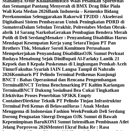
Mahalnya Avtur Kualanamu
Rico Waas Pesankan Sportivitas
dan Semangat Pantang Menyerah di BMX Drag Bike Piala
Wali Kota Medan 2026
Bank Indonesia – Kemenko Bidang
Perekonomian Selenggarakan Rakorwil TP2DD : Akselerasi
Digitalisasi Sistem Pembayaran Untuk Peningkatan PDRD di
Sumatera
Dalam Sebulan Terakhir, Polrestabes Medan Obrak-
abrik 14 Sarang Narkoba
Gerakan Pembagian Bendera Merah
Putih di Deli Serdang
Menaker : Penyandang Disabilitas Harus
Mendapat Kesempatan Kerja yang Setara
Tinjau PT Pan
Brothers Tbk, Menaker Soroti Komitmen Perusahaan
Mempekerjakan Penyandang Disabilitas
OJK Sumut Perkuat
Budaya Menabung Sejak Dini
Bupati Al-Farlaky Lantik 21
Kepsek dan 8 Kepala Puskesmas di Lingkungan Pemkab Aceh
Timur
Fakultas Syariah IAIN Langsa Tampil di Nahralis
2026
Komisaris PT Pelindo Terminal Petikemas Kunjungi
BNCT : Bahas Operasional dan Rencana Pengembangan
Terminal
BNCT Terima Benchmarking PT Kaltim Kariangau
Terminal
BNCT Dukung Sosialisasi Bea Cukai Tingkatkan
Efektivitas Proses Penerbitan SP3KK Empty
Container
Direktur Teknik PT Pelindo Tinjau Infrastruktur
Terminal Peti Kemas di Belawan
Horas ! Anak Medan
Menggema di Indonesian Fashion Week
Pemkab Deli Serdang
Dorong Penguatan Sinergi Dengan OJK Sumut di Bawah
Kepemimpinan Baru
KONI Sumut Intensifkan Pembinaan Atlet
Jelang Porprovsu 2026
Menteri Ekraf Buka Re : Rasa