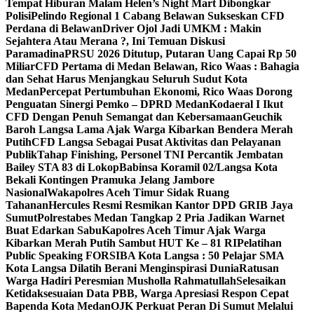
Tempat Hiburan Malam Helen’s Night Mart Dibongkar
Polisi
Pelindo Regional 1 Cabang Belawan Sukseskan CFD
Perdana di Belawan
Driver Ojol Jadi UMKM : Makin
Sejahtera Atau Merana ?, Ini Temuan Diskusi
Paramadina
PRSU 2026 Ditutup, Putaran Uang Capai Rp 50
Miliar
CFD Pertama di Medan Belawan, Rico Waas : Bahagia
dan Sehat Harus Menjangkau Seluruh Sudut Kota
Medan
Percepat Pertumbuhan Ekonomi, Rico Waas Dorong
Penguatan Sinergi Pemko – DPRD Medan
Kodaeral I Ikut
CFD Dengan Penuh Semangat dan Kebersamaan
Geuchik
Baroh Langsa Lama Ajak Warga Kibarkan Bendera Merah
Putih
CFD Langsa Sebagai Pusat Aktivitas dan Pelayanan
Publik
Tahap Finishing, Personel TNI Percantik Jembatan
Bailey STA 83 di Lokop
Babinsa Koramil 02/Langsa Kota
Bekali Kontingen Pramuka Jelang Jambore
Nasional
Wakapolres Aceh Timur Sidak Ruang
Tahanan
Hercules Resmi Resmikan Kantor DPD GRIB Jaya
Sumut
Polrestabes Medan Tangkap 2 Pria Jadikan Warnet
Buat Edarkan Sabu
Kapolres Aceh Timur Ajak Warga
Kibarkan Merah Putih Sambut HUT Ke – 81 RI
Pelatihan
Public Speaking FORSIBA Kota Langsa : 50 Pelajar SMA
Kota Langsa Dilatih Berani Menginspirasi Dunia
Ratusan
Warga Hadiri Peresmian Musholla Rahmatullah
Selesaikan
Ketidaksesuaian Data PBB, Warga Apresiasi Respon Cepat
Bapenda Kota Medan
OJK Perkuat Peran Di Sumut Melalui