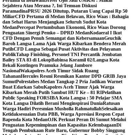
Perdana di Belawan
Driver Ojol Jadi UMKM : Makin
Sejahtera Atau Merana ?, Ini Temuan Diskusi
Paramadina
PRSU 2026 Ditutup, Putaran Uang Capai Rp 50
Miliar
CFD Pertama di Medan Belawan, Rico Waas : Bahagia
dan Sehat Harus Menjangkau Seluruh Sudut Kota
Medan
Percepat Pertumbuhan Ekonomi, Rico Waas Dorong
Penguatan Sinergi Pemko – DPRD Medan
Kodaeral I Ikut
CFD Dengan Penuh Semangat dan Kebersamaan
Geuchik
Baroh Langsa Lama Ajak Warga Kibarkan Bendera Merah
Putih
CFD Langsa Sebagai Pusat Aktivitas dan Pelayanan
Publik
Tahap Finishing, Personel TNI Percantik Jembatan
Bailey STA 83 di Lokop
Babinsa Koramil 02/Langsa Kota
Bekali Kontingen Pramuka Jelang Jambore
Nasional
Wakapolres Aceh Timur Sidak Ruang
Tahanan
Hercules Resmi Resmikan Kantor DPD GRIB Jaya
Sumut
Polrestabes Medan Tangkap 2 Pria Jadikan Warnet
Buat Edarkan Sabu
Kapolres Aceh Timur Ajak Warga
Kibarkan Merah Putih Sambut HUT Ke – 81 RI
Pelatihan
Public Speaking FORSIBA Kota Langsa : 50 Pelajar SMA
Kota Langsa Dilatih Berani Menginspirasi Dunia
Ratusan
Warga Hadiri Peresmian Musholla Rahmatullah
Selesaikan
Ketidaksesuaian Data PBB, Warga Apresiasi Respon Cepat
Bapenda Kota Medan
OJK Perkuat Peran Di Sumut Melalui
Penguatan Kepemimpinan dan Kapasitas Kelembagaan
Di
Tengah Pembukaan Rute Baru, Gubernur Bobby Singgung