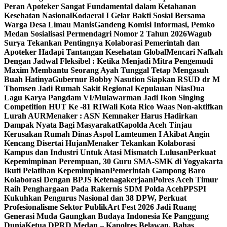
Peran Apoteker Sangat Fundamental dalam Ketahanan
Kesehatan Nasional
Kodaeral I Gelar Bakti Sosial Bersama
Warga Desa Limau Manis
Gandeng Komisi Informasi, Pemko
Medan Sosialisasi Permendagri Nomor 2 Tahun 2026
Wagub
Surya Tekankan Pentingnya Kolaborasi Pemerintah dan
Apoteker Hadapi Tantangan Kesehatan Global
Mencari Nafkah
Dengan Jadwal Fleksibel : Ketika Menjadi Mitra Pengemudi
Maxim Membantu Seorang Ayah Tunggal Tetap Mengasuh
Buah Hatinya
Gubernur Bobby Nasution Siapkan RSUD dr M
Thomsen Jadi Rumah Sakit Regional Kepulauan Nias
Dua
Lagu Karya Pangdam VI/Mulawarman Jadi Ikon Singing
Competition HUT Ke -81 RI
Wali Kota Rico Waas Non-aktifkan
Lurah AUR
Menaker : ASN Kemnaker Harus Hadirkan
Dampak Nyata Bagi Masyarakat
Kapolda Aceh Tinjau
Kerusakan Rumah Dinas Aspol Lamteumen I Akibat Angin
Kencang Disertai Hujan
Menaker Tekankan Kolaborasi
Kampus dan Industri Untuk Atasi Mismatch Lulusan
Perkuat
Kepemimpinan Perempuan, 30 Guru SMA-SMK di Yogyakarta
Ikuti Pelatihan Kepemimpinan
Pemerintah Gampong Baro
Kolaborasi Dengan BPJS Ketenagakerjaan
Polres Aceh Timur
Raih Penghargaan Pada Rakernis SDM Polda Aceh
PPSPI
Kukuhkan Pengurus Nasional dan 38 DPW, Perkuat
Profesionalisme Sektor Publik
Art Fest 2026 Jadi Ruang
Generasi Muda Gaungkan Budaya Indonesia Ke Panggung
Dunia
Ketua DPRD Medan – Kapolres Belawan, Bahas