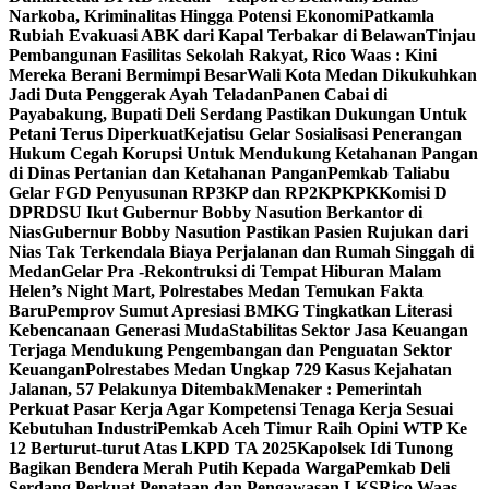
Narkoba, Kriminalitas Hingga Potensi Ekonomi
Patkamla
Rubiah Evakuasi ABK dari Kapal Terbakar di Belawan
Tinjau
Pembangunan Fasilitas Sekolah Rakyat, Rico Waas : Kini
Mereka Berani Bermimpi Besar
Wali Kota Medan Dikukuhkan
Jadi Duta Penggerak Ayah Teladan
Panen Cabai di
Payabakung, Bupati Deli Serdang Pastikan Dukungan Untuk
Petani Terus Diperkuat
Kejatisu Gelar Sosialisasi Penerangan
Hukum Cegah Korupsi Untuk Mendukung Ketahanan Pangan
di Dinas Pertanian dan Ketahanan Pangan
Pemkab Taliabu
Gelar FGD Penyusunan RP3KP dan RP2KPKPK
Komisi D
DPRDSU Ikut Gubernur Bobby Nasution Berkantor di
Nias
Gubernur Bobby Nasution Pastikan Pasien Rujukan dari
Nias Tak Terkendala Biaya Perjalanan dan Rumah Singgah di
Medan
Gelar Pra -Rekontruksi di Tempat Hiburan Malam
Helen’s Night Mart, Polrestabes Medan Temukan Fakta
Baru
Pemprov Sumut Apresiasi BMKG Tingkatkan Literasi
Kebencanaan Generasi Muda
Stabilitas Sektor Jasa Keuangan
Terjaga Mendukung Pengembangan dan Penguatan Sektor
Keuangan
Polrestabes Medan Ungkap 729 Kasus Kejahatan
Jalanan, 57 Pelakunya Ditembak
Menaker : Pemerintah
Perkuat Pasar Kerja Agar Kompetensi Tenaga Kerja Sesuai
Kebutuhan Industri
Pemkab Aceh Timur Raih Opini WTP Ke
12 Berturut-turut Atas LKPD TA 2025
Kapolsek Idi Tunong
Bagikan Bendera Merah Putih Kepada Warga
Pemkab Deli
Serdang Perkuat Penataan dan Pengawasan LKS
Rico Waas