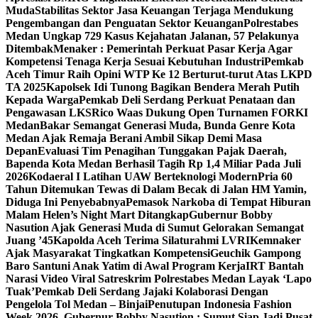
Muda
Stabilitas Sektor Jasa Keuangan Terjaga Mendukung
Pengembangan dan Penguatan Sektor Keuangan
Polrestabes
Medan Ungkap 729 Kasus Kejahatan Jalanan, 57 Pelakunya
Ditembak
Menaker : Pemerintah Perkuat Pasar Kerja Agar
Kompetensi Tenaga Kerja Sesuai Kebutuhan Industri
Pemkab
Aceh Timur Raih Opini WTP Ke 12 Berturut-turut Atas LKPD
TA 2025
Kapolsek Idi Tunong Bagikan Bendera Merah Putih
Kepada Warga
Pemkab Deli Serdang Perkuat Penataan dan
Pengawasan LKS
Rico Waas Dukung Open Turnamen FORKI
Medan
Bakar Semangat Generasi Muda, Bunda Genre Kota
Medan Ajak Remaja Berani Ambil Sikap Demi Masa
Depan
Evaluasi Tim Penagihan Tunggakan Pajak Daerah,
Bapenda Kota Medan Berhasil Tagih Rp 1,4 Miliar Pada Juli
2026
Kodaeral I Latihan UAW Berteknologi Modern
Pria 60
Tahun Ditemukan Tewas di Dalam Becak di Jalan HM Yamin,
Diduga Ini Penyebabnya
Pemasok Narkoba di Tempat Hiburan
Malam Helen’s Night Mart Ditangkap
Gubernur Bobby
Nasution Ajak Generasi Muda di Sumut Gelorakan Semangat
Juang ’45
Kapolda Aceh Terima Silaturahmi LVRI
Kemnaker
Ajak Masyarakat Tingkatkan Kompetensi
Geuchik Gampong
Baro Santuni Anak Yatim di Awal Program Kerja
IRT Bantah
Narasi Video Viral Satreskrim Polrestabes Medan Layak ‘Lapo
Tuak’
Pemkab Deli Serdang Jajaki Kolaborasi Dengan
Pengelola Tol Medan – Binjai
Penutupan Indonesia Fashion
Week 2026, Gubernur Bobby Nasution : Sumut Siap Jadi Pusat