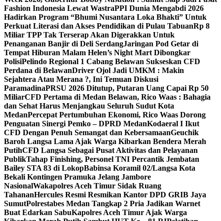
Fashion Indonesia Lewat Wastra
PPI Dunia Mengabdi 2026
Hadirkan Program “Bhumi Nusantara Loka Bhakti” Untuk
Perkuat Literasi dan Akses Pendidikan di Pulau Tabuan
Rp 8
Miliar TPP Tak Terserap Akan Digerakkan Untuk
Penanganan Banjir di Deli Serdang
Jaringan Pod Getar di
Tempat Hiburan Malam Helen’s Night Mart Dibongkar
Polisi
Pelindo Regional 1 Cabang Belawan Sukseskan CFD
Perdana di Belawan
Driver Ojol Jadi UMKM : Makin
Sejahtera Atau Merana ?, Ini Temuan Diskusi
Paramadina
PRSU 2026 Ditutup, Putaran Uang Capai Rp 50
Miliar
CFD Pertama di Medan Belawan, Rico Waas : Bahagia
dan Sehat Harus Menjangkau Seluruh Sudut Kota
Medan
Percepat Pertumbuhan Ekonomi, Rico Waas Dorong
Penguatan Sinergi Pemko – DPRD Medan
Kodaeral I Ikut
CFD Dengan Penuh Semangat dan Kebersamaan
Geuchik
Baroh Langsa Lama Ajak Warga Kibarkan Bendera Merah
Putih
CFD Langsa Sebagai Pusat Aktivitas dan Pelayanan
Publik
Tahap Finishing, Personel TNI Percantik Jembatan
Bailey STA 83 di Lokop
Babinsa Koramil 02/Langsa Kota
Bekali Kontingen Pramuka Jelang Jambore
Nasional
Wakapolres Aceh Timur Sidak Ruang
Tahanan
Hercules Resmi Resmikan Kantor DPD GRIB Jaya
Sumut
Polrestabes Medan Tangkap 2 Pria Jadikan Warnet
Buat Edarkan Sabu
Kapolres Aceh Timur Ajak Warga