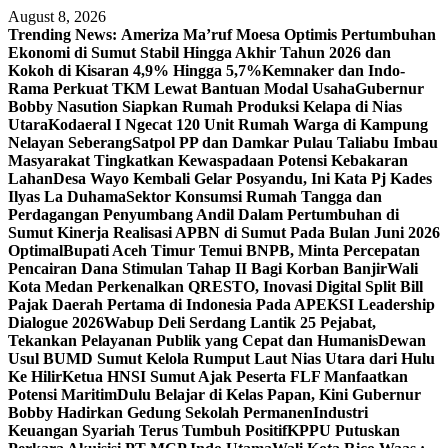
Skip
August 8, 2026
to
Trending News:
Ameriza Ma’ruf Moesa‎ Optimis Pertumbuhan
content
Ekonomi di Sumut Stabil Hingga Akhir Tahun 2026 dan
Kokoh di Kisaran 4,9% Hingga 5,7%
Kemnaker dan Indo-
Rama Perkuat TKM Lewat Bantuan Modal Usaha
Gubernur
Bobby Nasution Siapkan Rumah Produksi Kelapa di Nias
Utara
Kodaeral I Ngecat 120 Unit Rumah Warga di Kampung
Nelayan Seberang
Satpol PP dan Damkar Pulau Taliabu Imbau
Masyarakat Tingkatkan Kewaspadaan Potensi Kebakaran
Lahan
Desa Wayo Kembali Gelar Posyandu, Ini Kata Pj Kades
Ilyas La Duhama
Sektor Konsumsi Rumah Tangga dan
Perdagangan Penyumbang Andil Dalam Pertumbuhan di
Sumut ‎
Kinerja Realisasi APBN di Sumut Pada Bulan Juni 2026
Optimal‎‎
Bupati Aceh Timur Temui BNPB, Minta Percepatan
Pencairan Dana Stimulan Tahap II Bagi Korban Banjir
Wali
Kota Medan Perkenalkan QRESTO, Inovasi Digital Split Bill
Pajak Daerah Pertama di Indonesia Pada APEKSI Leadership
Dialogue 2026
Wabup Deli Serdang Lantik 25 Pejabat,
Tekankan Pelayanan Publik yang Cepat dan Humanis
Dewan
Usul BUMD Sumut Kelola Rumput Laut Nias Utara dari Hulu
Ke Hilir
Ketua HNSI Sumut Ajak Peserta FLF Manfaatkan
Potensi Maritim
Dulu Belajar di Kelas Papan, Kini Gubernur
Bobby Hadirkan Gedung Sekolah Permanen
Industri
Keuangan Syariah Terus Tumbuh Positif
KPPU Putuskan