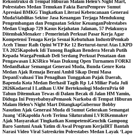
Rekontruksi di Tempat Hiburan Malam Helen’s Night Mart,
Polrestabes Medan Temukan Fakta Baru
Pemprov Sumut
Apresiasi BMKG Tingkatkan Literasi Kebencanaan Generasi
Muda
Stabilitas Sektor Jasa Keuangan Terjaga Mendukung
Pengembangan dan Penguatan Sektor Keuangan
Polrestabes
Medan Ungkap 729 Kasus Kejahatan Jalanan, 57 Pelakunya
Ditembak
Menaker : Pemerintah Perkuat Pasar Kerja Agar
Kompetensi Tenaga Kerja Sesuai Kebutuhan Industri
Pemkab
Aceh Timur Raih Opini WTP Ke 12 Berturut-turut Atas LKPD
TA 2025
Kapolsek Idi Tunong Bagikan Bendera Merah Putih
Kepada Warga
Pemkab Deli Serdang Perkuat Penataan dan
Pengawasan LKS
Rico Waas Dukung Open Turnamen FORKI
Medan
Bakar Semangat Generasi Muda, Bunda Genre Kota
Medan Ajak Remaja Berani Ambil Sikap Demi Masa
Depan
Evaluasi Tim Penagihan Tunggakan Pajak Daerah,
Bapenda Kota Medan Berhasil Tagih Rp 1,4 Miliar Pada Juli
2026
Kodaeral I Latihan UAW Berteknologi Modern
Pria 60
Tahun Ditemukan Tewas di Dalam Becak di Jalan HM Yamin,
Diduga Ini Penyebabnya
Pemasok Narkoba di Tempat Hiburan
Malam Helen’s Night Mart Ditangkap
Gubernur Bobby
Nasution Ajak Generasi Muda di Sumut Gelorakan Semangat
Juang ’45
Kapolda Aceh Terima Silaturahmi LVRI
Kemnaker
Ajak Masyarakat Tingkatkan Kompetensi
Geuchik Gampong
Baro Santuni Anak Yatim di Awal Program Kerja
IRT Bantah
Narasi Video Viral Satreskrim Polrestabes Medan Layak ‘Lapo