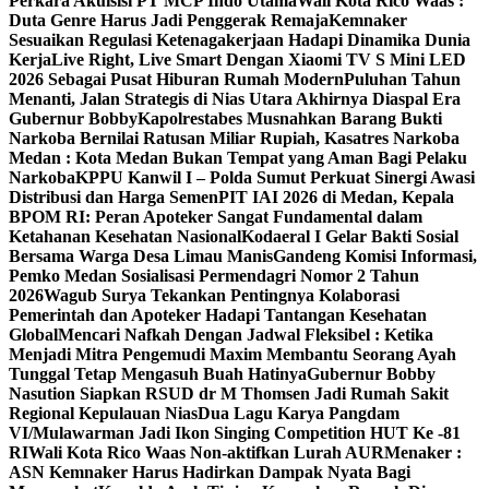
Perkara Akuisisi PT MCP Indo Utama
Wali Kota Rico Waas :
Duta Genre Harus Jadi Penggerak Remaja
Kemnaker
Sesuaikan Regulasi Ketenagakerjaan Hadapi Dinamika Dunia
Kerja
Live Right, Live Smart Dengan Xiaomi TV S Mini LED
2026 Sebagai Pusat Hiburan Rumah Modern
Puluhan Tahun
Menanti, Jalan Strategis di Nias Utara Akhirnya Diaspal Era
Gubernur Bobby
Kapolrestabes Musnahkan Barang Bukti
Narkoba Bernilai Ratusan Miliar Rupiah, Kasatres Narkoba
Medan : Kota Medan Bukan Tempat yang Aman Bagi Pelaku
Narkoba
KPPU Kanwil I – Polda Sumut Perkuat Sinergi Awasi
Distribusi dan Harga Semen
PIT IAI 2026 di Medan, Kepala
BPOM RI: Peran Apoteker Sangat Fundamental dalam
Ketahanan Kesehatan Nasional
Kodaeral I Gelar Bakti Sosial
Bersama Warga Desa Limau Manis
Gandeng Komisi Informasi,
Pemko Medan Sosialisasi Permendagri Nomor 2 Tahun
2026
Wagub Surya Tekankan Pentingnya Kolaborasi
Pemerintah dan Apoteker Hadapi Tantangan Kesehatan
Global
Mencari Nafkah Dengan Jadwal Fleksibel : Ketika
Menjadi Mitra Pengemudi Maxim Membantu Seorang Ayah
Tunggal Tetap Mengasuh Buah Hatinya
Gubernur Bobby
Nasution Siapkan RSUD dr M Thomsen Jadi Rumah Sakit
Regional Kepulauan Nias
Dua Lagu Karya Pangdam
VI/Mulawarman Jadi Ikon Singing Competition HUT Ke -81
RI
Wali Kota Rico Waas Non-aktifkan Lurah AUR
Menaker :
ASN Kemnaker Harus Hadirkan Dampak Nyata Bagi