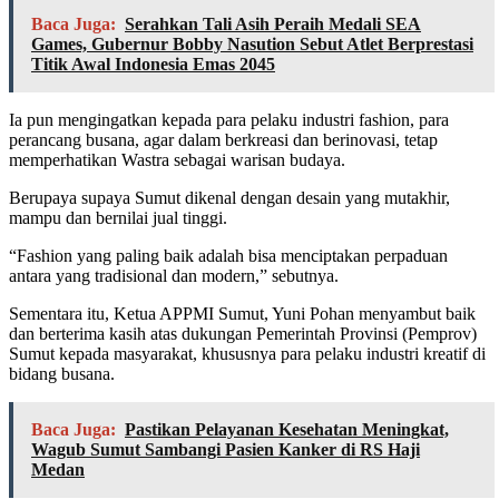
Baca Juga:
Serahkan Tali Asih Peraih Medali SEA
Games, Gubernur Bobby Nasution Sebut Atlet Berprestasi
Titik Awal Indonesia Emas 2045
Ia pun mengingatkan kepada para pelaku industri fashion, para
perancang busana, agar dalam berkreasi dan berinovasi, tetap
memperhatikan Wastra sebagai warisan budaya.
Berupaya supaya Sumut dikenal dengan desain yang mutakhir,
mampu dan bernilai jual tinggi.
“Fashion yang paling baik adalah bisa menciptakan perpaduan
antara yang tradisional dan modern,” sebutnya.
Sementara itu, Ketua APPMI Sumut, Yuni Pohan menyambut baik
dan berterima kasih atas dukungan Pemerintah Provinsi (Pemprov)
Sumut kepada masyarakat, khususnya para pelaku industri kreatif di
bidang busana.
Baca Juga:
Pastikan Pelayanan Kesehatan Meningkat,
Wagub Sumut Sambangi Pasien Kanker di RS Haji
Medan