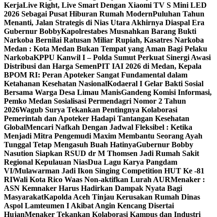
Kerja
Live Right, Live Smart Dengan Xiaomi TV S Mini LED
2026 Sebagai Pusat Hiburan Rumah Modern
Puluhan Tahun
Menanti, Jalan Strategis di Nias Utara Akhirnya Diaspal Era
Gubernur Bobby
Kapolrestabes Musnahkan Barang Bukti
Narkoba Bernilai Ratusan Miliar Rupiah, Kasatres Narkoba
Medan : Kota Medan Bukan Tempat yang Aman Bagi Pelaku
Narkoba
KPPU Kanwil I – Polda Sumut Perkuat Sinergi Awasi
Distribusi dan Harga Semen
PIT IAI 2026 di Medan, Kepala
BPOM RI: Peran Apoteker Sangat Fundamental dalam
Ketahanan Kesehatan Nasional
Kodaeral I Gelar Bakti Sosial
Bersama Warga Desa Limau Manis
Gandeng Komisi Informasi,
Pemko Medan Sosialisasi Permendagri Nomor 2 Tahun
2026
Wagub Surya Tekankan Pentingnya Kolaborasi
Pemerintah dan Apoteker Hadapi Tantangan Kesehatan
Global
Mencari Nafkah Dengan Jadwal Fleksibel : Ketika
Menjadi Mitra Pengemudi Maxim Membantu Seorang Ayah
Tunggal Tetap Mengasuh Buah Hatinya
Gubernur Bobby
Nasution Siapkan RSUD dr M Thomsen Jadi Rumah Sakit
Regional Kepulauan Nias
Dua Lagu Karya Pangdam
VI/Mulawarman Jadi Ikon Singing Competition HUT Ke -81
RI
Wali Kota Rico Waas Non-aktifkan Lurah AUR
Menaker :
ASN Kemnaker Harus Hadirkan Dampak Nyata Bagi
Masyarakat
Kapolda Aceh Tinjau Kerusakan Rumah Dinas
Aspol Lamteumen I Akibat Angin Kencang Disertai
Hujan
Menaker Tekankan Kolaborasi Kampus dan Industri