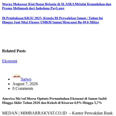
Post
Warga Makassar Kini Dapat Belanja di ALASKA Melalui Kemudahan dan
Promo Melimpah dari Indodana PayLater
navigation
Di Pembukaan KKSU 2025, Kepala BI Perwakilan Sumut : Tahun Ini
Hingga Juni Nilai Ekspor UMKM Sumut Mencapai Rp 49,6 Miliar
Related Posts
Ekonomi
Sarwo
August 7, 2026
0 Comments
Ameriza Ma’ruf Moesa‎ Optimis Pertumbuhan Ekonomi di Sumut Stabil
Hingga Akhir Tahun 2026 dan Kokoh di Kisaran 4,9% Hingga 5,7%
MEDAN | MIMBARRAKYAT.CO.ID – Kantor Perwakilan Bank