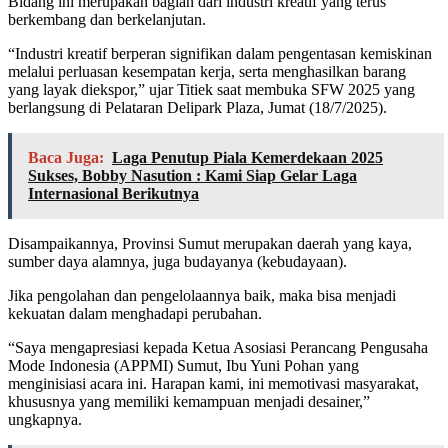
Bidang ini merupakan bagian dari industri kreatif yang terus
berkembang dan berkelanjutan.
“Industri kreatif berperan signifikan dalam pengentasan kemiskinan
melalui perluasan kesempatan kerja, serta menghasilkan barang
yang layak diekspor,” ujar Titiek saat membuka SFW 2025 yang
berlangsung di Pelataran Delipark Plaza, Jumat (18/7/2025).
Baca Juga:
Laga Penutup Piala Kemerdekaan 2025
Sukses, Bobby Nasution : Kami Siap Gelar Laga
Internasional Berikutnya
Disampaikannya, Provinsi Sumut merupakan daerah yang kaya,
sumber daya alamnya, juga budayanya (kebudayaan).
Jika pengolahan dan pengelolaannya baik, maka bisa menjadi
kekuatan dalam menghadapi perubahan.
“Saya mengapresiasi kepada Ketua Asosiasi Perancang Pengusaha
Mode Indonesia (APPMI) Sumut, Ibu Yuni Pohan yang
menginisiasi acara ini. Harapan kami, ini memotivasi masyarakat,
khususnya yang memiliki kemampuan menjadi desainer,”
ungkapnya.