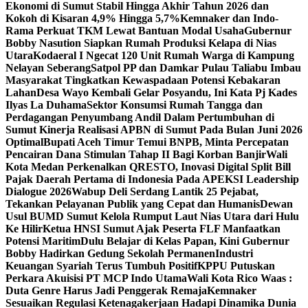
Ekonomi di Sumut Stabil Hingga Akhir Tahun 2026 dan
Kokoh di Kisaran 4,9% Hingga 5,7%
Kemnaker dan Indo-
Rama Perkuat TKM Lewat Bantuan Modal Usaha
Gubernur
Bobby Nasution Siapkan Rumah Produksi Kelapa di Nias
Utara
Kodaeral I Ngecat 120 Unit Rumah Warga di Kampung
Nelayan Seberang
Satpol PP dan Damkar Pulau Taliabu Imbau
Masyarakat Tingkatkan Kewaspadaan Potensi Kebakaran
Lahan
Desa Wayo Kembali Gelar Posyandu, Ini Kata Pj Kades
Ilyas La Duhama
Sektor Konsumsi Rumah Tangga dan
Perdagangan Penyumbang Andil Dalam Pertumbuhan di
Sumut ‎
Kinerja Realisasi APBN di Sumut Pada Bulan Juni 2026
Optimal‎‎
Bupati Aceh Timur Temui BNPB, Minta Percepatan
Pencairan Dana Stimulan Tahap II Bagi Korban Banjir
Wali
Kota Medan Perkenalkan QRESTO, Inovasi Digital Split Bill
Pajak Daerah Pertama di Indonesia Pada APEKSI Leadership
Dialogue 2026
Wabup Deli Serdang Lantik 25 Pejabat,
Tekankan Pelayanan Publik yang Cepat dan Humanis
Dewan
Usul BUMD Sumut Kelola Rumput Laut Nias Utara dari Hulu
Ke Hilir
Ketua HNSI Sumut Ajak Peserta FLF Manfaatkan
Potensi Maritim
Dulu Belajar di Kelas Papan, Kini Gubernur
Bobby Hadirkan Gedung Sekolah Permanen
Industri
Keuangan Syariah Terus Tumbuh Positif
KPPU Putuskan
Perkara Akuisisi PT MCP Indo Utama
Wali Kota Rico Waas :
Duta Genre Harus Jadi Penggerak Remaja
Kemnaker
Sesuaikan Regulasi Ketenagakerjaan Hadapi Dinamika Dunia