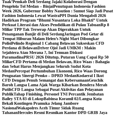
Tuak’
Pemkab Deli Serdang Jajaki Kolaborasi Dengan
Pengelola Tol Medan – Binjai
Penutupan Indonesia Fashion
Week 2026, Gubernur Bobby Nasution : Sumut Siap Jadi Pusat
Fashion Indonesia Lewat Wastra
PPI Dunia Mengabdi 2026
Hadirkan Program “Bhumi Nusantara Loka Bhakti” Untuk
Perkuat Literasi dan Akses Pendidikan di Pulau Tabuan
Rp 8
Miliar TPP Tak Terserap Akan Digerakkan Untuk
Penanganan Banjir di Deli Serdang
Jaringan Pod Getar di
Tempat Hiburan Malam Helen’s Night Mart Dibongkar
Polisi
Pelindo Regional 1 Cabang Belawan Sukseskan CFD
Perdana di Belawan
Driver Ojol Jadi UMKM : Makin
Sejahtera Atau Merana ?, Ini Temuan Diskusi
Paramadina
PRSU 2026 Ditutup, Putaran Uang Capai Rp 50
Miliar
CFD Pertama di Medan Belawan, Rico Waas : Bahagia
dan Sehat Harus Menjangkau Seluruh Sudut Kota
Medan
Percepat Pertumbuhan Ekonomi, Rico Waas Dorong
Penguatan Sinergi Pemko – DPRD Medan
Kodaeral I Ikut
CFD Dengan Penuh Semangat dan Kebersamaan
Geuchik
Baroh Langsa Lama Ajak Warga Kibarkan Bendera Merah
Putih
CFD Langsa Sebagai Pusat Aktivitas dan Pelayanan
Publik
Tahap Finishing, Personel TNI Percantik Jembatan
Bailey STA 83 di Lokop
Babinsa Koramil 02/Langsa Kota
Bekali Kontingen Pramuka Jelang Jambore
Nasional
Wakapolres Aceh Timur Sidak Ruang
Tahanan
Hercules Resmi Resmikan Kantor DPD GRIB Jaya