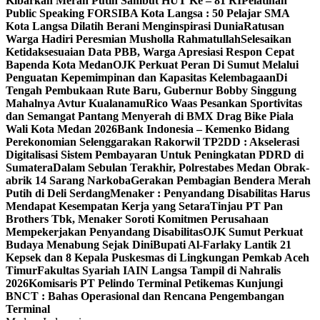
Kibarkan Merah Putih Sambut HUT Ke – 81 RI
Pelatihan
Public Speaking FORSIBA Kota Langsa : 50 Pelajar SMA
Kota Langsa Dilatih Berani Menginspirasi Dunia
Ratusan
Warga Hadiri Peresmian Musholla Rahmatullah
Selesaikan
Ketidaksesuaian Data PBB, Warga Apresiasi Respon Cepat
Bapenda Kota Medan
OJK Perkuat Peran Di Sumut Melalui
Penguatan Kepemimpinan dan Kapasitas Kelembagaan
Di
Tengah Pembukaan Rute Baru, Gubernur Bobby Singgung
Mahalnya Avtur Kualanamu
Rico Waas Pesankan Sportivitas
dan Semangat Pantang Menyerah di BMX Drag Bike Piala
Wali Kota Medan 2026
Bank Indonesia – Kemenko Bidang
Perekonomian Selenggarakan Rakorwil TP2DD : Akselerasi
Digitalisasi Sistem Pembayaran Untuk Peningkatan PDRD di
Sumatera
Dalam Sebulan Terakhir, Polrestabes Medan Obrak-
abrik 14 Sarang Narkoba
Gerakan Pembagian Bendera Merah
Putih di Deli Serdang
Menaker : Penyandang Disabilitas Harus
Mendapat Kesempatan Kerja yang Setara
Tinjau PT Pan
Brothers Tbk, Menaker Soroti Komitmen Perusahaan
Mempekerjakan Penyandang Disabilitas
OJK Sumut Perkuat
Budaya Menabung Sejak Dini
Bupati Al-Farlaky Lantik 21
Kepsek dan 8 Kepala Puskesmas di Lingkungan Pemkab Aceh
Timur
Fakultas Syariah IAIN Langsa Tampil di Nahralis
2026
Komisaris PT Pelindo Terminal Petikemas Kunjungi
BNCT : Bahas Operasional dan Rencana Pengembangan
Terminal