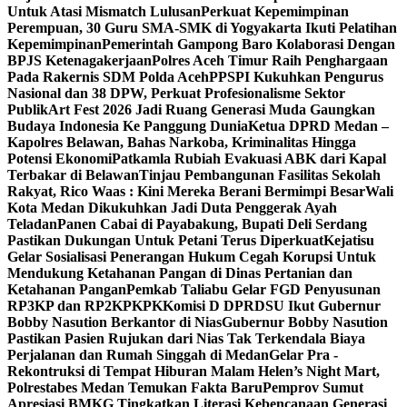
Untuk Atasi Mismatch Lulusan
Perkuat Kepemimpinan
Perempuan, 30 Guru SMA-SMK di Yogyakarta Ikuti Pelatihan
Kepemimpinan
Pemerintah Gampong Baro Kolaborasi Dengan
BPJS Ketenagakerjaan
Polres Aceh Timur Raih Penghargaan
Pada Rakernis SDM Polda Aceh
PPSPI Kukuhkan Pengurus
Nasional dan 38 DPW, Perkuat Profesionalisme Sektor
Publik
Art Fest 2026 Jadi Ruang Generasi Muda Gaungkan
Budaya Indonesia Ke Panggung Dunia
Ketua DPRD Medan –
Kapolres Belawan, Bahas Narkoba, Kriminalitas Hingga
Potensi Ekonomi
Patkamla Rubiah Evakuasi ABK dari Kapal
Terbakar di Belawan
Tinjau Pembangunan Fasilitas Sekolah
Rakyat, Rico Waas : Kini Mereka Berani Bermimpi Besar
Wali
Kota Medan Dikukuhkan Jadi Duta Penggerak Ayah
Teladan
Panen Cabai di Payabakung, Bupati Deli Serdang
Pastikan Dukungan Untuk Petani Terus Diperkuat
Kejatisu
Gelar Sosialisasi Penerangan Hukum Cegah Korupsi Untuk
Mendukung Ketahanan Pangan di Dinas Pertanian dan
Ketahanan Pangan
Pemkab Taliabu Gelar FGD Penyusunan
RP3KP dan RP2KPKPK
Komisi D DPRDSU Ikut Gubernur
Bobby Nasution Berkantor di Nias
Gubernur Bobby Nasution
Pastikan Pasien Rujukan dari Nias Tak Terkendala Biaya
Perjalanan dan Rumah Singgah di Medan
Gelar Pra -
Rekontruksi di Tempat Hiburan Malam Helen’s Night Mart,
Polrestabes Medan Temukan Fakta Baru
Pemprov Sumut
Apresiasi BMKG Tingkatkan Literasi Kebencanaan Generasi