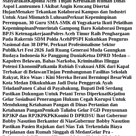
Masyarakat
Kapolda Aceh Tinjau Kerusakan Rumah Dinas
Aspol Lamteumen I Akibat Angin Kencang Disertai
Hujan
Menaker Tekankan Kolaborasi Kampus dan Industri
Untuk Atasi Mismatch Lulusan
Perkuat Kepemimpinan
Perempuan, 30 Guru SMA-SMK di Yogyakarta Ikuti Pelatihan
Kepemimpinan
Pemerintah Gampong Baro Kolaborasi Dengan
BPJS Ketenagakerjaan
Polres Aceh Timur Raih Penghargaan
Pada Rakernis SDM Polda Aceh
PPSPI Kukuhkan Pengurus
Nasional dan 38 DPW, Perkuat Profesionalisme Sektor
Publik
Art Fest 2026 Jadi Ruang Generasi Muda Gaungkan
Budaya Indonesia Ke Panggung Dunia
Ketua DPRD Medan –
Kapolres Belawan, Bahas Narkoba, Kriminalitas Hingga
Potensi Ekonomi
Patkamla Rubiah Evakuasi ABK dari Kapal
Terbakar di Belawan
Tinjau Pembangunan Fasilitas Sekolah
Rakyat, Rico Waas : Kini Mereka Berani Bermimpi Besar
Wali
Kota Medan Dikukuhkan Jadi Duta Penggerak Ayah
Teladan
Panen Cabai di Payabakung, Bupati Deli Serdang
Pastikan Dukungan Untuk Petani Terus Diperkuat
Kejatisu
Gelar Sosialisasi Penerangan Hukum Cegah Korupsi Untuk
Mendukung Ketahanan Pangan di Dinas Pertanian dan
Ketahanan Pangan
Pemkab Taliabu Gelar FGD Penyusunan
RP3KP dan RP2KPKPK
Komisi D DPRDSU Ikut Gubernur
Bobby Nasution Berkantor di Nias
Gubernur Bobby Nasution
Pastikan Pasien Rujukan dari Nias Tak Terkendala Biaya
Perjalanan dan Rumah Singgah di Medan
Gelar Pra -