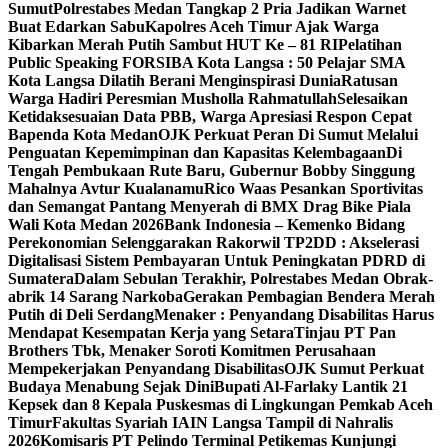
Sumut
Polrestabes Medan Tangkap 2 Pria Jadikan Warnet
Buat Edarkan Sabu
Kapolres Aceh Timur Ajak Warga
Kibarkan Merah Putih Sambut HUT Ke – 81 RI
Pelatihan
Public Speaking FORSIBA Kota Langsa : 50 Pelajar SMA
Kota Langsa Dilatih Berani Menginspirasi Dunia
Ratusan
Warga Hadiri Peresmian Musholla Rahmatullah
Selesaikan
Ketidaksesuaian Data PBB, Warga Apresiasi Respon Cepat
Bapenda Kota Medan
OJK Perkuat Peran Di Sumut Melalui
Penguatan Kepemimpinan dan Kapasitas Kelembagaan
Di
Tengah Pembukaan Rute Baru, Gubernur Bobby Singgung
Mahalnya Avtur Kualanamu
Rico Waas Pesankan Sportivitas
dan Semangat Pantang Menyerah di BMX Drag Bike Piala
Wali Kota Medan 2026
Bank Indonesia – Kemenko Bidang
Perekonomian Selenggarakan Rakorwil TP2DD : Akselerasi
Digitalisasi Sistem Pembayaran Untuk Peningkatan PDRD di
Sumatera
Dalam Sebulan Terakhir, Polrestabes Medan Obrak-
abrik 14 Sarang Narkoba
Gerakan Pembagian Bendera Merah
Putih di Deli Serdang
Menaker : Penyandang Disabilitas Harus
Mendapat Kesempatan Kerja yang Setara
Tinjau PT Pan
Brothers Tbk, Menaker Soroti Komitmen Perusahaan
Mempekerjakan Penyandang Disabilitas
OJK Sumut Perkuat
Budaya Menabung Sejak Dini
Bupati Al-Farlaky Lantik 21
Kepsek dan 8 Kepala Puskesmas di Lingkungan Pemkab Aceh
Timur
Fakultas Syariah IAIN Langsa Tampil di Nahralis
2026
Komisaris PT Pelindo Terminal Petikemas Kunjungi