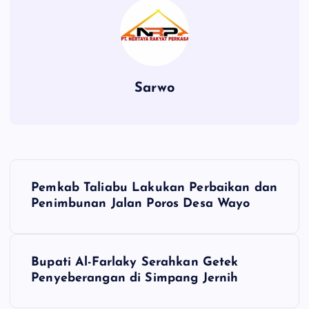
Sarwo
P
Pemkab Taliabu Lakukan Perbaikan dan
o
Penimbunan Jalan Poros Desa Wayo
s
Bupati Al-Farlaky Serahkan Getek
t
Penyeberangan di Simpang Jernih