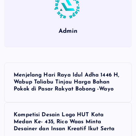
Admin
P
Menjelang Hari Raya Idul Adha 1446 H,
o
Wabup Taliabu Tinjau Harga Bahan
Pokok di Pasar Rakyat Bobong -Wayo
s
t
Kompetisi Desain Logo HUT Kota
Medan Ke- 435, Rico Waas Minta
n
Desainer dan Insan Kreatif Ikut Serta