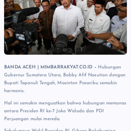
BANDA ACEH | MIMBARRAKYAT.CO.ID –
Hubungan
Gubernur Sumatera Utara, Bobby Afif Nasution dengan
Bupati Tapanuli Tengah, Masinton Pasaribu semakin
harmonis.
Hal ini semakin menguatkan bahwa hubungan memanas
antara Presiden RI ke-7 Joko Widodo dan PDI
Perjuangan mulai mereda.
Sebelumnya Wakil Presiden RI, Gibran Rakabuming