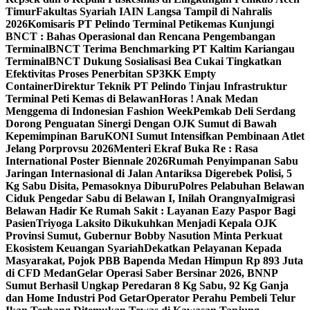
Timur
Fakultas Syariah IAIN Langsa Tampil di Nahralis
2026
Komisaris PT Pelindo Terminal Petikemas Kunjungi
BNCT : Bahas Operasional dan Rencana Pengembangan
Terminal
BNCT Terima Benchmarking PT Kaltim Kariangau
Terminal
BNCT Dukung Sosialisasi Bea Cukai Tingkatkan
Efektivitas Proses Penerbitan SP3KK Empty
Container
Direktur Teknik PT Pelindo Tinjau Infrastruktur
Terminal Peti Kemas di Belawan
Horas ! Anak Medan
Menggema di Indonesian Fashion Week
Pemkab Deli Serdang
Dorong Penguatan Sinergi Dengan OJK Sumut di Bawah
Kepemimpinan Baru
KONI Sumut Intensifkan Pembinaan Atlet
Jelang Porprovsu 2026
Menteri Ekraf Buka Re : Rasa
International Poster Biennale 2026
Rumah Penyimpanan Sabu
Jaringan Internasional di Jalan Antariksa Digerebek Polisi, 5
Kg Sabu Disita, Pemasoknya Diburu
Polres Pelabuhan Belawan
Ciduk Pengedar Sabu di Belawan I, Inilah Orangnya
Imigrasi
Belawan Hadir Ke Rumah Sakit : Layanan Eazy Paspor Bagi
Pasien
Triyoga Laksito Dikukuhkan Menjadi Kepala OJK
Provinsi Sumut, Gubernur Bobby Nasution Minta Perkuat
Ekosistem Keuangan Syariah
Dekatkan Pelayanan Kepada
Masyarakat, Pojok PBB Bapenda Medan Himpun Rp 893 Juta
di CFD Medan
Gelar Operasi Saber Bersinar 2026, BNNP
Sumut Berhasil Ungkap Peredaran 8 Kg Sabu, 92 Kg Ganja
dan Home Industri Pod Getar‎‎
Operator Perahu Pembeli Telur