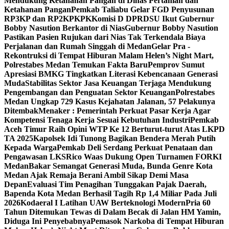
Mendukung Ketahanan Pangan di Dinas Pertanian dan
Ketahanan Pangan
Pemkab Taliabu Gelar FGD Penyusunan
RP3KP dan RP2KPKPK
Komisi D DPRDSU Ikut Gubernur
Bobby Nasution Berkantor di Nias
Gubernur Bobby Nasution
Pastikan Pasien Rujukan dari Nias Tak Terkendala Biaya
Perjalanan dan Rumah Singgah di Medan
Gelar Pra -
Rekontruksi di Tempat Hiburan Malam Helen’s Night Mart,
Polrestabes Medan Temukan Fakta Baru
Pemprov Sumut
Apresiasi BMKG Tingkatkan Literasi Kebencanaan Generasi
Muda
Stabilitas Sektor Jasa Keuangan Terjaga Mendukung
Pengembangan dan Penguatan Sektor Keuangan
Polrestabes
Medan Ungkap 729 Kasus Kejahatan Jalanan, 57 Pelakunya
Ditembak
Menaker : Pemerintah Perkuat Pasar Kerja Agar
Kompetensi Tenaga Kerja Sesuai Kebutuhan Industri
Pemkab
Aceh Timur Raih Opini WTP Ke 12 Berturut-turut Atas LKPD
TA 2025
Kapolsek Idi Tunong Bagikan Bendera Merah Putih
Kepada Warga
Pemkab Deli Serdang Perkuat Penataan dan
Pengawasan LKS
Rico Waas Dukung Open Turnamen FORKI
Medan
Bakar Semangat Generasi Muda, Bunda Genre Kota
Medan Ajak Remaja Berani Ambil Sikap Demi Masa
Depan
Evaluasi Tim Penagihan Tunggakan Pajak Daerah,
Bapenda Kota Medan Berhasil Tagih Rp 1,4 Miliar Pada Juli
2026
Kodaeral I Latihan UAW Berteknologi Modern
Pria 60
Tahun Ditemukan Tewas di Dalam Becak di Jalan HM Yamin,
Diduga Ini Penyebabnya
Pemasok Narkoba di Tempat Hiburan