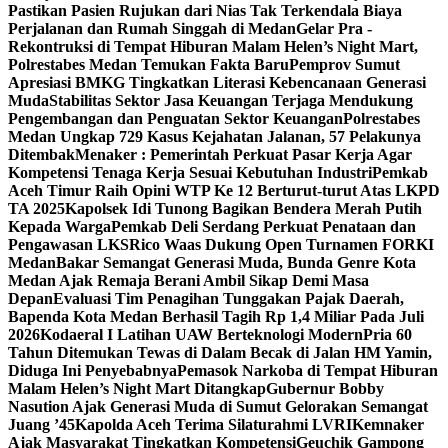
Pastikan Pasien Rujukan dari Nias Tak Terkendala Biaya
Perjalanan dan Rumah Singgah di Medan
Gelar Pra -
Rekontruksi di Tempat Hiburan Malam Helen’s Night Mart,
Polrestabes Medan Temukan Fakta Baru
Pemprov Sumut
Apresiasi BMKG Tingkatkan Literasi Kebencanaan Generasi
Muda
Stabilitas Sektor Jasa Keuangan Terjaga Mendukung
Pengembangan dan Penguatan Sektor Keuangan
Polrestabes
Medan Ungkap 729 Kasus Kejahatan Jalanan, 57 Pelakunya
Ditembak
Menaker : Pemerintah Perkuat Pasar Kerja Agar
Kompetensi Tenaga Kerja Sesuai Kebutuhan Industri
Pemkab
Aceh Timur Raih Opini WTP Ke 12 Berturut-turut Atas LKPD
TA 2025
Kapolsek Idi Tunong Bagikan Bendera Merah Putih
Kepada Warga
Pemkab Deli Serdang Perkuat Penataan dan
Pengawasan LKS
Rico Waas Dukung Open Turnamen FORKI
Medan
Bakar Semangat Generasi Muda, Bunda Genre Kota
Medan Ajak Remaja Berani Ambil Sikap Demi Masa
Depan
Evaluasi Tim Penagihan Tunggakan Pajak Daerah,
Bapenda Kota Medan Berhasil Tagih Rp 1,4 Miliar Pada Juli
2026
Kodaeral I Latihan UAW Berteknologi Modern
Pria 60
Tahun Ditemukan Tewas di Dalam Becak di Jalan HM Yamin,
Diduga Ini Penyebabnya
Pemasok Narkoba di Tempat Hiburan
Malam Helen’s Night Mart Ditangkap
Gubernur Bobby
Nasution Ajak Generasi Muda di Sumut Gelorakan Semangat
Juang ’45
Kapolda Aceh Terima Silaturahmi LVRI
Kemnaker
Ajak Masyarakat Tingkatkan Kompetensi
Geuchik Gampong