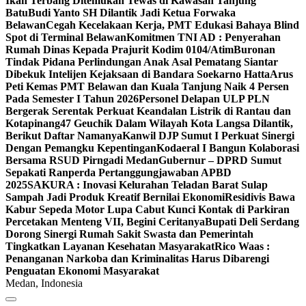
Ikan Terbang Ditemukan Tewas di Kawasan Tanjung
Batu
Budi Yanto SH Dilantik Jadi Ketua Forwaka
Belawan
Cegah Kecelakaan Kerja, PMT Edukasi Bahaya Blind
Spot di Terminal Belawan
Komitmen TNI AD : Penyerahan
Rumah Dinas Kepada Prajurit Kodim 0104/Atim
Buronan
Tindak Pidana Perlindungan Anak Asal Pematang Siantar
Dibekuk Intelijen Kejaksaan di Bandara Soekarno Hatta
Arus
Peti Kemas PMT Belawan dan Kuala Tanjung Naik 4 Persen
Pada Semester I Tahun 2026
Personel Delapan ULP PLN
Bergerak Serentak Perkuat Keandalan Listrik di Rantau dan
Kotapinang
47 Geuchik Dalam Wilayah Kota Langsa Dilantik,
Berikut Daftar Namanya
Kanwil DJP Sumut I Perkuat Sinergi
Dengan Pemangku Kepentingan
Kodaeral I Bangun Kolaborasi
Bersama RSUD Pirngadi Medan
Gubernur – DPRD Sumut
Sepakati Ranperda Pertanggungjawaban APBD
2025
SAKURA : Inovasi Kelurahan Teladan Barat Sulap
Sampah Jadi Produk Kreatif Bernilai Ekonomi
Residivis Bawa
Kabur Sepeda Motor Lupa Cabut Kunci Kontak di Parkiran
Percetakan Menteng VII, Begini Ceritanya
Bupati Deli Serdang
Dorong Sinergi Rumah Sakit Swasta dan Pemerintah
Tingkatkan Layanan Kesehatan Masyarakat
Rico Waas :
Penanganan Narkoba dan Kriminalitas Harus Dibarengi
Penguatan Ekonomi Masyarakat
Medan, Indonesia