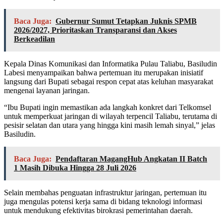
Baca Juga:
Gubernur Sumut Tetapkan Juknis SPMB
2026/2027, Prioritaskan Transparansi dan Akses
Berkeadilan
Kepala Dinas Komunikasi dan Informatika Pulau Taliabu, Basiludin
Labesi menyampaikan bahwa pertemuan itu merupakan inisiatif
langsung dari Bupati sebagai respon cepat atas keluhan masyarakat
mengenai layanan jaringan.
“Ibu Bupati ingin memastikan ada langkah konkret dari Telkomsel
untuk memperkuat jaringan di wilayah terpencil Taliabu, terutama di
pesisir selatan dan utara yang hingga kini masih lemah sinyal,” jelas
Basiludin.
Baca Juga:
Pendaftaran MagangHub Angkatan II Batch
1 Masih Dibuka Hingga 28 Juli 2026
Selain membahas penguatan infrastruktur jaringan, pertemuan itu
juga mengulas potensi kerja sama di bidang teknologi informasi
untuk mendukung efektivitas birokrasi pemerintahan daerah.