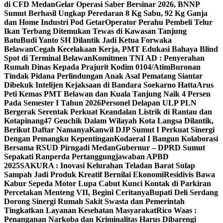
di CFD Medan
Gelar Operasi Saber Bersinar 2026, BNNP
Sumut Berhasil Ungkap Peredaran 8 Kg Sabu, 92 Kg Ganja
dan Home Industri Pod Getar‎‎
Operator Perahu Pembeli Telur
Ikan Terbang Ditemukan Tewas di Kawasan Tanjung
Batu
Budi Yanto SH Dilantik Jadi Ketua Forwaka
Belawan
Cegah Kecelakaan Kerja, PMT Edukasi Bahaya Blind
Spot di Terminal Belawan
Komitmen TNI AD : Penyerahan
Rumah Dinas Kepada Prajurit Kodim 0104/Atim
Buronan
Tindak Pidana Perlindungan Anak Asal Pematang Siantar
Dibekuk Intelijen Kejaksaan di Bandara Soekarno Hatta
Arus
Peti Kemas PMT Belawan dan Kuala Tanjung Naik 4 Persen
Pada Semester I Tahun 2026
Personel Delapan ULP PLN
Bergerak Serentak Perkuat Keandalan Listrik di Rantau dan
Kotapinang
47 Geuchik Dalam Wilayah Kota Langsa Dilantik,
Berikut Daftar Namanya
Kanwil DJP Sumut I Perkuat Sinergi
Dengan Pemangku Kepentingan
Kodaeral I Bangun Kolaborasi
Bersama RSUD Pirngadi Medan
Gubernur – DPRD Sumut
Sepakati Ranperda Pertanggungjawaban APBD
2025
SAKURA : Inovasi Kelurahan Teladan Barat Sulap
Sampah Jadi Produk Kreatif Bernilai Ekonomi
Residivis Bawa
Kabur Sepeda Motor Lupa Cabut Kunci Kontak di Parkiran
Percetakan Menteng VII, Begini Ceritanya
Bupati Deli Serdang
Dorong Sinergi Rumah Sakit Swasta dan Pemerintah
Tingkatkan Layanan Kesehatan Masyarakat
Rico Waas :
Penanganan Narkoba dan Kriminalitas Harus Dibarengi