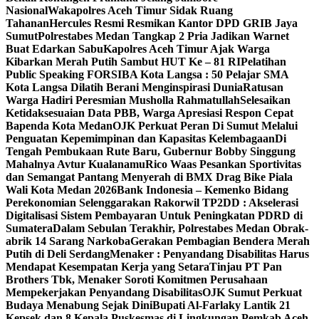
Nasional
Wakapolres Aceh Timur Sidak Ruang
Tahanan
Hercules Resmi Resmikan Kantor DPD GRIB Jaya
Sumut
Polrestabes Medan Tangkap 2 Pria Jadikan Warnet
Buat Edarkan Sabu
Kapolres Aceh Timur Ajak Warga
Kibarkan Merah Putih Sambut HUT Ke – 81 RI
Pelatihan
Public Speaking FORSIBA Kota Langsa : 50 Pelajar SMA
Kota Langsa Dilatih Berani Menginspirasi Dunia
Ratusan
Warga Hadiri Peresmian Musholla Rahmatullah
Selesaikan
Ketidaksesuaian Data PBB, Warga Apresiasi Respon Cepat
Bapenda Kota Medan
OJK Perkuat Peran Di Sumut Melalui
Penguatan Kepemimpinan dan Kapasitas Kelembagaan
Di
Tengah Pembukaan Rute Baru, Gubernur Bobby Singgung
Mahalnya Avtur Kualanamu
Rico Waas Pesankan Sportivitas
dan Semangat Pantang Menyerah di BMX Drag Bike Piala
Wali Kota Medan 2026
Bank Indonesia – Kemenko Bidang
Perekonomian Selenggarakan Rakorwil TP2DD : Akselerasi
Digitalisasi Sistem Pembayaran Untuk Peningkatan PDRD di
Sumatera
Dalam Sebulan Terakhir, Polrestabes Medan Obrak-
abrik 14 Sarang Narkoba
Gerakan Pembagian Bendera Merah
Putih di Deli Serdang
Menaker : Penyandang Disabilitas Harus
Mendapat Kesempatan Kerja yang Setara
Tinjau PT Pan
Brothers Tbk, Menaker Soroti Komitmen Perusahaan
Mempekerjakan Penyandang Disabilitas
OJK Sumut Perkuat
Budaya Menabung Sejak Dini
Bupati Al-Farlaky Lantik 21
Kepsek dan 8 Kepala Puskesmas di Lingkungan Pemkab Aceh