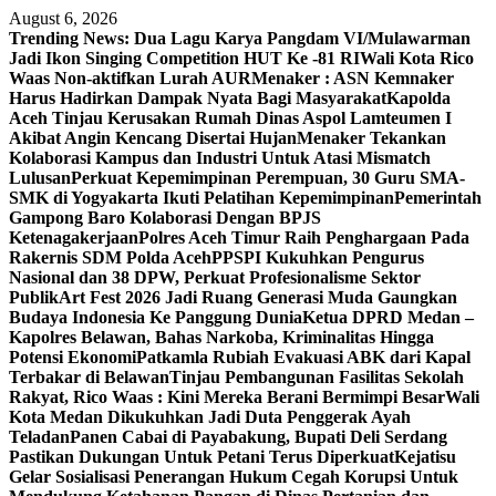
Skip
August 6, 2026
to
Trending News:
Dua Lagu Karya Pangdam VI/Mulawarman
content
Jadi Ikon Singing Competition HUT Ke -81 RI
Wali Kota Rico
Waas Non-aktifkan Lurah AUR
Menaker : ASN Kemnaker
Harus Hadirkan Dampak Nyata Bagi Masyarakat
Kapolda
Aceh Tinjau Kerusakan Rumah Dinas Aspol Lamteumen I
Akibat Angin Kencang Disertai Hujan
Menaker Tekankan
Kolaborasi Kampus dan Industri Untuk Atasi Mismatch
Lulusan
Perkuat Kepemimpinan Perempuan, 30 Guru SMA-
SMK di Yogyakarta Ikuti Pelatihan Kepemimpinan
Pemerintah
Gampong Baro Kolaborasi Dengan BPJS
Ketenagakerjaan
Polres Aceh Timur Raih Penghargaan Pada
Rakernis SDM Polda Aceh
PPSPI Kukuhkan Pengurus
Nasional dan 38 DPW, Perkuat Profesionalisme Sektor
Publik
Art Fest 2026 Jadi Ruang Generasi Muda Gaungkan
Budaya Indonesia Ke Panggung Dunia
Ketua DPRD Medan –
Kapolres Belawan, Bahas Narkoba, Kriminalitas Hingga
Potensi Ekonomi
Patkamla Rubiah Evakuasi ABK dari Kapal
Terbakar di Belawan
Tinjau Pembangunan Fasilitas Sekolah
Rakyat, Rico Waas : Kini Mereka Berani Bermimpi Besar
Wali
Kota Medan Dikukuhkan Jadi Duta Penggerak Ayah
Teladan
Panen Cabai di Payabakung, Bupati Deli Serdang
Pastikan Dukungan Untuk Petani Terus Diperkuat
Kejatisu
Gelar Sosialisasi Penerangan Hukum Cegah Korupsi Untuk