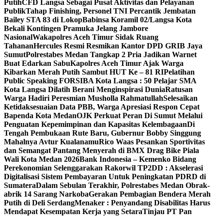
Putih
CFD Langsa Sebagai Pusat Aktivitas dan Pelayanan
Publik
Tahap Finishing, Personel TNI Percantik Jembatan
Bailey STA 83 di Lokop
Babinsa Koramil 02/Langsa Kota
Bekali Kontingen Pramuka Jelang Jambore
Nasional
Wakapolres Aceh Timur Sidak Ruang
Tahanan
Hercules Resmi Resmikan Kantor DPD GRIB Jaya
Sumut
Polrestabes Medan Tangkap 2 Pria Jadikan Warnet
Buat Edarkan Sabu
Kapolres Aceh Timur Ajak Warga
Kibarkan Merah Putih Sambut HUT Ke – 81 RI
Pelatihan
Public Speaking FORSIBA Kota Langsa : 50 Pelajar SMA
Kota Langsa Dilatih Berani Menginspirasi Dunia
Ratusan
Warga Hadiri Peresmian Musholla Rahmatullah
Selesaikan
Ketidaksesuaian Data PBB, Warga Apresiasi Respon Cepat
Bapenda Kota Medan
OJK Perkuat Peran Di Sumut Melalui
Penguatan Kepemimpinan dan Kapasitas Kelembagaan
Di
Tengah Pembukaan Rute Baru, Gubernur Bobby Singgung
Mahalnya Avtur Kualanamu
Rico Waas Pesankan Sportivitas
dan Semangat Pantang Menyerah di BMX Drag Bike Piala
Wali Kota Medan 2026
Bank Indonesia – Kemenko Bidang
Perekonomian Selenggarakan Rakorwil TP2DD : Akselerasi
Digitalisasi Sistem Pembayaran Untuk Peningkatan PDRD di
Sumatera
Dalam Sebulan Terakhir, Polrestabes Medan Obrak-
abrik 14 Sarang Narkoba
Gerakan Pembagian Bendera Merah
Putih di Deli Serdang
Menaker : Penyandang Disabilitas Harus
Mendapat Kesempatan Kerja yang Setara
Tinjau PT Pan