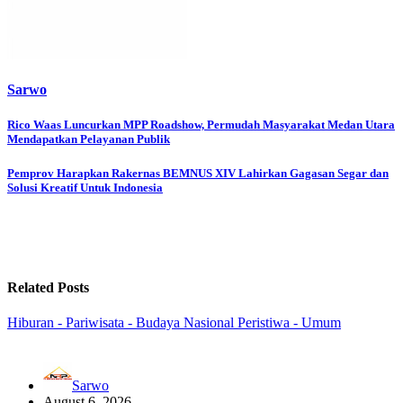
Sarwo
Post
Rico Waas Luncurkan MPP Roadshow, Permudah Masyarakat Medan Utara
Mendapatkan Pelayanan Publik
navigation
Pemprov Harapkan Rakernas BEMNUS XIV Lahirkan Gagasan Segar dan
Solusi Kreatif Untuk Indonesia
Related Posts
Hiburan - Pariwisata - Budaya
Nasional
Peristiwa - Umum
Sarwo
August 6, 2026