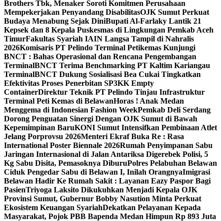
Brothers Tbk, Menaker Soroti Komitmen Perusahaan
Mempekerjakan Penyandang Disabilitas
OJK Sumut Perkuat
Budaya Menabung Sejak Dini
Bupati Al-Farlaky Lantik 21
Kepsek dan 8 Kepala Puskesmas di Lingkungan Pemkab Aceh
Timur
Fakultas Syariah IAIN Langsa Tampil di Nahralis
2026
Komisaris PT Pelindo Terminal Petikemas Kunjungi
BNCT : Bahas Operasional dan Rencana Pengembangan
Terminal
BNCT Terima Benchmarking PT Kaltim Kariangau
Terminal
BNCT Dukung Sosialisasi Bea Cukai Tingkatkan
Efektivitas Proses Penerbitan SP3KK Empty
Container
Direktur Teknik PT Pelindo Tinjau Infrastruktur
Terminal Peti Kemas di Belawan
Horas ! Anak Medan
Menggema di Indonesian Fashion Week
Pemkab Deli Serdang
Dorong Penguatan Sinergi Dengan OJK Sumut di Bawah
Kepemimpinan Baru
KONI Sumut Intensifkan Pembinaan Atlet
Jelang Porprovsu 2026
Menteri Ekraf Buka Re : Rasa
International Poster Biennale 2026
Rumah Penyimpanan Sabu
Jaringan Internasional di Jalan Antariksa Digerebek Polisi, 5
Kg Sabu Disita, Pemasoknya Diburu
Polres Pelabuhan Belawan
Ciduk Pengedar Sabu di Belawan I, Inilah Orangnya
Imigrasi
Belawan Hadir Ke Rumah Sakit : Layanan Eazy Paspor Bagi
Pasien
Triyoga Laksito Dikukuhkan Menjadi Kepala OJK
Provinsi Sumut, Gubernur Bobby Nasution Minta Perkuat
Ekosistem Keuangan Syariah
Dekatkan Pelayanan Kepada
Masyarakat, Pojok PBB Bapenda Medan Himpun Rp 893 Juta