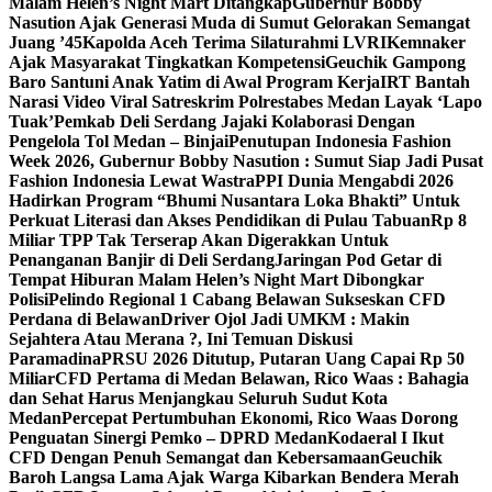
Malam Helen’s Night Mart Ditangkap
Gubernur Bobby
Nasution Ajak Generasi Muda di Sumut Gelorakan Semangat
Juang ’45
Kapolda Aceh Terima Silaturahmi LVRI
Kemnaker
Ajak Masyarakat Tingkatkan Kompetensi
Geuchik Gampong
Baro Santuni Anak Yatim di Awal Program Kerja
IRT Bantah
Narasi Video Viral Satreskrim Polrestabes Medan Layak ‘Lapo
Tuak’
Pemkab Deli Serdang Jajaki Kolaborasi Dengan
Pengelola Tol Medan – Binjai
Penutupan Indonesia Fashion
Week 2026, Gubernur Bobby Nasution : Sumut Siap Jadi Pusat
Fashion Indonesia Lewat Wastra
PPI Dunia Mengabdi 2026
Hadirkan Program “Bhumi Nusantara Loka Bhakti” Untuk
Perkuat Literasi dan Akses Pendidikan di Pulau Tabuan
Rp 8
Miliar TPP Tak Terserap Akan Digerakkan Untuk
Penanganan Banjir di Deli Serdang
Jaringan Pod Getar di
Tempat Hiburan Malam Helen’s Night Mart Dibongkar
Polisi
Pelindo Regional 1 Cabang Belawan Sukseskan CFD
Perdana di Belawan
Driver Ojol Jadi UMKM : Makin
Sejahtera Atau Merana ?, Ini Temuan Diskusi
Paramadina
PRSU 2026 Ditutup, Putaran Uang Capai Rp 50
Miliar
CFD Pertama di Medan Belawan, Rico Waas : Bahagia
dan Sehat Harus Menjangkau Seluruh Sudut Kota
Medan
Percepat Pertumbuhan Ekonomi, Rico Waas Dorong
Penguatan Sinergi Pemko – DPRD Medan
Kodaeral I Ikut
CFD Dengan Penuh Semangat dan Kebersamaan
Geuchik
Baroh Langsa Lama Ajak Warga Kibarkan Bendera Merah