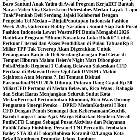
Baro Santuni Anak Yatim di Awal Program Kerja
IRT Bantah
Narasi Video Viral Satreskrim Polrestabes Medan Layak ‘Lapo
Tuak’
Pemkab Deli Serdang Jajaki Kolaborasi Dengan
Pengelola Tol Medan – Binjai
Penutupan Indonesia Fashion
Week 2026, Gubernur Bobby Nasution : Sumut Siap Jadi Pusat
Fashion Indonesia Lewat Wastra
PPI Dunia Mengabdi 2026
Hadirkan Program “Bhumi Nusantara Loka Bhakti” Untuk
Perkuat Literasi dan Akses Pendidikan di Pulau Tabuan
Rp 8
Miliar TPP Tak Terserap Akan Digerakkan Untuk
Penanganan Banjir di Deli Serdang
Jaringan Pod Getar di
Tempat Hiburan Malam Helen’s Night Mart Dibongkar
Polisi
Pelindo Regional 1 Cabang Belawan Sukseskan CFD
Perdana di Belawan
Driver Ojol Jadi UMKM : Makin
Sejahtera Atau Merana ?, Ini Temuan Diskusi
Paramadina
PRSU 2026 Ditutup, Putaran Uang Capai Rp 50
Miliar
CFD Pertama di Medan Belawan, Rico Waas : Bahagia
dan Sehat Harus Menjangkau Seluruh Sudut Kota
Medan
Percepat Pertumbuhan Ekonomi, Rico Waas Dorong
Penguatan Sinergi Pemko – DPRD Medan
Kodaeral I Ikut
CFD Dengan Penuh Semangat dan Kebersamaan
Geuchik
Baroh Langsa Lama Ajak Warga Kibarkan Bendera Merah
Putih
CFD Langsa Sebagai Pusat Aktivitas dan Pelayanan
Publik
Tahap Finishing, Personel TNI Percantik Jembatan
Bailey STA 83 di Lokop
Babinsa Koramil 02/Langsa Kota
Bekali Kontingen Pramuka Jelang Jambore