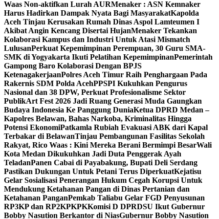
Waas Non-aktifkan Lurah AUR
Menaker : ASN Kemnaker
Harus Hadirkan Dampak Nyata Bagi Masyarakat
Kapolda
Aceh Tinjau Kerusakan Rumah Dinas Aspol Lamteumen I
Akibat Angin Kencang Disertai Hujan
Menaker Tekankan
Kolaborasi Kampus dan Industri Untuk Atasi Mismatch
Lulusan
Perkuat Kepemimpinan Perempuan, 30 Guru SMA-
SMK di Yogyakarta Ikuti Pelatihan Kepemimpinan
Pemerintah
Gampong Baro Kolaborasi Dengan BPJS
Ketenagakerjaan
Polres Aceh Timur Raih Penghargaan Pada
Rakernis SDM Polda Aceh
PPSPI Kukuhkan Pengurus
Nasional dan 38 DPW, Perkuat Profesionalisme Sektor
Publik
Art Fest 2026 Jadi Ruang Generasi Muda Gaungkan
Budaya Indonesia Ke Panggung Dunia
Ketua DPRD Medan –
Kapolres Belawan, Bahas Narkoba, Kriminalitas Hingga
Potensi Ekonomi
Patkamla Rubiah Evakuasi ABK dari Kapal
Terbakar di Belawan
Tinjau Pembangunan Fasilitas Sekolah
Rakyat, Rico Waas : Kini Mereka Berani Bermimpi Besar
Wali
Kota Medan Dikukuhkan Jadi Duta Penggerak Ayah
Teladan
Panen Cabai di Payabakung, Bupati Deli Serdang
Pastikan Dukungan Untuk Petani Terus Diperkuat
Kejatisu
Gelar Sosialisasi Penerangan Hukum Cegah Korupsi Untuk
Mendukung Ketahanan Pangan di Dinas Pertanian dan
Ketahanan Pangan
Pemkab Taliabu Gelar FGD Penyusunan
RP3KP dan RP2KPKPK
Komisi D DPRDSU Ikut Gubernur
Bobby Nasution Berkantor di Nias
Gubernur Bobby Nasution