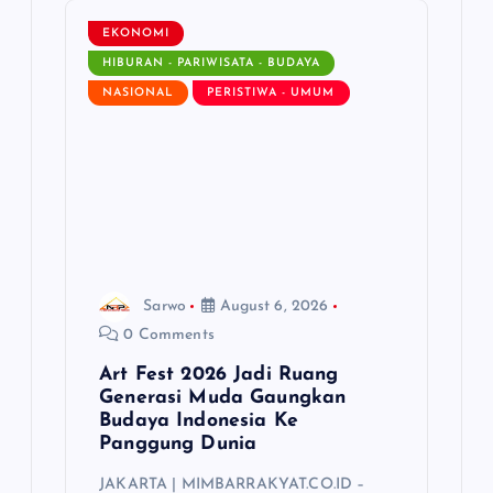
g
EKONOMI
a
HIBURAN - PARIWISATA - BUDAYA
NASIONAL
PERISTIWA - UMUM
t
i
o
n
Sarwo
August 6, 2026
0 Comments
Art Fest 2026 Jadi Ruang
Generasi Muda Gaungkan
Budaya Indonesia Ke
Panggung Dunia
JAKARTA | MIMBARRAKYAT.CO.ID –