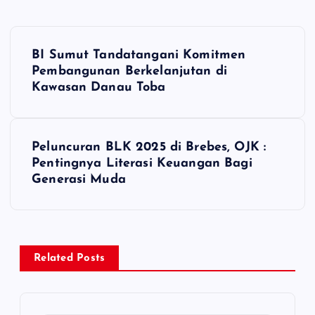
P
BI Sumut Tandatangani Komitmen
o
Pembangunan Berkelanjutan di
Kawasan Danau Toba
s
t
Peluncuran BLK 2025 di Brebes, OJK :
Pentingnya Literasi Keuangan Bagi
n
Generasi Muda
a
v
Related Posts
i