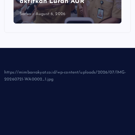
aktifkan Lurah AUR
Sarwo
August 6, 2026
https://mimbarrakyat.co.id/wp-content/uploads/2026/07/IMG-
20260721-WA0002_1.jpg
Tentang Kami